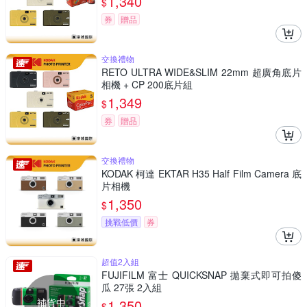
1,340
$
券
贈品
交換禮物
RETO ULTRA WIDE&SLIM 22mm 超廣角底片
相機 + CP 200底片組
1,349
$
券
贈品
交換禮物
KODAK 柯達 EKTAR H35 Half Film Camera 底
片相機
1,350
$
挑戰低價
券
超值2入組
FUJIFILM 富士 QUICKSNAP 拋棄式即可拍傻
瓜 27張 2入組
補貨中
1,350
$