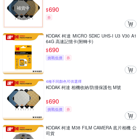
補貨中
690
$
券
KODAK 柯達 MICRO SDXC UHS-I U3 V30 A1
64G 高速記憶卡(附轉卡)
690
$
挑戰低價
券
4種不同顏色可供選擇
KODAK 柯達 相機收納/防撞保護包 M號
690
$
挑戰低價
券
KODAK 柯達 M38 FILM CAMERA 底片相機 公
司貨