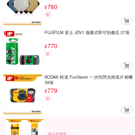
760
$
券
FUJIFILM 富士 JDV1 拋棄式即可拍傻瓜 27張
770
$
券
KODAK 柯達 FunSaver 一次性閃光燈底片相機
39張
779
$
券
商品折價券