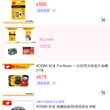
590
$
挑戰低價
券
商品折價券
100元
KODAK 柯達 FunSaver 一次性閃光燈底片相機
27張
675
$
挑戰低價
券
4種不同顏色可供選擇
KODAK 柯達 相機收納/防撞保護包 M號