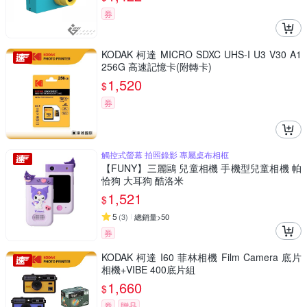
券
KODAK 柯達 MICRO SDXC UHS-I U3 V30 A1
256G 高速記憶卡(附轉卡)
1,520
$
券
觸控式螢幕 拍照錄影 專屬桌布相框
【FUNY】三麗鷗 兒童相機 手機型兒童相機 帕
恰狗 大耳狗 酷洛米
1,521
$
5
(
3
)
總銷量>50
券
KODAK 柯達 I60 菲林相機 Film Camera 底片
相機+VIBE 400底片組
1,660
$
券
贈品