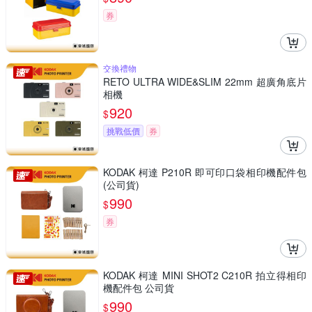
券
交換禮物
RETO ULTRA WIDE&SLIM 22mm 超廣角底片
相機
920
$
挑戰低價
券
KODAK 柯達 P210R 即可印口袋相印機配件包
(公司貨)
990
$
券
KODAK 柯達 MINI SHOT2 C210R 拍立得相印
機配件包 公司貨
990
$