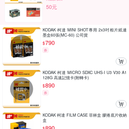
50元
KODAK 柯達 MINI SHOT專用 2x3吋相片紙連
墨盒60張(MC-60) 公司貨
790
$
補貨中
券
KODAK 柯達 MICRO SDXC UHS-I U3 V30 A1
128G 高速記憶卡(附轉卡)
890
$
補貨中
券
KODAK 柯達 FILM CASE 菲林盒 膠捲底片收納
盒
890
$