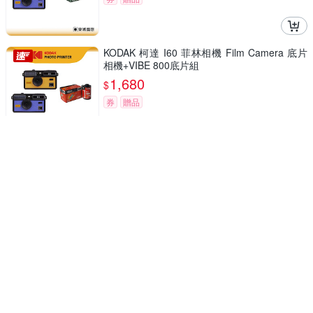
KODAK 柯達 I60 菲林相機 Film Camera 底片
相機+VIBE 800底片組
1,680
$
券
贈品
三麗鷗 迷你數位拍照錄影相機 迷你口袋相機
(Hello Kitty/大耳狗/酷洛米)
1,680
$
券
交換禮物
KODAK 柯達 EKTAR H35 Half Film Camera 底
片相機
補貨中
1,685
$