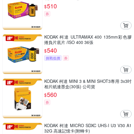
510
$
券
KODAK 柯達 ULTRAMAX 400 135mm彩色膠
捲負片底片 /ISO 400 36張
540
$
挑戰低價
券
KODAK 柯達 MINI 3 & MINI SHOT3專用 3x3吋
相片紙連墨盒(30張) 公司貨
560
$
券
KODAK 柯達 MICRO SDXC UHS-I U3 V30 A1
32G 高速記憶卡(附轉卡)