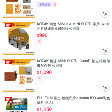
挑戰低價
券
KODAK 柯達 MINI 3 & MINI SHOT3專用 3x3吋
相片紙連墨盒(60張) 公司貨
990
$
補貨中
券
KODAK 柯達 MINI SHOT3 C300R 拍立得相印
機配件包 公司貨
1,090
$
券
FUJIFILM 富士 相機底片-135mm ISO 400彩色
底片 三入組
1,250
$