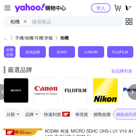
Yahoo購物中心
登入
相機
手機/相機/耳機/穿戴
相機
全部
其他品牌
SONY
CANON
FUJIFILM
分類
嚴選品牌
全品牌列表
分類
品牌
快速到貨
有現貨
挑戰低價
價格低到
KODAK 柯達 MICRO SDHC UHS-I U1 V10 A1