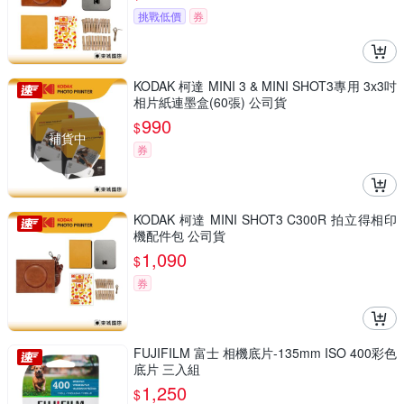
挑戰低價
券
KODAK 柯達 MINI 3 & MINI SHOT3專用 3x3吋
相片紙連墨盒(60張) 公司貨
990
$
補貨中
券
KODAK 柯達 MINI SHOT3 C300R 拍立得相印
機配件包 公司貨
1,090
$
券
FUJIFILM 富士 相機底片-135mm ISO 400彩色
底片 三入組
1,250
$