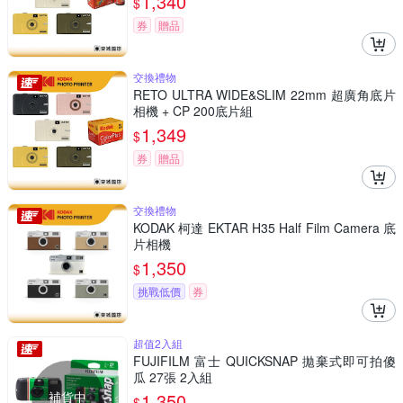
1,340
$
券
贈品
交換禮物
RETO ULTRA WIDE&SLIM 22mm 超廣角底片
相機 + CP 200底片組
1,349
$
券
贈品
交換禮物
KODAK 柯達 EKTAR H35 Half Film Camera 底
片相機
1,350
$
挑戰低價
券
超值2入組
FUJIFILM 富士 QUICKSNAP 拋棄式即可拍傻
瓜 27張 2入組
補貨中
1,350
$