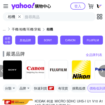
Yahoo購物中心
登入
相機
手機/相機/耳機/穿戴
相機
全部
其他品牌
SONY
CANON
FUJIFILM
分類
嚴選品牌
全品牌列表
分類
品牌
快速到貨
有現貨
挑戰低價
價格低到
KODAK 柯達 MICRO SDHC UHS-I U1 V10 A1