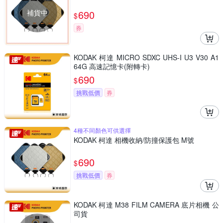
補貨中
690
$
券
KODAK 柯達 MICRO SDXC UHS-I U3 V30 A1
64G 高速記憶卡(附轉卡)
690
$
挑戰低價
券
4種不同顏色可供選擇
KODAK 柯達 相機收納/防撞保護包 M號
690
$
挑戰低價
券
KODAK 柯達 M38 FILM CAMERA 底片相機 公
司貨