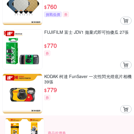
760
$
挑戰低價
券
FUJIFILM 富士 JDV1 拋棄式即可拍傻瓜 27張
770
$
券
KODAK 柯達 FunSaver 一次性閃光燈底片相機
39張
779
$
券
商品折價券