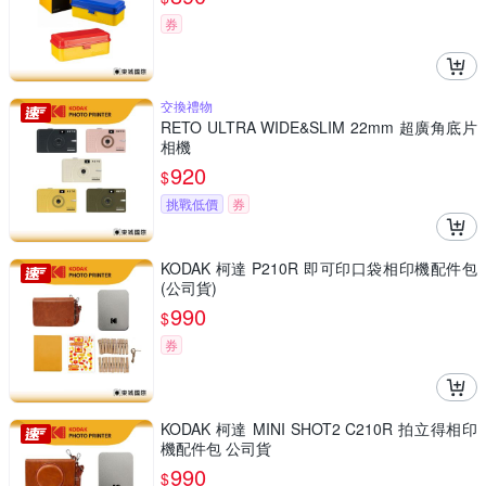
券
交換禮物
RETO ULTRA WIDE&SLIM 22mm 超廣角底片
相機
920
$
挑戰低價
券
KODAK 柯達 P210R 即可印口袋相印機配件包
(公司貨)
990
$
券
KODAK 柯達 MINI SHOT2 C210R 拍立得相印
機配件包 公司貨
990
$