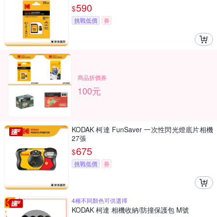
590
$
挑戰低價
券
商品折價券
100元
KODAK 柯達 FunSaver 一次性閃光燈底片相機
27張
675
$
挑戰低價
券
4種不同顏色可供選擇
KODAK 柯達 相機收納/防撞保護包 M號