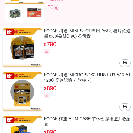
50元
KODAK 柯達 MINI SHOT專用 2x3吋相片紙連
墨盒60張(MC-60) 公司貨
790
$
補貨中
券
KODAK 柯達 MICRO SDXC UHS-I U3 V30 A1
128G 高速記憶卡(附轉卡)
890
$
補貨中
券
KODAK 柯達 FILM CASE 菲林盒 膠捲底片收納
盒
890
$