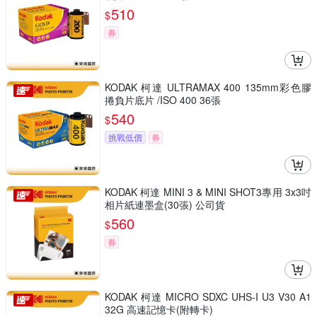
510
$
券
KODAK 柯達 ULTRAMAX 400 135mm彩色膠
捲負片底片 /ISO 400 36張
540
$
挑戰低價
券
KODAK 柯達 MINI 3 & MINI SHOT3專用 3x3吋
相片紙連墨盒(30張) 公司貨
560
$
券
KODAK 柯達 MICRO SDXC UHS-I U3 V30 A1
32G 高速記憶卡(附轉卡)