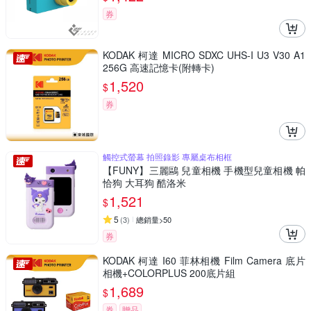
券
KODAK 柯達 MICRO SDXC UHS-I U3 V30 A1
256G 高速記憶卡(附轉卡)
1,520
$
券
觸控式螢幕 拍照錄影 專屬桌布相框
【FUNY】三麗鷗 兒童相機 手機型兒童相機 帕
恰狗 大耳狗 酷洛米
1,521
$
5
(
3
)
總銷量>50
券
KODAK 柯達 I60 菲林相機 Film Camera 底片
相機+COLORPLUS 200底片組
1,689
$
券
贈品