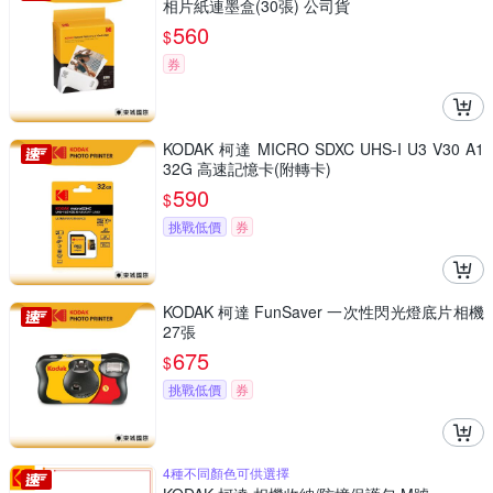
相片紙連墨盒(30張) 公司貨
560
$
券
KODAK 柯達 MICRO SDXC UHS-I U3 V30 A1
32G 高速記憶卡(附轉卡)
590
$
挑戰低價
券
KODAK 柯達 FunSaver 一次性閃光燈底片相機
27張
675
$
挑戰低價
券
4種不同顏色可供選擇