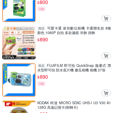
800
$
活動
可愛卡通 迷你數位相機 卡通聯名款 8種
商店
顏色 1080P 自拍 多款濾鏡 吊飾 掛飾
890
$
FUJIFILM 即可拍 QuickSnap 拋棄式 潛
商店
水型即可拍 防水底片機 傻瓜相機 相機 27張
890
$
活動
KODAK 柯達 MICRO SDXC UHS-I U3 V30 A1
128G 高速記憶卡(附轉卡)