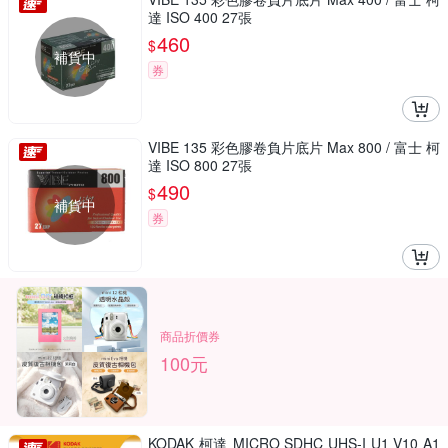
達 ISO 400 27張
460
$
補貨中
券
VIBE 135 彩色膠卷負片底片 Max 800 / 富士 柯
達 ISO 800 27張
490
$
補貨中
券
商品折價券
100元
KODAK 柯達 MICRO SDHC UHS-I U1 V10 A1