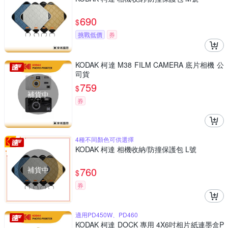
690
$
挑戰低價
券
KODAK 柯達 M38 FILM CAMERA 底片相機 公
司貨
759
$
補貨中
券
4種不同顏色可供選擇
KODAK 柯達 相機收納/防撞保護包 L號
補貨中
760
$
券
適用PD450W、PD460
KODAK 柯達 DOCK 專用 4X6吋相片紙連墨盒P