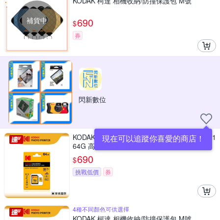
KODAK 柯達 相機收納/防撞保護包 M號
補貨中
690
$
券
閃新數位
KODAK 柯達 MICRO SDXC UHS-I U3 V30 A1
現在可以追蹤你喜愛的商店！
64G 高速記憶卡(附轉卡)
690
$
挑戰低價
券
4種不同顏色可供選擇
KODAK 柯達 相機收納/防撞保護包 M號