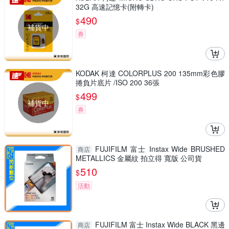
32G 高速記憶卡(附轉卡)
490
$
補貨中
券
KODAK 柯達 COLORPLUS 200 135mm彩色膠
捲負片底片 /ISO 200 36張
499
$
補貨中
券
FUJIFILM 富士 Instax Wide BRUSHED
商店
METALLICS 金屬紋 拍立得 寬版 公司貨
510
$
活動
FUJIFILM 富士 Instax Wide BLACK 黑邊
商店