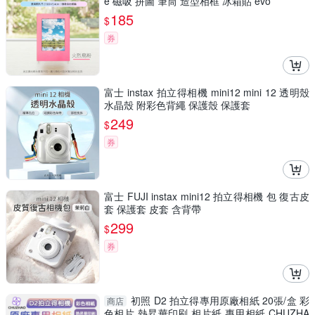
e 磁吸 拼圖 筆筒 造型相框 冰箱貼 evo
185
$
券
富士 instax 拍立得相機 mini12 mini 12 透明殼
水晶殼 附彩色背繩 保護殼 保護套
249
$
券
富士 FUJI instax mini12 拍立得相機 包 復古皮
套 保護套 皮套 含背帶
299
$
券
初照 D2 拍立得專用原廠相紙 20張/盒 彩
商店
色相片 熱昇華印刷 相片紙 專用相紙 CHUZHA