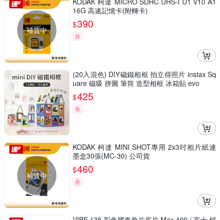
KODAK 柯達 MICRO SDHC UHS-I U1 V10 A1
16G 高速記憶卡(附轉卡)
390
$
補貨中
券
(20入混色) DIY磁鐵相框 拍立得照片 instax Sq
uare 磁吸 拼圖 筆筒 造型相框 冰箱貼 evo
425
$
券
KODAK 柯達 MINI SHOT專用 2x3吋相片紙連
墨盒30張(MC-30) 公司貨
460
$
補貨中
券
VIBE 135 彩色膠卷負片底片 Max 400 / 富士 柯