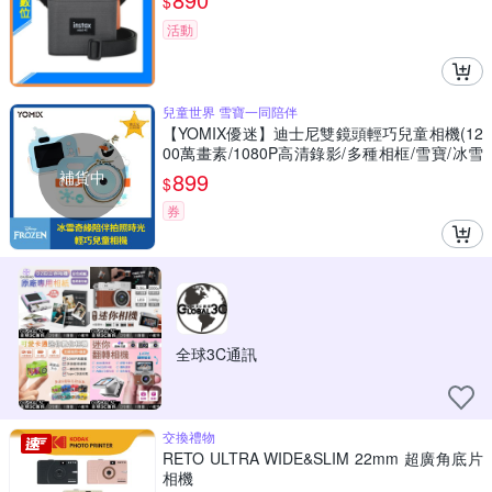
$
活動
兒童世界 雪寶一同陪伴
【YOMIX優迷】迪士尼雙鏡頭輕巧兒童相機(12
00萬畫素/1080P高清錄影/多種相框/雪寶/冰雪
奇緣)
補貨中
899
$
券
全球3C通訊
交換禮物
RETO ULTRA WIDE&SLIM 22mm 超廣角底片
相機