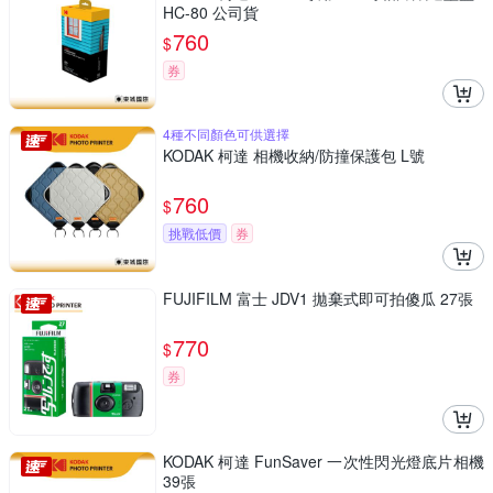
HC-80 公司貨
760
$
券
4種不同顏色可供選擇
KODAK 柯達 相機收納/防撞保護包 L號
760
$
挑戰低價
券
FUJIFILM 富士 JDV1 拋棄式即可拍傻瓜 27張
770
$
券
KODAK 柯達 FunSaver 一次性閃光燈底片相機
39張