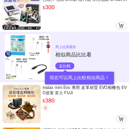
O
300
$
馬上比買最好
相似商品比比看
去比較
現在可以馬上比較相似商品！
instax mini Evo 專用 皮革材質 EVO相機包 EV
O皮套 富士 FUJI
380
$
券