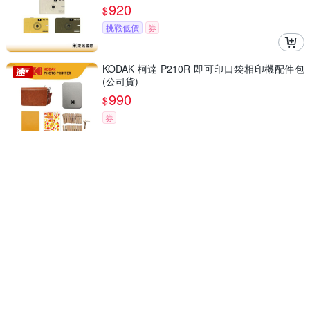
920
$
挑戰低價
券
KODAK 柯達 P210R 即可印口袋相印機配件包
(公司貨)
990
$
券
孩子的第一台創作相機
聆翔 【套組】Print！兒童數位相機｜可印刷 拍
立得 數位相機 熱感應紙 記憶卡 遊戲機 可錄影
生日禮物 列印
補貨中
990
$
券
RASTO RP1 Full HD 1080P 微型數位拍
商店
照錄影相機-黑/咖
950
$
$
990