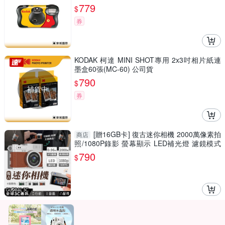
779
$
券
KODAK 柯達 MINI SHOT專用 2x3吋相片紙連
墨盒60張(MC-60) 公司貨
790
$
補貨中
券
[贈16GB卡] 復古迷你相機 2000萬像素拍
商店
照/1080P錄影 螢幕顯示 LED補光燈 濾鏡模式
吊飾
790
$