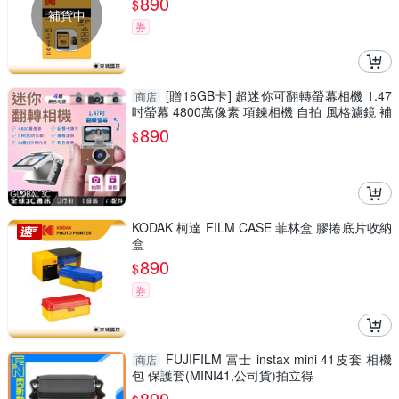
890
$
補貨中
券
[贈16GB卡] 超迷你可翻轉螢幕相機 1.47
商店
吋螢幕 4800萬像素 項鍊相機 自拍 風格濾鏡 補
光燈 吊飾
890
$
KODAK 柯達 FILM CASE 菲林盒 膠捲底片收納
盒
890
$
券
FUJIFILM 富士 instax mini 41皮套 相機
商店
包 保護套(MINI41,公司貨)拍立得
890