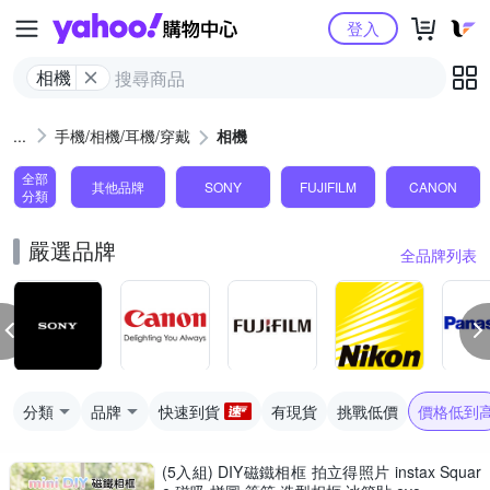
Yahoo購物中心
登入
相機
手機/相機/耳機/穿戴
相機
全部
其他品牌
SONY
FUJIFILM
CANON
分類
嚴選品牌
全品牌列表
分類
品牌
快速到貨
有現貨
挑戰低價
價格低到
(5入組) DIY磁鐵相框 拍立得照片 instax Squar