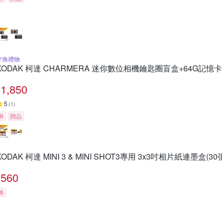
交換禮物
KODAK 柯達 CHARMERA 迷你數位相機鑰匙圈盲盒+64G記憶
1,850
5
(
1
)
券
贈品
KODAK 柯達 MINI 3 & MINI SHOT3專用 3x3吋相片紙連墨盒(3
560
券