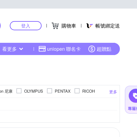
購物車
帳號綁定送
登入
看更多
uniopen 聯名卡
超贈點
kon 尼康
OLYMPUS
PENTAX
RICOH
更多
40倍變焦鏡頭
4000萬像素以上
801萬~1199萬