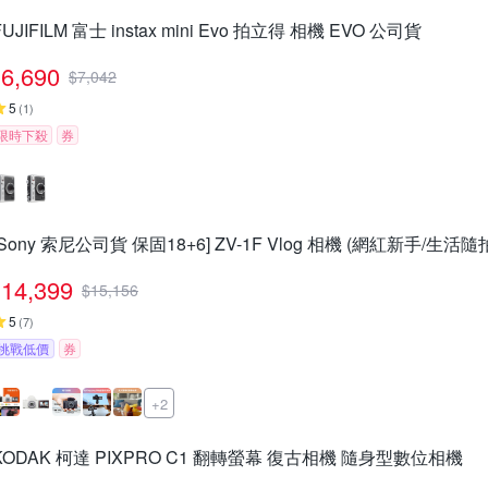
FUJIFILM 富士 instax mini Evo 拍立得 相機 EVO 公司貨
6,690
$
7,042
5
(
1
)
限時下殺
券
[Sony 索尼公司貨 保固18+6] ZV-1F Vlog 相機 (網紅新手/生活隨
14,399
$
15,156
5
(
7
)
挑戰低價
券
+2
KODAK 柯達 PIXPRO C1 翻轉螢幕 復古相機 隨身型數位相機