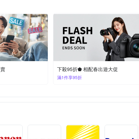
特賣
下殺95折⬟ 相配春出遊大促
滿1件享95折