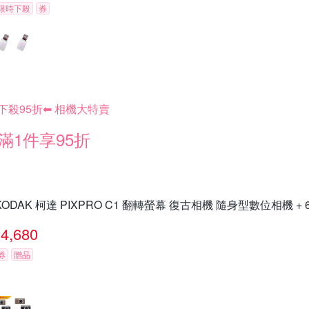
限時下殺
券
下殺95折⬅︎ 相機大特賣
滿1件享95折
KODAK 柯達 PIXPRO C1 翻轉螢幕 復古相機 隨身型數位相機 +
4,680
券
贈品