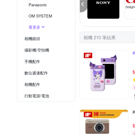
Panasonic
OM SYSTEM
看更多
相機 210 筆結果
相機鏡頭
攝影機/空拍機
手機配件
$
數位週邊配件
相機配件
行動電源/電池
$