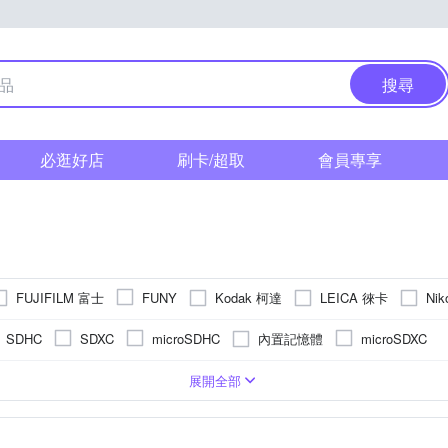
搜尋
必逛好店
刷卡/超取
會員專享
FUJIFILM 富士
Kodak 柯達
LEICA 徠卡
Ni
FUNY
 索尼
YOMIX 優迷
其他品牌
內置記憶體
SDHC
SDXC
microSDHC
microSDXC
式螢幕
吋 CMOS
601萬~2000萬像素
類單眼相機(PASM功能)
2.5~2.9吋
61倍以上變焦鏡頭
1/3.1吋 CMOS
3.0吋以上
1200萬~1600萬像素
8~20倍變焦鏡頭
可觸控式螢幕
即可拍
無
單眼
2.9倍變焦鏡頭
2001萬~3000萬像素
21~
TFT LCD
CMOS
APSC
展開全部