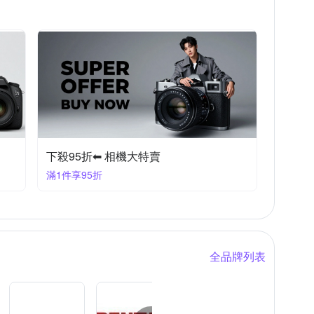
下殺95折⬅︎ 相機大特賣
滿1件享95折
全品牌列表