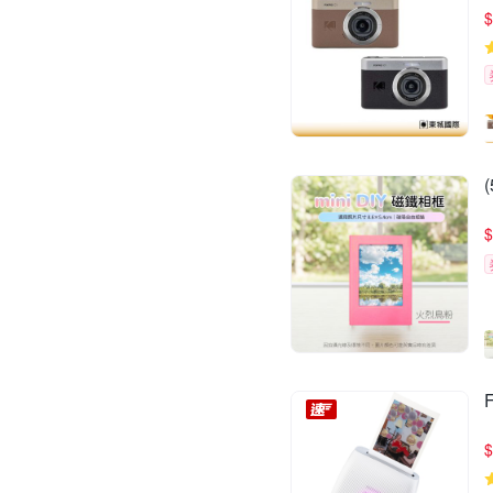
$
$
$