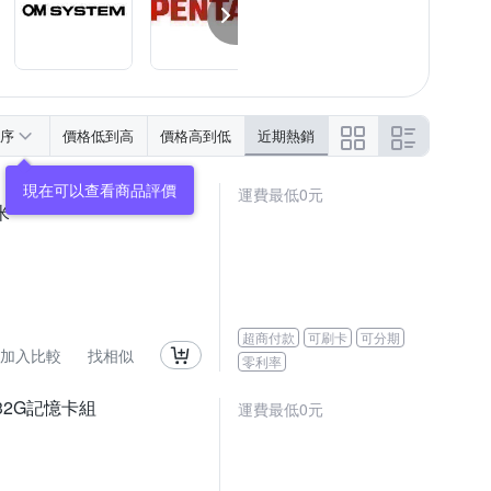
序
價格低到高
價格高到低
近期熱銷
現在可以查看商品評價
運費最低0元
米
超商付款
可刷卡
可分期
加入比較
找相似
零利率
 32G記憶卡組
運費最低0元