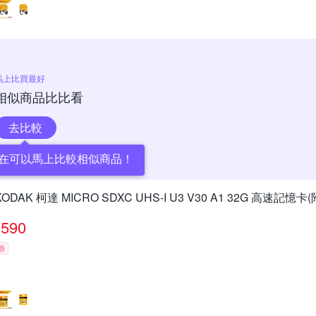
馬上比買最好
相似商品比比看
去比較
在可以馬上比較相似商品！
KODAK 柯達 MICRO SDXC UHS-I U3 V30 A1 32G 高速記憶卡
590
券