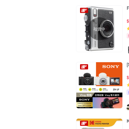
$
補貨中
$