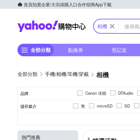
首頁
拍賣
企業/大宗採購入口
合作招商
App下載
Yahoo購物中心
相機
全部分類
點換券
登記送
相機
手機/相機/耳機/穿戴
Canon 佳能
DTAudio
品牌
SANRIO 三麗鷗
SONY
無
microSD
SD
儲存媒介
品牌名稱
1.9吋以下
無
無
一般型相機
無
定焦鏡
800萬像素以下
固定式螢幕
1/2.3吋 CMOS
3~7倍變焦鏡頭
2.0~2.5吋
拍立得
翻轉
1
1
螢幕尺寸
有效像素
螢幕類型
相機類型
影像感應器
光學變焦
熱門推薦