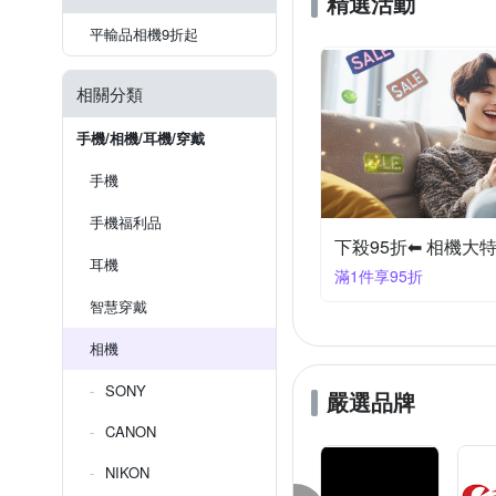
精選活動
平輸品相機9折起
相關分類
手機/相機/耳機/穿戴
手機
手機福利品
下殺95折⬅︎ 相機大
耳機
滿1件享95折
智慧穿戴
相機
SONY
嚴選品牌
CANON
NIKON