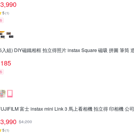
3,990
5
(
1
)
券
(5入組) DIY磁鐵相框 拍立得照片 instax Square 磁吸 拼圖 筆筒
185
券
FUJIFILM 富士 instax mini Link 3 馬上看相機 拍立得 印相機 公
3,990
$
4,200
5
(
1
)