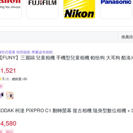
推薦排
觸控式螢幕 拍照錄影 專屬桌布相框
【FUNY】三麗鷗 兒童相機 手機型兒童相機 帕恰狗 大耳狗 酷洛
1,521
5
(
3
)
總銷量>50
券
KODAK 柯達 PIXPRO C1 翻轉螢幕 復古相機 隨身型數位相機 +
4,580
券
贈品