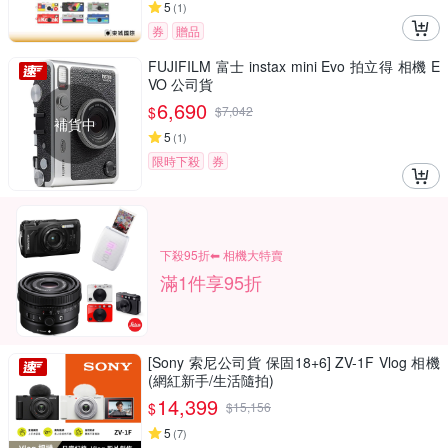
5
(
1
)
券
贈品
FUJIFILM 富士 instax mini Evo 拍立得 相機 E
VO 公司貨
6,690
$
$
7,042
補貨中
5
(
1
)
限時下殺
券
下殺95折⬅︎ 相機大特賣
滿1件享95折
[Sony 索尼公司貨 保固18+6] ZV-1F Vlog 相機
(網紅新手/生活隨拍)
14,399
$
$
15,156
5
(
7
)