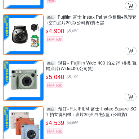
活動
Fujifilm 富士 Instax Pal 迷你相機+保護套
商店
+空白底片20張(公司貨)寶石黑
4,900
$
$
5,050
限時下殺
現貨~ Fujifilm Wide 400 拍立得 相機 寬
商店
幅底片(Wide400,公司貨)
5,040
$
$
5,190
限時下殺
預訂~FUJIFILM 富士 Instax Square SQ
商店
1 拍立得相機 +底片20張 白/橙/藍 (公司貨)
4,539
$
$
4,689
限時下殺