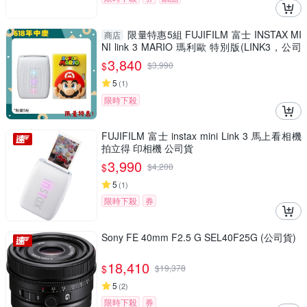
限量特惠5組 FUJIFILM 富士 INSTAX MI
商店
NI link 3 MARIO 瑪利歐 特別版(LINK3，公司
貨)拍立得 手機印相機
3,840
$
$
3,990
5
(
1
)
限時下殺
FUJIFILM 富士 instax mini Link 3 馬上看相機
拍立得 印相機 公司貨
3,990
$
$
4,200
5
(
1
)
限時下殺
券
Sony FE 40mm F2.5 G SEL40F25G (公司貨)
18,410
$
$
19,378
5
(
2
)
限時下殺
券