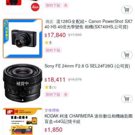
限時下殺
券
送128G全配組~ Canon PowerShot SX7
商店
40 HS 40倍光學變焦 相機(SX740HS,公司貨)
17,840
$
$
17,990
5
限時下殺
Sony FE 24mm F2.8 G SEL24F28G (公司貨)
18,411
$
$
19,379
補貨中
5
(
1
)
限時下殺
券
交換禮物
KODAK 柯達 CHARMERA 迷你數位相機鑰匙圈
盲盒+64G記憶卡組
1,850
$