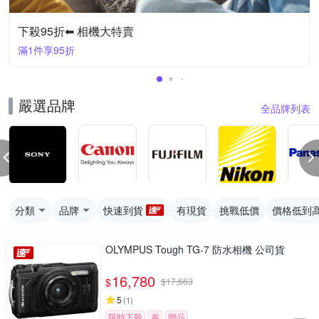
下殺95折⬅︎ 相機大特賣
滿1件享95折
嚴選品牌
全品牌列表
分類
品牌
快速到貨
有現貨
挑戰低價
價格低到
OLYMPUS Tough TG-7 防水相機 公司貨
16,780
$
$
17,663
5
(
1
)
限時下殺
券
贈品