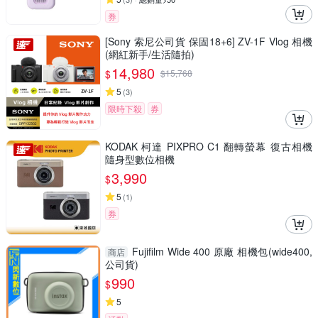
券
[Sony 索尼公司貨 保固18+6] ZV-1F Vlog 相機
(網紅新手/生活隨拍)
14,980
$
$
15,768
5
(
3
)
限時下殺
券
KODAK 柯達 PIXPRO C1 翻轉螢幕 復古相機
隨身型數位相機
3,990
$
5
(
1
)
券
Fujifilm Wide 400 原廠 相機包(wide400,
商店
公司貨)
990
$
5