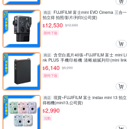
FUJIFILM 富士mini EVO Cinema 三合一
商店
拍立得 拍照/影片/列印(公司貨)
12,530
$
$
12,680
限時下殺
含空白底片40張~FUJIFILM 富士 mini Li
商店
nk PLUS 手機印相機 清晰細膩列印(mini link
+，公司貨)
6,140
$
$
6,290
限時下殺
現貨~FUJIFILM 富士 instax mini 13 拍立
商店
得相機(mini13,公司貨)
2,990
$
活動