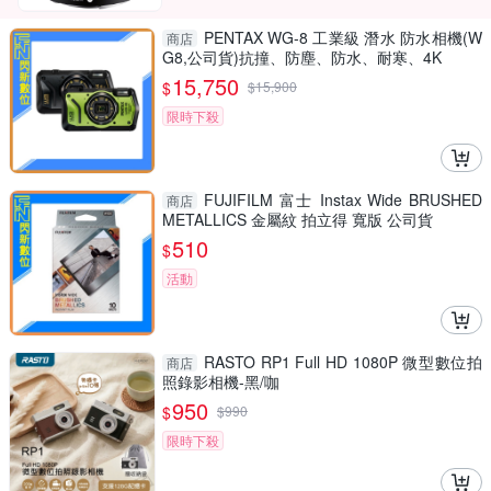
PENTAX WG-8 工業級 潛水 防水相機(W
商店
G8,公司貨)抗撞、防塵、防水、耐寒、4K
15,750
$
$
15,900
限時下殺
FUJIFILM 富士 Instax Wide BRUSHED
商店
METALLICS 金屬紋 拍立得 寬版 公司貨
510
$
活動
RASTO RP1 Full HD 1080P 微型數位拍
商店
照錄影相機-黑/咖
950
$
$
990
限時下殺