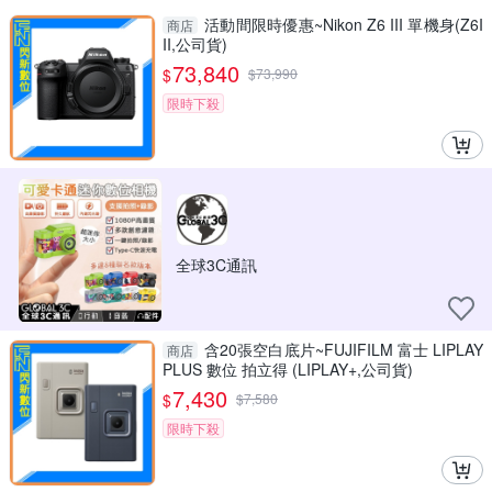
活動間限時優惠~Nikon Z6 III 單機身(Z6I
商店
II,公司貨)
73,840
$
$
73,990
限時下殺
全球3C通訊
含20張空白底片~FUJIFILM 富士 LIPLAY
商店
PLUS 數位 拍立得 (LIPLAY+,公司貨)
7,430
$
$
7,580
限時下殺