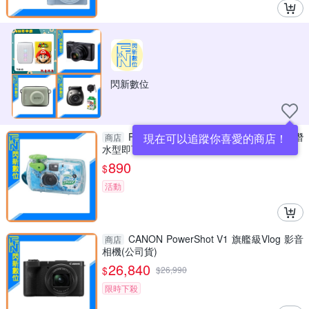
閃新數位
FUJIFILM 即可拍 QuickSnap 拋棄式 潛
現在可以追蹤你喜愛的商店！
商店
水型即可拍 防水底片機 傻瓜相機 相機 27張
890
$
活動
CANON PowerShot V1 旗艦級Vlog 影音
商店
相機(公司貨)
26,840
$
$
26,990
限時下殺