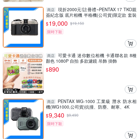
現折2000元!註冊禮~PENTAX 17 TKO親
商店
簽紀念版 底片相機 半格機(公司貨)限定款 套裝
組
19,000
$
$
19,150
限時下殺
可愛卡通 迷你數位相機 卡通聯名款 8種
商店
顏色 1080P 自拍 多款濾鏡 吊飾 掛飾
890
$
PENTAX WG-1000 工業級 潛水 防水相
商店
機(WG1000,公司貨)抗撞、防塵、耐寒、4K
9,340
$
$
9,490
限時下殺