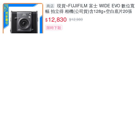
現貨~FUJIFILM 富士 WIDE EVO 數位寬
商店
幅 拍立得 相機(公司貨)含128g+空白底片20張
12,830
$
$
12,980
限時下殺
聖誕老人拍立得相機 一鍵列印兒童相機
商店
聖誕老公公 2400萬像素/AI相機 支援拍照+錄影
生日禮物 聖
1,590
$
FUJIFILM 富士 instax mini 41拍立得 相
商店
機 (MINI41,公司貨)含空白底片20張
3,800
$
$
3,950
限時下殺