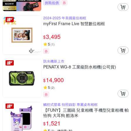
挑戰低價
券
2024-2025 年美國最佳相框
myFirst Frame Live 智慧數位相框
3,495
$
5
(
1
)
券
防水機新上市
PENATX WG-8 工業級防水相機(公司貨)
14,900
$
5
(
2
)
券
觸控式螢幕 拍照錄影 專屬桌布相框
【FUNY】三麗鷗 兒童相機 手機型兒童相機 帕
恰狗 大耳狗 酷洛米
1,521
$
5
(
3
)
總銷量>50