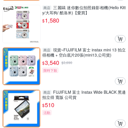
三麗鷗 迷你數位拍照錄影相機(Hello Kitt
商店
y/大耳狗/ 酷洛米)【愛買】
1,580
$
現貨~FUJIFILM 富士 instax mini 13 拍立
商店
得相機 + 空白底片20張(mini13,公司貨)
3,540
$
$
3,690
限時下殺
FUJIFILM 富士 Instax Wide BLACK 黑邊
商店
拍立得 寬版 公司貨
510
$
活動