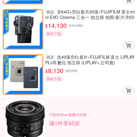
含64G+空白底片20張~FUJIFILM 富士mi
商店
ni EVO Cinema 三合一 拍立得 拍照/影片/列印
(公司貨)
14,130
$
$
14,280
限時下殺
含40張空白底片~FUJIFILM 富士 LIPLAY
商店
PLUS 數位 拍立得 (LIPLAY+,公司貨)
8,130
$
$
8,280
限時下殺
下殺95折⬅︎ 相機大特賣
滿1件享95折