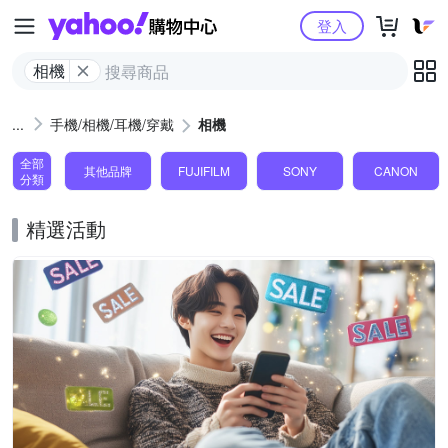
Yahoo購物中心
登入
相機
手機/相機/耳機/穿戴
相機
全部
其他品牌
FUJIFILM
SONY
CANON
分類
精選活動