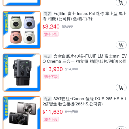
Fujifilm 富士 Instax Pal 迷你 掌上型 馬上
商店
看 相機 (公司貨) 藍/粉/白/綠
3,240
$
$
3,390
限時下殺
含空白底片40張~FUJIFILM 富士mini EV
商店
O Cinema 三合一 拍立得 拍照/影片/列印(公司
貨)
13,930
$
$
14,080
限時下殺
32G套組~Canon 佳能 IXUS 285 HS A 1
商店
2倍變焦 數位相機(285HS,公司貨)
11,630
$
$
11,780
限時下殺