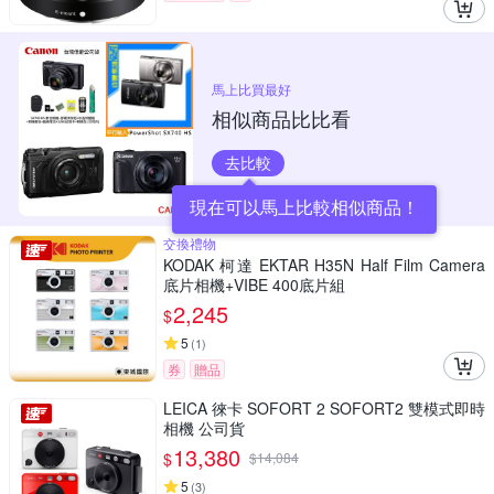
馬上比買最好
相似商品比比看
去比較
現在可以馬上比較相似商品！
交換禮物
KODAK 柯達 EKTAR H35N Half Film Camera
底片相機+VIBE 400底片組
2,245
$
5
(
1
)
券
贈品
LEICA 徠卡 SOFORT 2 SOFORT2 雙模式即時
相機 公司貨
13,380
$
$
14,084
5
(
3
)