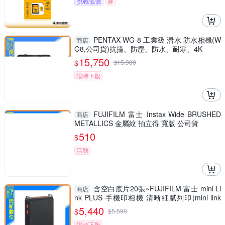
挑戰低價
券
PENTAX WG-8 工業級 潛水 防水相機(W
商店
G8,公司貨)抗撞、防塵、防水、耐寒、4K
15,750
$
$
15,900
限時下殺
FUJIFILM 富士 Instax Wide BRUSHED
商店
METALLICS 金屬紋 拍立得 寬版 公司貨
510
$
活動
含空白底片20張~FUJIFILM 富士 mini Li
商店
nk PLUS 手機印相機 清晰細膩列印(mini link
+，公司貨)
5,440
$
$
5,590
限時下殺