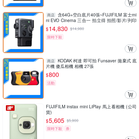
含64G+空白底片40張~FUJIFILM 富士mi
商店
ni EVO Cinema 三合一 拍立得 拍照/影片/列印
(公司貨)
14,830
$
$
14,980
限時下殺
KODAK 柯達 即可拍 Funsaver 拋棄式 底
商店
片機 傻瓜相機 相機 27張
800
$
活動
FUJIFILM instax mini LiPlay 馬上看相機 (公司
貨)
5,605
$
$
5,900
限時下殺
券