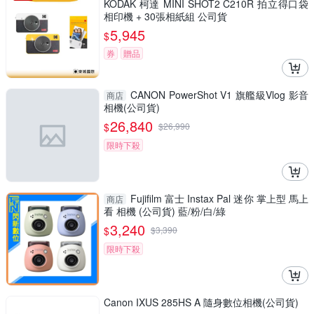
KODAK 柯達 MINI SHOT2 C210R 拍立得口袋
相印機 + 30張相紙組 公司貨
5,945
$
券
贈品
CANON PowerShot V1 旗艦級Vlog 影音
商店
相機(公司貨)
26,840
$
$
26,990
限時下殺
Fujifilm 富士 Instax Pal 迷你 掌上型 馬上
商店
看 相機 (公司貨) 藍/粉/白/綠
3,240
$
$
3,390
限時下殺
Canon IXUS 285HS A 隨身數位相機(公司貨)