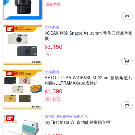
限時下殺
交換禮物
KODAK 柯達 Snapic A1 35mm 雙焦三鏡底片相
機
3,150
$
券
交換禮物
RETO ULTRA WIDE&SLIM 22mm超廣角底片
相機+ULTRAMAX400底片組
1,390
$
券
贈品
隨拍即印與孩子的拍貼生活
myFirst Insta Wi 多功能兒童拍立得