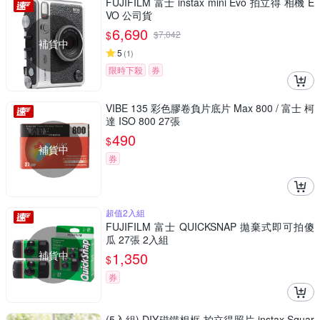
FUJIFILM 富士 instax mini Evo 拍立得 相機 E
VO 公司貨
6,690
$
$
7,042
補貨中
5
(
1
)
限時下殺
券
VIBE 135 彩色膠卷負片底片 Max 800 / 富士 柯
達 ISO 800 27張
490
$
補貨中
券
超值2入組
FUJIFILM 富士 QUICKSNAP 拋棄式即可拍傻
瓜 27張 2入組
補貨中
1,350
$
券
(5入組) DIY磁鐵相框 拍立得照片 instax Squar