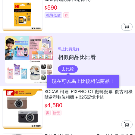
590
$
挑戰低價
券
馬上比買最好
相似商品比比看
去比較
現在可以馬上比較相似商品！
KODAK 柯達 PIXPRO C1 翻轉螢幕 復古相機
隨身型數位相機 + 32G記憶卡組
4,580
$
券
贈品