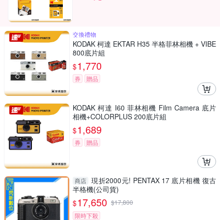
交換禮物
KODAK 柯達 EKTAR H35 半格菲林相機 + VIBE
800底片組
1,770
$
券
贈品
KODAK 柯達 I60 菲林相機 Film Camera 底片
相機+COLORPLUS 200底片組
1,689
$
券
贈品
現折2000元! PENTAX 17 底片相機 復古
商店
半格機(公司貨)
17,650
$
$
17,800
限時下殺