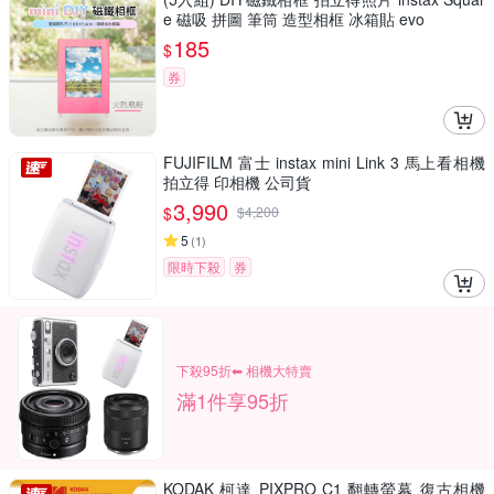
e 磁吸 拼圖 筆筒 造型相框 冰箱貼 evo
185
$
券
FUJIFILM 富士 instax mini Link 3 馬上看相機
拍立得 印相機 公司貨
3,990
$
$
4,200
5
(
1
)
限時下殺
券
下殺95折⬅︎ 相機大特賣
滿1件享95折
KODAK 柯達 PIXPRO C1 翻轉螢幕 復古相機