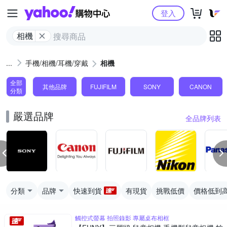
Yahoo購物中心
登入
相機
手機/相機/耳機/穿戴
相機
全部
其他品牌
FUJIFILM
SONY
CANON
分類
嚴選品牌
全品牌列表
分類
品牌
快速到貨
有現貨
挑戰低價
價格低到
觸控式螢幕 拍照錄影 專屬桌布相框