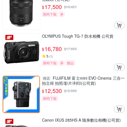
17,500
$
$
18,421
限時下殺
券
OLYMPUS Tough TG-7 防水相機 公司貨
16,780
$
$
17,663
5
(
1
)
限時下殺
券
贈品
FUJIFILM 富士mini EVO Cinema 三合一
商店
拍立得 拍照/影片/列印(公司貨)
12,530
$
$
12,680
限時下殺
Canon IXUS 285HS A 隨身數位相機(公司貨)