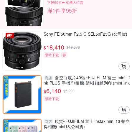
下殺95折⬅︎ 相機大特賣
滿1件享95折
Sony FE 50mm F2.5 G SEL50F25G (公司貨)
18,410
$
$
19,378
限時下殺
券
含空白底片40張~FUJIFILM 富士 mini Li
商店
nk PLUS 手機印相機 清晰細膩列印(mini link
+，公司貨)
6,140
$
$
6,290
限時下殺
現貨~FUJIFILM 富士 instax mini 13 拍立
商店
得相機(mini13,公司貨)