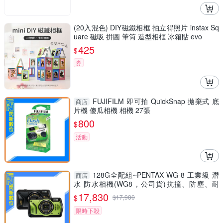
(20入混色) DIY磁鐵相框 拍立得照片 instax Sq
uare 磁吸 拼圖 筆筒 造型相框 冰箱貼 evo
425
$
券
FUJIFILM 即可拍 QuickSnap 拋棄式 底
商店
片機 傻瓜相機 相機 27張
800
$
活動
128G全配組~PENTAX WG-8 工業級 潛
商店
水 防水相機(WG8，公司貨)抗撞、防塵、耐
寒、4K
17,830
$
$
17,980
限時下殺