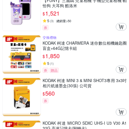
【FUNY】三麗鷗 兒童相機 手機型兒童相機 帕
恰狗 大耳狗 酷洛米
1,521
$
5
(
3
)
總銷量>50
券
交換禮物
KODAK 柯達 CHARMERA 迷你數位相機鑰匙圈
盲盒+64G記憶卡組
1,850
$
5
(
1
)
券
贈品
KODAK 柯達 MINI 3 & MINI SHOT3專用 3x3吋
相片紙連墨盒(30張) 公司貨
560
$
券
KODAK 柯達 MICRO SDXC UHS-I U3 V30 A1
32G 高速記憶卡(附轉卡)