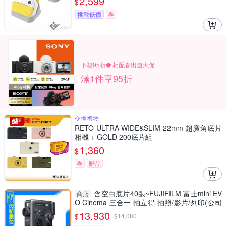
2,599
$
挑戰低價
券
下殺95折⬟ 相配春出遊大促
滿1件享95折
交換禮物
RETO ULTRA WIDE&SLIM 22mm 超廣角底片
相機 + GOLD 200底片組
1,360
$
券
贈品
含空白底片40張~FUJIFILM 富士mini EV
商店
O Cinema 三合一 拍立得 拍照/影片/列印(公司
貨)
13,930
$
$
14,080