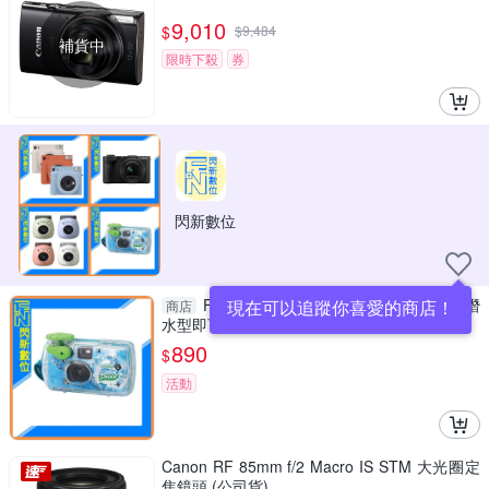
9,010
$
$
9,484
補貨中
限時下殺
券
閃新數位
FUJIFILM 即可拍 QuickSnap 拋棄式 潛
現在可以追蹤你喜愛的商店！
商店
水型即可拍 防水底片機 傻瓜相機 相機 27張
890
$
活動
Canon RF 85mm f/2 Macro IS STM 大光圈定
焦鏡頭 (公司貨)