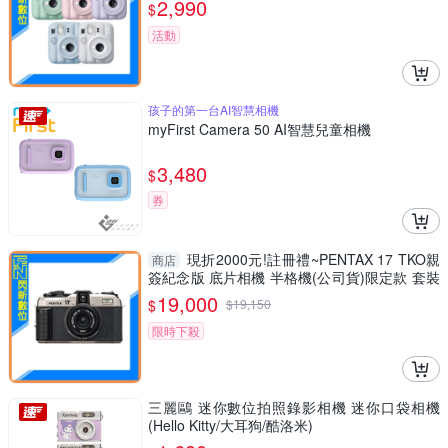
2,990
$
活動
孩子的第一台AI智慧相機
myFirst Camera 50 AI智慧兒童相機
3,480
$
券
現折2000元!註冊禮~PENTAX 17 TKO親
商店
簽紀念版 底片相機 半格機(公司貨)限定款 套裝
組
19,000
$
$
19,150
限時下殺
三麗鷗 迷你數位拍照錄影相機 迷你口袋相機
(Hello Kitty/大耳狗/酷洛米)