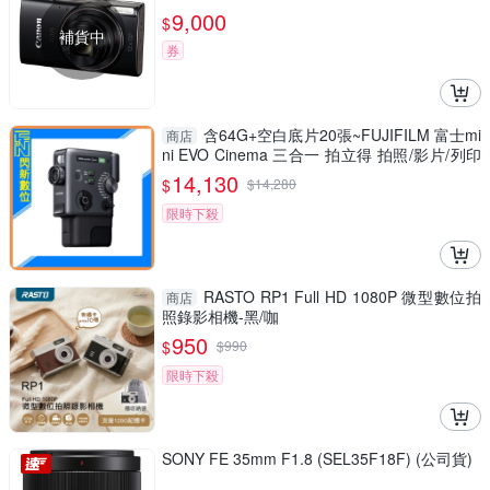
9,000
$
補貨中
券
含64G+空白底片20張~FUJIFILM 富士mi
商店
ni EVO Cinema 三合一 拍立得 拍照/影片/列印
(公司貨)
14,130
$
$
14,280
限時下殺
RASTO RP1 Full HD 1080P 微型數位拍
商店
照錄影相機-黑/咖
950
$
$
990
限時下殺
SONY FE 35mm F1.8 (SEL35F18F) (公司貨)