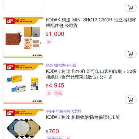
KODAK 柯達 MINI SHOT3 C300R 拍立得相印
機配件包 公司貨
1,090
$
券
額外加贈30張相紙
KODAK 柯達 P210R 即可印口袋相印機 + 30張
相紙組 (台灣代理東城數位) 公司貨
4,945
$
券
贈品
4種不同顏色可供選擇
KODAK 柯達 相機收納/防撞保護包 L號
760
$
挑戰低價
券