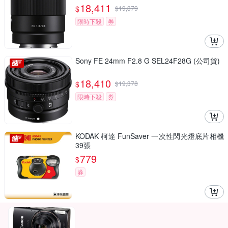
18,411
$
$
19,379
限時下殺
券
Sony FE 24mm F2.8 G SEL24F28G (公司貨)
18,410
$
$
19,378
限時下殺
券
KODAK 柯達 FunSaver 一次性閃光燈底片相機
39張
779
$
券