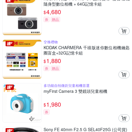
隨身型數位相機 + 64G記憶卡組
4,680
$
券
贈品
交換禮物
KODAK CHARMERA 千禧版迷你數位相機鑰匙
圈盲盒+32G記憶卡組
1,880
$
券
贈品
多功能自拍微距兒童相機首選
myFirst Camera 3 雙鏡頭兒童相機
1,980
$
券
Sony FE 40mm F2.5 G SEL40F25G (公司貨)