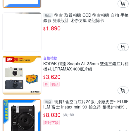
復古 取景相機 CCD 復古相機 自拍 手搖
商店
錄影 雙眼設計 迷你便攜 送記憶卡
1,890
$
交換禮物
KODAK 柯達 Snapic A1 35mm 雙焦三鏡底片相
機+ULTRAMAX 400底片組
3,620
$
券
贈品
現貨! 含空白底片20張+原廠皮套~ FUJIF
商店
ILM 富士 Instax mini 99 拍立得 相機(mini99，
公司貨)
8,030
$
$
8,180
限時下殺