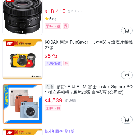
18,410
$
$
19,378
5
(
2
)
限時下殺
券
KODAK 柯達 FunSaver 一次性閃光燈底片相機
27張
675
$
挑戰低價
券
預訂~FUJIFILM 富士 Instax Square SQ
商店
1 拍立得相機 +底片20張 白/橙/藍 (公司貨)
4,539
$
$
4,689
限時下殺
額外加贈30張相紙