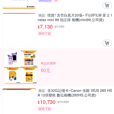
現貨! 含空白底片20張~ FUJIFILM 富士 I
商店
nstax mini 99 拍立得 相機(mini99,公司貨)
7,130
$
$
7,280
限時下殺
商品折價券
50元
含32G記憶卡~Canon 佳能 IXUS 285 HS
商店
A 12倍變焦 數位相機(285HS,公司貨)
10,730
$
$
10,880
限時下殺