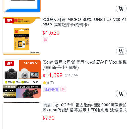
KODAK 柯達 MICRO SDXC UHS-I U3 V30 A1
256G 高速記憶卡(附轉卡)
1,520
$
券
[Sony 索尼公司貨 保固18+6] ZV-1F Vlog 相機
(網紅新手/生活隨拍)
14,399
$
$
15,156
5
(
7
)
挑戰低價
券
[贈16GB卡] 復古迷你相機 2000萬像素拍
商店
照/1080P錄影 螢幕顯示 LED補光燈 濾鏡模式
吊飾
790
$