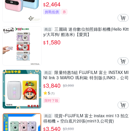
2,464
$
挑戰低價
券
三麗鷗 迷你數位拍照錄影相機(Hello Kitt
商店
y/大耳狗/ 酷洛米)【愛買】
1,580
$
限量特惠5組 FUJIFILM 富士 INSTAX MI
商店
NI link 3 MARIO 瑪利歐 特別版(LINK3，公司
貨)拍立得 手機印相機
3,840
$
$
3,990
5
(
1
)
限時下殺
現貨~FUJIFILM 富士 instax mini 13 拍立
商店
得相機 + 空白底片20張(mini13,公司貨)
3,540
$
$
3,690