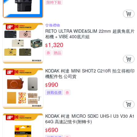
限時下殺
交換禮物
RETO ULTRA WIDE&SLIM 22mm 超廣角底片
相機 + VIBE 400底片組
1,320
$
券
贈品
KODAK 柯達 MINI SHOT2 C210R 拍立得相印
機配件包 公司貨
990
$
挑戰低價
券
KODAK 柯達 MICRO SDXC UHS-I U3 V30 A1
64G 高速記憶卡(附轉卡)
690
$