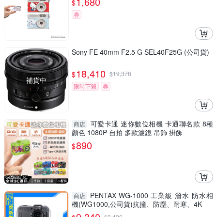
1,680
$
券
Sony FE 40mm F2.5 G SEL40F25G (公司貨)
18,410
$
$
19,378
補貨中
限時下殺
券
可愛卡通 迷你數位相機 卡通聯名款 8種
商店
顏色 1080P 自拍 多款濾鏡 吊飾 掛飾
890
$
PENTAX WG-1000 工業級 潛水 防水相
商店
機(WG1000,公司貨)抗撞、防塵、耐寒、4K
9,340
$
9,490