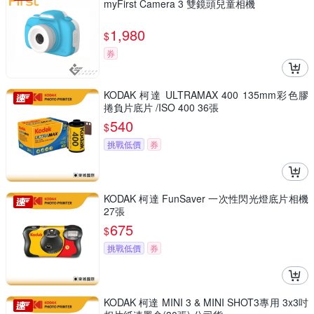
myFirst Camera 3 雙鏡頭兒童相機
1,980
$
券
KODAK 柯達 ULTRAMAX 400 135mm彩色膠
捲負片底片 /ISO 400 36張
540
$
挑戰低價
券
KODAK 柯達 FunSaver 一次性閃光燈底片相機
27張
675
$
挑戰低價
券
KODAK 柯達 MINI 3 & MINI SHOT3專用 3x3吋