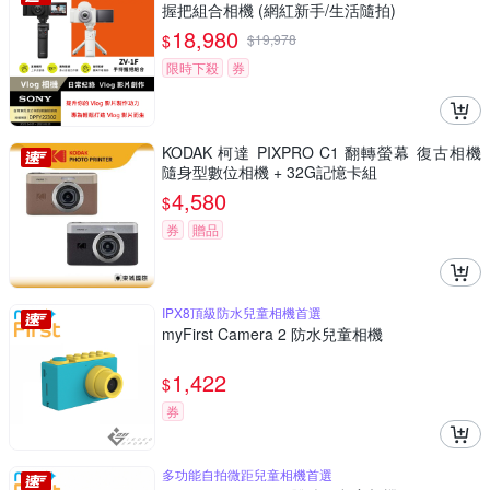
握把組合相機 (網紅新手/生活隨拍)
18,980
$
$
19,978
限時下殺
券
KODAK 柯達 PIXPRO C1 翻轉螢幕 復古相機
隨身型數位相機 + 32G記憶卡組
4,580
$
券
贈品
IPX8頂級防水兒童相機首選
myFirst Camera 2 防水兒童相機
1,422
$
券
多功能自拍微距兒童相機首選