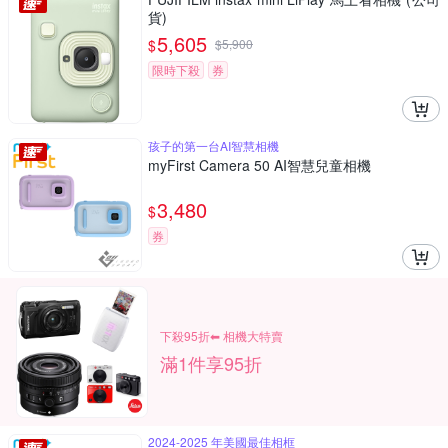
貨)
5,605
$
$
5,900
限時下殺
券
孩子的第一台AI智慧相機
myFirst Camera 50 AI智慧兒童相機
3,480
$
券
下殺95折⬅︎ 相機大特賣
滿1件享95折
2024-2025 年美國最佳相框