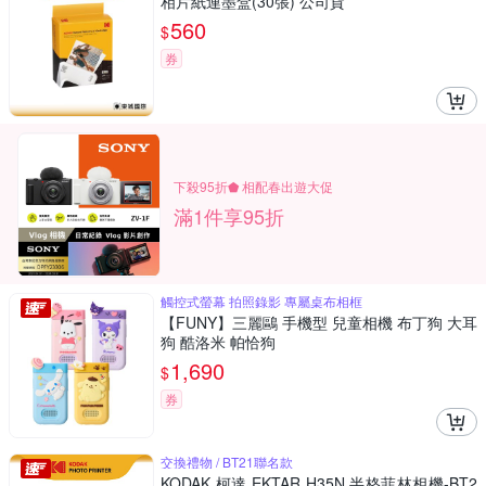
相片紙連墨盒(30張) 公司貨
560
$
券
下殺95折⬟ 相配春出遊大促
滿1件享95折
觸控式螢幕 拍照錄影 專屬桌布相框
【FUNY】三麗鷗 手機型 兒童相機 布丁狗 大耳
狗 酷洛米 帕恰狗
1,690
$
券
交換禮物 / BT21聯名款
KODAK 柯達 EKTAR H35N 半格菲林相機-BT2