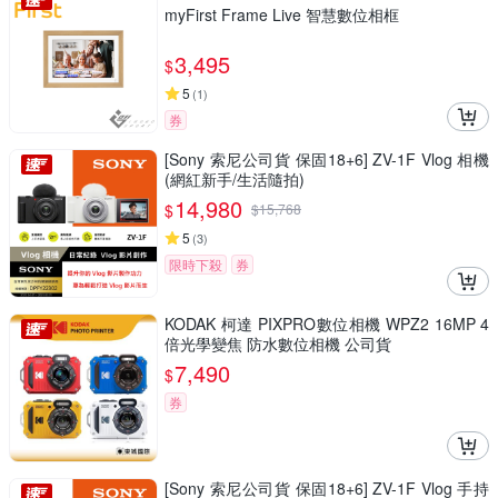
myFirst Frame Live 智慧數位相框
3,495
$
5
(
1
)
券
[Sony 索尼公司貨 保固18+6] ZV-1F Vlog 相機
(網紅新手/生活隨拍)
14,980
$
$
15,768
5
(
3
)
限時下殺
券
KODAK 柯達 PIXPRO數位相機 WPZ2 16MP 4
倍光學變焦 防水數位相機 公司貨
7,490
$
券
[Sony 索尼公司貨 保固18+6] ZV-1F Vlog 手持