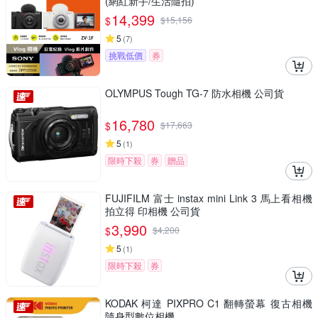
(網紅新手/生活隨拍)
14,399
$
$
15,156
5
(
7
)
挑戰低價
券
OLYMPUS Tough TG-7 防水相機 公司貨
16,780
$
$
17,663
5
(
1
)
限時下殺
券
贈品
FUJIFILM 富士 instax mini Link 3 馬上看相機
拍立得 印相機 公司貨
3,990
$
$
4,200
5
(
1
)
限時下殺
券
KODAK 柯達 PIXPRO C1 翻轉螢幕 復古相機
隨身型數位相機