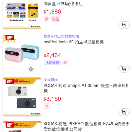
圈盲盒+32G記憶卡組
1,880
$
券
贈品
雙螢幕拍立得兒童相機
myFirst Insta 20 拍立得兒童相機
2,464
$
挑戰低價
券
交換禮物
KODAK 柯達 Snapic A1 35mm 雙焦三鏡底片相
機
3,150
$
券
KODAK 柯達 PIXPRO 數位相機 FZ45 4倍光學
變焦數位相機 公司貨