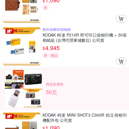
$
券
額外加贈30張相紙
KODAK 柯達 P210R 即可印口袋相印機 + 30張
相紙組 (台灣代理東城數位) 公司貨
4,945
$
券
贈品
商品折價券
50元
KODAK 柯達 MINI SHOT3 C300R 拍立得相印
機配件包 公司貨
1,090
$