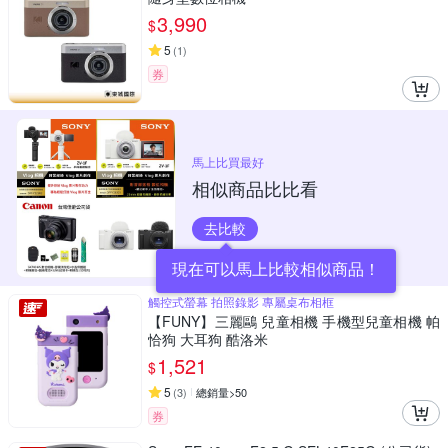
3,990
$
5
(
1
)
券
馬上比買最好
相似商品比比看
去比較
現在可以馬上比較相似商品！
觸控式螢幕 拍照錄影 專屬桌布相框
【FUNY】三麗鷗 兒童相機 手機型兒童相機 帕
恰狗 大耳狗 酷洛米
1,521
$
5
(
3
)
總銷量>50
券