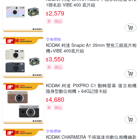
1聯名款 VIBE 400 底片組
2,579
$
券
贈品
交換禮物
KODAK 柯達 Snapic A1 35mm 雙焦三鏡底片相
機+VIBE 400底片組
3,550
$
券
贈品
KODAK 柯達 PIXPRO C1 翻轉螢幕 復古相機
隨身型數位相機 + 64G記憶卡組
4,680
$
券
贈品
交換禮物
KODAK CHARMERA 千禧版迷你數位相機鑰匙