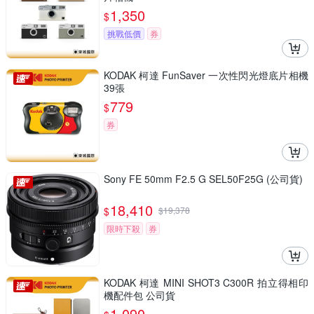
1,350
$
挑戰低價
券
KODAK 柯達 FunSaver 一次性閃光燈底片相機
39張
779
$
券
Sony FE 50mm F2.5 G SEL50F25G (公司貨)
18,410
$
$
19,378
限時下殺
券
KODAK 柯達 MINI SHOT3 C300R 拍立得相印
機配件包 公司貨
1,090