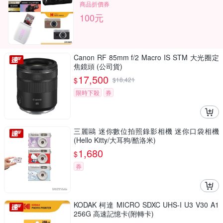
商品折價券
100元
Canon RF 85mm f/2 Macro IS STM 大光圈定
焦鏡頭 (公司貨)
17,500
$
$
18,421
限時下殺
券
三麗鷗 迷你數位拍照錄影相機 迷你口袋相機
(Hello Kitty/大耳狗/酷洛米)
1,680
$
券
KODAK 柯達 MICRO SDXC UHS-I U3 V30 A1
256G 高速記憶卡(附轉卡)