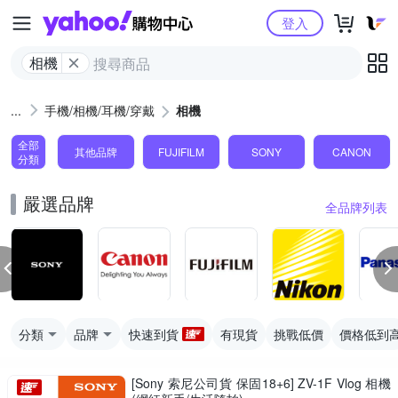
Yahoo購物中心
登入
相機
手機/相機/耳機/穿戴
相機
全部
其他品牌
FUJIFILM
SONY
CANON
分類
嚴選品牌
全品牌列表
分類
品牌
快速到貨
有現貨
挑戰低價
價格低到
[Sony 索尼公司貨 保固18+6] ZV-1F Vlog 相機