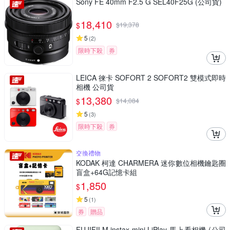
Sony FE 40mm F2.5 G SEL40F25G (公司貨)
18,410
$
$
19,378
5
(
2
)
限時下殺
券
LEICA 徠卡 SOFORT 2 SOFORT2 雙模式即時
相機 公司貨
13,380
$
$
14,084
5
(
3
)
限時下殺
券
交換禮物
KODAK 柯達 CHARMERA 迷你數位相機鑰匙圈
盲盒+64G記憶卡組
1,850
$
5
(
1
)
券
贈品
FUJIFILM instax mini LiPlay 馬上看相機 (公司