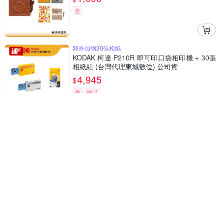
券
額外加贈30張相紙
KODAK 柯達 P210R 即可印口袋相印機 + 30張
相紙組 (台灣代理東城數位) 公司貨
4,945
$
券
贈品
交換禮物
KODAK 柯達 EKTAR H35 半格菲林相機 + VIBE
800底片組
1,770
$
券
贈品
KODAK 柯達 I60 菲林相機 Film Camera 底片
相機+COLORPLUS 200底片組
1,689
$