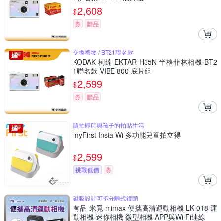
2,608
$
券
贈品
交換禮物 / BT21聯名款
KODAK 柯達 EKTAR H35N 半格菲林相機-BT2
1聯名款 VIBE 800 底片組
2,599
$
券
贈品
隨拍即印與孩子的拍貼生活
myFirst Insta Wi 多功能兒童拍立得
2,599
$
挑戰低價
券
磁吸設計可拆分離式鏡頭
有品 米覓 mimax 便攜高清運動相機 LK-018 運
動相機 迷你相機 微型相機 APP與Wi-Fi連線