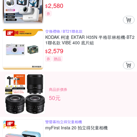
2,580
$
券
交換禮物 / BT21聯名款
KODAK 柯達 EKTAR H35N 半格菲林相機-BT2
1聯名款 VIBE 400 底片組
2,579
$
券
贈品
商品折價券
50元
雙螢幕拍立得兒童相機
myFirst Insta 20 拍立得兒童相機