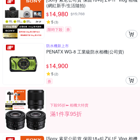
(網紅新手/生活隨拍)
14,980
$
$
15,768
5
(
3
)
限時下殺
券
防水機新上市
PENATX WG-8 工業級防水相機(公司貨)
14,900
$
5
(
2
)
券
下殺95折⬅︎ 相機大特賣
滿1件享95折
[Sony 索尼公司貨 保固18+6] ZV-1F Vlog 相機