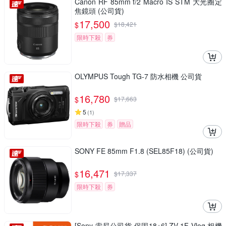
Canon RF 85mm f/2 Macro IS STM 大光圈定
焦鏡頭 (公司貨)
17,500
$
$
18,421
限時下殺
券
OLYMPUS Tough TG-7 防水相機 公司貨
16,780
$
$
17,663
5
(
1
)
限時下殺
券
贈品
SONY FE 85mm F1.8 (SEL85F18) (公司貨)
16,471
$
$
17,337
限時下殺
券
[Sony 索尼公司貨 保固18+6] ZV-1F Vlog 相機