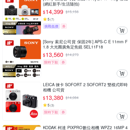
(網紅新手/生活隨拍)
14,399
$
$
15,156
5
(
7
)
挑戰低價
券
[Sony 索尼公司貨 保固2年] APS-C E 11mm F
1.8 大光圈廣角定焦鏡 SEL11F18
13,560
$
$
14,273
限時下殺
券
LEICA 徠卡 SOFORT 2 SOFORT2 雙模式即時
相機 公司貨
13,380
$
$
14,084
5
(
3
)
限時下殺
券
KODAK 柯達 PIXPRO數位相機 WPZ2 16MP 4