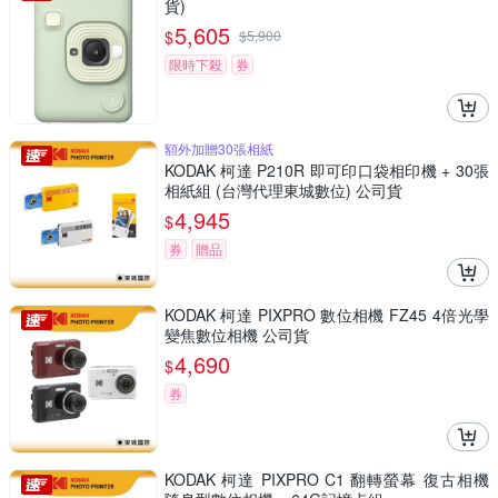
貨)
5,605
$
$
5,900
限時下殺
券
額外加贈30張相紙
KODAK 柯達 P210R 即可印口袋相印機 + 30張
相紙組 (台灣代理東城數位) 公司貨
4,945
$
券
贈品
KODAK 柯達 PIXPRO 數位相機 FZ45 4倍光學
變焦數位相機 公司貨
4,690
$
券
KODAK 柯達 PIXPRO C1 翻轉螢幕 復古相機