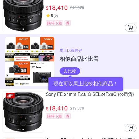
18,410
$
$
19,378
5
(
2
)
限時下殺
券
馬上比買最好
相似商品比比看
去比較
現在可以馬上比較相似商品！
Sony FE 24mm F2.8 G SEL24F28G (公司貨)
18,410
$
$
19,378
限時下殺
券