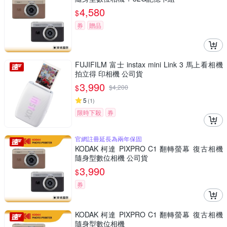
4,580
$
券
贈品
FUJIFILM 富士 instax mini Link 3 馬上看相機
拍立得 印相機 公司貨
3,990
$
$
4,200
5
(
1
)
限時下殺
券
官網註冊延長為兩年保固
KODAK 柯達 PIXPRO C1 翻轉螢幕 復古相機
隨身型數位相機 公司貨
3,990
$
券
KODAK 柯達 PIXPRO C1 翻轉螢幕 復古相機
隨身型數位相機