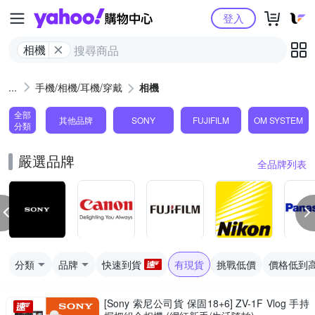
Yahoo購物中心
登入
相機
手機/相機/耳機/穿戴
相機
全部
其他品牌
SONY
FUJIFILM
OM SYSTEM
分類
嚴選品牌
全品牌列表
分類
品牌
快速到貨
有現貨
挑戰低價
價格低到
[Sony 索尼公司貨 保固18+6] ZV-1F Vlog 手持