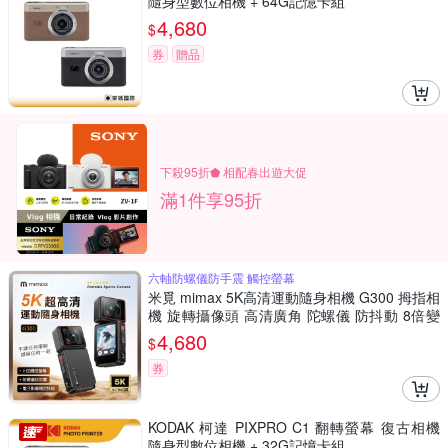
隨身型數位相機 + 64G記憶卡組
4,680
$
券
贈品
下殺95折⬟ 相配春出遊大促
滿1件享95折
六軸防螺儀防手震 觸控螢幕
米覓 mimax 5K高清運動隨身相機 G300 拇指相
機 旋轉攝像頭 高清廣角 陀螺儀 防抖動 8倍變
焦 sport cam
4,680
$
券
KODAK 柯達 PIXPRO C1 翻轉螢幕 復古相機
隨身型數位相機 + 32G記憶卡組