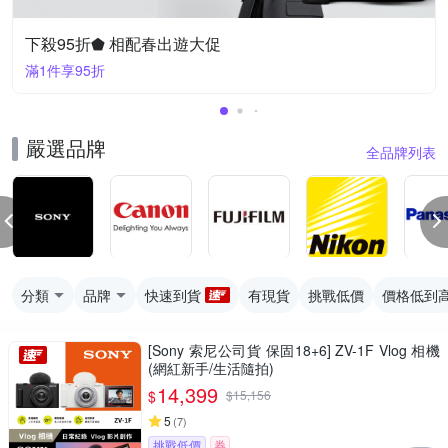
下殺95折⬟ 相配春出遊大促
滿1件享95折
嚴選品牌
全品牌列表
分類
品牌
快速到貨
有現貨
挑戰低價
價格低到
[Sony 索尼公司貨 保固18+6] ZV-1F Vlog 相機
(網紅新手/生活隨拍)
14,399
$
$
15,156
5
(
7
)
挑戰低價
券