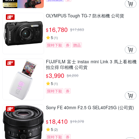
OLYMPUS Tough TG-7 防水相機 公司貨
16,780
$
$
17,663
5
(
1
)
限時下殺
券
贈品
FUJIFILM 富士 instax mini Link 3 馬上看相機
拍立得 印相機 公司貨
3,990
$
$
4,200
5
(
1
)
限時下殺
券
Sony FE 40mm F2.5 G SEL40F25G (公司貨)
18,410
$
$
19,378
5
(
2
)
限時下殺
券