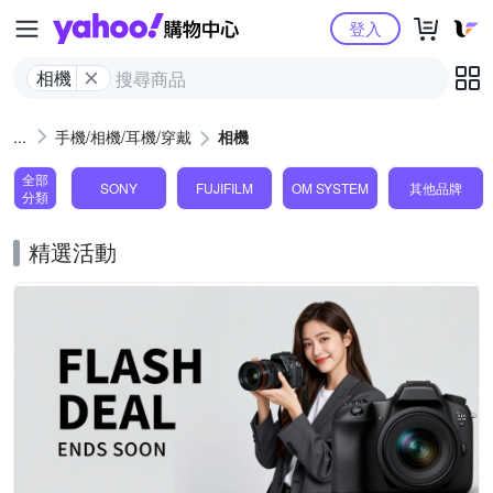
Yahoo購物中心
登入
相機
手機/相機/耳機/穿戴
相機
全部
SONY
FUJIFILM
OM SYSTEM
其他品牌
分類
精選活動