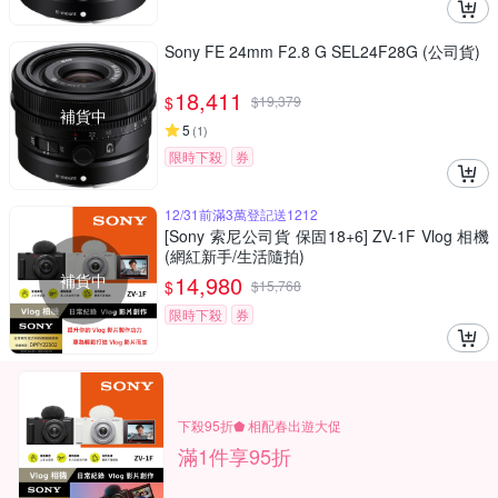
Sony FE 24mm F2.8 G SEL24F28G (公司貨)
18,411
$
$
19,379
補貨中
5
(
1
)
限時下殺
券
12/31前滿3萬登記送1212
[Sony 索尼公司貨 保固18+6] ZV-1F Vlog 相機
(網紅新手/生活隨拍)
補貨中
14,980
$
$
15,768
限時下殺
券
下殺95折⬟ 相配春出遊大促
滿1件享95折