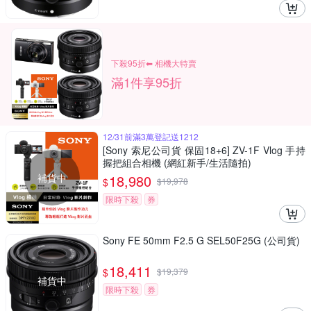
下殺95折⬅︎ 相機大特賣
滿1件享95折
12/31前滿3萬登記送1212
[Sony 索尼公司貨 保固18+6] ZV-1F Vlog 手持
握把組合相機 (網紅新手/生活隨拍)
補貨中
18,980
$
$
19,978
限時下殺
券
Sony FE 50mm F2.5 G SEL50F25G (公司貨)
18,411
$
$
19,379
補貨中
限時下殺
券