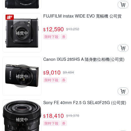
FUJIFILM instax WIDE EVO 寬幅機 公司貨
12,590
$
$
13,252
補貨中
限時下殺
券
Canon IXUS 285HS A 隨身數位相機(公司貨)
9,010
$
$
9,484
補貨中
限時下殺
券
Sony FE 40mm F2.5 G SEL40F25G (公司貨)
18,410
$
$
19,378
補貨中
限時下殺
券