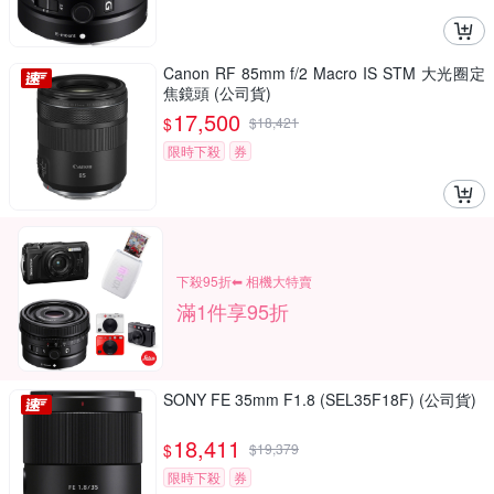
Canon RF 85mm f/2 Macro IS STM 大光圈定
焦鏡頭 (公司貨)
17,500
$
$
18,421
限時下殺
券
下殺95折⬅︎ 相機大特賣
滿1件享95折
SONY FE 35mm F1.8 (SEL35F18F) (公司貨)
18,411
$
$
19,379
限時下殺
券