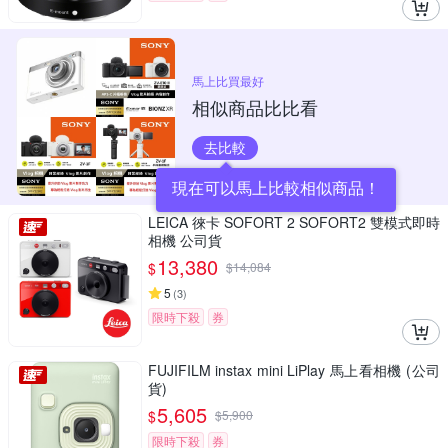
馬上比買最好
相似商品比比看
去比較
現在可以馬上比較相似商品！
LEICA 徠卡 SOFORT 2 SOFORT2 雙模式即時
相機 公司貨
13,380
$
$
14,084
5
(
3
)
限時下殺
券
FUJIFILM instax mini LiPlay 馬上看相機 (公司
貨)
5,605
$
$
5,900
限時下殺
券