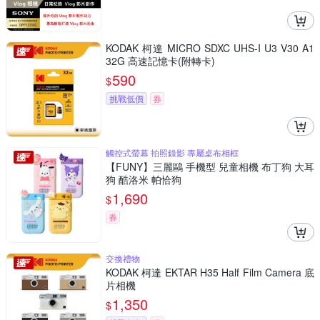
KODAK 柯達 MICRO SDXC UHS-I U3 V30 A1
32G 高速記憶卡(附轉卡)
590
$
挑戰低價
券
觸控式螢幕 拍照錄影 專屬桌布相框
【FUNY】三麗鷗 手機型 兒童相機 布丁狗 大耳
狗 酷洛米 帕恰狗
1,690
$
券
交換禮物
KODAK 柯達 EKTAR H35 Half Film Camera 底
片相機
1,350
$