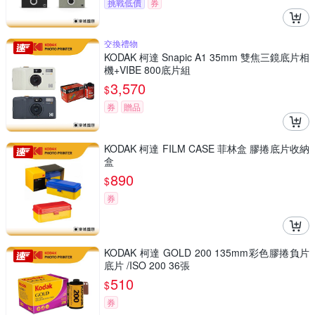
挑戰低價
券
交換禮物
KODAK 柯達 Snapic A1 35mm 雙焦三鏡底片相
機+VIBE 800底片組
3,570
$
券
贈品
KODAK 柯達 FILM CASE 菲林盒 膠捲底片收納
盒
890
$
券
KODAK 柯達 GOLD 200 135mm彩色膠捲負片
底片 /ISO 200 36張
510
$
券