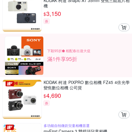
KODAK 柯達 Snapic A1 35mm 雙焦三鏡底片相
機
3,150
$
券
下殺95折⬟ 相配春出遊大促
滿1件享95折
KODAK 柯達 PIXPRO 數位相機 FZ45 4倍光學
變焦數位相機 公司貨
4,690
$
券
多功能自拍微距兒童相機首選
myFirst Camera 3 雙鏡頭兒童相機