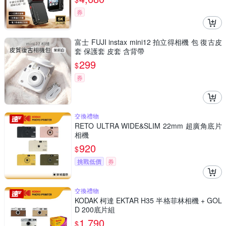
券
富士 FUJI instax mini12 拍立得相機 包 復古皮
套 保護套 皮套 含背帶
299
$
券
交換禮物
RETO ULTRA WIDE&SLIM 22mm 超廣角底片
相機
920
$
挑戰低價
券
交換禮物
KODAK 柯達 EKTAR H35 半格菲林相機 + GOL
D 200底片組
1,790
$