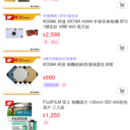
交換禮物 / BT21聯名款
KODAK 柯達 EKTAR H35N 半格菲林相機-BT2
1聯名款 VIBE 800 底片組
2,599
$
券
贈品
4種不同顏色可供選擇
KODAK 柯達 相機收納/防撞保護包 M號
690
$
挑戰低價
券
FUJIFILM 富士 相機底片-135mm ISO 400彩色
底片 三入組
1,250
$
券