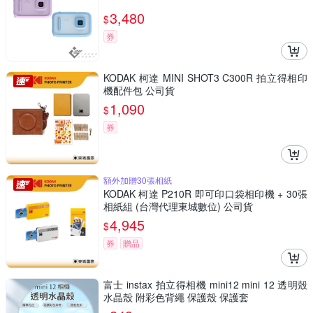
3,480
$
券
KODAK 柯達 MINI SHOT3 C300R 拍立得相印
機配件包 公司貨
1,090
$
券
額外加贈30張相紙
KODAK 柯達 P210R 即可印口袋相印機 + 30張
相紙組 (台灣代理東城數位) 公司貨
4,945
$
券
贈品
富士 instax 拍立得相機 mini12 mini 12 透明殼
水晶殼 附彩色背繩 保護殼 保護套