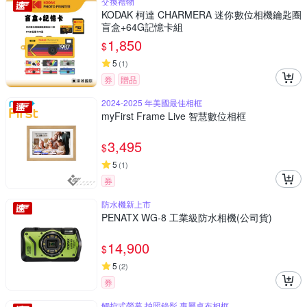
交換禮物
KODAK 柯達 CHARMERA 迷你數位相機鑰匙圈
盲盒+64G記憶卡組
1,850
$
5
(
1
)
券
贈品
2024-2025 年美國最佳相框
myFirst Frame Live 智慧數位相框
3,495
$
5
(
1
)
券
防水機新上市
PENATX WG-8 工業級防水相機(公司貨)
14,900
$
5
(
2
)
券
觸控式螢幕 拍照錄影 專屬桌布相框