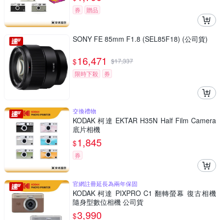
券
贈品
SONY FE 85mm F1.8 (SEL85F18) (公司貨)
16,471
$
$
17,337
限時下殺
券
交換禮物
KODAK 柯達 EKTAR H35N Half Film Camera
底片相機
1,845
$
券
官網註冊延長為兩年保固
KODAK 柯達 PIXPRO C1 翻轉螢幕 復古相機
隨身型數位相機 公司貨
3,990
$