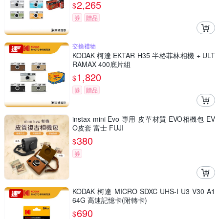
2,265
$
券
贈品
交換禮物
KODAK 柯達 EKTAR H35 半格菲林相機 + ULT
RAMAX 400底片組
1,820
$
券
贈品
instax mini Evo 專用 皮革材質 EVO相機包 EV
O皮套 富士 FUJI
380
$
券
KODAK 柯達 MICRO SDXC UHS-I U3 V30 A1
64G 高速記憶卡(附轉卡)
690
$