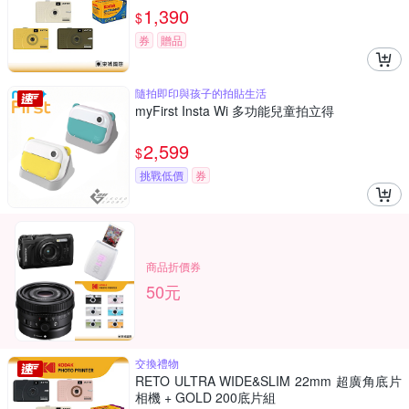
1,390
$
券
贈品
隨拍即印與孩子的拍貼生活
myFirst Insta Wi 多功能兒童拍立得
2,599
$
挑戰低價
券
商品折價券
50元
交換禮物
RETO ULTRA WIDE&SLIM 22mm 超廣角底片
相機 + GOLD 200底片組