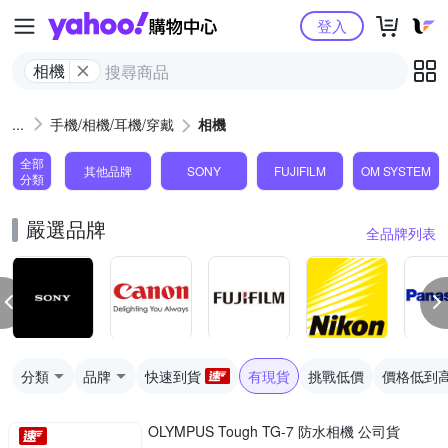
Yahoo購物中心
登入
相機
手機/相機/耳機/穿戴
相機
全部
其他品牌
SONY
FUJIFILM
OM SYSTEM
分類
嚴選品牌
全品牌列表
分類
品牌
快速到貨
有現貨
挑戰低價
價格低到
OLYMPUS Tough TG-7 防水相機 公司貨