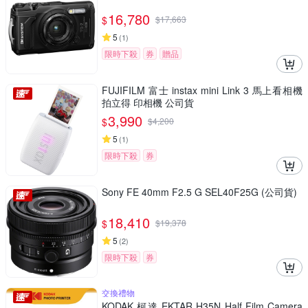
16,780
$
$
17,663
5
(
1
)
限時下殺
券
贈品
FUJIFILM 富士 instax mini Link 3 馬上看相機
拍立得 印相機 公司貨
3,990
$
$
4,200
5
(
1
)
限時下殺
券
Sony FE 40mm F2.5 G SEL40F25G (公司貨)
18,410
$
$
19,378
5
(
2
)
限時下殺
券
交換禮物
KODAK 柯達 EKTAR H35N Half Film Camera