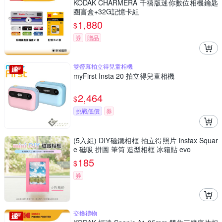
KODAK CHARMERA 千禧版迷你數位相機鑰匙
圈盲盒+32G記憶卡組
1,880
$
券
贈品
雙螢幕拍立得兒童相機
myFirst Insta 20 拍立得兒童相機
2,464
$
挑戰低價
券
(5入組) DIY磁鐵相框 拍立得照片 instax Squar
e 磁吸 拼圖 筆筒 造型相框 冰箱貼 evo
185
$
券
交換禮物