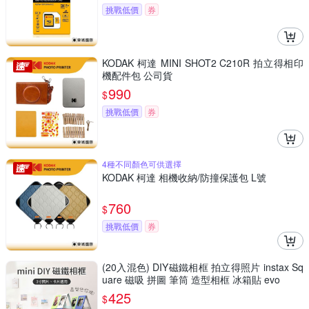
挑戰低價
券
KODAK 柯達 MINI SHOT2 C210R 拍立得相印
機配件包 公司貨
990
$
挑戰低價
券
4種不同顏色可供選擇
KODAK 柯達 相機收納/防撞保護包 L號
760
$
挑戰低價
券
(20入混色) DIY磁鐵相框 拍立得照片 instax Sq
uare 磁吸 拼圖 筆筒 造型相框 冰箱貼 evo
425
$