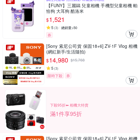
【FUNY】三麗鷗 兒童相機 手機型兒童相機 帕
恰狗 大耳狗 酷洛米
1,521
$
5
(
3
)
總銷量>50
券
[Sony 索尼公司貨 保固18+6] ZV-1F Vlog 相機
(網紅新手/生活隨拍)
14,980
$
$
15,768
5
(
3
)
限時下殺
券
下殺95折⬅︎ 相機大特賣
滿1件享95折
[Sony 索尼公司貨 保固18+6] ZV-1F Vlog 相機