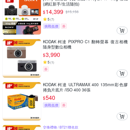
(網紅新手/生活隨拍)
14,399
$
$
15,156
5
(
7
)
挑戰低價
券
KODAK 柯達 PIXPRO C1 翻轉螢幕 復古相機
隨身型數位相機
3,990
$
5
(
1
)
券
KODAK 柯達 ULTRAMAX 400 135mm彩色膠
捲負片底片 /ISO 400 36張
540
$
挑戰低價
券
交換禮物 / BT21聯名款