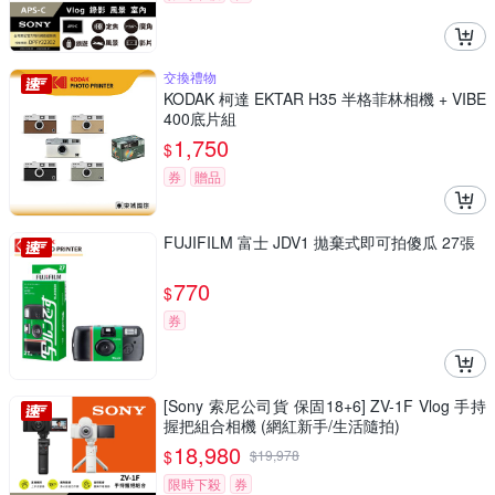
交換禮物
KODAK 柯達 EKTAR H35 半格菲林相機 + VIBE
400底片組
1,750
$
券
贈品
FUJIFILM 富士 JDV1 拋棄式即可拍傻瓜 27張
770
$
券
[Sony 索尼公司貨 保固18+6] ZV-1F Vlog 手持
握把組合相機 (網紅新手/生活隨拍)
18,980
$
$
19,978
限時下殺
券