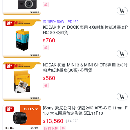
券
適用PD450W、PD460
KODAK 柯達 DOCK 專用 4X6吋相片紙連墨盒P
HC-80 公司貨
760
$
券
KODAK 柯達 MINI 3 & MINI SHOT3專用 3x3吋
相片紙連墨盒(30張) 公司貨
560
$
券
[Sony 索尼公司貨 保固2年] APS-C E 11mm F
1.8 大光圈廣角定焦鏡 SEL11F18
13,560
$
$
14,273
限時下殺
券