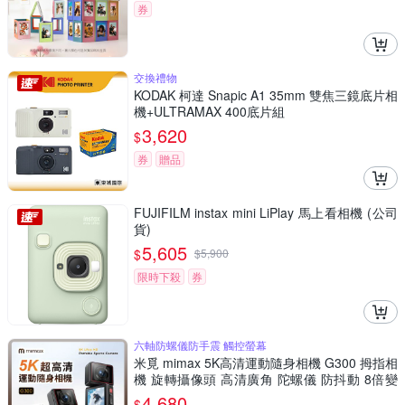
券
交換禮物
KODAK 柯達 Snapic A1 35mm 雙焦三鏡底片相
機+ULTRAMAX 400底片組
3,620
$
券
贈品
FUJIFILM instax mini LiPlay 馬上看相機 (公司
貨)
5,605
$
$
5,900
限時下殺
券
六軸防螺儀防手震 觸控螢幕
米覓 mimax 5K高清運動隨身相機 G300 拇指相
機 旋轉攝像頭 高清廣角 陀螺儀 防抖動 8倍變
焦 sport cam
4,680
$