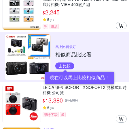
底片相機+VIBE 400底片組
2,245
$
5
(
1
)
券
贈品
馬上比買最好
相似商品比比看
去比較
現在可以馬上比較相似商品！
LEICA 徠卡 SOFORT 2 SOFORT2 雙模式即時
相機 公司貨
13,380
$
$
14,084
5
(
3
)
限時下殺
券