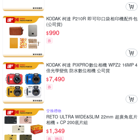
KODAK 柯達 P210R 即可印口袋相印機配件包
(公司貨)
990
$
券
KODAK 柯達 PIXPRO數位相機 WPZ2 16MP 4
倍光學變焦 防水數位相機 公司貨
7,490
$
券
交換禮物
RETO ULTRA WIDE&SLIM 22mm 超廣角底片
相機 + CP 200底片組
1,349
$
券
贈品