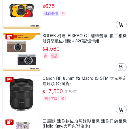
675
$
挑戰低價
券
KODAK 柯達 PIXPRO C1 翻轉螢幕 復古相機
隨身型數位相機 + 32G記憶卡組
4,580
$
券
贈品
Canon RF 85mm f/2 Macro IS STM 大光圈定
焦鏡頭 (公司貨)
17,500
$
$
18,421
限時下殺
券
三麗鷗 迷你數位拍照錄影相機 迷你口袋相機
(Hello Kitty/大耳狗/酷洛米)