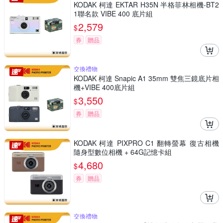
KODAK 柯達 EKTAR H35N 半格菲林相機-BT2
1聯名款 VIBE 400 底片組
2,579
$
券
贈品
交換禮物
KODAK 柯達 Snapic A1 35mm 雙焦三鏡底片相
機+VIBE 400底片組
3,550
$
券
贈品
KODAK 柯達 PIXPRO C1 翻轉螢幕 復古相機
隨身型數位相機 + 64G記憶卡組
4,680
$
券
贈品
交換禮物