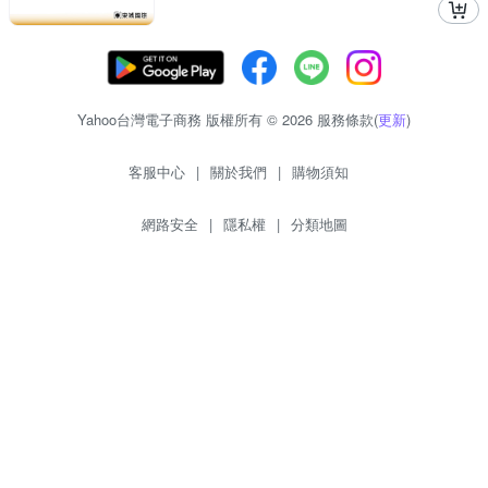
Yahoo台灣電子商務 版權所有 © 2026 服務條款(
更新
)
客服中心
|
關於我們
|
購物須知
網路安全
|
隱私權
|
分類地圖