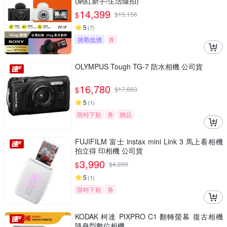
(網紅新手/生活隨拍)
14,399
$
$
15,156
5
(
7
)
挑戰低價
券
OLYMPUS Tough TG-7 防水相機 公司貨
16,780
$
$
17,663
5
(
1
)
限時下殺
券
贈品
FUJIFILM 富士 instax mini Link 3 馬上看相機
拍立得 印相機 公司貨
3,990
$
$
4,200
5
(
1
)
限時下殺
券
KODAK 柯達 PIXPRO C1 翻轉螢幕 復古相機
隨身型數位相機