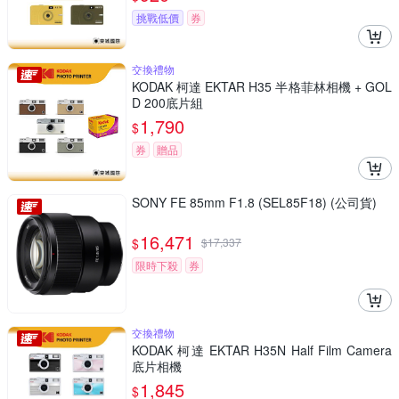
挑戰低價
券
交換禮物
KODAK 柯達 EKTAR H35 半格菲林相機 + GOL
D 200底片組
1,790
$
券
贈品
SONY FE 85mm F1.8 (SEL85F18) (公司貨)
16,471
$
$
17,337
限時下殺
券
交換禮物
KODAK 柯達 EKTAR H35N Half Film Camera
底片相機
1,845
$