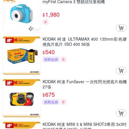
myFirst Camera 3 雙鏡頭兒童相機
1,980
$
券
KODAK 柯達 ULTRAMAX 400 135mm彩色膠
捲負片底片 /ISO 400 36張
540
$
挑戰低價
券
KODAK 柯達 FunSaver 一次性閃光燈底片相機
27張
675
$
挑戰低價
券
KODAK 柯達 MINI 3 & MINI SHOT3專用 3x3吋