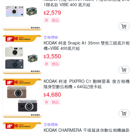
1聯名款 VIBE 400 底片組
2,579
$
券
贈品
交換禮物
KODAK 柯達 Snapic A1 35mm 雙焦三鏡底片相
機+VIBE 400底片組
3,550
$
券
贈品
KODAK 柯達 PIXPRO C1 翻轉螢幕 復古相機
隨身型數位相機 + 64G記憶卡組
4,680
$
券
贈品
交換禮物
KODAK CHARMERA 千禧版迷你數位相機鑰匙