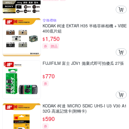
交換禮物
KODAK 柯達 EKTAR H35 半格菲林相機 + VIBE
400底片組
1,750
$
券
贈品
FUJIFILM 富士 JDV1 拋棄式即可拍傻瓜 27張
770
$
券
KODAK 柯達 MICRO SDXC UHS-I U3 V30 A1
32G 高速記憶卡(附轉卡)
590
$
券