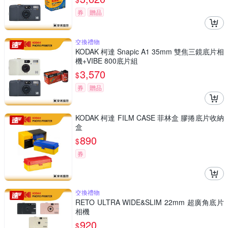
券
贈品
交換禮物
KODAK 柯達 Snapic A1 35mm 雙焦三鏡底片相
機+VIBE 800底片組
3,570
$
券
贈品
KODAK 柯達 FILM CASE 菲林盒 膠捲底片收納
盒
890
$
券
交換禮物
RETO ULTRA WIDE&SLIM 22mm 超廣角底片
相機
920
$