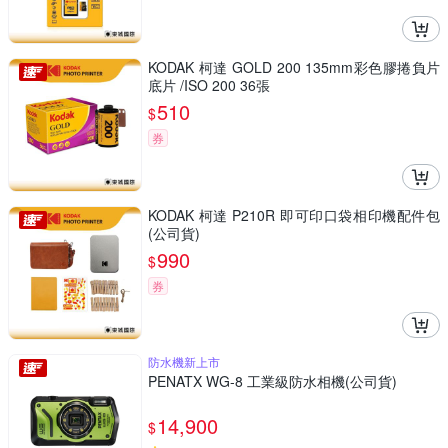
KODAK 柯達 GOLD 200 135mm彩色膠捲負片
底片 /ISO 200 36張
510
$
券
KODAK 柯達 P210R 即可印口袋相印機配件包
(公司貨)
990
$
券
防水機新上市
PENATX WG-8 工業級防水相機(公司貨)
14,900
$