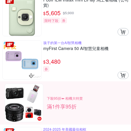
貨)
5,605
$
$
5,900
限時下殺
券
孩子的第一台AI智慧相機
myFirst Camera 50 AI智慧兒童相機
3,480
$
券
下殺95折⬅︎ 相機大特賣
滿1件享95折
2024-2025 年美國最佳相框