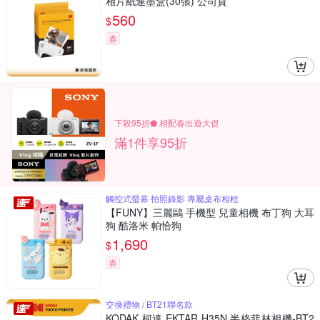
相片紙連墨盒(30張) 公司貨
560
$
券
下殺95折⬟ 相配春出遊大促
滿1件享95折
觸控式螢幕 拍照錄影 專屬桌布相框
【FUNY】三麗鷗 手機型 兒童相機 布丁狗 大耳
狗 酷洛米 帕恰狗
1,690
$
券
交換禮物 / BT21聯名款
KODAK 柯達 EKTAR H35N 半格菲林相機-BT2