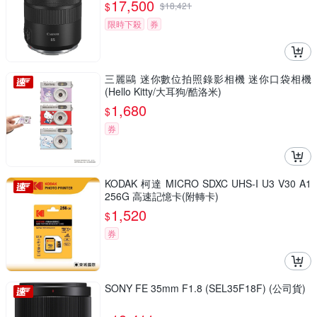
17,500
$
$
18,421
限時下殺
券
三麗鷗 迷你數位拍照錄影相機 迷你口袋相機
(Hello Kitty/大耳狗/酷洛米)
1,680
$
券
KODAK 柯達 MICRO SDXC UHS-I U3 V30 A1
256G 高速記憶卡(附轉卡)
1,520
$
券
SONY FE 35mm F1.8 (SEL35F18F) (公司貨)