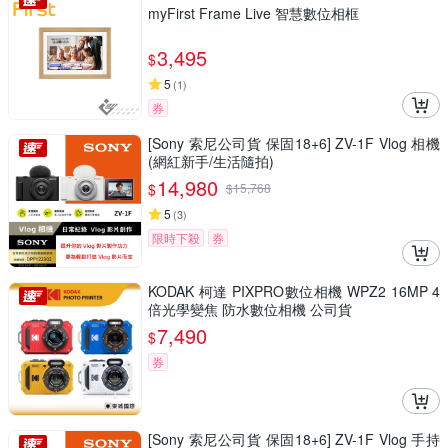
myFirst Frame Live 智慧數位相框
3,495
$
5
(
1
)
券
[Sony 索尼公司貨 保固18+6] ZV-1F Vlog 相機
(網紅新手/生活隨拍)
14,980
$
$
15,768
5
(
3
)
限時下殺
券
KODAK 柯達 PIXPRO數位相機 WPZ2 16MP 4
倍光學變焦 防水數位相機 公司貨
7,490
$
券
[Sony 索尼公司貨 保固18+6] ZV-1F Vlog 手持