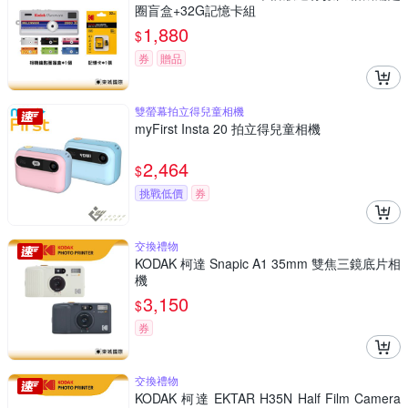
圈盲盒+32G記憶卡組
1,880
$
券
贈品
雙螢幕拍立得兒童相機
myFirst Insta 20 拍立得兒童相機
2,464
$
挑戰低價
券
交換禮物
KODAK 柯達 Snapic A1 35mm 雙焦三鏡底片相
機
3,150
$
券
交換禮物
KODAK 柯達 EKTAR H35N Half Film Camera