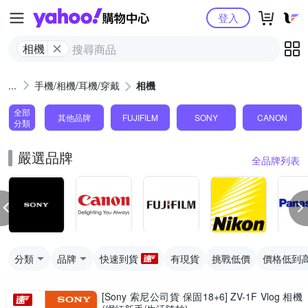
Yahoo購物中心
登入
相機
手機/相機/耳機/穿戴
相機
全部
其他品牌
FUJIFILM
SONY
CANON
分類
嚴選品牌
全品牌列表
分類
品牌
快速到貨
有現貨
挑戰低價
價格低到
[Sony 索尼公司貨 保固18+6] ZV-1F Vlog 相機