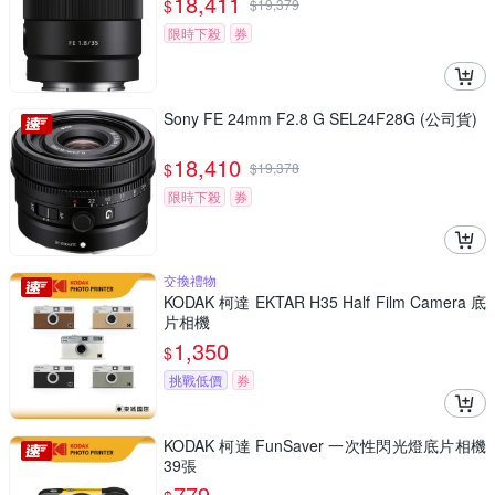
18,411
$
$
19,379
限時下殺
券
Sony FE 24mm F2.8 G SEL24F28G (公司貨)
18,410
$
$
19,378
限時下殺
券
交換禮物
KODAK 柯達 EKTAR H35 Half Film Camera 底
片相機
1,350
$
挑戰低價
券
KODAK 柯達 FunSaver 一次性閃光燈底片相機
39張
779