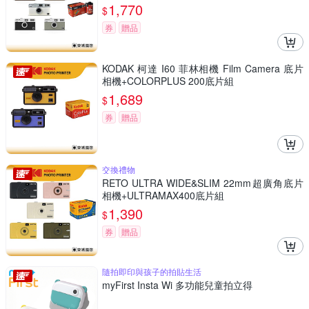
1,770
$
券
贈品
KODAK 柯達 I60 菲林相機 Film Camera 底片
相機+COLORPLUS 200底片組
1,689
$
券
贈品
交換禮物
RETO ULTRA WIDE&SLIM 22mm超廣角底片
相機+ULTRAMAX400底片組
1,390
$
券
贈品
隨拍即印與孩子的拍貼生活
myFirst Insta Wi 多功能兒童拍立得