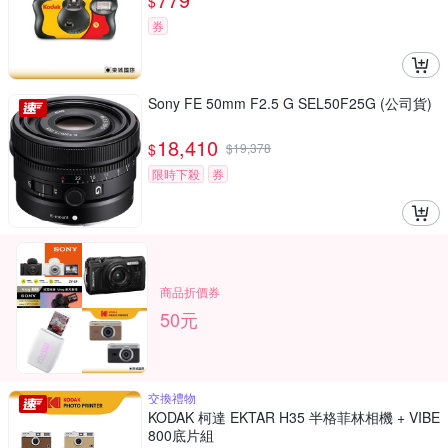
$
券
Sony FE 50mm F2.5 G SEL50F25G (公司貨)
18,410
$
$
19,378
限時下殺
券
商品折價券
50元
交換禮物
KODAK 柯達 EKTAR H35 半格菲林相機 + VIBE
800底片組