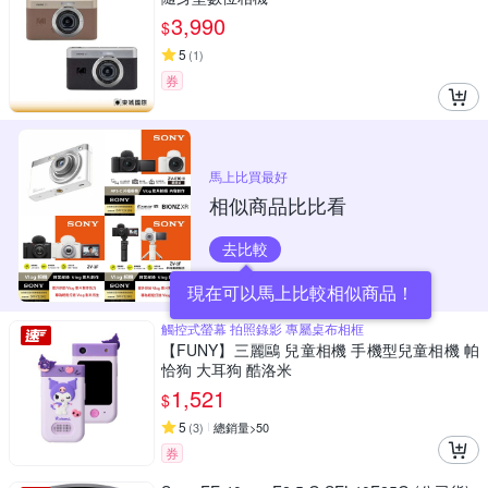
3,990
$
5
(
1
)
券
馬上比買最好
相似商品比比看
去比較
現在可以馬上比較相似商品！
觸控式螢幕 拍照錄影 專屬桌布相框
【FUNY】三麗鷗 兒童相機 手機型兒童相機 帕
恰狗 大耳狗 酷洛米
1,521
$
5
(
3
)
總銷量>50
券