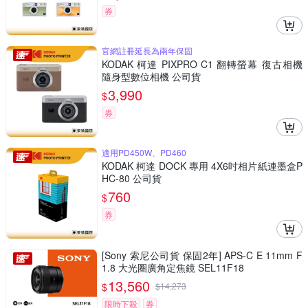
券
官網註冊延長為兩年保固
KODAK 柯達 PIXPRO C1 翻轉螢幕 復古相機
隨身型數位相機 公司貨
3,990
$
券
適用PD450W、PD460
KODAK 柯達 DOCK 專用 4X6吋相片紙連墨盒P
HC-80 公司貨
760
$
券
[Sony 索尼公司貨 保固2年] APS-C E 11mm F
1.8 大光圈廣角定焦鏡 SEL11F18
13,560
$
$
14,273
限時下殺
券