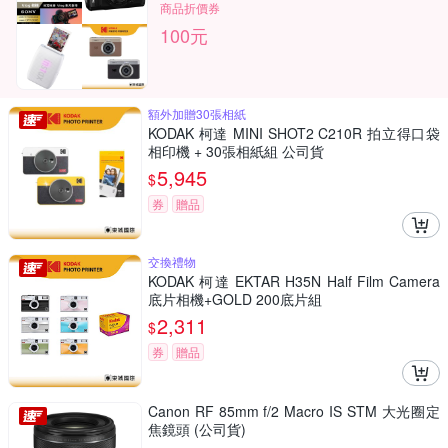
商品折價券
100元
額外加贈30張相紙
KODAK 柯達 MINI SHOT2 C210R 拍立得口袋
相印機 + 30張相紙組 公司貨
5,945
$
券
贈品
交換禮物
KODAK 柯達 EKTAR H35N Half Film Camera
底片相機+GOLD 200底片組
2,311
$
券
贈品
Canon RF 85mm f/2 Macro IS STM 大光圈定
焦鏡頭 (公司貨)