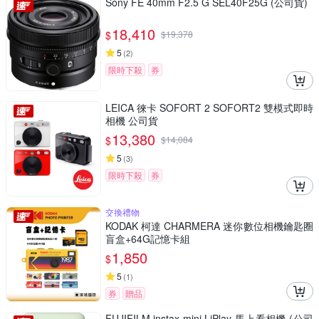
Sony FE 40mm F2.5 G SEL40F25G (公司貨)
18,410
$
$
19,378
5
(
2
)
限時下殺
券
LEICA 徠卡 SOFORT 2 SOFORT2 雙模式即時
相機 公司貨
13,380
$
$
14,084
5
(
3
)
限時下殺
券
交換禮物
KODAK 柯達 CHARMERA 迷你數位相機鑰匙圈
盲盒+64G記憶卡組
1,850
$
5
(
1
)
券
贈品
FUJIFILM instax mini LiPlay 馬上看相機 (公司