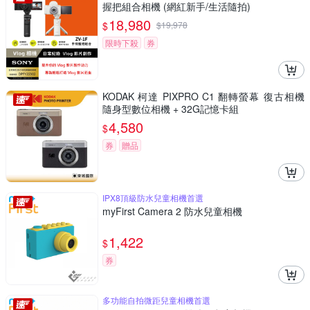
握把組合相機 (網紅新手/生活隨拍)
18,980
$
$
19,978
限時下殺
券
KODAK 柯達 PIXPRO C1 翻轉螢幕 復古相機
隨身型數位相機 + 32G記憶卡組
4,580
$
券
贈品
IPX8頂級防水兒童相機首選
myFirst Camera 2 防水兒童相機
1,422
$
券
多功能自拍微距兒童相機首選