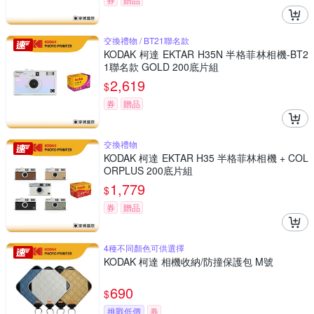
交換禮物 / BT21聯名款
KODAK 柯達 EKTAR H35N 半格菲林相機-BT2
1聯名款 GOLD 200底片組
2,619
$
券
贈品
交換禮物
KODAK 柯達 EKTAR H35 半格菲林相機 + COL
ORPLUS 200底片組
1,779
$
券
贈品
4種不同顏色可供選擇
KODAK 柯達 相機收納/防撞保護包 M號
690
$
挑戰低價
券