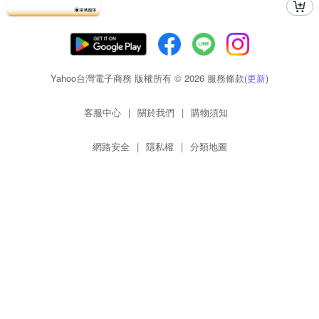
Yahoo台灣電子商務 版權所有 © 2026 服務條款(
更新
)
客服中心
|
關於我們
|
購物須知
網路安全
|
隱私權
|
分類地圖