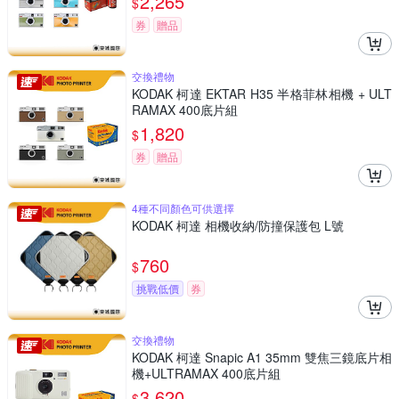
2,265
$
券
贈品
交換禮物
KODAK 柯達 EKTAR H35 半格菲林相機 + ULT
RAMAX 400底片組
1,820
$
券
贈品
4種不同顏色可供選擇
KODAK 柯達 相機收納/防撞保護包 L號
760
$
挑戰低價
券
交換禮物
KODAK 柯達 Snapic A1 35mm 雙焦三鏡底片相
機+ULTRAMAX 400底片組
3,620
$