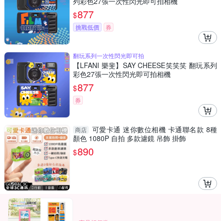
列彩色27張一次性閃光即可拍相機
877
$
挑戰低價
券
翻玩系列一次性閃光即可拍
【LFANI 樂斐】SAY CHEESE笑笑笑 翻玩系列
彩色27張一次性閃光即可拍相機
877
$
券
可愛卡通 迷你數位相機 卡通聯名款 8種
商店
顏色 1080P 自拍 多款濾鏡 吊飾 掛飾
890
$