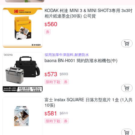
KODAK 柯達 MINI 3 & MINI SHOT3專用 3x3吋
相片紙連墨盒(30張) 公司貨
560
$
券
採用加厚牛津面料,耐磨防水
baona BN-H001 簡約防潑水相機包(中)
573
$
$
603
限時下殺
券
富士 instax SQUARE 日落方型底片 1盒 (1入共
10張)
581
$
$
611
限時下殺
券