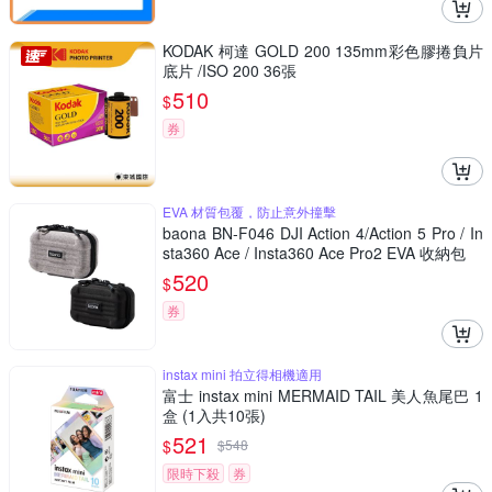
KODAK 柯達 GOLD 200 135mm彩色膠捲負片
底片 /ISO 200 36張
510
$
券
EVA 材質包覆，防止意外撞擊
baona BN-F046 DJI Action 4/Action 5 Pro / In
sta360 Ace / Insta360 Ace Pro2 EVA 收納包
520
$
券
instax mini 拍立得相機適用
富士 instax mini MERMAID TAIL 美人魚尾巴 1
盒 (1入共10張)
521
$
$
548
限時下殺
券