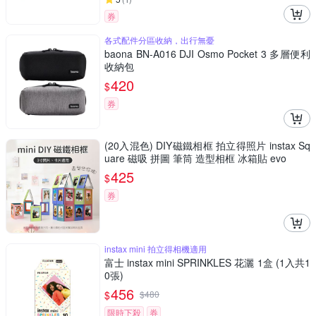
券
各式配件分區收納，出行無憂
baona BN-A016 DJI Osmo Pocket 3 多層便利
收納包
420
$
券
(20入混色) DIY磁鐵相框 拍立得照片 instax Sq
uare 磁吸 拼圖 筆筒 造型相框 冰箱貼 evo
425
$
券
instax mini 拍立得相機適用
富士 instax mini SPRINKLES 花灑 1盒 (1入共1
0張)
456
$
$
480
限時下殺
券