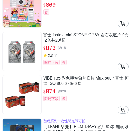
869
$
券
富士 instax mini STONE GRAY 岩石灰底片 2盒
(2入共20張)
873
$
$
918
3.3
(
1
)
限時下殺
券
VIBE 135 彩色膠卷負片底片 Max 800 / 富士 柯
達 ISO 800 27張 2盒
874
$
$
920
限時下殺
券
翻玩系列一次性閃光即可拍
【LFANI 樂斐】FILM DIARY底片星球 翻玩系