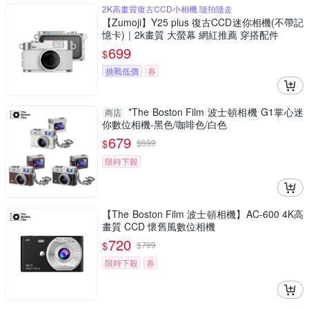
2K高畫質復古CCD小相機 隨拍隨走
【Zumoji】Y25 plus 復古CCD迷你相機(不帶記
憶卡)｜2k畫質 大螢幕 網紅推薦 穿搭配件
699
$
挑戰低價
券
*The Boston Film 波士頓相機 G1掌心迷
商店
你數位相機-黑色/咖啡色/白色
679
$
$
699
限時下殺
【The Boston Film 波士頓相機】AC-600 4K高
畫質 CCD 懷舊風數位相機
720
$
$
799
限時下殺
券