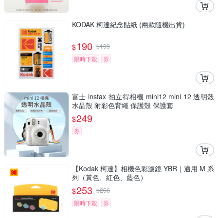
KODAK 柯達紀念貼紙 (兩款隨機出貨)
190
$
$
199
限時下殺
券
富士 instax 拍立得相機 mini12 mini 12 透明殼
水晶殼 附彩色背繩 保護殼 保護套
249
$
券
【Kodak 柯達】相機色彩濾鏡 YBR｜適用 M 系
列（黃色、紅色、藍色）
253
$
$
266
限時下殺
券