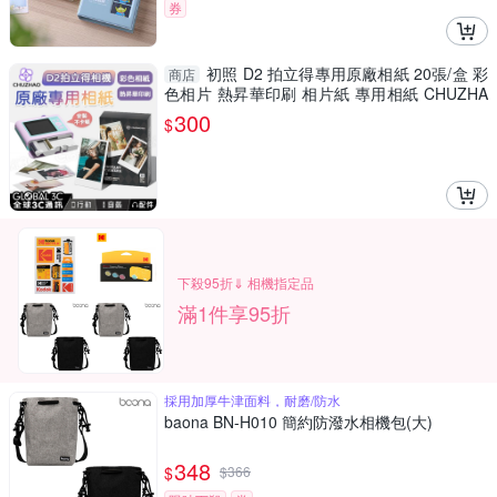
券
初照 D2 拍立得專用原廠相紙 20張/盒 彩
商店
色相片 熱昇華印刷 相片紙 專用相紙 CHUZHA
O
300
$
下殺95折⇓ 相機指定品
滿1件享95折
採用加厚牛津面料，耐磨/防水
baona BN-H010 簡約防潑水相機包(大)
348
$
$
366