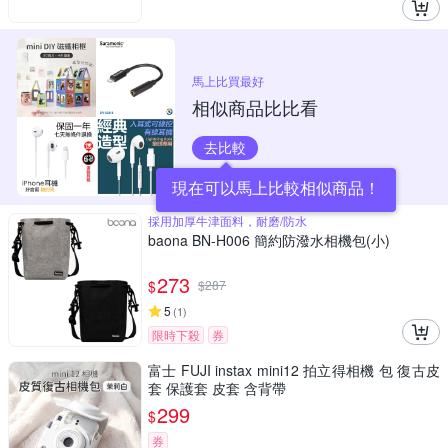
馬上比買最好
相似商品比比看
去比較
現在可以馬上比較相似商品！
採用加厚牛津面料，耐磨/防水
baona BN-H006 簡約防潑水相機包(小)
273
$
$
287
5
(
1
)
限時下殺
券
富士 FUJI instax mini12 拍立得相機 包 復古皮
套 保護套 皮套 含背帶
299
$
券