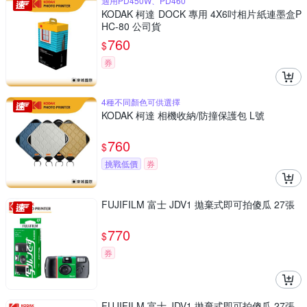
適用PD450W、PD460
KODAK 柯達 DOCK 專用 4X6吋相片紙連墨盒P
HC-80 公司貨
760
$
券
4種不同顏色可供選擇
KODAK 柯達 相機收納/防撞保護包 L號
760
$
挑戰低價
券
FUJIFILM 富士 JDV1 拋棄式即可拍傻瓜 27張
770
$
券
FUJIFILM 富士 JDV1 拋棄式即可拍傻瓜 27張