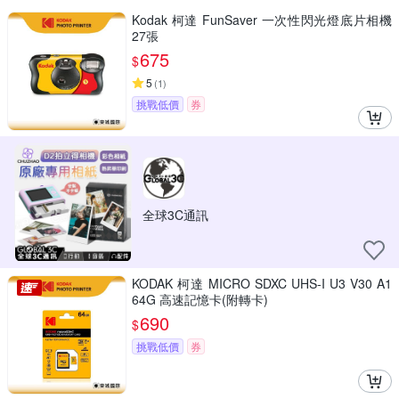
Kodak 柯達 FunSaver 一次性閃光燈底片相機
27張
675
$
5
(
1
)
挑戰低價
券
全球3C通訊
KODAK 柯達 MICRO SDXC UHS-I U3 V30 A1
64G 高速記憶卡(附轉卡)
690
$
挑戰低價
券