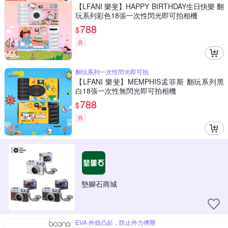
【LFANI 樂斐】HAPPY BIRTHDAY生日快樂 翻
玩系列彩色18張一次性閃光即可拍相機
788
$
券
翻玩系列一次性閃光即可拍
【LFANI 樂斐】MEMPHIS孟菲斯 翻玩系列黑
白18張一次性無閃光即可拍相機
788
$
券
墊腳石商城
EVA 外殼凸起，防止外力擠壓