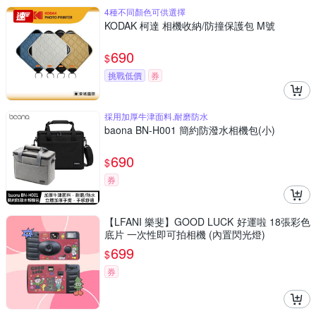
4種不同顏色可供選擇
KODAK 柯達 相機收納/防撞保護包 M號
690
$
挑戰低價
券
採用加厚牛津面料,耐磨防水
baona BN-H001 簡約防潑水相機包(小)
690
$
券
【LFANI 樂斐】GOOD LUCK 好運啦 18張彩色
底片 一次性即可拍相機 (內置閃光燈)
699
$
券