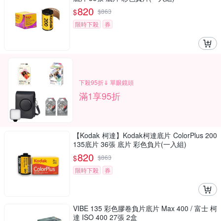
820
$
$
863
限時下殺
券
下殺95折⇓ 單眼鏡頭
滿1享95折
【Kodak 柯達】Kodak柯達底片 ColorPlus 200
135底片 36張 底片 彩色負片(一入組)
820
$
$
863
限時下殺
券
VIBE 135 彩色膠卷負片底片 Max 400 / 富士 柯
達 ISO 400 27張 2盒