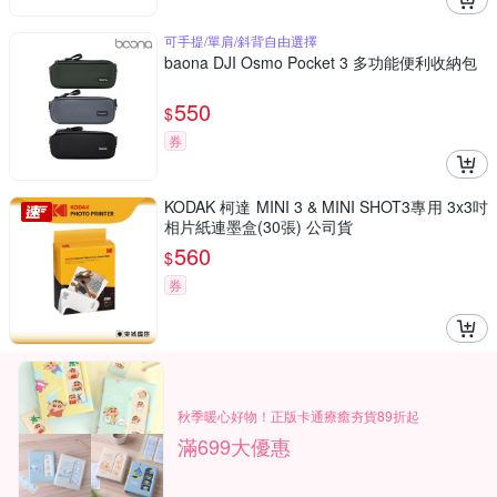
可手提/單肩/斜背自由選擇
baona DJI Osmo Pocket 3 多功能便利收納包
550
$
券
KODAK 柯達 MINI 3 & MINI SHOT3專用 3x3吋
相片紙連墨盒(30張) 公司貨
560
$
券
秋季暖心好物！正版卡通療癒夯貨89折起
滿699大優惠