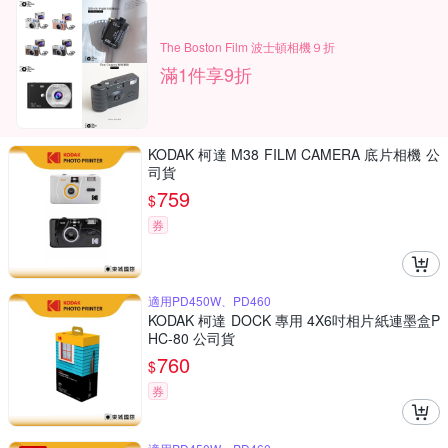
The Boston Film 波士頓相機９折
滿1件享9折
KODAK 柯達 M38 FILM CAMERA 底片相機 公
司貨
759
$
券
適用PD450W、PD460
KODAK 柯達 DOCK 專用 4X6吋相片紙連墨盒P
HC-80 公司貨
760
$
券