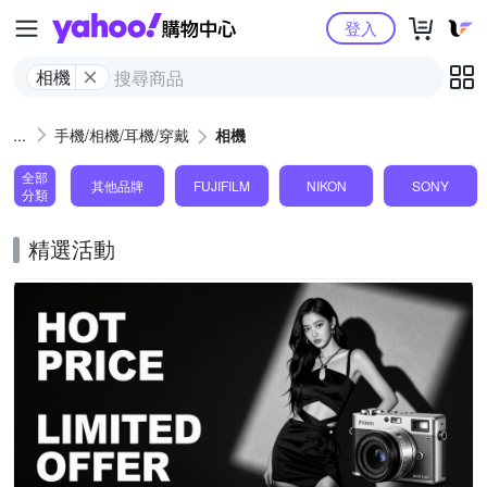
Yahoo購物中心
登入
相機
手機/相機/耳機/穿戴
相機
全部
其他品牌
FUJIFILM
NIKON
SONY
分類
精選活動