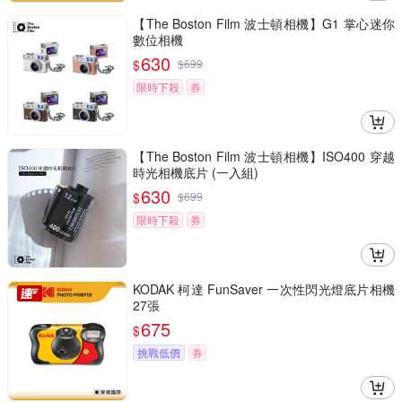
【The Boston Film 波士頓相機】G1 掌心迷你
數位相機
630
$
$
699
限時下殺
券
【The Boston Film 波士頓相機】ISO400 穿越
時光相機底片 (一入組)
630
$
$
699
限時下殺
券
KODAK 柯達 FunSaver 一次性閃光燈底片相機
27張
675
$
挑戰低價
券