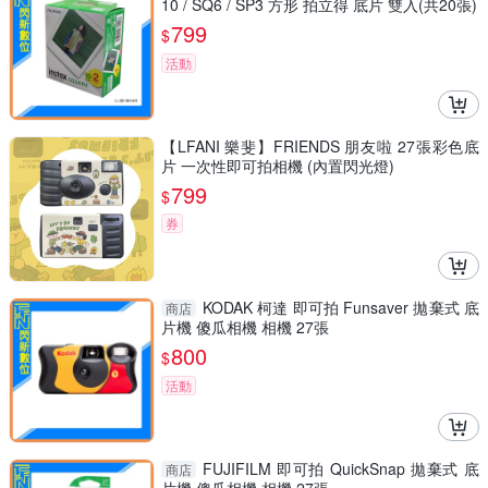
10 / SQ6 / SP3 方形 拍立得 底片 雙入(共20張)
799
$
活動
【LFANI 樂斐】FRIENDS 朋友啦 27張彩色底
片 一次性即可拍相機 (內置閃光燈)
799
$
券
KODAK 柯達 即可拍 Funsaver 拋棄式 底
商店
片機 傻瓜相機 相機 27張
800
$
活動
FUJIFILM 即可拍 QuickSnap 拋棄式 底
商店