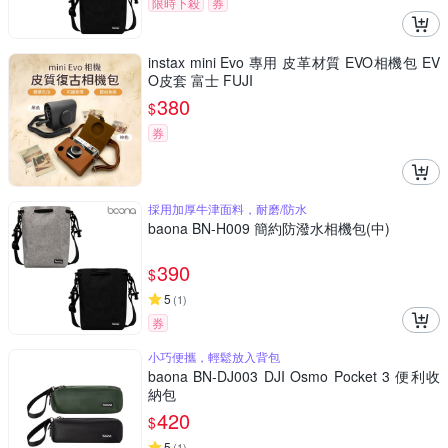
限時下殺
券
instax mini Evo 專用 皮革材質 EVO相機包 EV
O皮套 富士 FUJI
380
$
券
採用加厚牛津面料，耐磨/防水
baona BN-H009 簡約防潑水相機包(中)
390
$
5
(
1
)
券
小巧便攜，輕鬆放入背包
baona BN-DJ003 DJI Osmo Pocket 3 便利收
納包
420
$
5
(
1
)