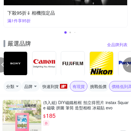
下殺95折⇓ 相機指定品
滿1件享95折
嚴選品牌
全品牌列表
分類
品牌
快速到貨
有現貨
挑戰低價
價格低到
(5入組) DIY磁鐵相框 拍立得照片 instax Squar
e 磁吸 拼圖 筆筒 造型相框 冰箱貼 evo
185
$
券