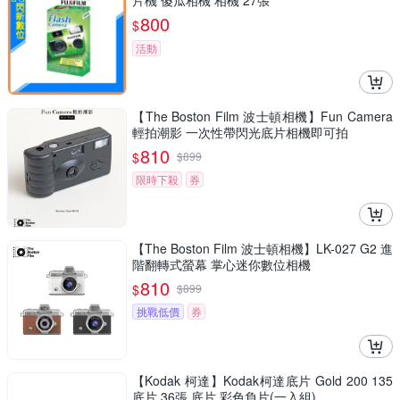
片機 傻瓜相機 相機 27張
800
$
活動
【The Boston Film 波士頓相機】Fun Camera
輕拍潮影 一次性帶閃光底片相機即可拍
810
$
$
899
限時下殺
券
【The Boston Film 波士頓相機】LK-027 G2 進
階翻轉式螢幕 掌心迷你數位相機
810
$
$
899
挑戰低價
券
【Kodak 柯達】Kodak柯達底片 Gold 200 135
底片 36張 底片 彩色負片(一入組)