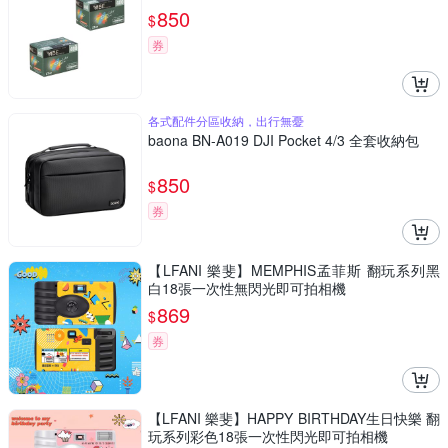
850
$
券
各式配件分區收納，出行無憂
baona BN-A019 DJI Pocket 4/3 全套收納包
850
$
券
【LFANI 樂斐】MEMPHIS孟菲斯 翻玩系列黑
白18張一次性無閃光即可拍相機
869
$
券
【LFANI 樂斐】HAPPY BIRTHDAY生日快樂 翻
玩系列彩色18張一次性閃光即可拍相機