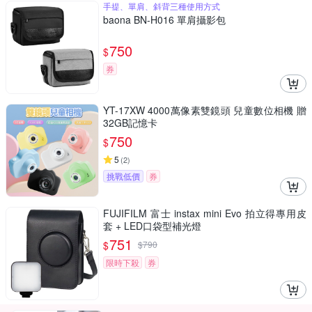
手提、單肩、斜背三種使用方式
baona BN-H016 單肩攝影包
750
$
券
YT-17XW 4000萬像素雙鏡頭 兒童數位相機 贈
32GB記憶卡
750
$
5
(
2
)
挑戰低價
券
FUJIFILM 富士 instax mini Evo 拍立得專用皮
套 + LED口袋型補光燈
751
$
$
790
限時下殺
券