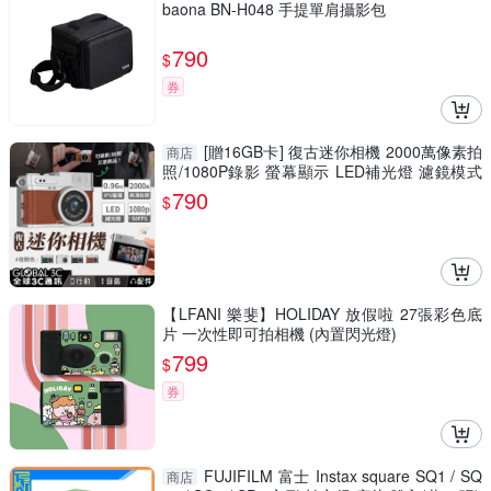
baona BN-H048 手提單肩攝影包
790
$
券
[贈16GB卡] 復古迷你相機 2000萬像素拍
商店
照/1080P錄影 螢幕顯示 LED補光燈 濾鏡模式
吊飾
790
$
【LFANI 樂斐】HOLIDAY 放假啦 27張彩色底
片 一次性即可拍相機 (內置閃光燈)
799
$
券
FUJIFILM 富士 Instax square SQ1 / SQ
商店