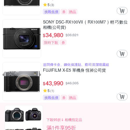
5
(
3
)
挑戰低價
券
贈品
SONY DSC-RX100VII ( RX100M7 ) 輕巧數位
相機(公司貨)
34,980
$
$
36,821
限時下殺
券
送閃傳卡盒、鋼化保護貼、蔡司清潔噴霧組
FUJIFILM X-E5 單機身 恆昶公司貨
43,990
$
$
46,305
5
(
1
)
挑戰低價
券
贈品
下殺95折⇓ 相機指定品
滿1件享95折