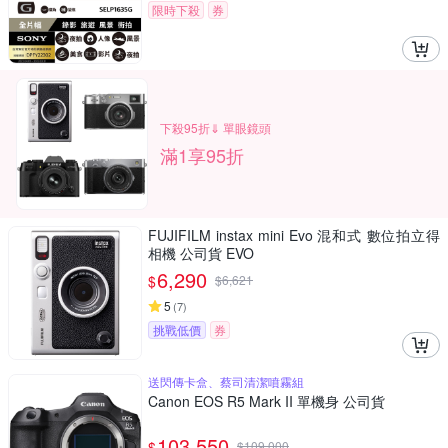
限時下殺
券
下殺95折⇓ 單眼鏡頭
滿1享95折
FUJIFILM instax mini Evo 混和式 數位拍立得
相機 公司貨 EVO
6,290
$
$
6,621
5
(
7
)
挑戰低價
券
送閃傳卡盒、蔡司清潔噴霧組
Canon EOS R5 Mark II 單機身 公司貨
103,550
$
$
109,000