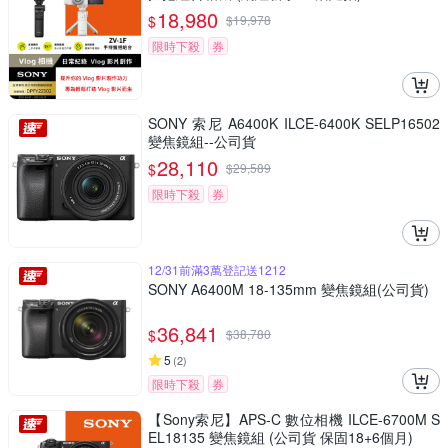
18,980
$
$
19,978
限時下殺
券
SONY 索尼 A6400K ILCE-6400K SELP16502
變焦鏡組--公司貨
28,110
$
$
29,589
限時下殺
券
12/31前滿3萬登記送1212
SONY A6400M 18-135mm 變焦鏡組(公司貨)
36,841
$
$
38,780
5
(
2
)
限時下殺
券
【Sony索尼】APS-C 數位相機 ILCE-6700M S
EL18135 變焦鏡組 (公司貨 保固18+6個月)