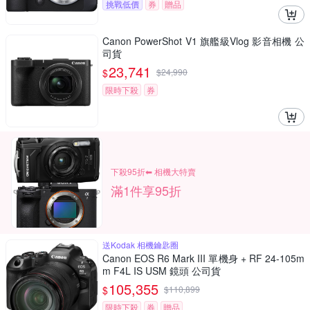
挑戰低價
券
贈品
Canon PowerShot V1 旗艦級Vlog 影音相機 公
司貨
23,741
$
$
24,990
限時下殺
券
下殺95折⬅︎ 相機大特賣
滿1件享95折
送Kodak 相機鑰匙圈
Canon EOS R6 Mark III 單機身 + RF 24-105m
m F4L IS USM 鏡頭 公司貨
105,355
$
$
110,899
限時下殺
券
贈品