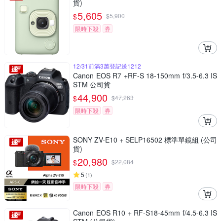
貨)
5,605
$
$
5,900
限時下殺
券
12/31前滿3萬登記送1212
Canon EOS R7 +RF-S 18-150mm f/3.5-6.3 IS
STM 公司貨
44,900
$
$
47,263
限時下殺
券
SONY ZV-E10 + SELP16502 標準單鏡組 (公司
貨)
20,980
$
$
22,084
5
(
1
)
限時下殺
券
Canon EOS R10 + RF-S18-45mm f/4.5-6.3 IS