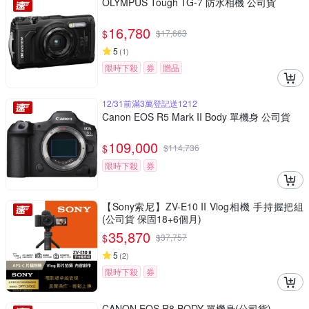
OLYMPUS Tough TG-7 防水相機 公司貨
16,780
$
$
17,663
5
(
1
)
限時下殺
券
贈品
12/31前滿3萬登記送1212
Canon EOS R5 Mark II Body 單機身 公司貨
109,000
$
$
114,736
限時下殺
券
【Sony索尼】ZV-E10 II Vlog相機 手持握把組
(公司貨 保固18+6個月)
35,870
$
$
37,757
5
(
2
)
限時下殺
券
CANON EOS R8 BODY 單機身(公司貨)