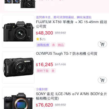
送閃傳卡盒、蔡司清潔噴霧組、鋼化保護貼
FUJIFILM X-T50 單機身 + XC 15-45mm 鏡頭
公司貨
48,300
$
$
50,842
5
(
1
)
挑戰低價
券
贈品
OLYMPUS Tough TG-7 防水相機 公司貨
16,245
$
$
17,100
限時下殺
券
少量到貨
SONY 索尼 ILCE-7M5 α7V A7M5 BODY全片
幅相機(公司貨)
76,620
$
$
80,652