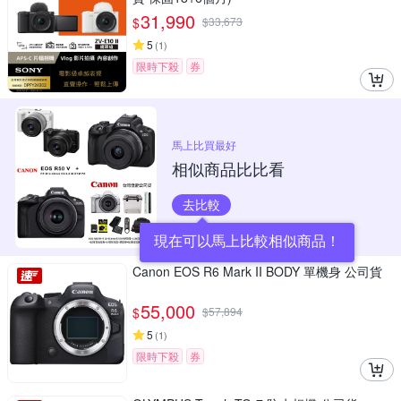
31,990
$
$
33,673
5
(
1
)
限時下殺
券
馬上比買最好
相似商品比比看
去比較
現在可以馬上比較相似商品！
Canon EOS R6 Mark II BODY 單機身 公司貨
55,000
$
$
57,894
5
(
1
)
限時下殺
券