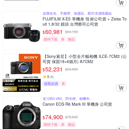
送聯名包、手腕帶、保護貼、蔡司清潔噴霧組
FUJIFILM X-E5 單機身 恆昶公司貨 + Zeiss To
uit 1.8/32 鏡頭 台灣蔡司公司貨
60,981
$
$
64,190
限時下殺
券
贈品
【Sony索尼】小型全片幅相機 ILCE-7CM2 (公
司貨 保固18+6個月) A7CM2
52,231
$
$
54,980
5
(
5
)
挑戰低價
券
送128G V60、閃光燈、相機包
Canon EOS R6 Mark III 單機身 公司貨
74,900
$
$
78,842
限時下殺
券
贈品