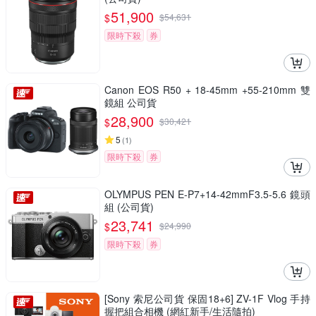
51,900
$
$
54,631
限時下殺
券
Canon EOS R50 + 18-45mm +55-210mm 雙
鏡組 公司貨
28,900
$
$
30,421
5
(
1
)
限時下殺
券
OLYMPUS PEN E-P7+14-42mmF3.5-5.6 鏡頭
組 (公司貨)
23,741
$
$
24,990
限時下殺
券
[Sony 索尼公司貨 保固18+6] ZV-1F Vlog 手持
握把組合相機 (網紅新手/生活隨拍)