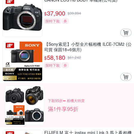
37,900
$
$
39,894
限時下殺
券
【Sony索尼】小型全片幅相機 ILCE-7CM2 (公
司貨 保固18+6個月)
58,180
$
$
61,242
限時下殺
券
下殺95折⬅︎ 相機大特賣
滿1件享95折
FUJIFILM 富士 instax mini Link 3 馬上看相機