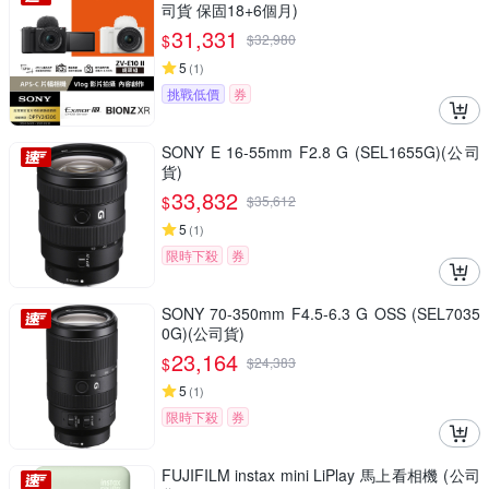
司貨 保固18+6個月)
31,331
$
$
32,980
5
(
1
)
挑戰低價
券
SONY E 16-55mm F2.8 G (SEL1655G)(公司
貨)
33,832
$
$
35,612
5
(
1
)
限時下殺
券
SONY 70-350mm F4.5-6.3 G OSS (SEL7035
0G)(公司貨)
23,164
$
$
24,383
5
(
1
)
限時下殺
券
FUJIFILM instax mini LiPlay 馬上看相機 (公司