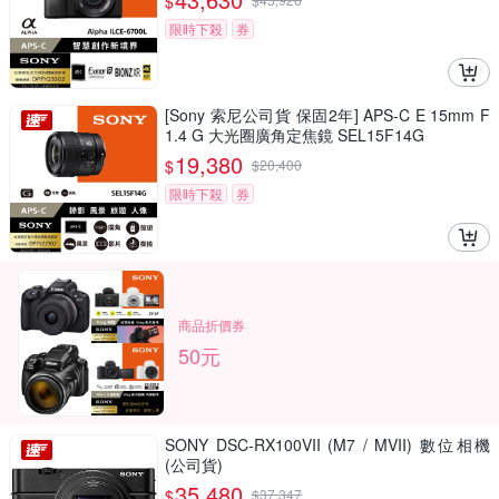
$
限時下殺
券
[Sony 索尼公司貨 保固2年] APS-C E 15mm F
1.4 G 大光圈廣角定焦鏡 SEL15F14G
19,380
$
$
20,400
限時下殺
券
商品折價券
50元
SONY DSC-RX100VII (M7 / MVII) 數位相機
(公司貨)
35,480
$
$
37,347