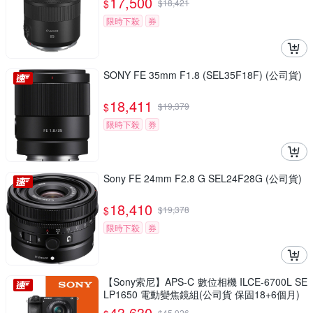
17,500
$
$
18,421
限時下殺
券
SONY FE 35mm F1.8 (SEL35F18F) (公司貨)
18,411
$
$
19,379
限時下殺
券
Sony FE 24mm F2.8 G SEL24F28G (公司貨)
18,410
$
$
19,378
限時下殺
券
【Sony索尼】APS-C 數位相機 ILCE-6700L SE
LP1650 電動變焦鏡組(公司貨 保固18+6個月)
43,630
$
45,926