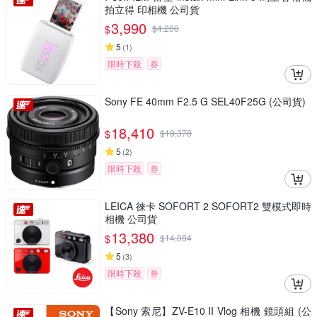
拍立得 印相機 公司貨
3,990
$
$
4,200
5
(
1
)
限時下殺
券
Sony FE 40mm F2.5 G SEL40F25G (公司貨)
18,410
$
$
19,378
5
(
2
)
限時下殺
券
LEICA 徠卡 SOFORT 2 SOFORT2 雙模式即時
相機 公司貨
13,380
$
$
14,084
5
(
3
)
限時下殺
券
【Sony 索尼】ZV-E10 II Vlog 相機 鏡頭組 (公