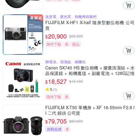
送原電、遮光罩、熱靴拇指握把
FUJIFILM X-HF1 X-half 隨身型數位相機 公司
貨
20,900
$
$
22,000
限時下殺
券
贈品
贈電池、清潔組、相機包
Canon SX740 HS 數位相機 + 膠囊清潔組 + 水
晶保護鏡 + 相機魔毯 + 副廠電池 + 128G記憶
卡 + 相機包 (公司貨)
18,527
$
$
19,100
5
(
1
)
限時下殺
券
FUJIFILM X-T50 單機身 + XF 16-55mm F2.8 I
I 二代 鏡頭 公司貨
79,705
$
$
83,900
挑戰低價
券