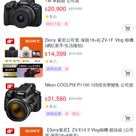
TM 單鏡組 公司貨
20,900
$
$
22,000
5
(
2
)
限時下殺
券
[Sony 索尼公司貨 保固18+6] ZV-1F Vlog 相機
(網紅新手/生活隨拍)
14,399
$
$
15,156
5
(
7
)
挑戰低價
券
Nikon COOLPIX P1100 125倍光學變焦 公司貨
31,580
$
$
33,242
5
(
2
)
挑戰低價
券
贈品
【Sony索尼】ZV-E10 II Vlog相機 鏡頭組 (公司
貨 保固18+6個月)