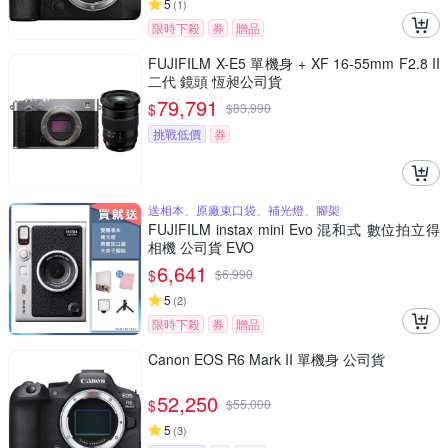
5
(
1
)
限時下殺
券
贈品
FUJIFILM X-E5 單機身 + XF 16-55mm F2.8 II
二代 鏡頭 恆昶公司貨
79,791
$
$
83,990
挑戰低價
券
送相本、原廠束口袋、補光燈、腳架
FUJIFILM instax mini Evo 混和式 數位拍立得
相機 公司貨 EVO
6,641
$
$
6,990
5
(
2
)
限時下殺
券
贈品
Canon EOS R6 Mark II 單機身 公司貨
52,250
$
$
55,000
5
(
3
)