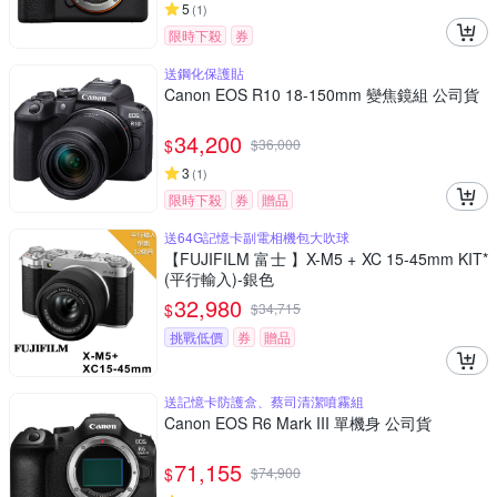
5
(
1
)
限時下殺
券
送鋼化保護貼
Canon EOS R10 18-150mm 變焦鏡組 公司貨
34,200
$
$
36,000
3
(
1
)
限時下殺
券
贈品
送64G記憶卡副電相機包大吹球
【FUJIFILM 富士 】X-M5 + XC 15-45mm KIT*
(平行輸入)-銀色
32,980
$
$
34,715
挑戰低價
券
贈品
送記憶卡防護盒、蔡司清潔噴霧組
Canon EOS R6 Mark III 單機身 公司貨
71,155
$
$
74,900