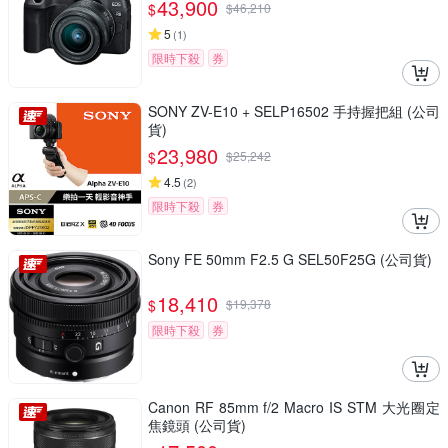
43,900
$
$
46,210
5
(
1
)
限時下殺
券
SONY ZV-E10 + SELP16502 手持握把組 (公司
貨)
23,980
$
$
25,242
4.5
(
2
)
限時下殺
券
Sony FE 50mm F2.5 G SEL50F25G (公司貨)
18,410
$
$
19,378
限時下殺
券
Canon RF 85mm f/2 Macro IS STM 大光圈定
焦鏡頭 (公司貨)