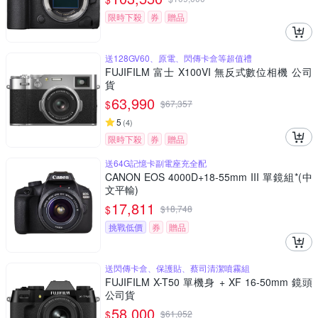
限時下殺
券
贈品
送128GV60、原電、閃傳卡盒等超值禮
FUJIFILM 富士 X100VI 無反式數位相機 公司
貨
63,990
$
$
67,357
5
(
4
)
限時下殺
券
贈品
送64G記憶卡副電座充全配
CANON EOS 4000D+18-55mm III 單鏡組*(中
文平輸)
17,811
$
$
18,748
挑戰低價
券
贈品
送閃傳卡盒、保護貼、蔡司清潔噴霧組
FUJIFILM X-T50 單機身 + XF 16-50mm 鏡頭
公司貨
58,000
$
$
61,052