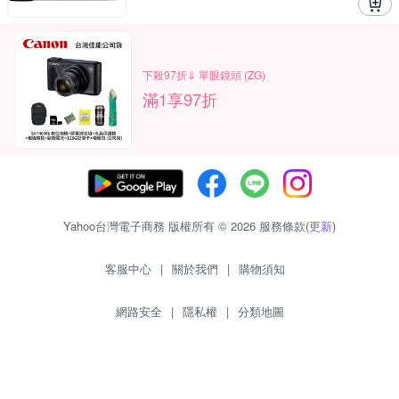
下殺97折⇓ 單眼鏡頭 (ZG)
滿1享97折
Yahoo台灣電子商務 版權所有 © 2026 服務條款(
更新
)
客服中心
|
關於我們
|
購物須知
網路安全
|
隱私權
|
分類地圖