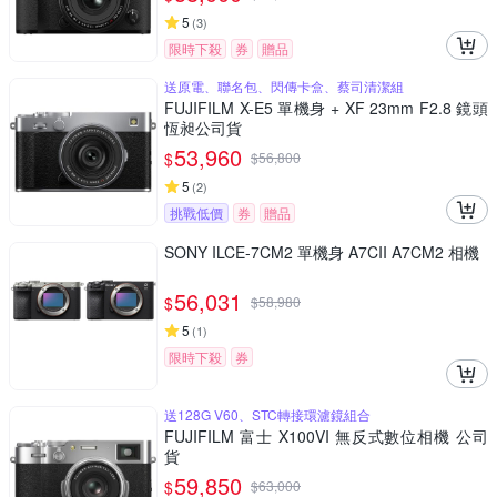
5
(
3
)
限時下殺
券
贈品
送原電、聯名包、閃傳卡盒、蔡司清潔組
FUJIFILM X-E5 單機身 + XF 23mm F2.8 鏡頭
恆昶公司貨
53,960
$
$
56,800
5
(
2
)
挑戰低價
券
贈品
SONY ILCE-7CM2 單機身 A7CII A7CM2 相機
56,031
$
$
58,980
5
(
1
)
限時下殺
券
送128G V60、STC轉接環濾鏡組合
FUJIFILM 富士 X100VI 無反式數位相機 公司
貨
59,850
$
$
63,000