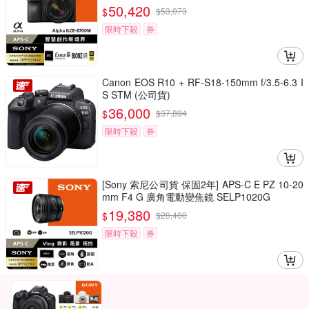
50,420
$
$
53,073
限時下殺
券
Canon EOS R10 + RF-S18-150mm f/3.5-6.3 I
S STM (公司貨)
36,000
$
$
37,894
限時下殺
券
[Sony 索尼公司貨 保固2年] APS-C E PZ 10-20
mm F4 G 廣角電動變焦鏡 SELP1020G
19,380
$
$
20,400
限時下殺
券