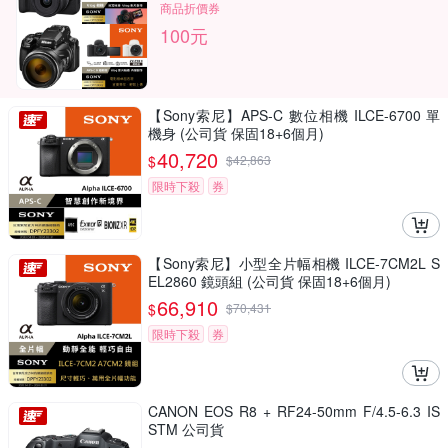
商品折價券
100元
【Sony索尼】APS-C 數位相機 ILCE-6700 單
機身 (公司貨 保固18+6個月)
40,720
$
$
42,863
限時下殺
券
【Sony索尼】小型全片幅相機 ILCE-7CM2L S
EL2860 鏡頭組 (公司貨 保固18+6個月)
66,910
$
$
70,431
限時下殺
券
CANON EOS R8 + RF24-50mm F/4.5-6.3 IS
STM 公司貨