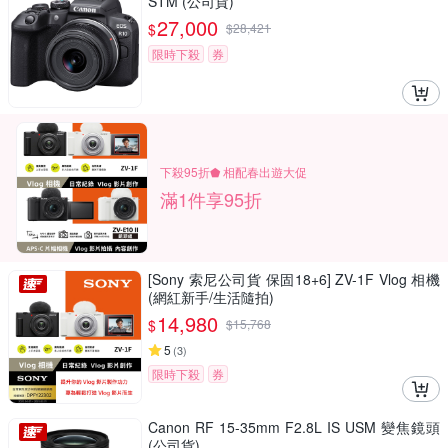
STM (公司貨)
27,000
$
$
28,421
限時下殺
券
下殺95折⬟ 相配春出遊大促
滿1件享95折
[Sony 索尼公司貨 保固18+6] ZV-1F Vlog 相機
(網紅新手/生活隨拍)
14,980
$
$
15,768
5
(
3
)
限時下殺
券
Canon RF 15-35mm F2.8L IS USM 變焦鏡頭
(公司貨)