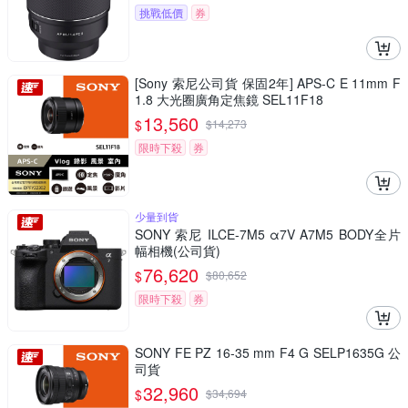
挑戰低價
券
[Sony 索尼公司貨 保固2年] APS-C E 11mm F
1.8 大光圈廣角定焦鏡 SEL11F18
13,560
$
$
14,273
限時下殺
券
少量到貨
SONY 索尼 ILCE-7M5 α7V A7M5 BODY全片
幅相機(公司貨)
76,620
$
$
80,652
限時下殺
券
SONY FE PZ 16-35 mm F4 G SELP1635G 公
司貨
32,960
$
$
34,694