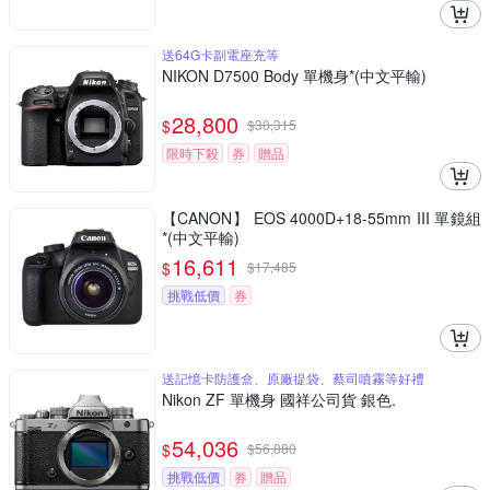
送64G卡副電座充等
NIKON D7500 Body 單機身*(中文平輸)
28,800
$
$
30,315
限時下殺
券
贈品
【CANON】 EOS 4000D+18-55mm III 單鏡組
*(中文平輸)
16,611
$
$
17,485
挑戰低價
券
送記憶卡防護盒、原廠提袋、蔡司噴霧等好禮
Nikon ZF 單機身 國祥公司貨 銀色.
54,036
$
$
56,880
挑戰低價
券
贈品