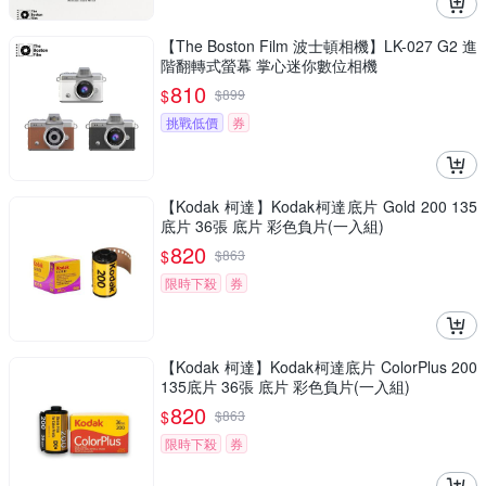
【The Boston Film 波士頓相機】LK-027 G2 進
階翻轉式螢幕 掌心迷你數位相機
810
$
$
899
挑戰低價
券
【Kodak 柯達】Kodak柯達底片 Gold 200 135
底片 36張 底片 彩色負片(一入組)
820
$
$
863
限時下殺
券
【Kodak 柯達】Kodak柯達底片 ColorPlus 200
135底片 36張 底片 彩色負片(一入組)
820
$
$
863
限時下殺
券