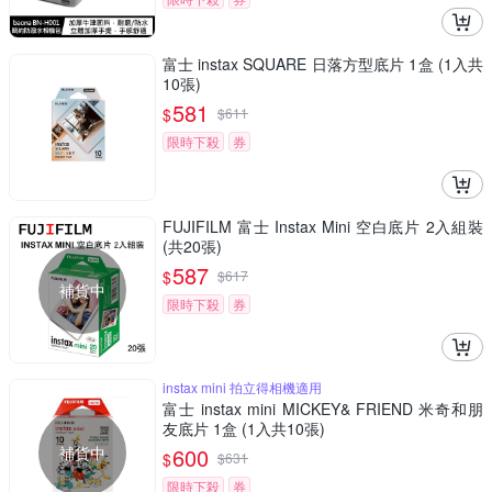
富士 instax SQUARE 日落方型底片 1盒 (1入共
10張)
581
$
$
611
限時下殺
券
FUJIFILM 富士 Instax Mini 空白底片 2入組裝
(共20張)
587
$
$
617
補貨中
限時下殺
券
instax mini 拍立得相機適用
富士 instax mini MICKEY& FRIEND 米奇和朋
友底片 1盒 (1入共10張)
補貨中
600
$
$
631
限時下殺
券