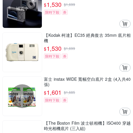
1,530
$
$
1,699
補貨中
限時下殺
券
【Kodak 柯達】EC35 經典復古 35mm 底片相
機
1,530
$
$
1,699
限時下殺
券
富士 instax WIDE 寬幅空白底片 2盒 (4入共40
張)
1,601
$
$
1,685
補貨中
限時下殺
券
【The Boston Film 波士頓相機】ISO400 穿越
時光相機底片 (三入組)