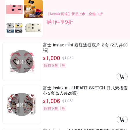
【Kodak 柯達】新品上市｜全館９折
滿1件享9折
富士 instax mini 粉紅邊框底片 2盒 (2入共20
張)
1,000
$
$
1,052
補貨中
限時下殺
券
富士 instax mini HEART SKETCH 日式素描愛
心 2盒 (2入共20張)
1,006
$
$
1,058
補貨中
限時下殺
券