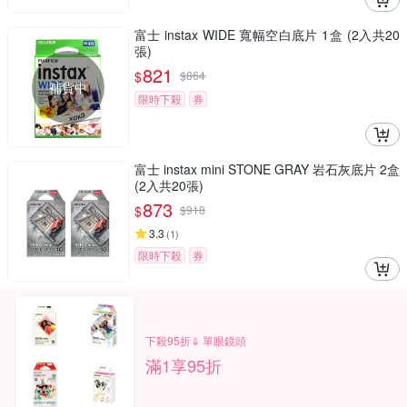
富士 instax WIDE 寬幅空白底片 1盒 (2入共20
張)
821
$
$
864
補貨中
限時下殺
券
富士 instax mini STONE GRAY 岩石灰底片 2盒
(2入共20張)
873
$
$
918
3.3
(
1
)
限時下殺
券
下殺95折⇓ 單眼鏡頭
滿1享95折