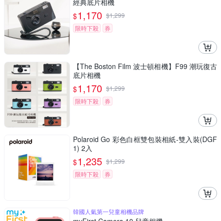
經典底片相機
1,170
$
$
1,299
限時下殺
券
【The Boston Film 波士頓相機】F99 潮玩復古
底片相機
1,170
$
$
1,299
限時下殺
券
Polaroid Go 彩色白框雙包裝相紙-雙入裝(DGF
1) 2入
1,235
$
$
1,299
限時下殺
券
韓國人氣第一兒童相機品牌