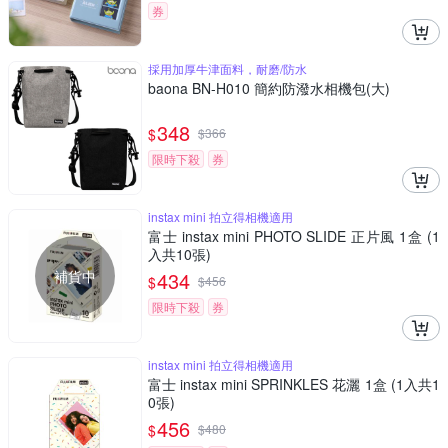
券
採用加厚牛津面料，耐磨/防水
baona BN-H010 簡約防潑水相機包(大)
348
$
$
366
限時下殺
券
instax mini 拍立得相機適用
富士 instax mini PHOTO SLIDE 正片風 1盒 (1
入共10張)
補貨中
434
$
$
456
限時下殺
券
instax mini 拍立得相機適用
富士 instax mini SPRINKLES 花灑 1盒 (1入共1
0張)
456
$
$
480