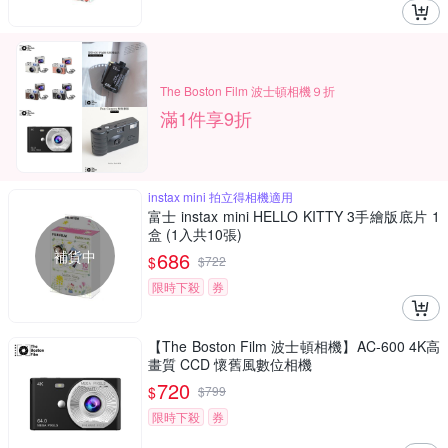
The Boston Film 波士頓相機９折
滿1件享9折
instax mini 拍立得相機適用
富士 instax mini HELLO KITTY 3手繪版底片 1
盒 (1入共10張)
補貨中
686
$
$
722
限時下殺
券
【The Boston Film 波士頓相機】AC-600 4K高
畫質 CCD 懷舊風數位相機
720
$
$
799
限時下殺
券