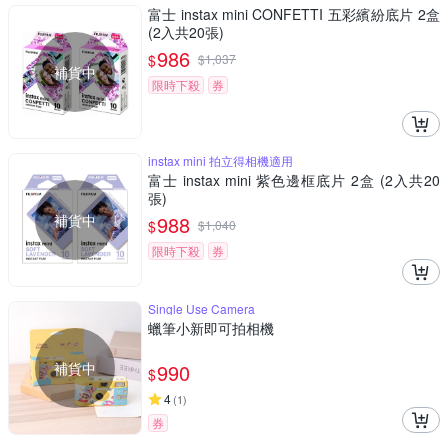
富士 instax mini CONFETTI 五彩繽紛底片 2盒
(2入共20張)
986
$
$
1,037
補貨中
限時下殺
券
instax mini 拍立得相機適用
富士 instax mini 紫色邊框底片 2盒 (2入共20
張)
補貨中
988
$
$
1,040
限時下殺
券
Single Use Camera
蠟筆小新即可拍相機
補貨中
990
$
4
(
1
)
券