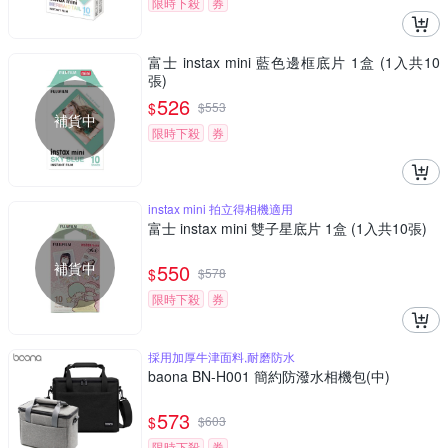
限時下殺
券
富士 instax mini 藍色邊框底片 1盒 (1入共10
張)
526
$
$
553
補貨中
限時下殺
券
instax mini 拍立得相機適用
富士 instax mini 雙子星底片 1盒 (1入共10張)
補貨中
550
$
$
578
限時下殺
券
採用加厚牛津面料,耐磨防水
baona BN-H001 簡約防潑水相機包(中)
573
$
$
603
限時下殺
券