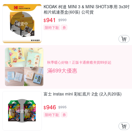
KODAK 柯達 MINI 3 & MINI SHOT3專用 3x3吋
相片紙連墨盒(60張) 公司貨
941
$
$
990
補貨中
限時下殺
券
秋季暖心好物！正版卡通療癒夯貨89折起
滿699大優惠
富士 instax mini 彩虹底片 2盒 (2入共20張)
946
$
$
995
補貨中
限時下殺
券