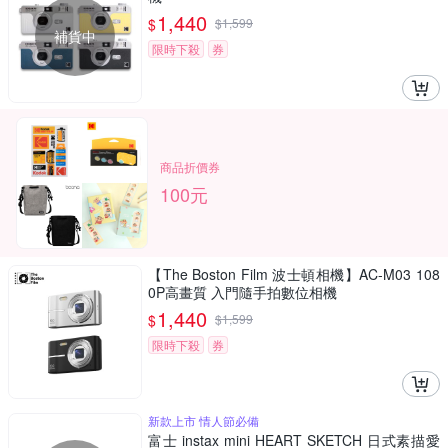
1,440
$
$
1,599
補貨中
限時下殺
券
商品折價券
100元
【The Boston Film 波士頓相機】AC-M03 108
0P高畫質 入門隨手拍數位相機
1,440
$
$
1,599
限時下殺
券
新款上市 情人節必備
富士 instax mini HEART SKETCH 日式素描愛