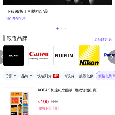
下殺95折⇓ 相機指定品
滿1件享95折
嚴選品牌
全品牌列表
分類
品牌
快速到貨
有現貨
挑戰低價
價格低到
KODAK 柯達紀念貼紙 (兩款隨機出貨)
190
$
$
199
限時下殺
券