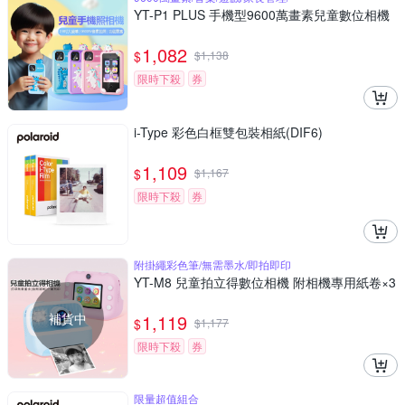
YT-P1 PLUS 手機型9600萬畫素兒童數位相機
1,082
$
$
1,138
限時下殺
券
i-Type 彩色白框雙包裝相紙(DIF6)
1,109
$
$
1,167
限時下殺
券
附掛繩彩色筆/無需墨水/即拍即印
YT-M8 兒童拍立得數位相機 附相機專用紙卷×3
補貨中
1,119
$
$
1,177
限時下殺
券
限量超值組合