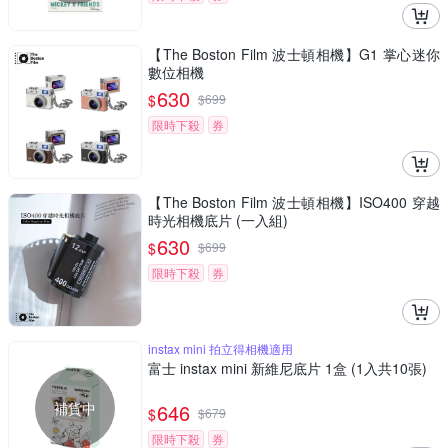
【The Boston Film 波士頓相機】G1 掌心迷你
數位相機
630
$
$
699
限時下殺
券
【The Boston Film 波士頓相機】ISO400 穿越
時光相機底片 (一入組)
630
$
$
699
限時下殺
券
instax mini 拍立得相機適用
富士 instax mini 新維尼底片 1盒 (1入共10張)
補貨中
646
$
$
679
限時下殺
券