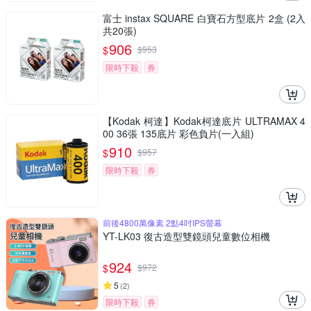
富士 instax SQUARE 白寶石方型底片 2盒 (2入
共20張)
906
$
$
953
限時下殺
券
【Kodak 柯達】Kodak柯達底片 ULTRAMAX 4
00 36張 135底片 彩色負片(一入組)
910
$
$
957
限時下殺
券
前後4800萬像素 2點4吋IPS螢幕
YT-LK03 復古造型雙鏡頭兒童數位相機
924
$
$
972
5
(
2
)
限時下殺
券