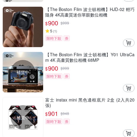
【The Boston Film 波士頓相機】HJD-02 輕巧
隨身 4K高畫質迷你單眼數位相機
900
$
$
999
5
(
1
)
限時下殺
券
【The Boston Film 波士頓相機】Y01 UltraCa
m 4K 高畫質數位相機 68MP
900
$
$
999
補貨中
限時下殺
券
富士 instax mini 黑色邊框底片 2盒 (2入共20
張)
901
$
$
948
補貨中
限時下殺
券