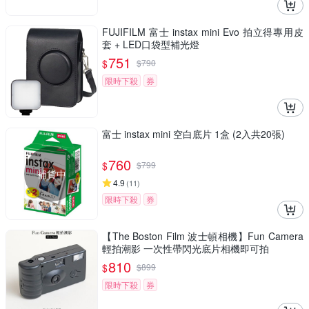
FUJIFILM 富士 instax mini Evo 拍立得專用皮
套 + LED口袋型補光燈
751
$
$
790
限時下殺
券
富士 instax mini 空白底片 1盒 (2入共20張)
760
$
$
799
補貨中
4.9
(
11
)
限時下殺
券
【The Boston Film 波士頓相機】Fun Camera
輕拍潮影 一次性帶閃光底片相機即可拍
810
$
$
899
限時下殺
券