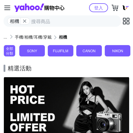
Yahoo購物中心
登入
相機
手機/相機/耳機/穿戴
相機
全部
SONY
FUJIFILM
CANON
NIKON
分類
精選活動