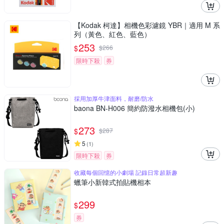
【Kodak 柯達】相機色彩濾鏡 YBR｜適用 M 系
列（黃色、紅色、藍色）
253
$
$
266
限時下殺
券
採用加厚牛津面料，耐磨/防水
baona BN-H006 簡約防潑水相機包(小)
273
$
$
287
5
(
1
)
限時下殺
券
收藏每個回憶的小劇場 記錄日常超新趣
蠟筆小新韓式拍貼機相本
299
$
券