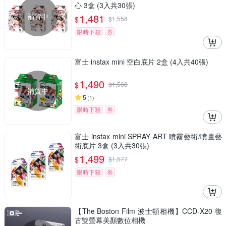
心 3盒 (3入共30張)
補貨中
1,481
$
$
1,558
限時下殺
券
富士 instax mini 空白底片 2盒 (4入共40張)
1,490
$
$
1,568
補貨中
5
(
1
)
限時下殺
券
富士 instax mini SPRAY ART 噴霧藝術/噴畫藝
術底片 3盒 (3入共30張)
1,499
$
$
1,577
限時下殺
券
【The Boston Film 波士頓相機】CCD-X20 復
古雙螢幕美顏數位相機