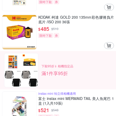
限時下殺
券
KODAK 柯達 GOLD 200 135mm彩色膠捲負片
底片 /ISO 200 36張
485
$
$
510
限時下殺
券
下殺95折⇓ 相機指定品
滿1件享95折
instax mini 拍立得相機適用
富士 instax mini MERMAID TAIL 美人魚尾巴 1
盒 (1入共10張)
521
$
$
548