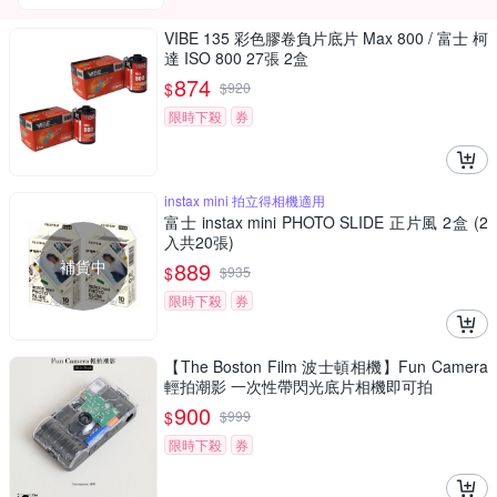
VIBE 135 彩色膠卷負片底片 Max 800 / 富士 柯
達 ISO 800 27張 2盒
874
$
$
920
限時下殺
券
instax mini 拍立得相機適用
富士 instax mini PHOTO SLIDE 正片風 2盒 (2
入共20張)
補貨中
889
$
$
935
限時下殺
券
【The Boston Film 波士頓相機】Fun Camera
輕拍潮影 一次性帶閃光底片相機即可拍
900
$
$
999
限時下殺
券