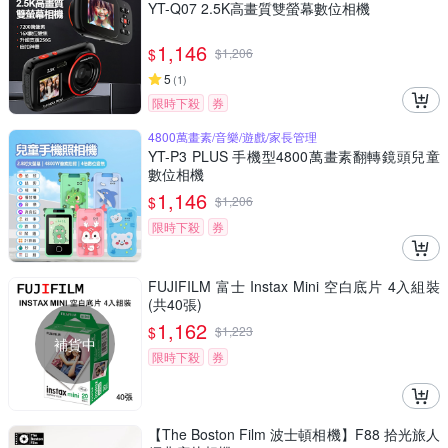
YT-Q07 2.5K高畫質雙螢幕數位相機
1,146
$
$
1,206
5
(
1
)
限時下殺
券
4800萬畫素/音樂/遊戲/家長管理
YT-P3 PLUS 手機型4800萬畫素翻轉鏡頭兒童
數位相機
1,146
$
$
1,206
限時下殺
券
FUJIFILM 富士 Instax Mini 空白底片 4入組裝
(共40張)
1,162
$
$
1,223
補貨中
限時下殺
券
【The Boston Film 波士頓相機】F88 拾光旅人