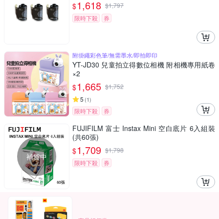
1,618
$
$
1,797
限時下殺
券
附掛繩彩色筆/無需墨水/即拍即印
YT-JD30 兒童拍立得數位相機 附相機專用紙卷
×2
1,665
$
$
1,752
5
(
1
)
限時下殺
券
FUJIFILM 富士 Instax Mini 空白底片 6入組裝
(共60張)
1,709
$
$
1,798
補貨中
限時下殺
券