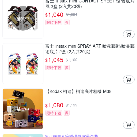
富士 instax mini CONTACT SHEET 懷舊底片
風 2盒 (2入共20張)
1,040
$
$
1,094
補貨中
限時下殺
券
富士 instax mini SPRAY ART 噴霧藝術/噴畫藝
術底片 2盒 (2入共20張)
1,045
$
$
1,100
限時下殺
券
【Kodak 柯達】柯達底片相機-M38
1,080
$
$
1,199
補貨中
限時下殺
券
9600萬畫素/音樂/遊戲/家長管理/