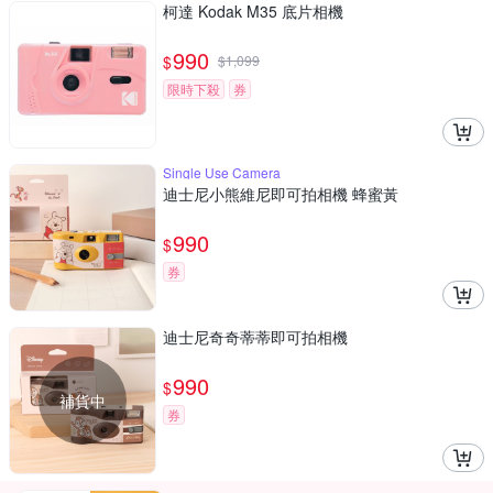
柯達 Kodak M35 底片相機
990
$
$
1,099
限時下殺
券
Single Use Camera
迪士尼小熊維尼即可拍相機 蜂蜜黃
990
$
券
迪士尼奇奇蒂蒂即可拍相機
990
$
補貨中
券