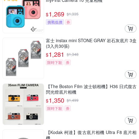
myFirst Camera 10 兒童相機
1,269
$
$
1,335
挑戰低價
券
富士 instax mini STONE GRAY 岩石灰底片 3盒
(3入共30張)
1,281
$
$
1,348
限時下殺
券
【The Boston Film 波士頓相機】H36 日式復古
閃光燈底片相機
1,350
$
$
1,499
限時下殺
券
【Kodak 柯達】復古底片相機 Ultra F8 底片相
機