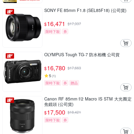
SONY FE 85mm F1.8 (SEL85F18) (公司貨)
16,471
$
$
17,337
限時下殺
券
OLYMPUS Tough TG-7 防水相機 公司貨
16,780
$
$
17,663
5
(
1
)
限時下殺
券
贈品
Canon RF 85mm f/2 Macro IS STM 大光圈定
焦鏡頭 (公司貨)
17,500
$
$
18,421
限時下殺
券