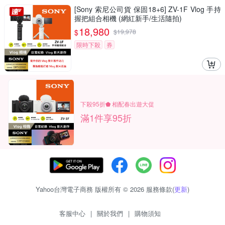
[Sony 索尼公司貨 保固18+6] ZV-1F Vlog 手持
握把組合相機 (網紅新手/生活隨拍)
18,980
$
$
19,978
限時下殺
券
下殺95折⬟ 相配春出遊大促
滿1件享95折
Yahoo台灣電子商務 版權所有 © 2026 服務條款(
更新
)
客服中心
|
關於我們
|
購物須知