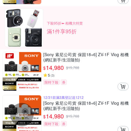
下殺95折⬅︎ 相機大特賣
滿1件享95折
[Sony 索尼公司貨 保固18+6] ZV-1F Vlog 相機
(網紅新手/生活隨拍)
14,980
$
$
15,768
5
(
3
)
限時下殺
券
12/31前滿3萬登記送1212
[Sony 索尼公司貨 保固18+6] ZV-1F Vlog 相機
(網紅新手/生活隨拍)
補貨中
14,980
$
$
15,768
限時下殺
券