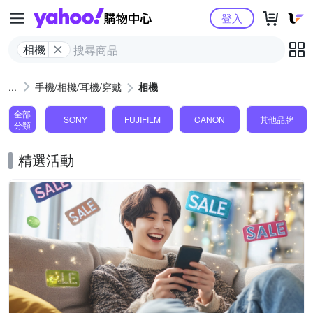
Yahoo購物中心
登入
相機
手機/相機/耳機/穿戴
相機
全部
SONY
FUJIFILM
CANON
其他品牌
分類
精選活動