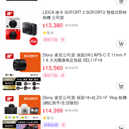
LEICA 徠卡 SOFORT 2 SOFORT2 雙模式即時
相機 公司貨
13,380
$
$
14,084
5
(
3
)
限時下殺
券
[Sony 索尼公司貨 保固2年] APS-C E 11mm F
1.8 大光圈廣角定焦鏡 SEL11F18
13,560
$
$
14,273
限時下殺
券
[Sony 索尼公司貨 保固18+6] ZV-1F Vlog 相機
(網紅新手/生活隨拍)
14,399
$
$
15,156
5
(
7
)
挑戰低價
券