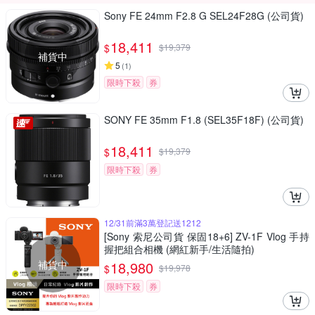
Sony FE 24mm F2.8 G SEL24F28G (公司貨)
18,411
$
$
19,379
補貨中
5
(
1
)
限時下殺
券
SONY FE 35mm F1.8 (SEL35F18F) (公司貨)
18,411
$
$
19,379
限時下殺
券
12/31前滿3萬登記送1212
[Sony 索尼公司貨 保固18+6] ZV-1F Vlog 手持
握把組合相機 (網紅新手/生活隨拍)
補貨中
18,980
$
$
19,978
限時下殺
券