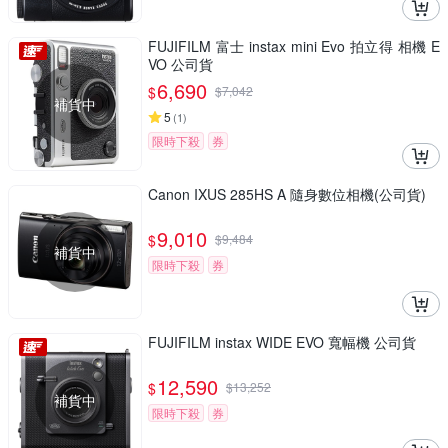
FUJIFILM 富士 instax mini Evo 拍立得 相機 E
VO 公司貨
6,690
$
$
7,042
補貨中
5
(
1
)
限時下殺
券
Canon IXUS 285HS A 隨身數位相機(公司貨)
9,010
$
$
9,484
補貨中
限時下殺
券
FUJIFILM instax WIDE EVO 寬幅機 公司貨
12,590
$
$
13,252
補貨中
限時下殺
券