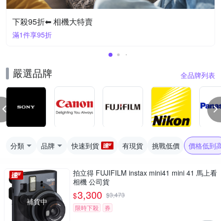
下殺95折⬅︎ 相機大特賣
滿1件享95折
嚴選品牌
全品牌列表
分類
品牌
快速到貨
有現貨
挑戰低價
價格低到
拍立得 FUJIFILM instax mini41 mini 41 馬上看
相機 公司貨
3,300
$
$
3,473
補貨中
限時下殺
券