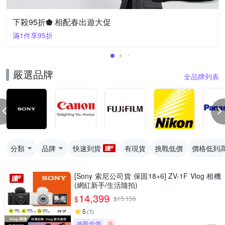
下殺95折⬟ 相配春出遊大促
滿1件享95折
嚴選品牌
全品牌列表
分類
品牌
快速到貨
有現貨
挑戰低價
價格低到
[Sony 索尼公司貨 保固18+6] ZV-1F Vlog 相機
(網紅新手/生活隨拍)
14,399
$
$
15,156
5
(
7
)
挑戰低價
券