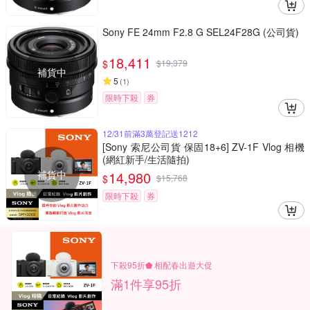
Sony FE 24mm F2.8 G SEL24F28G (公司貨)
18,411
$
$
19,379
補貨中
5
(
1
)
限時下殺
券
12/31前滿3萬登記送1212
[Sony 索尼公司貨 保固18+6] ZV-1F Vlog 相機
(網紅新手/生活隨拍)
補貨中
14,980
$
$
15,768
限時下殺
券
下殺95折⬟ 相配春出遊大促
滿1件享95折