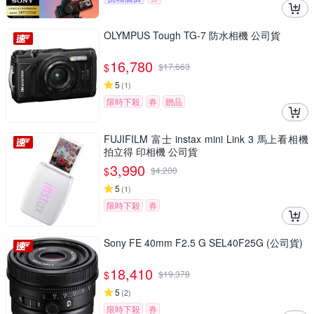
OLYMPUS Tough TG-7 防水相機 公司貨
16,780
$
$
17,663
5
(
1
)
限時下殺
券
贈品
FUJIFILM 富士 instax mini Link 3 馬上看相機
拍立得 印相機 公司貨
3,990
$
$
4,200
5
(
1
)
限時下殺
券
Sony FE 40mm F2.5 G SEL40F25G (公司貨)
18,410
$
$
19,378
5
(
2
)
限時下殺
券