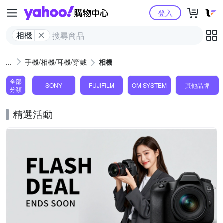
Yahoo購物中心
登入
相機
手機/相機/耳機/穿戴
相機
全部
SONY
FUJIFILM
OM SYSTEM
其他品牌
分類
精選活動