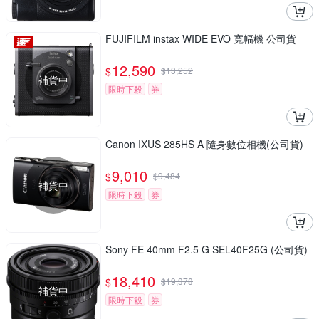
FUJIFILM instax WIDE EVO 寬幅機 公司貨
12,590
$
$
13,252
補貨中
限時下殺
券
Canon IXUS 285HS A 隨身數位相機(公司貨)
9,010
$
$
9,484
補貨中
限時下殺
券
Sony FE 40mm F2.5 G SEL40F25G (公司貨)
18,410
$
$
19,378
補貨中
限時下殺
券