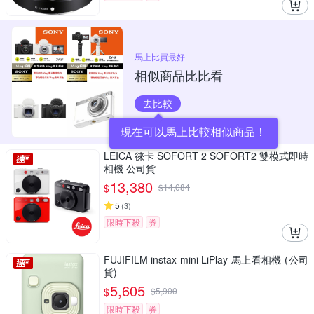
馬上比買最好
相似商品比比看
去比較
現在可以馬上比較相似商品！
LEICA 徠卡 SOFORT 2 SOFORT2 雙模式即時
相機 公司貨
13,380
$
$
14,084
5
(
3
)
限時下殺
券
FUJIFILM instax mini LiPlay 馬上看相機 (公司
貨)
5,605
$
$
5,900
限時下殺
券