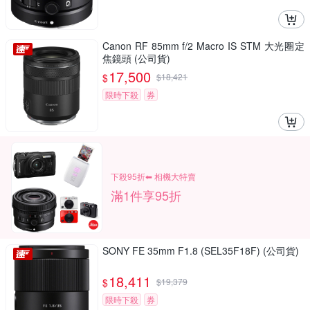
Canon RF 85mm f/2 Macro IS STM 大光圈定
焦鏡頭 (公司貨)
17,500
$
$
18,421
限時下殺
券
下殺95折⬅︎ 相機大特賣
滿1件享95折
SONY FE 35mm F1.8 (SEL35F18F) (公司貨)
18,411
$
$
19,379
限時下殺
券