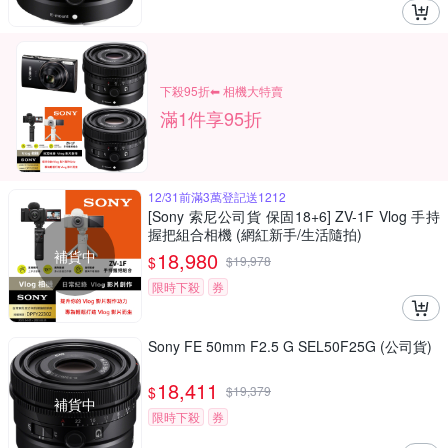
下殺95折⬅︎ 相機大特賣
滿1件享95折
12/31前滿3萬登記送1212
[Sony 索尼公司貨 保固18+6] ZV-1F Vlog 手持
握把組合相機 (網紅新手/生活隨拍)
補貨中
18,980
$
$
19,978
限時下殺
券
Sony FE 50mm F2.5 G SEL50F25G (公司貨)
18,411
$
$
19,379
補貨中
限時下殺
券