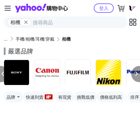
Yahoo購物中心
登入
相機
手機/相機/耳機/穿戴
相機
嚴選品牌
品牌
快速到貨
有現貨
挑戰低價
價格低到高
排序