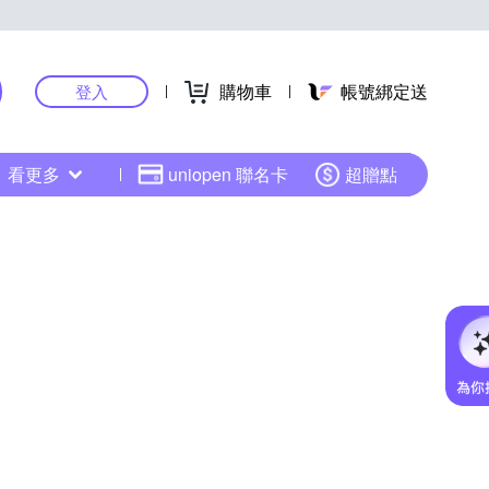
購物車
帳號綁定送
登入
看更多
uniopen 聯名卡
超贈點