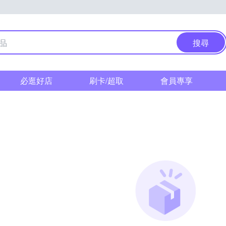
搜尋
必逛好店
刷卡/超取
會員專享