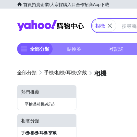
首頁
拍賣
企業/大宗採購入口
合作招商
App下載
Yahoo購物中心
相機
全部分類
點換券
登記送
相機
手機/相機/耳機/穿戴
熱門推薦
平輸品相機9折起
相關分類
手機/相機/耳機/穿戴