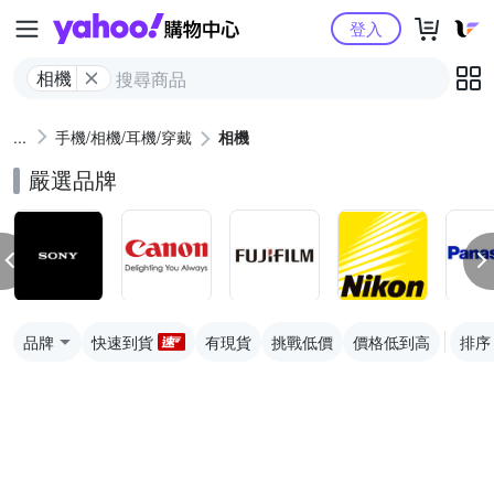
Yahoo購物中心
登入
相機
手機/相機/耳機/穿戴
相機
嚴選品牌
品牌
快速到貨
有現貨
挑戰低價
價格低到高
排序