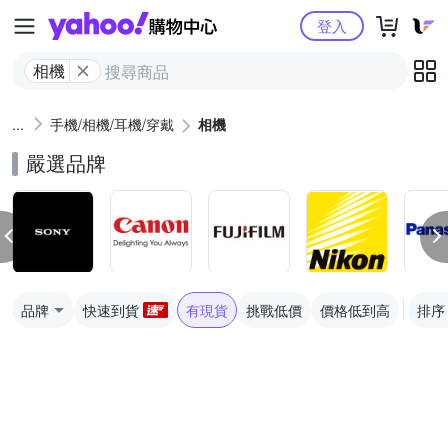
Yahoo購物中心
登入
相機
手機/相機/耳機/穿戴
相機
嚴選品牌
品牌
快速到貨
有現貨
挑戰低價
價格低到高
排序