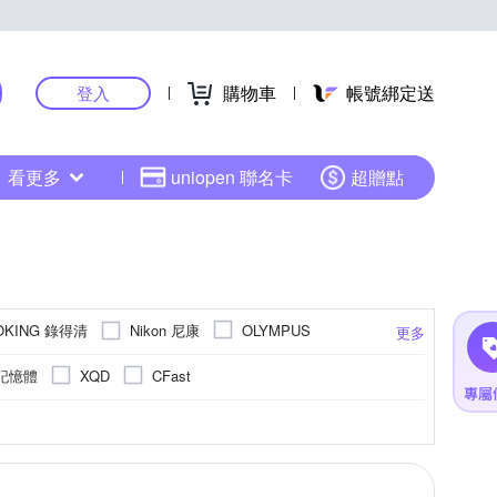
購物車
帳號綁定送
登入
看更多
uniopen 聯名卡
超贈點
OKING 錄得清
Nikon 尼康
OLYMPUS
更多
SANRIO 三麗鷗
SONY 索尼
Sigma
記憶體
XQD
CFast
3.1吋 CMOS
4000萬像素以上
1/2.3吋 CCD
1601萬~2000萬像素
M4/3
更多
更多