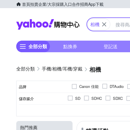
首頁
拍賣
企業/大宗採購入口
合作招商
App下載
Yahoo購物中心
相機
全部分類
點換券
登記送
相機
手機/相機/耳機/穿戴
Canon 佳能
DTAudio
品牌
Panason
OM SYSTEM
SD
SDHC
SDXC
儲存媒介
品牌名稱
YOMIX 優迷
SAMYANG
翻轉式螢幕
2001萬~3000萬像素
微單眼
1.9吋以下
1/8000秒
無
單眼
1/4000秒
2.0~2.5吋
可觸控式螢幕
1吋 CMO
一般型
300
1
CMOS
螢幕類型
有效像素
影像感應器
相機類型
螢幕尺寸
最快快門速度
800萬像素以下
1200萬像
Live MOS
CCD
熱門推薦