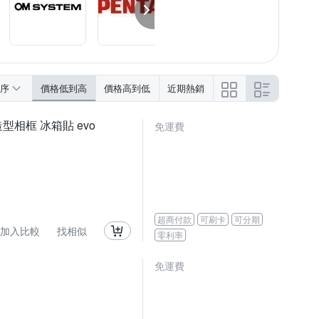
序
價格低到高
價格高到低
近期熱銷
 造型相框 冰箱貼 evo
免運費
超商付款
可刷卡
可分期
加入比較
找相似
零利率
免運費