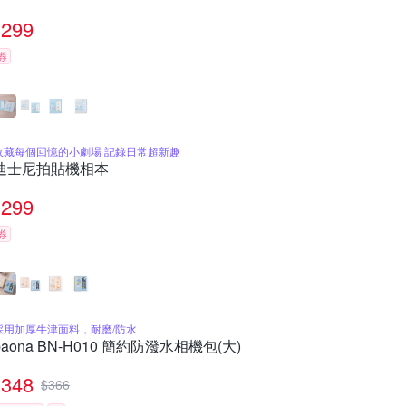
299
券
收藏每個回憶的小劇場 記錄日常超新趣
迪士尼拍貼機相本
299
券
採用加厚牛津面料，耐磨/防水
baona BN-H010 簡約防潑水相機包(大)
348
$
366