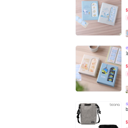
$
$
$