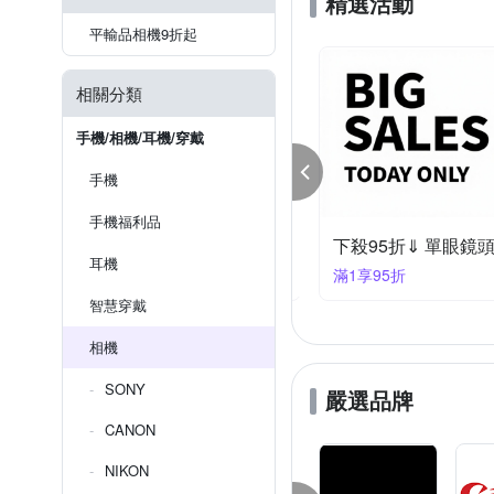
精選活動
平輸品相機9折起
相關分類
手機/相機/耳機/穿戴
手機
手機福利品
秋季暖心好物！正版卡通療癒夯貨89折起
下殺95折⇓ 單眼鏡
耳機
99大優惠
滿1享95折
智慧穿戴
相機
SONY
嚴選品牌
CANON
NIKON