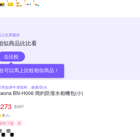
馬上比買最好
相似商品比比看
去比較
在可以馬上比較相似商品！
採用加厚牛津面料，耐磨/防水
baona BN-H006 簡約防潑水相機包(小)
273
$
287
5
(
1
)
限時下殺
券