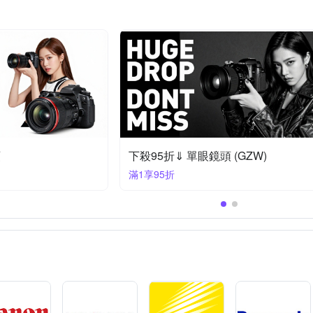
頭
下殺95折⇓ 單眼鏡頭 (GZW)
滿1享95折