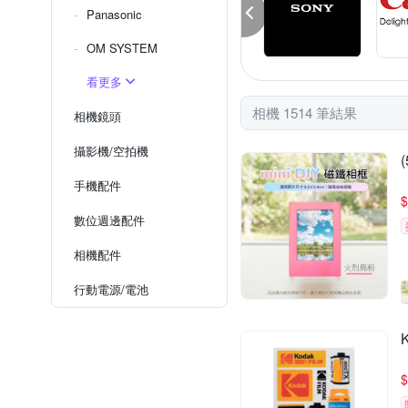
Panasonic
OM SYSTEM
看更多
相機 1514 筆結果
相機鏡頭
攝影機/空拍機
手機配件
$
數位週邊配件
相機配件
行動電源/電池
$