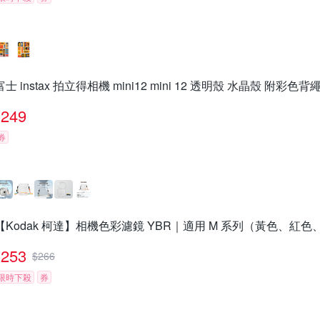
富士 instax 拍立得相機 mini12 mini 12 透明殼 水晶殼 附彩色
249
券
【Kodak 柯達】相機色彩濾鏡 YBR｜適用 M 系列（黃色、紅色
253
$
266
限時下殺
券