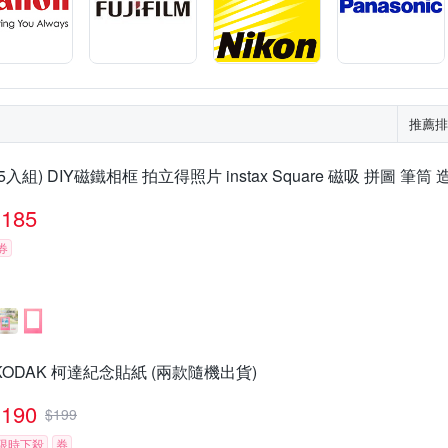
推薦排
(5入組) DIY磁鐵相框 拍立得照片 instax Square 磁吸 拼圖 筆筒
185
券
KODAK 柯達紀念貼紙 (兩款隨機出貨)
190
$
199
限時下殺
券