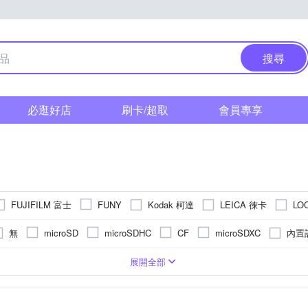
搜尋
必逛好店
刷卡/超取
會員專享
FUJIFILM 富士
Kodak 柯達
LEICA 徠卡
LO
FUNY
ic 國際牌
Polaroid 寶麗萊
PENTAX
RASTO
RICOH
無
內置
microSD
microSDHC
CF
microSDXC
其他品牌
S
相機
1萬~5000萬像素
/16000秒
2.5~2.9吋
1/2.3吋 CMOS
類單眼相機(PASM功能)
1/32000秒
3.0吋以上
無
無
BSI CMOS(高感光背照式)
1200萬~1600萬像素
固定式螢幕
1/6000秒
無
拍立得
後掀式螢幕
1/2000秒以下
即可拍
5001萬像素以上
1/
TFT LCD
APSC
展開全部
素以下
3001萬~4000萬像素
801萬~1199萬