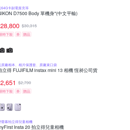
送64G卡副電座充等
NIKON D7500 Body 單機身*(中文平輸)
28,800
$
30,315
限時下殺
券
贈品
送原廠相本、相片保護套、原廠束口袋
拍立得 FUJIFILM instax mini 13 相機 恆昶公司貨
2,651
$
2,790
限時下殺
券
贈品
雙螢幕拍立得兒童相機
myFirst Insta 20 拍立得兒童相機