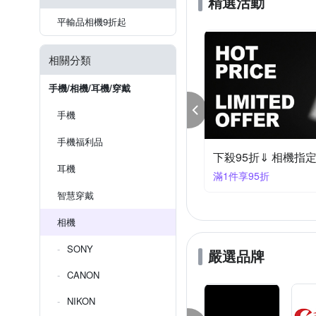
精選活動
平輸品相機9折起
相關分類
手機/相機/耳機/穿戴
手機
手機福利品
95折⇓ 單眼鏡頭
下殺95折⬅︎ 相機大
耳機
享95折
滿1件享95折
智慧穿戴
相機
SONY
嚴選品牌
CANON
NIKON