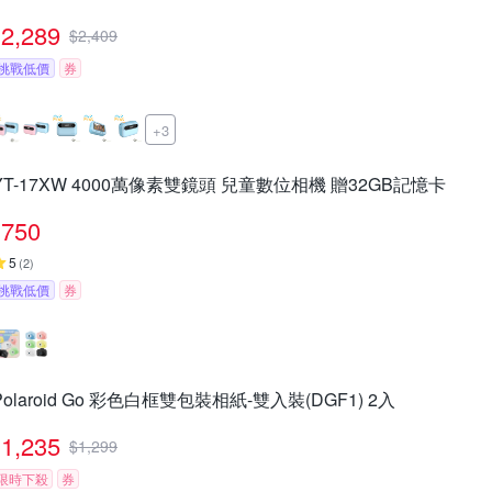
2,289
$
2,409
挑戰低價
券
+3
YT-17XW 4000萬像素雙鏡頭 兒童數位相機 贈32GB記憶卡
750
5
(
2
)
挑戰低價
券
Polaroid Go 彩色白框雙包裝相紙-雙入裝(DGF1) 2入
1,235
$
1,299
限時下殺
券