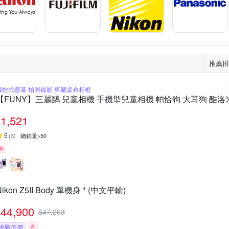
推薦排
觸控式螢幕 拍照錄影 專屬桌布相框
【FUNY】三麗鷗 兒童相機 手機型兒童相機 帕恰狗 大耳狗 酷洛
1,521
5
(
3
)
總銷量>50
券
Nikon Z5II Body 單機身 * (中文平輸)
44,900
$
47,263
挑戰低價
券