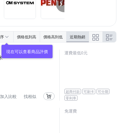
序
價格低到高
價格高到低
近期熱銷
運費最低0元
米
超商付款
可刷卡
可分期
加入比較
找相似
零利率
免運費