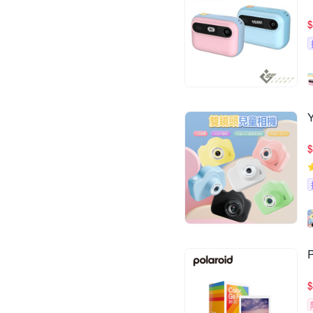
$
$
$