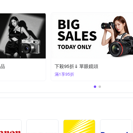
特賣
下殺95折⬟ 相配春出遊大促
滿1件享95折