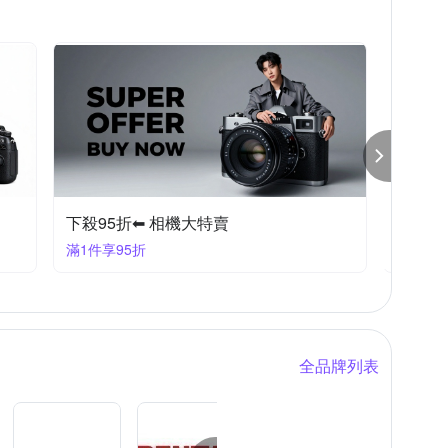
下殺95折⬅︎ 相機大特賣
滿1件享95折
全品牌列表