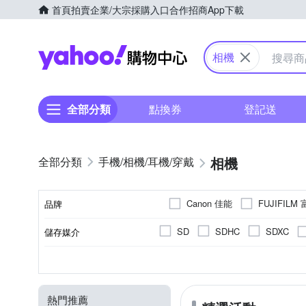
首頁
拍賣
企業/大宗採購入口
合作招商
App下載
Yahoo購物中心
相機
全部分類
點換券
登記送
相機
手機/相機/耳機/穿戴
Canon 佳能
FUJIFILM
品牌
Panasonic 國際牌
PEN
SD
SDHC
SDXC
儲存媒介
品牌名稱
可觸控式螢幕
2001萬~3000萬像素
微單眼
1.9吋以下
1/8000秒
單眼
無
1/4000秒
2.0~2.5吋
翻轉式螢幕
1吋 CMO
一般型
無
1
CMOS
螢幕類型
有效像素
相機類型
影像感應器
螢幕尺寸
最快快門速度
800萬像素以下
1200萬像
CCD
M4/3
熱門推薦