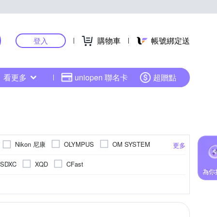
購物車
帳號綁定送
登入
看更多
uniopen 聯名卡
超贈點
Nikon 尼康
OLYMPUS
OM SYSTEM
更多
SONY 索尼
其他品牌
SAMYANG
oSDXC
XQD
CFast
高感光背照式)
5001萬像素以上
1/2.3吋 CCD
1601萬~2000萬像素
Live MOS
更多
更多