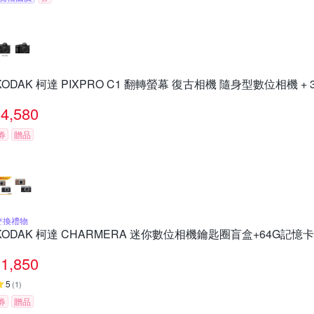
KODAK 柯達 PIXPRO C1 翻轉螢幕 復古相機 隨身型數位相機 +
4,580
券
贈品
交換禮物
KODAK 柯達 CHARMERA 迷你數位相機鑰匙圈盲盒+64G記憶
1,850
5
(
1
)
券
贈品