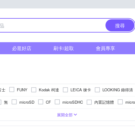
搜尋
必逛好店
刷卡/超取
會員專享
 富士
Kodak 柯達
LEICA 徠卡
LOOKING 錄得清
FUNY
Polaroid 寶麗萊
SANRIO 三麗鷗
TAX
RICOH
Sigma
無
內置記憶體
microSD
CF
microSDHC
micr
S
相機
/32000秒
2.5~2.9吋
3001萬~5000萬像素
無
1/2.3吋 CMOS
即可拍
1/16000秒
3.0吋以上
類單眼相機(PASM功能)
1200萬~1600萬像素
固定式螢幕
1/2000秒以下
無
1/3.1吋 CMOS
後掀式螢幕
1/6000秒
拍立得
4000萬像素以上
BSI CMOS(
TFT LCD
APSC
展開全部
素以下
3001萬~4000萬像素
801萬~1199萬