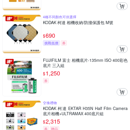
4種不同顏色可供選擇
KODAK 柯達 相機收納/防撞保護包 M號
690
$
挑戰低價
券
FUJIFILM 富士 相機底片-135mm ISO 400彩色
底片 三入組
1,250
$
券
交換禮物
KODAK 柯達 EKTAR H35N Half Film Camera
底片相機+ULTRAMAX 400底片組
2,315
$
券
贈品