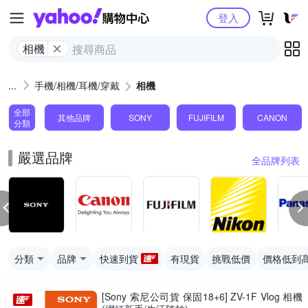
Yahoo購物中心
登入
相機
手機/相機/耳機/穿戴
相機
全部
其他品牌
SONY
FUJIFILM
CANON
分類
嚴選品牌
全品牌列表
分類
品牌
快速到貨
有現貨
挑戰低價
價格低到
[Sony 索尼公司貨 保固18+6] ZV-1F Vlog 相機