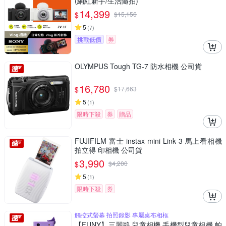
(網紅新手/生活隨拍)
14,399
$
$
15,156
5
(
7
)
挑戰低價
券
OLYMPUS Tough TG-7 防水相機 公司貨
16,780
$
$
17,663
5
(
1
)
限時下殺
券
贈品
FUJIFILM 富士 instax mini Link 3 馬上看相機
拍立得 印相機 公司貨
3,990
$
$
4,200
5
(
1
)
限時下殺
券
觸控式螢幕 拍照錄影 專屬桌布相框
【FUNY】三麗鷗 兒童相機 手機型兒童相機 帕