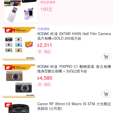
商品折價券
100元
交換禮物
KODAK 柯達 EKTAR H35N Half Film Camera
底片相機+GOLD 200底片組
2,311
$
券
贈品
KODAK 柯達 PIXPRO C1 翻轉螢幕 復古相機
隨身型數位相機 + 32G記憶卡組
4,580
$
券
贈品
Canon RF 85mm f/2 Macro IS STM 大光圈定
焦鏡頭 (公司貨)