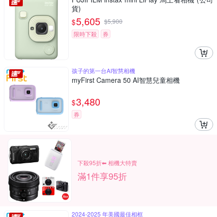
貨)
5,605
$
$
5,900
限時下殺
券
孩子的第一台AI智慧相機
myFirst Camera 50 AI智慧兒童相機
3,480
$
券
下殺95折⬅︎ 相機大特賣
滿1件享95折
2024-2025 年美國最佳相框