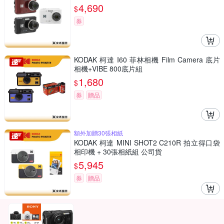
4,690
$
券
KODAK 柯達 I60 菲林相機 Film Camera 底片
相機+VIBE 800底片組
1,680
$
券
贈品
額外加贈30張相紙
KODAK 柯達 MINI SHOT2 C210R 拍立得口袋
相印機 + 30張相紙組 公司貨
5,945
$
券
贈品