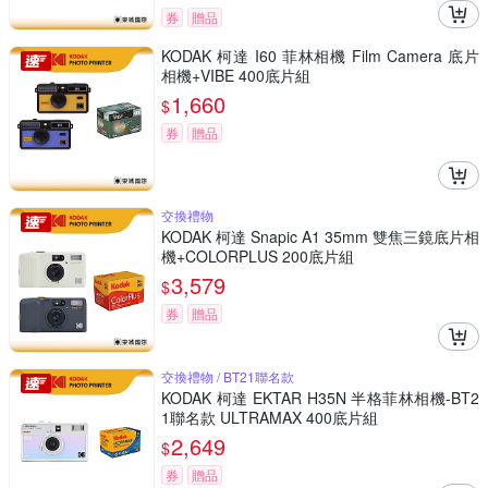
券
贈品
KODAK 柯達 I60 菲林相機 Film Camera 底片
相機+VIBE 400底片組
1,660
$
券
贈品
交換禮物
KODAK 柯達 Snapic A1 35mm 雙焦三鏡底片相
機+COLORPLUS 200底片組
3,579
$
券
贈品
交換禮物 / BT21聯名款
KODAK 柯達 EKTAR H35N 半格菲林相機-BT2
1聯名款 ULTRAMAX 400底片組
2,649
$
券
贈品