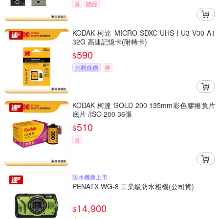
券
贈品
KODAK 柯達 MICRO SDXC UHS-I U3 V30 A1
32G 高速記憶卡(附轉卡)
590
$
挑戰低價
券
KODAK 柯達 GOLD 200 135mm彩色膠捲負片
底片 /ISO 200 36張
510
$
券
防水機新上市
PENATX WG-8 工業級防水相機(公司貨)
14,900
$