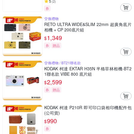
5
(
2
)
券
交換禮物
RETO ULTRA WIDE&SLIM 22mm 超廣角底片
相機 + CP 200底片組
1,349
$
券
贈品
交換禮物 / BT21聯名款
KODAK 柯達 EKTAR H35N 半格菲林相機-BT2
1聯名款 VIBE 800 底片組
2,599
$
券
贈品
KODAK 柯達 P210R 即可印口袋相印機配件包
(公司貨)
990
$
券