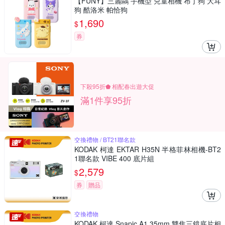
【FUNY】三麗鷗 手機型 兒童相機 布丁狗 大耳
狗 酷洛米 帕恰狗
1,690
$
券
下殺95折⬟ 相配春出遊大促
滿1件享95折
交換禮物 / BT21聯名款
KODAK 柯達 EKTAR H35N 半格菲林相機-BT2
1聯名款 VIBE 400 底片組
2,579
$
券
贈品
交換禮物
KODAK 柯達 Snapic A1 35mm 雙焦三鏡底片相