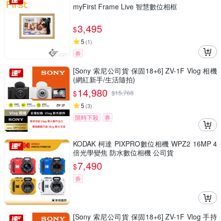
myFirst Frame Live 智慧數位相框
3,495
$
5
(
1
)
券
[Sony 索尼公司貨 保固18+6] ZV-1F Vlog 相機
(網紅新手/生活隨拍)
14,980
$
$
15,768
5
(
3
)
限時下殺
券
KODAK 柯達 PIXPRO數位相機 WPZ2 16MP 4
倍光學變焦 防水數位相機 公司貨
7,490
$
券
[Sony 索尼公司貨 保固18+6] ZV-1F Vlog 手持