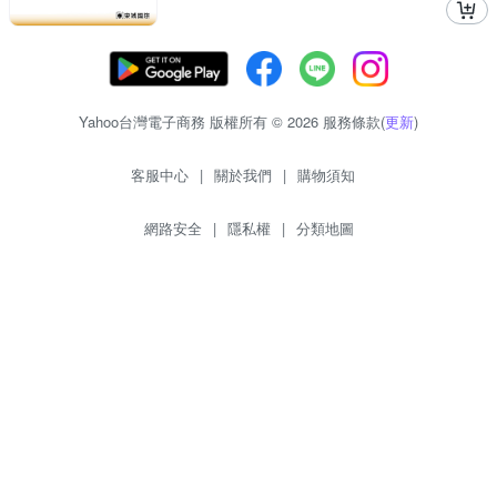
Yahoo台灣電子商務 版權所有 © 2026 服務條款(
更新
)
客服中心
|
關於我們
|
購物須知
網路安全
|
隱私權
|
分類地圖