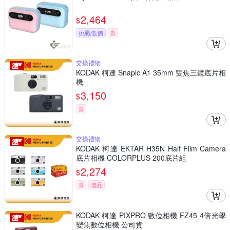
2,464
$
挑戰低價
券
交換禮物
KODAK 柯達 Snapic A1 35mm 雙焦三鏡底片相
機
3,150
$
券
交換禮物
KODAK 柯達 EKTAR H35N Half Film Camera
底片相機 COLORPLUS 200底片組
2,274
$
券
贈品
KODAK 柯達 PIXPRO 數位相機 FZ45 4倍光學
變焦數位相機 公司貨