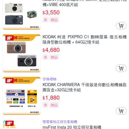
機+VIBE 400底片組
3,550
$
券
贈品
KODAK 柯達 PIXPRO C1 翻轉螢幕 復古相機
隨身型數位相機 + 64G記憶卡組
4,680
$
券
贈品
交換禮物
KODAK CHARMERA 千禧版迷你數位相機鑰匙
圈盲盒+32G記憶卡組
1,880
$
券
贈品
雙螢幕拍立得兒童相機
myFirst Insta 20 拍立得兒童相機