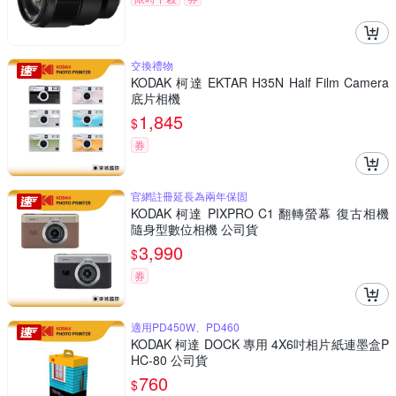
交換禮物
KODAK 柯達 EKTAR H35N Half Film Camera
底片相機
1,845
$
券
官網註冊延長為兩年保固
KODAK 柯達 PIXPRO C1 翻轉螢幕 復古相機
隨身型數位相機 公司貨
3,990
$
券
適用PD450W、PD460
KODAK 柯達 DOCK 專用 4X6吋相片紙連墨盒P
HC-80 公司貨
760
$