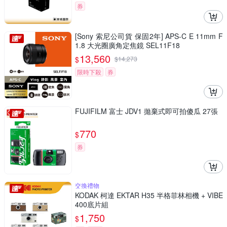
券
[Sony 索尼公司貨 保固2年] APS-C E 11mm F
1.8 大光圈廣角定焦鏡 SEL11F18
13,560
$
$
14,273
限時下殺
券
FUJIFILM 富士 JDV1 拋棄式即可拍傻瓜 27張
770
$
券
交換禮物
KODAK 柯達 EKTAR H35 半格菲林相機 + VIBE
400底片組
1,750
$