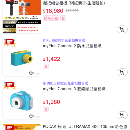
握把組合相機 (網紅新手/生活隨拍)
18,980
$
$
19,978
限時下殺
券
IPX8頂級防水兒童相機首選
myFirst Camera 2 防水兒童相機
1,422
$
券
多功能自拍微距兒童相機首選
myFirst Camera 3 雙鏡頭兒童相機
1,980
$
券
KODAK 柯達 ULTRAMAX 400 135mm彩色膠