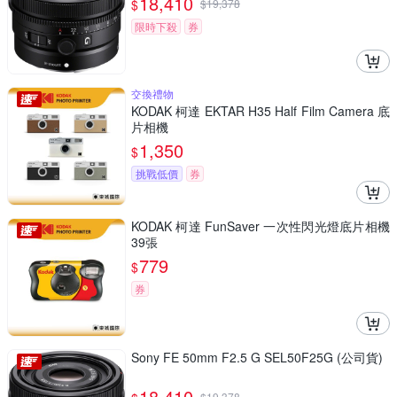
18,410
$
$
19,378
限時下殺
券
交換禮物
KODAK 柯達 EKTAR H35 Half Film Camera 底
片相機
1,350
$
挑戰低價
券
KODAK 柯達 FunSaver 一次性閃光燈底片相機
39張
779
$
券
Sony FE 50mm F2.5 G SEL50F25G (公司貨)
18,410
$
19,378