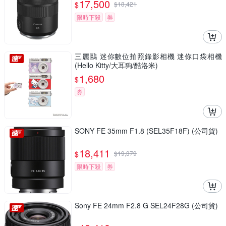
17,500
$
$
18,421
限時下殺
券
三麗鷗 迷你數位拍照錄影相機 迷你口袋相機
(Hello Kitty/大耳狗/酷洛米)
1,680
$
券
SONY FE 35mm F1.8 (SEL35F18F) (公司貨)
18,411
$
$
19,379
限時下殺
券
Sony FE 24mm F2.8 G SEL24F28G (公司貨)