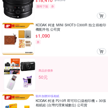
$
限時下殺
券
KODAK 柯達 MINI SHOT3 C300R 拍立得相印
機配件包 公司貨
1,090
$
券
商品折價券
50元
額外加贈30張相紙
KODAK 柯達 P210R 即可印口袋相印機 + 30張
相紙組 (台灣代理東城數位) 公司貨