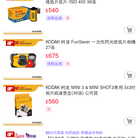
捲負片底片 /ISO 400 36張
540
$
挑戰低價
券
KODAK 柯達 FunSaver 一次性閃光燈底片相機
27張
675
$
挑戰低價
券
KODAK 柯達 MINI 3 & MINI SHOT3專用 3x3吋
相片紙連墨盒(30張) 公司貨
560
$
券
觸控式螢幕 拍照錄影 專屬桌布相框