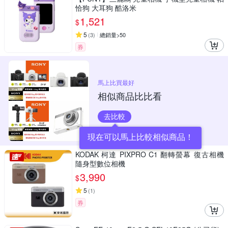
恰狗 大耳狗 酷洛米
1,521
$
5
(
3
)
總銷量>50
券
馬上比買最好
相似商品比比看
去比較
現在可以馬上比較相似商品！
KODAK 柯達 PIXPRO C1 翻轉螢幕 復古相機
隨身型數位相機
3,990
$
5
(
1
)
券