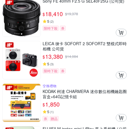
Sony FE 40mm F2.5 G SEL40F25G (公司貨)
18,410
$
$
19,378
5
(
2
)
限時下殺
券
LEICA 徠卡 SOFORT 2 SOFORT2 雙模式即時
相機 公司貨
13,380
$
$
14,084
5
(
3
)
限時下殺
券
交換禮物
KODAK 柯達 CHARMERA 迷你數位相機鑰匙圈
盲盒+64G記憶卡組
1,850
$
5
(
1
)
券
贈品
FUJIFILM instax mini LiPlay 馬上看相機 (公司