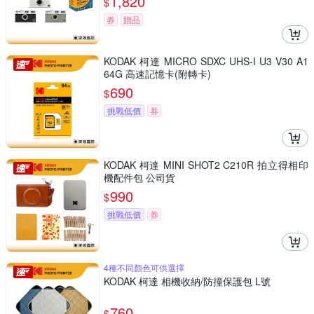
1,820
$
券
贈品
KODAK 柯達 MICRO SDXC UHS-I U3 V30 A1
64G 高速記憶卡(附轉卡)
690
$
挑戰低價
券
KODAK 柯達 MINI SHOT2 C210R 拍立得相印
機配件包 公司貨
990
$
挑戰低價
券
4種不同顏色可供選擇
KODAK 柯達 相機收納/防撞保護包 L號
760
$