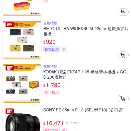
券
交換禮物
RETO ULTRA WIDE&SLIM 22mm 超廣角底片
相機
920
$
挑戰低價
券
交換禮物
KODAK 柯達 EKTAR H35 半格菲林相機 + GOL
D 200底片組
1,790
$
券
贈品
SONY FE 85mm F1.8 (SEL85F18) (公司貨)
16,471
$
$
17,337
限時下殺
券