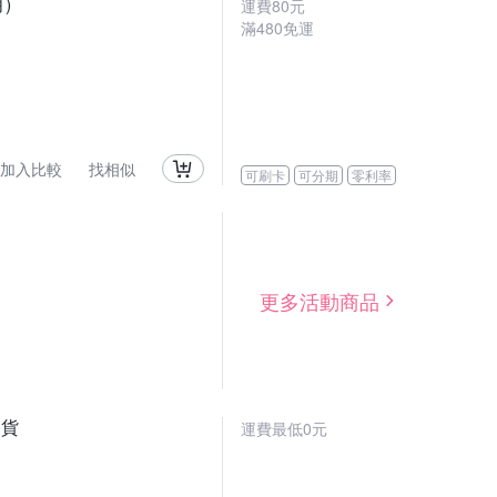
)
運費80元
滿480免運
加入比較
找相似
可刷卡
可分期
零利率
更多活動商品
司貨
運費最低0元