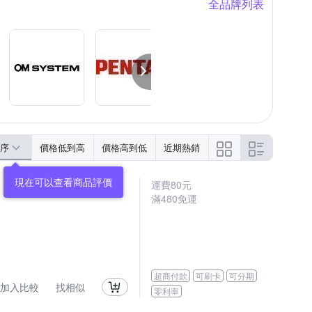
全品牌列表
序
價格低到高
價格高到低
近期熱銷
運費80元
滿480免運
超商付款
可刷卡
可分期
加入比較
找相似
零利率