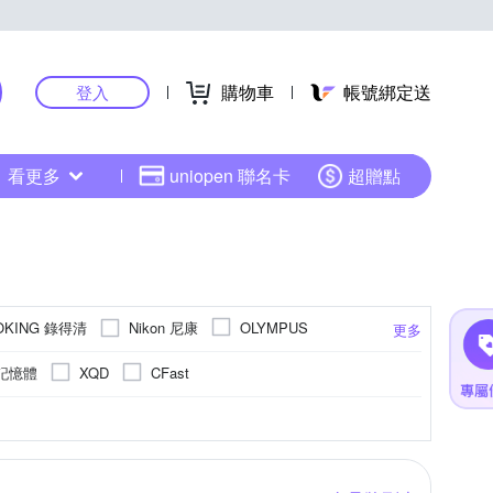
購物車
帳號綁定送
登入
看更多
uniopen 聯名卡
超贈點
OKING 錄得清
Nikon 尼康
OLYMPUS
更多
SANRIO 三麗鷗
SONY 索尼
Sigma
記憶體
XQD
CFast
3.1吋 CMOS
4000萬像素以上
1/2.3吋 CCD
1601萬~2000萬像素
M4/3
更多
更多