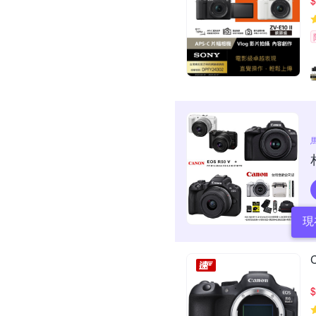
$
現
$