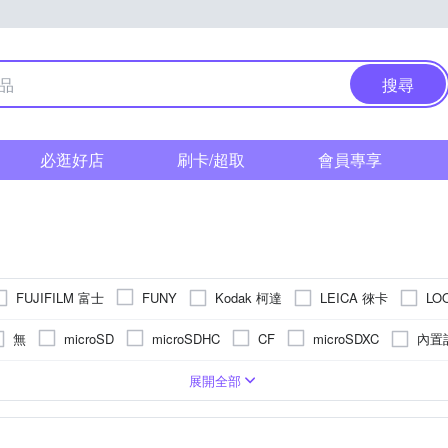
搜尋
必逛好店
刷卡/超取
會員專享
FUJIFILM 富士
Kodak 柯達
LEICA 徠卡
LO
FUNY
ic 國際牌
Polaroid 寶麗萊
PENTAX
RASTO
RICOH
無
內置
microSD
microSDHC
CF
microSDXC
其他品牌
S
相機
1萬~5000萬像素
/16000秒
2.5~2.9吋
1/2.3吋 CMOS
類單眼相機(PASM功能)
1/32000秒
3.0吋以上
無
無
BSI CMOS(高感光背照式)
1200萬~1600萬像素
固定式螢幕
1/6000秒
無
拍立得
後掀式螢幕
1/2000秒以下
即可拍
5001萬像素以上
1/
TFT LCD
APSC
展開全部
素以下
801萬~1199萬
3001萬~4000萬像素