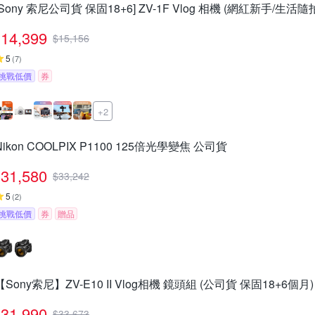
[Sony 索尼公司貨 保固18+6] ZV-1F Vlog 相機 (網紅新手/生活隨
14,399
$
15,156
5
(
7
)
挑戰低價
券
+2
Nikon COOLPIX P1100 125倍光學變焦 公司貨
31,580
$
33,242
5
(
2
)
挑戰低價
券
贈品
【Sony索尼】ZV-E10 II Vlog相機 鏡頭組 (公司貨 保固18+6個月)
31,990
$
33,673