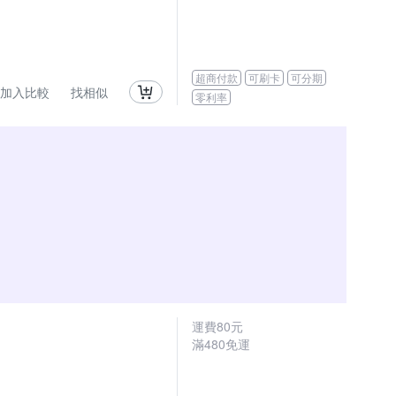
超商付款
可刷卡
可分期
加入比較
找相似
零利率
運費80元
滿480免運