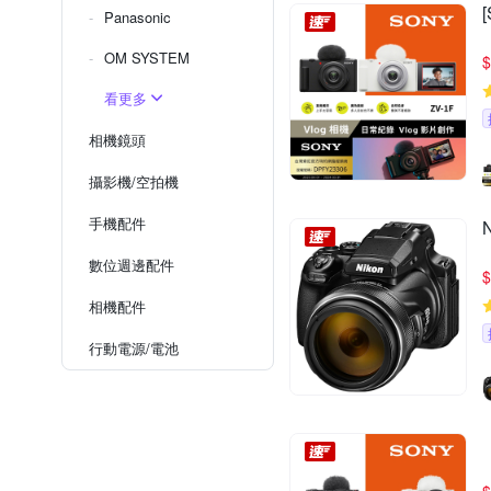
Panasonic
OM SYSTEM
$
看更多
相機鏡頭
攝影機/空拍機
手機配件
數位週邊配件
$
相機配件
行動電源/電池