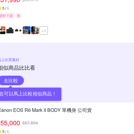
5
(
1
)
限時下殺
券
+1
馬上比買最好
相似商品比比看
去比較
在可以馬上比較相似商品！
Canon EOS R6 Mark II BODY 單機身 公司貨
55,000
$
57,894
5
(
1
)