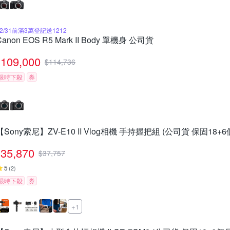
12/31前滿3萬登記送1212
Canon EOS R5 Mark II Body 單機身 公司貨
109,000
$
114,736
限時下殺
券
【Sony索尼】ZV-E10 II Vlog相機 手持握把組 (公司貨 保固18+6
35,870
$
37,757
5
(
2
)
限時下殺
券
+1