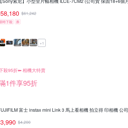
【Sony索尼】小型全片幅相機 ILCE-7CM2 (公司貨 保固18+6個月
58,180
$
61,242
限時下殺
券
+1
下殺95折⬅︎ 相機大特賣
滿1件享95折
FUJIFILM 富士 instax mini Link 3 馬上看相機 拍立得 印相機 公
3,990
$
4,200