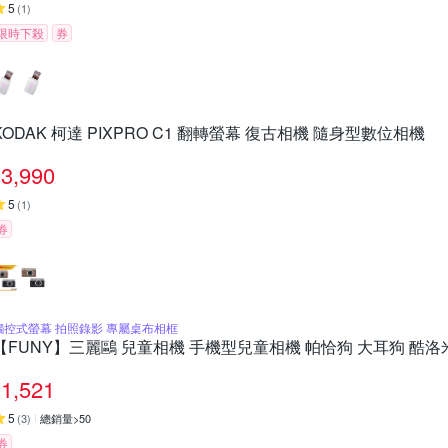
5
(
1
)
限時下殺
券
KODAK 柯達 PIXPRO C1 翻轉螢幕 復古相機 隨身型數位相機
3,990
5
(
1
)
券
觸控式螢幕 拍照錄影 專屬桌布相框
【FUNY】三麗鷗 兒童相機 手機型兒童相機 帕恰狗 大耳狗 酷洛
1,521
5
(
3
)
總銷量>50
券