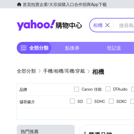
首頁
拍賣
企業/大宗採購入口
合作招商
App下載
Yahoo購物中心
相機
全部分類
點換券
登記送
相機
手機/相機/耳機/穿戴
Canon 佳能
DTAudio
品牌
Panason
OM SYSTEM
SD
SDHC
SDXC
儲存媒介
品牌名稱
YOMIX 優迷
SAMYANG
翻轉式螢幕
2001萬~3000萬像素
微單眼
1.9吋以下
1/8000秒
無
單眼
1/4000秒
2.0~2.5吋
可觸控式螢幕
1吋 CMO
一般型
300
1
CMOS
螢幕類型
有效像素
影像感應器
相機類型
螢幕尺寸
最快快門速度
800萬像素以下
1200萬像
Live MOS
CCD
熱門推薦