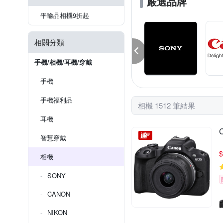
嚴選品牌
平輸品相機9折起
相關分類
手機/相機/耳機/穿戴
手機
手機福利品
相機 1512 筆結果
耳機
智慧穿戴
$
相機
SONY
CANON
NIKON