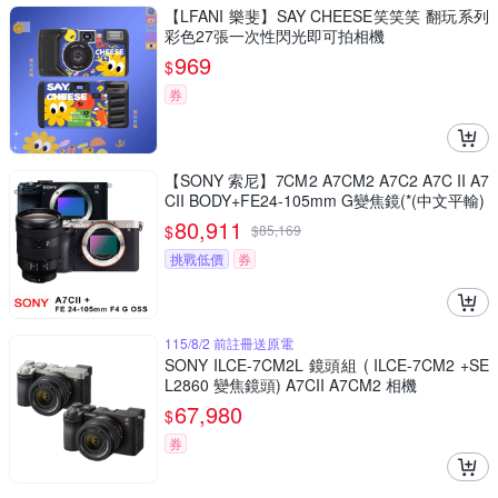
【LFANI 樂斐】SAY CHEESE笑笑笑 翻玩系列
彩色27張一次性閃光即可拍相機
969
$
券
【SONY 索尼】7CM2 A7CM2 A7C2 A7C II A7
CII BODY+FE24-105mm G變焦鏡(*(中文平輸)
80,911
$
$
85,169
挑戰低價
券
115/8/2 前註冊送原電
SONY ILCE-7CM2L 鏡頭組 ( ILCE-7CM2 +SE
L2860 變焦鏡頭) A7CII A7CM2 相機
67,980
$
券