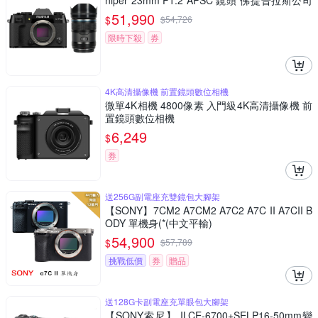
niper 23mm F1.2 APSC 鏡頭 佛提普拉斯公司
貨
51,990
$
$
54,726
限時下殺
券
4K高清攝像機 前置鏡頭數位相機
微單4K相機 4800像素 入門級4K高清攝像機 前
置鏡頭數位相機
6,249
$
券
送256G副電座充雙鏡包大腳架
【SONY】7CM2 A7CM2 A7C2 A7C II A7CII B
ODY 單機身(*(中文平輸)
54,900
$
$
57,789
挑戰低價
券
贈品
送128G卡副電座充單眼包大腳架
【SONY索尼】 ILCE-6700+SELP16-50mm變