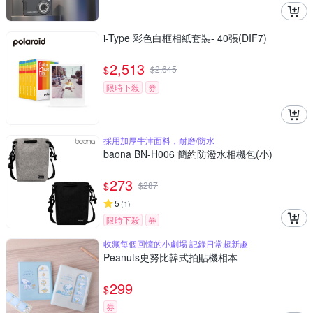
i-Type 彩色白框相紙套裝- 40張(DIF7)
2,513
$
$
2,645
限時下殺
券
採用加厚牛津面料，耐磨/防水
baona BN-H006 簡約防潑水相機包(小)
273
$
$
287
5
(
1
)
限時下殺
券
收藏每個回憶的小劇場 記錄日常超新趣
Peanuts史努比韓式拍貼機相本
299
$
券