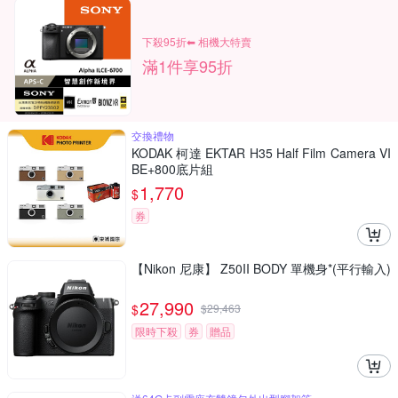
下殺95折⬅︎ 相機大特賣
滿1件享95折
交換禮物
KODAK 柯達 EKTAR H35 Half Film Camera VI
BE+800底片組
1,770
$
券
【Nikon 尼康】 Z50II BODY 單機身*(平行輸入)
27,990
$
$
29,463
限時下殺
券
贈品