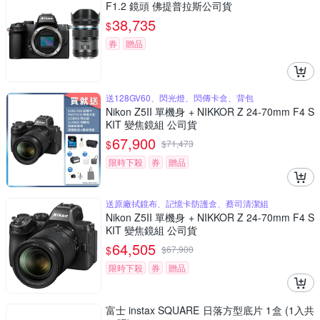
F1.2 鏡頭 佛提普拉斯公司貨
38,735
$
券
贈品
送128GV60、閃光燈、閃傳卡盒、背包
Nikon Z5II 單機身 + NIKKOR Z 24-70mm F4 S
KIT 變焦鏡組 公司貨
67,900
$
$
71,473
限時下殺
券
贈品
送原廠拭鏡布、記憶卡防護盒、蔡司清潔組
Nikon Z5II 單機身 + NIKKOR Z 24-70mm F4 S
KIT 變焦鏡組 公司貨
64,505
$
$
67,900
限時下殺
券
贈品
富士 instax SQUARE 日落方型底片 1盒 (1入共