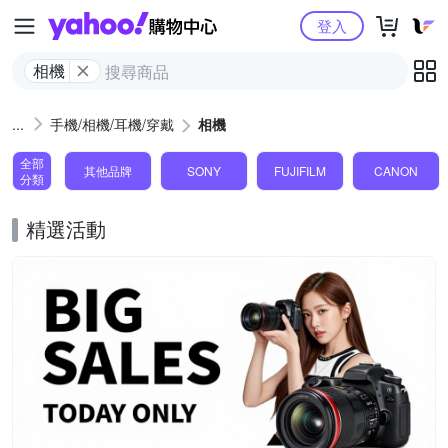
Yahoo購物中心
登入
相機
手機/相機/耳機/穿戴
相機
全部
其他品牌
SONY
FUJIFILM
CANON
分類
精選活動