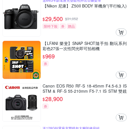
送64G卡副電座充雙鏡包外出型腳架等
【Nikon 尼康】 Z50II BODY 單機身*(平行輸入)
29,500
$
$
31,052
限時下殺
券
贈品
【LFANI 樂斐】SNAP SHOT隨手拍 翻玩系列
彩色27張一次性閃光即可拍相機
969
$
券
Canon EOS R50 RF-S 18-45mm F4.5-6.3 IS
STM & RF-S 55-210mm F5-7.1 IS STM 雙鏡
組 黑色 (公司貨)
28,900
$
券
送128G副電座充雙鏡包大腳架修容組