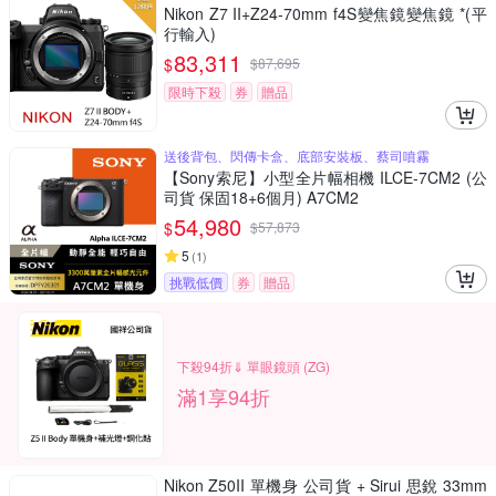
Nikon Z7 II+Z24-70mm f4S變焦鏡變焦鏡 *(平
行輸入)
83,311
$
$
87,695
限時下殺
券
贈品
送後背包、閃傳卡盒、底部安裝板、蔡司噴霧
【Sony索尼】小型全片幅相機 ILCE-7CM2 (公
司貨 保固18+6個月) A7CM2
54,980
$
$
57,873
5
(
1
)
挑戰低價
券
贈品
下殺94折⇓ 單眼鏡頭 (ZG)
滿1享94折
Nikon Z50II 單機身 公司貨 + Sirui 思銳 33mm