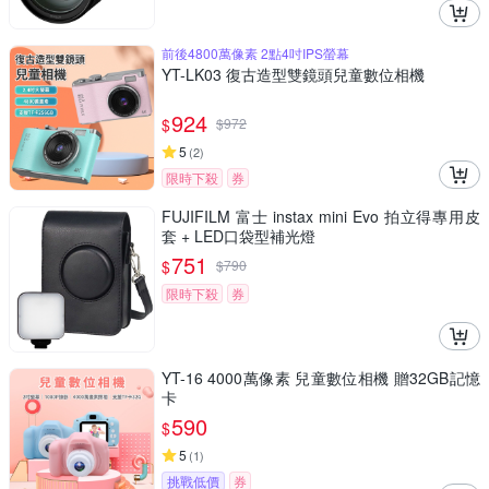
前後4800萬像素 2點4吋IPS螢幕
YT-LK03 復古造型雙鏡頭兒童數位相機
924
$
$
972
5
(
2
)
限時下殺
券
FUJIFILM 富士 instax mini Evo 拍立得專用皮
套 + LED口袋型補光燈
751
$
$
790
限時下殺
券
YT-16 4000萬像素 兒童數位相機 贈32GB記憶
卡
590
$
5
(
1
)
挑戰低價
券