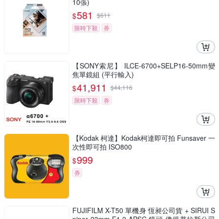
10張)
581
$
$
611
限時下殺
券
【SONY索尼】 ILCE-6700+SELP16-50mm變
焦單鏡組 (平行輸入)
41,911
$
$
44,116
限時下殺
券
【Kodak 柯達】Kodak柯達即可拍 Funsaver 一
次性即可拍 ISO800
999
$
券
FUJIFILM X-T50 單機身 恆昶公司貨 + SIRUI S