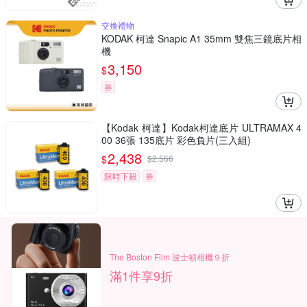
交換禮物
KODAK 柯達 Snapic A1 35mm 雙焦三鏡底片相
機
3,150
$
券
【Kodak 柯達】Kodak柯達底片 ULTRAMAX 4
00 36張 135底片 彩色負片(三入組)
2,438
$
$
2,566
限時下殺
券
The Boston Film 波士頓相機９折
滿1件享9折