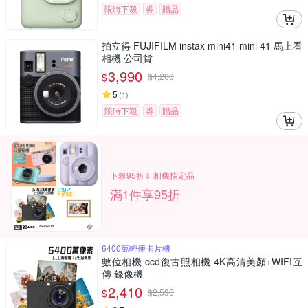
限時下殺
券
贈品
拍立得 FUJIFILM instax mini41 mini 41 馬上看
相機 公司貨
3,990
$
$
4,200
5
(
1
)
限時下殺
券
贈品
下殺95折⇓ 相機指定品
滿1件享95折
6400萬輕便卡片機
數位相機 ccd復古照相機 4K高清美顏+WIFI互
傳 錄像機
2,410
$
$
2,536