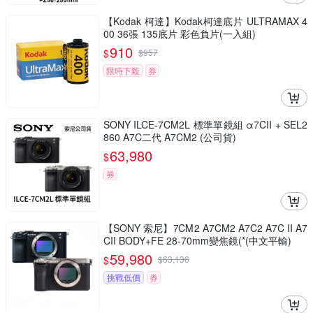
【Kodak 柯達】Kodak柯達底片 ULTRAMAX 4
00 36張 135底片 彩色負片(一入組)
910
$
$
957
限時下殺
券
SONY ILCE-7CM2L 標準單鏡組 α7CII + SEL2
860 A7C二代 A7CM2 (公司貨)
63,980
$
券
【SONY 索尼】7CM2 A7CM2 A7C2 A7C II A7
CII BODY+FE 28-70mm變焦鏡(*(中文平輸)
59,980
$
$
63,136
挑戰低價
券