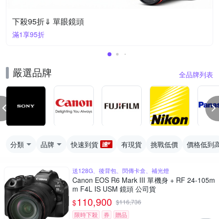
下殺95折⇓ 單眼鏡頭
滿1享95折
嚴選品牌
全品牌列表
分類
品牌
快速到貨
有現貨
挑戰低價
價格低到
送128G、後背包、閃傳卡盒、補光燈
Canon EOS R6 Mark III 單機身 + RF 24-105m
m F4L IS USM 鏡頭 公司貨
110,900
$
$
116,736
限時下殺
券
贈品