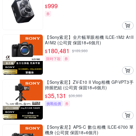
999
$
券
【Sony索尼】全片幅單眼相機 ILCE-1M2 A1II
A1M2 (公司貨 保固18+6個月)
180,481
$
$
189,980
限時下殺
券
【Sony索尼】ZV-E10 II Vlog相機 GP-VPT3手
持握把組 (公司貨 保固18+6個月)
35,131
$
$
36,980
挑戰低價
券
【Sony索尼】APS-C 數位相機 ILCE-6700 單
機身 (公司貨 保固18+6個月)