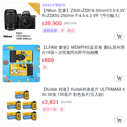
送64G卡雙鏡包
【Nikon 尼康】Z50II+ZDX16-50mmf/3.5-6.3V
R+ZDX50-250mm F/4.5-6.3 VR *(平行輸入)
39,900
$
$
42,000
挑戰低價
券
贈品
【LFANI 樂斐】MEMPHIS孟菲斯 翻玩系列黑
白18張一次性無閃光即可拍相機
869
$
券
【Kodak 柯達】Kodak柯達底片 ULTRAMAX 4
00 36張 135底片 彩色負片(五入組)
3,831
$
$
4,032
限時下殺
券