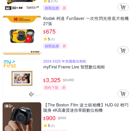
3.7
(
1
)
挑戰低價
券
Kodak 柯達 FunSaver 一次性閃光燈底片相機
27張
675
$
5
(
1
)
挑戰低價
券
2024-2025 年美國最佳相框
myFirst Frame Live 智慧數位相框
3,325
$
$
3,499
限時下殺
券
【The Boston Film 波士頓相機】HJD-02 輕巧
隨身 4K高畫質迷你單眼數位相機
900
$
$
999
5
(
1
)