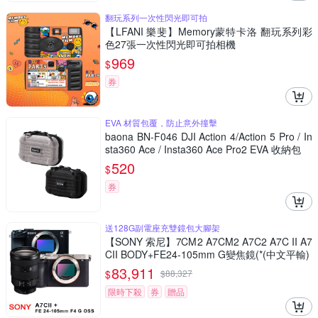
翻玩系列一次性閃光即可拍
【LFANI 樂斐】Memory蒙特卡洛 翻玩系列彩
色27張一次性閃光即可拍相機
969
$
券
EVA 材質包覆，防止意外撞擊
baona BN-F046 DJI Action 4/Action 5 Pro / In
sta360 Ace / Insta360 Ace Pro2 EVA 收納包
520
$
券
送128G副電座充雙鏡包大腳架
【SONY 索尼】7CM2 A7CM2 A7C2 A7C II A7
CII BODY+FE24-105mm G變焦鏡(*(中文平輸)
83,911
$
$
88,327
限時下殺
券
贈品