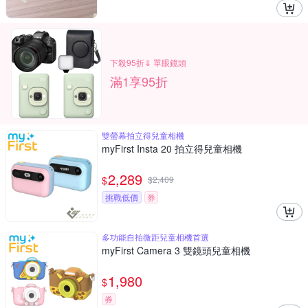
下殺95折⇓ 單眼鏡頭
滿1享95折
雙螢幕拍立得兒童相機
myFirst Insta 20 拍立得兒童相機
2,289
$
$
2,409
挑戰低價
券
多功能自拍微距兒童相機首選
myFirst Camera 3 雙鏡頭兒童相機
1,980
$
券