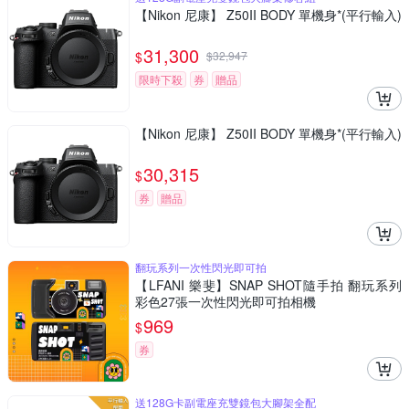
【Nikon 尼康】 Z50II BODY 單機身*(平行輸入)
31,300
$
$
32,947
限時下殺
券
贈品
【Nikon 尼康】 Z50II BODY 單機身*(平行輸入)
30,315
$
券
贈品
翻玩系列一次性閃光即可拍
【LFANI 樂斐】SNAP SHOT隨手拍 翻玩系列
彩色27張一次性閃光即可拍相機
969
$
券
送128G卡副電座充雙鏡包大腳架全配