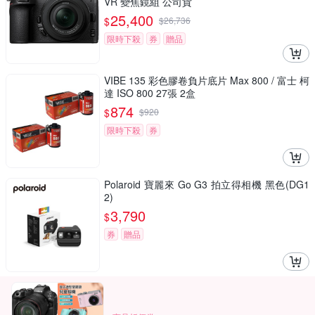
VR 變焦鏡組 公司貨
25,400
$
$
26,736
限時下殺
券
贈品
VIBE 135 彩色膠卷負片底片 Max 800 / 富士 柯
達 ISO 800 27張 2盒
874
$
$
920
限時下殺
券
Polaroid 寶麗來 Go G3 拍立得相機 黑色(DG1
2)
3,790
$
券
贈品