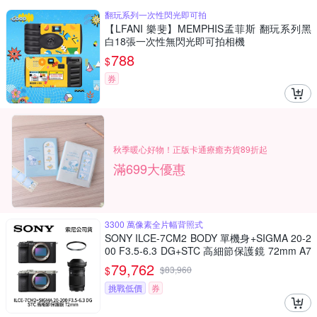
翻玩系列一次性閃光即可拍
【LFANI 樂斐】MEMPHIS孟菲斯 翻玩系列黑
白18張一次性無閃光即可拍相機
788
$
券
秋季暖心好物！正版卡通療癒夯貨89折起
滿699大優惠
3300 萬像素全片幅背照式
SONY ILCE-7CM2 BODY 單機身+SIGMA 20-2
00 F3.5-6.3 DG+STC 高細節保護鏡 72mm A7
CM2 A7C二代 (公司貨)
79,762
$
$
83,960
挑戰低價
券