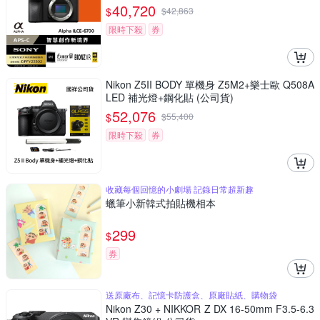
40,720
$
$
42,863
限時下殺
券
Nikon Z5II BODY 單機身 Z5M2+樂士歐 Q508A
LED 補光燈+鋼化貼 (公司貨)
52,076
$
$
55,400
限時下殺
券
收藏每個回憶的小劇場 記錄日常超新趣
蠟筆小新韓式拍貼機相本
299
$
券
送原廠布、記憶卡防護盒、原廠貼紙、購物袋
Nikon Z30 + NIKKOR Z DX 16-50mm F3.5-6.3