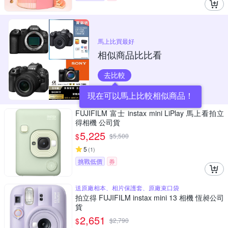
馬上比買最好
相似商品比比看
去比較
現在可以馬上比較相似商品！
FUJIFILM 富士 instax mini LiPlay 馬上看拍立
得相機 公司貨
5,225
$
$
5,500
5
(
1
)
挑戰低價
券
送原廠相本、相片保護套、原廠束口袋
拍立得 FUJIFILM instax mini 13 相機 恆昶公司
貨
2,651
$
$
2,790