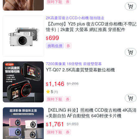
限時下殺
券
2K高畫質復古CCD小相機 隨拍隨走
【Zumoji】Y25 plus 復古CCD迷你相機(不帶記
憶卡)｜2k畫質 大螢幕 網紅推薦 穿搭配件
699
$
挑戰低價
券
7200萬像素 16倍變焦 前後雙螢幕
YT-Q07 2.5K高畫質雙螢幕數位相機
1,146
$
$
1,206
5
(
1
)
限時下殺
券
【KELING 科淩】照相機 CCD復古相機 4K高清
+美顏自拍 AF自動變焦 64G輕便卡片機
1,761
$
$
1,853
限時下殺
券