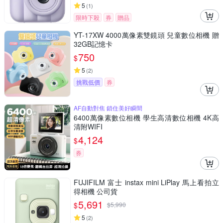
5
(
1
)
限時下殺
券
贈品
YT-17XW 4000萬像素雙鏡頭 兒童數位相機 贈
32GB記憶卡
750
$
5
(
2
)
挑戰低價
券
AF自動對焦 鎖住美好瞬間
6400萬像素數位相機 學生高清數位相機 4K高
清附WIFI
4,124
$
券
FUJIFILM 富士 instax mini LiPlay 馬上看拍立
得相機 公司貨
5,691
$
$
5,990
5
(
2
)