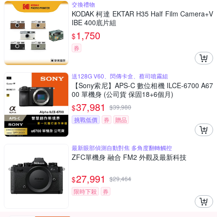
交換禮物
KODAK 柯達 EKTAR H35 Half Film Camera+V
IBE 400底片組
1,750
$
券
送128G V60、閃傳卡盒、蔡司噴霧組
【Sony索尼】APS-C 數位相機 ILCE-6700 A67
00 單機身 (公司貨 保固18+6個月)
37,981
$
$
39,980
挑戰低價
券
贈品
最新眼部偵測自動對焦 多角度翻轉觸控
ZFC單機身 融合 FM2 外觀及最新科技
27,991
$
$
29,464
限時下殺
券