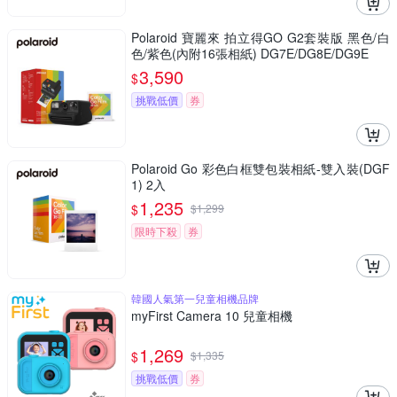
Polaroid 寶麗來 拍立得GO G2套裝版 黑色/白
色/紫色(內附16張相紙) DG7E/DG8E/DG9E
3,590
$
挑戰低價
券
Polaroid Go 彩色白框雙包裝相紙-雙入裝(DGF
1) 2入
1,235
$
$
1,299
限時下殺
券
韓國人氣第一兒童相機品牌
myFirst Camera 10 兒童相機
1,269
$
$
1,335
挑戰低價
券