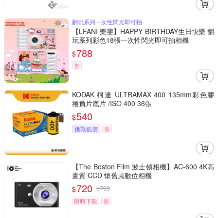
翻玩系列一次性閃光即可拍
【LFANI 樂斐】HAPPY BIRTHDAY生日快樂 翻
玩系列彩色18張一次性閃光即可拍相機
788
$
券
KODAK 柯達 ULTRAMAX 400 135mm彩色膠
捲負片底片 /ISO 400 36張
540
$
挑戰低價
券
【The Boston Film 波士頓相機】AC-600 4K高
畫質 CCD 懷舊風數位相機
720
$
$
799
限時下殺
券