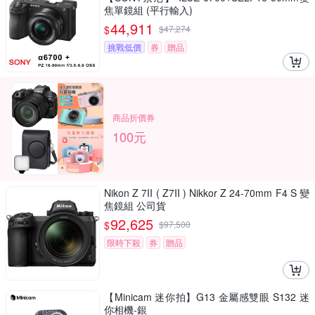
焦單鏡組 (平行輸入)
44,911
$
$
47,274
挑戰低價
券
贈品
商品折價券
100元
Nikon Z 7II ( Z7II ) Nikkor Z 24-70mm F4 S 變
焦鏡組 公司貨
92,625
$
$
97,500
限時下殺
券
贈品
【Minicam 迷你拍】G13 金屬感雙眼 S132 迷
你相機-銀