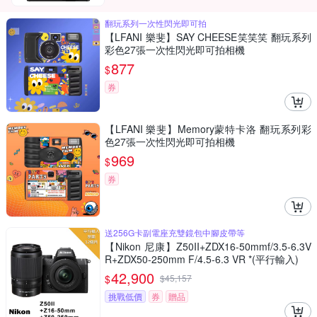
翻玩系列一次性閃光即可拍
【LFANI 樂斐】SAY CHEESE笑笑笑 翻玩系列
彩色27張一次性閃光即可拍相機
877
$
券
【LFANI 樂斐】Memory蒙特卡洛 翻玩系列彩
色27張一次性閃光即可拍相機
969
$
券
送256G卡副電座充雙鏡包中腳皮帶等
【Nikon 尼康】Z50II+ZDX16-50mmf/3.5-6.3V
R+ZDX50-250mm F/4.5-6.3 VR *(平行輸入)
42,900
$
$
45,157
挑戰低價
券
贈品