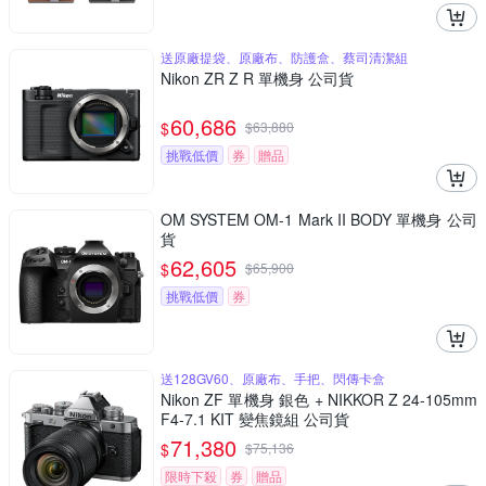
送原廠提袋、原廠布、防護盒、蔡司清潔組
Nikon ZR Z R 單機身 公司貨
60,686
$
$
63,880
挑戰低價
券
贈品
OM SYSTEM OM-1 Mark II BODY 單機身 公司
貨
62,605
$
$
65,900
挑戰低價
券
送128GV60、原廠布、手把、閃傳卡盒
Nikon ZF 單機身 銀色 + NIKKOR Z 24-105mm
F4-7.1 KIT 變焦鏡組 公司貨
71,380
$
$
75,136
限時下殺
券
贈品