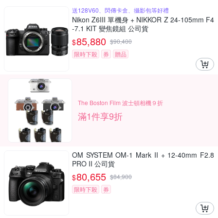
送128V60、閃傳卡盒、攝影包等好禮
Nikon Z6III 單機身 + NIKKOR Z 24-105mm F4
-7.1 KIT 變焦鏡組 公司貨
85,880
$
$
90,400
限時下殺
券
贈品
The Boston Film 波士頓相機９折
滿1件享9折
OM SYSTEM OM-1 Mark II + 12-40mm F2.8
PRO II 公司貨
80,655
$
$
84,900
限時下殺
券