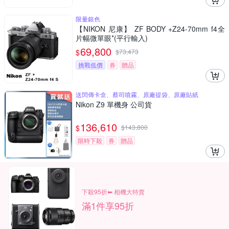
限量銀色
【NIKON 尼康】 ZF BODY +Z24-70mm f4全
片幅微單眼*(平行輸入)
69,800
$
$
73,473
挑戰低價
券
贈品
送閃傳卡盒、蔡司噴霧、原廠提袋、原廠貼紙
Nikon Z9 單機身 公司貨
136,610
$
$
143,800
限時下殺
券
贈品
下殺95折⬅︎ 相機大特賣
滿1件享95折