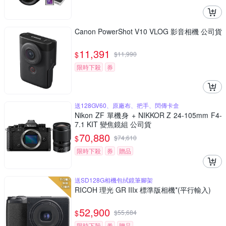
Canon PowerShot V10 VLOG 影音相機 公司貨
11,391
$
$
11,990
限時下殺
券
送128GV60、原廠布、把手、閃傳卡盒
Nikon ZF 單機身 + NIKKOR Z 24-105mm F4-
7.1 KIT 變焦鏡組 公司貨
70,880
$
$
74,610
限時下殺
券
贈品
送SD128G相機包拭鏡筆腳架
RICOH 理光 GR IIIx 標準版相機*(平行輸入)
52,900
$
$
55,684
限時下殺
券
贈品