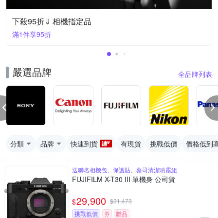
下殺95折⇓ 相機指定品
滿1件享95折
嚴選品牌
全品牌列表
分類
品牌
快速到貨
有現貨
挑戰低價
價格低到
送聯名相機包、保護貼、蔡司清潔噴霧組
FUJIFILM X-T30 III 單機身 公司貨
29,900
$
$
31,473
挑戰低價
券
贈品