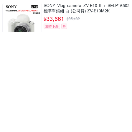
SONY Vlog camera ZV-E10 II + SELP16502
標準單鏡組 白 (公司貨) ZV-E10M2K
33,661
$
$
35,432
限時下殺
券
水底攝影 無所畏懼
【 OM SYSTEM 】 TG-7 單機身 (公司貨)
16,101
$
$
16,948
5
(
1
)
挑戰低價
券
收藏每個回憶的小劇場 記錄日常超新趣
迪士尼拍貼機相本
299
$
券