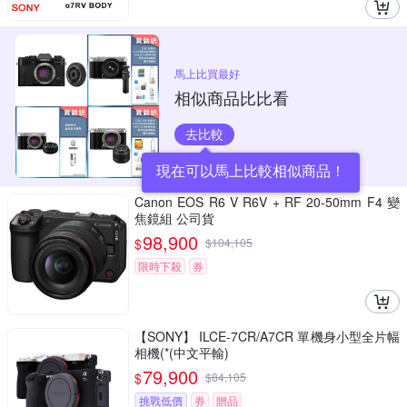
馬上比買最好
相似商品比比看
去比較
現在可以馬上比較相似商品！
Canon EOS R6 V R6V + RF 20-50mm F4 變
焦鏡組 公司貨
98,900
$
$
104,105
限時下殺
券
【SONY】 ILCE-7CR/A7CR 單機身小型全片幅
相機(*(中文平輸)
79,900
$
$
84,105
挑戰低價
券
贈品