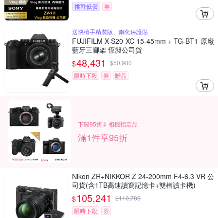
挑戰低價
券
送快槍手精裝版、鋼化保護貼
FUJIFILM X-S20 XC 15-45mm + TG-BT1 原廠
藍牙三腳架 恆昶公司貨
48,431
$
$
50,980
限時下殺
券
贈品
下殺95折⇓ 相機指定品
滿1件享95折
Nikon ZR+NIKKOR Z 24-200mm F4-6.3 VR 公
司貨(含1TB高速讀寫記憶卡+雙槽讀卡機)
105,241
$
$
110,780
限時下殺
券