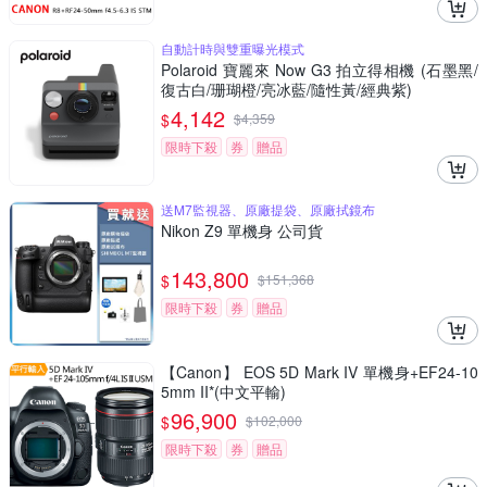
自動計時與雙重曝光模式
Polaroid 寶麗來 Now G3 拍立得相機 (石墨黑/
復古白/珊瑚橙/亮冰藍/隨性黃/經典紫)
4,142
$
$
4,359
限時下殺
券
贈品
送M7監視器、原廠提袋、原廠拭鏡布
Nikon Z9 單機身 公司貨
143,800
$
$
151,368
限時下殺
券
贈品
【Canon】 EOS 5D Mark IV 單機身+EF24-10
5mm II*(中文平輸)
96,900
$
$
102,000
限時下殺
券
贈品