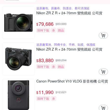
送原廠包、原廠布、防護盒、蔡司清潔組
Nikon ZR Z R + 24-70mm 變焦鏡組 公司貨
79,686
$
$
83,880
限時下殺
券
贈品
送原廠電池、閃傳卡盒、手柄、貼膜、保護鏡
Nikon ZR Z R + 24-70mm 變焦鏡組 公司貨
83,880
$
$
88,294
限時下殺
券
贈品
Canon PowerShot V10 VLOG 影音相機 公司貨
11,990
$
$
12,621
限時下殺
券