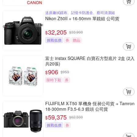
送原廠拭鏡布、記憶卡防護盒、蔡司清潔組
Nikon Z50II + 16-50mm 單鏡組 公司貨
32,205
$
$
33,900
挑戰低價
券
贈品
富士 instax SQUARE 白寶石方型底片 2盒 (2入
共20張)
906
$
$
953
限時下殺
券
FUJIFILM X-T50 單機身 恆昶公司貨 + Tamron
18-300mm F3.5-6.3 鏡頭 公司貨
59,375
$
$
62,500
挑戰低價
券