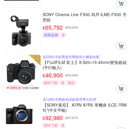
SONY Cinema Line FX30 XLR ILME-FX30 手
把組
65,792
$
$
69,254
挑戰低價
券
送256G卡副電座充雙鏡包大腳架全配
【FUJIFILM 富士】X-S20+15-45mm變焦鏡組
(平行輸入)
46,900
$
$
49,368
限時下殺
券
贈品
送128G卡雙鏡包拭鏡筆背帶大吹球
【SONY索尼】 A7RV A7R5 單機身 ILCE-7RM
5(*(中文平輸)
92,980
$
$
97,873
限時下殺
券