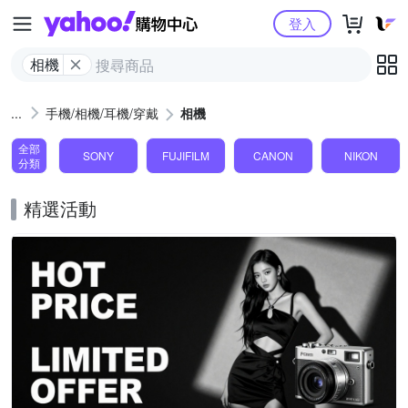
Yahoo購物中心
登入
相機
手機/相機/耳機/穿戴
相機
全部
SONY
FUJIFILM
CANON
NIKON
分類
精選活動