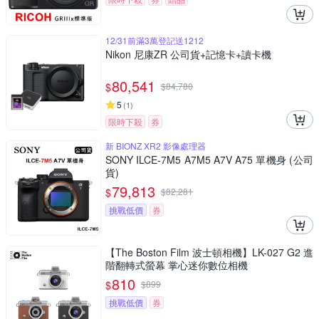
12/31前滿3萬登記送1212
Nikon 尼康ZR 公司貨+記憶卡+讀卡機
80,541
$
$
84,780
5
(
1
)
限時下殺
券
新 BIONZ XR2 影像處理器
SONY ILCE-7M5 A7M5 A7V A75 單機身 (公司
貨)
79,813
$
$
82,281
挑戰低價
券
【The Boston Film 波士頓相機】LK-027 G2 進
階翻轉式螢幕 掌心迷你數位相機
810
$
$
899
挑戰低價
券