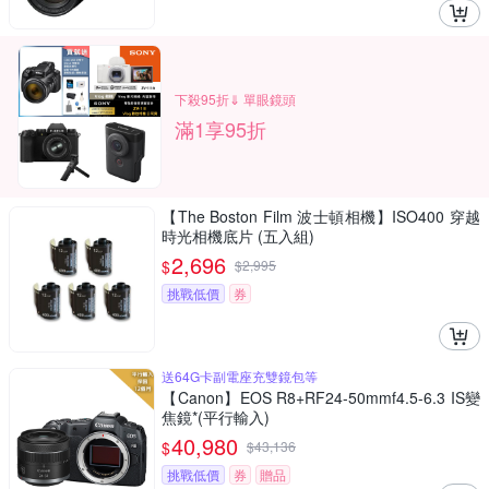
下殺95折⇓ 單眼鏡頭
滿1享95折
【The Boston Film 波士頓相機】ISO400 穿越
時光相機底片 (五入組)
2,696
$
$
2,995
挑戰低價
券
送64G卡副電座充雙鏡包等
【Canon】EOS R8+RF24-50mmf4.5-6.3 IS變
焦鏡*(平行輸入)
40,980
$
$
43,136
挑戰低價
券
贈品