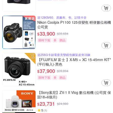
送128GV60、原廠布、包、記憶卡盒
Nikon Coolpix P1100 125倍變焦 輕便數位相機
公司貨
33,900
$
$
35,684
限時下殺
券
贈品
送256G卡副電座充雙鏡包腳架皮夾項鍊
【FUJIFILM 富士 】X-M5 + XC 15-45mm KIT*
(平行輸入)-黑色
37,900
$
$
39,894
限時下殺
券
贈品
【Sony索尼】ZV-1 II Vlog 數位相機 (公司貨 保
固18+6個月)
23,731
$
$
24,980
5
(
1
)