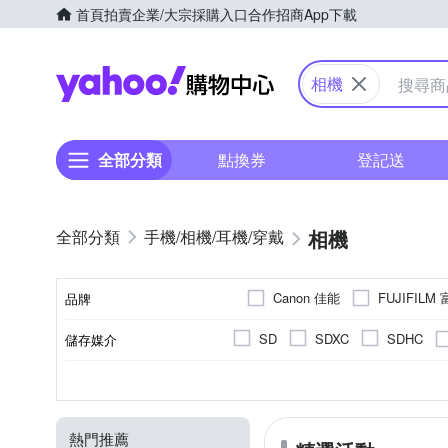
首頁
拍賣
企業/大宗採購入口
合作招商
App下載
Yahoo購物中心
相機
全部分類
點換券
登記送
相機
手機/相機/耳機/穿戴
Canon 佳能
FUJIFILM
品牌
Panasonic 國際牌
PEN
SD
SDXC
SDHC
儲存媒介
品牌名稱
翻轉式螢幕
2001萬~3000萬像素
微單眼
1.9吋以下
1/8000秒
一般型相機
無
1/4000秒
2.0~2.5吋
可觸控式螢幕
無
1
CMOS
APSC
螢幕類型
有效像素
相機類型
影像感應器
螢幕尺寸
最快快門速度
5001萬像素以上
3001萬~
Live MOS
CCD
熱門推薦