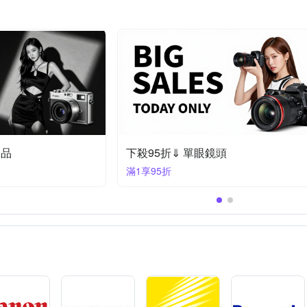
頭
The Boston Film 波士頓相機９折
滿1件享9折