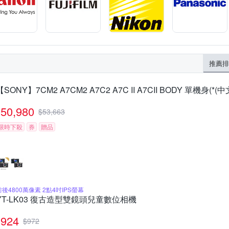
推薦排
【SONY】7CM2 A7CM2 A7C2 A7C II A7CII BODY 單機身(*(
50,980
$
53,663
限時下殺
券
贈品
前後4800萬像素 2點4吋IPS螢幕
YT-LK03 復古造型雙鏡頭兒童數位相機
924
$
972