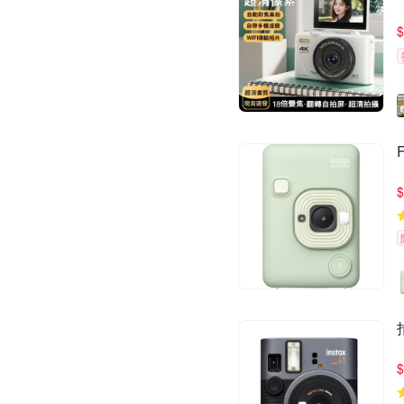
$
$
$