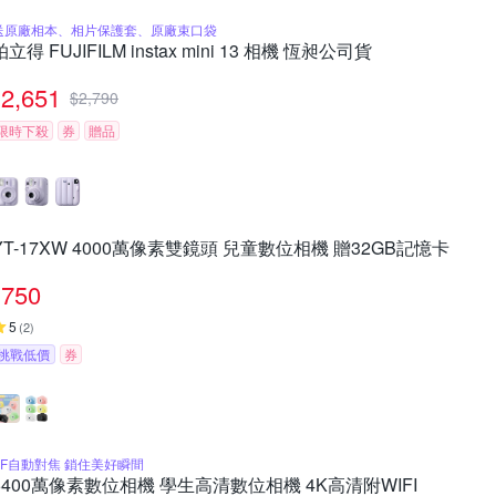
送原廠相本、相片保護套、原廠束口袋
拍立得 FUJIFILM instax mini 13 相機 恆昶公司貨
2,651
$
2,790
限時下殺
券
贈品
YT-17XW 4000萬像素雙鏡頭 兒童數位相機 贈32GB記憶卡
750
5
(
2
)
挑戰低價
券
AF自動對焦 鎖住美好瞬間
6400萬像素數位相機 學生高清數位相機 4K高清附WIFI