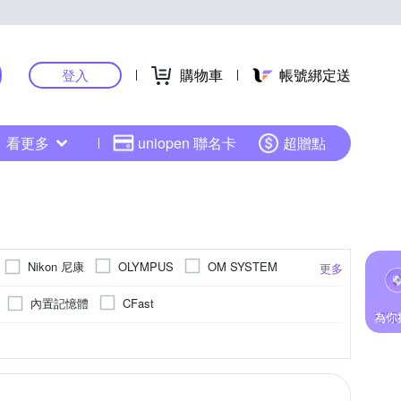
購物車
帳號綁定送
登入
看更多
uniopen 聯名卡
超贈點
Nikon 尼康
OLYMPUS
OM SYSTEM
更多
SONY 索尼
其他品牌
SAMYANG
內置記憶體
CFast
高感光背照式)
800萬像素以下
1/2.3吋 CCD
1601萬~2000萬像素
M4/3
更多
更多