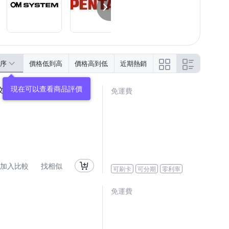
序
價格低到高
價格高到低
近期熱銷
中文平輸)
免運費
加入比較
找相似
可刷卡
可分期
零利率
免運費