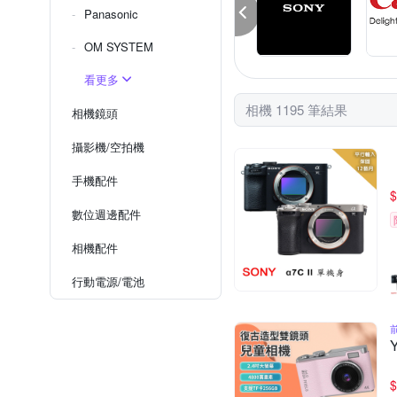
Panasonic
OM SYSTEM
看更多
相機 1195 筆結果
相機鏡頭
攝影機/空拍機
手機配件
$
數位週邊配件
相機配件
行動電源/電池
$