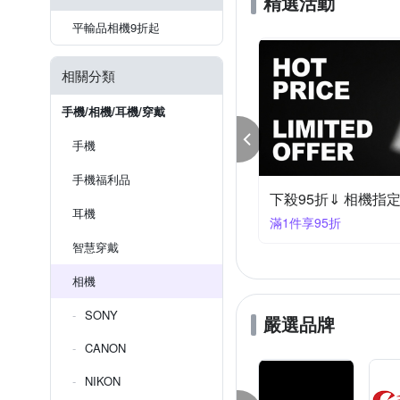
精選活動
平輸品相機9折起
相關分類
手機/相機/耳機/穿戴
手機
手機福利品
95折⇓ 相機指定品
下殺95折⇓ 單眼鏡
耳機
件享95折
滿1享95折
智慧穿戴
相機
SONY
嚴選品牌
CANON
NIKON