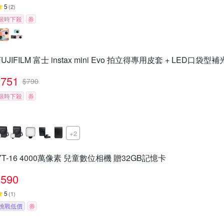
5
(
2
)
限時下殺
券
FUJIFILM 富士 instax mini Evo 拍立得專用皮套 + LED口袋型
751
$
790
限時下殺
券
+2
YT-16 4000萬像素 兒童數位相機 贈32GB記憶卡
590
5
(
1
)
挑戰低價
券