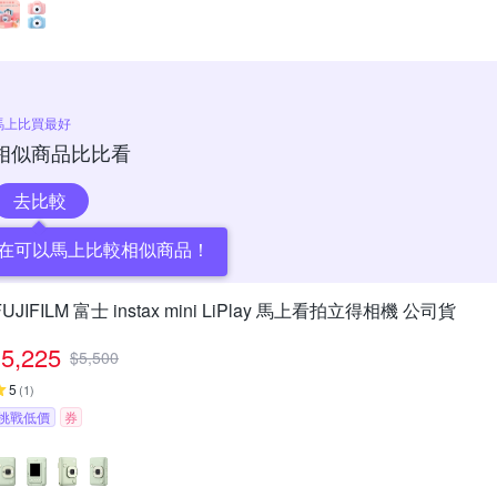
馬上比買最好
相似商品比比看
去比較
在可以馬上比較相似商品！
FUJIFILM 富士 instax mini LiPlay 馬上看拍立得相機 公司貨
5,225
$
5,500
5
(
1
)
挑戰低價
券