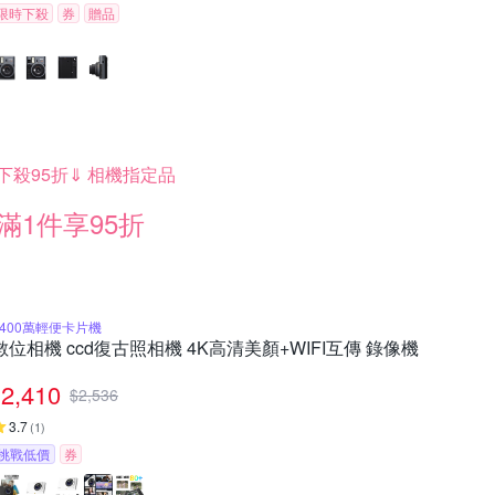
限時下殺
券
贈品
下殺95折⇓ 相機指定品
滿1件享95折
6400萬輕便卡片機
數位相機 ccd復古照相機 4K高清美顏+WIFI互傳 錄像機
2,410
$
2,536
3.7
(
1
)
挑戰低價
券