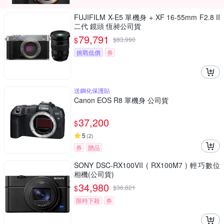
FUJIFILM X-E5 單機身 + XF 16-55mm F2.8 II
二代 鏡頭 恆昶公司貨
79,791
$
$
83,990
挑戰低價
券
送鋼化保護貼
Canon EOS R8 單機身 公司貨
37,200
$
5
(
2
)
券
贈品
SONY DSC-RX100VII ( RX100M7 ) 輕巧數位
相機(公司貨)
34,980
$
$
36,821
限時下殺
券