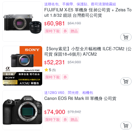
送聯名包、手腕帶、保護貼、蔡司清潔噴霧組
FUJIFILM X-E5 單機身 恆昶公司貨 + Zeiss To
uit 1.8/32 鏡頭 台灣蔡司公司貨
60,981
$
$
64,190
限時下殺
券
贈品
【Sony索尼】小型全片幅相機 ILCE-7CM2 (公
司貨 保固18+6個月) A7CM2
52,231
$
$
54,980
5
(
5
)
限時下殺
券
送128G V60、閃光燈、相機包
Canon EOS R6 Mark III 單機身 公司貨
74,900
$
$
78,842
限時下殺
券
贈品