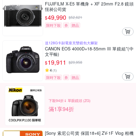
FUJIFILM X-E5 單機身 + XF 23mm F2.8 鏡頭
恆昶公司貨
49,990
$
$
52,621
限時下殺
券
贈品
送128G卡副電座充雙鏡包大腳架
CANON EOS 4000D+18-55mm III 單鏡組*(中
文平輸)
19,911
$
$
20,958
4
(
1
)
限時下殺
券
贈品
下殺94折⇓ 單眼鏡頭 (ZG)
滿1享94折
[Sony 索尼公司貨 保固18+6] ZV-1F Vlog 相機