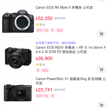
Canon EOS R6 Mark II 單機身 公司貨
52,250
$
$
55,000
5
(
3
)
限時下殺
券
贈品
送原廠三腳架手把、鋼化保護貼
Canon EOS R50V 單機身 + RF-S 14-30mm F
4-6.3 IS STM PZ 變焦鏡組 公司貨
26,900
$
5
(
2
)
券
贈品
Canon PowerShot V1 旗艦級Vlog 影音相機 公
司貨
23,741
$
$
24,990
限時下殺
券