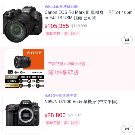
送Kodak 相機鑰匙圈
Canon EOS R6 Mark III 單機身 + RF 24-105m
m F4L IS USM 鏡頭 公司貨
105,355
$
$
110,899
限時下殺
券
贈品
下殺95折⬅︎ 相機大特賣
滿1件享95折
送64G卡副電座充等
NIKON D7500 Body 單機身*(中文平輸)
28,800
$
$
30,315
限時下殺
券
贈品