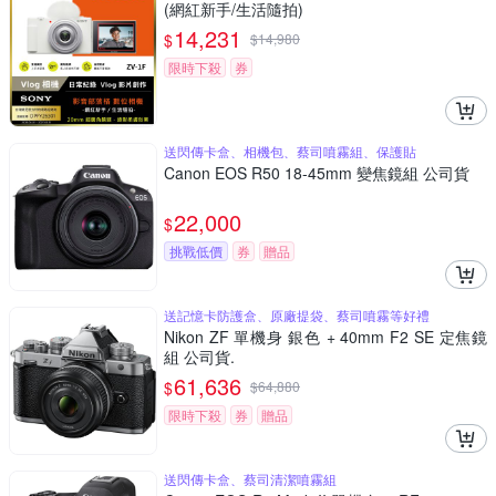
(網紅新手/生活隨拍)
14,231
$
$
14,980
限時下殺
券
送閃傳卡盒、相機包、蔡司噴霧組、保護貼
Canon EOS R50 18-45mm 變焦鏡組 公司貨
22,000
$
挑戰低價
券
贈品
送記憶卡防護盒、原廠提袋、蔡司噴霧等好禮
Nikon ZF 單機身 銀色 + 40mm F2 SE 定焦鏡
組 公司貨.
61,636
$
$
64,880
限時下殺
券
贈品
送閃傳卡盒、蔡司清潔噴霧組