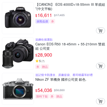
【CANON】 EOS 4000D+18-55mm III 單鏡組
*(中文平輸)
16,611
$
$
17,485
挑戰低價
券
送鋼化保護貼
Canon EOS R50 18-45mm + 55-210mm 雙鏡
組 公司貨
28,900
$
5
(
7
)
券
贈品
送記憶卡防護盒、原廠提袋、蔡司噴霧等好禮
Nikon ZF 單機身 國祥公司貨 銀色.
54,036
$
$
56,880
限時下殺
券
贈品