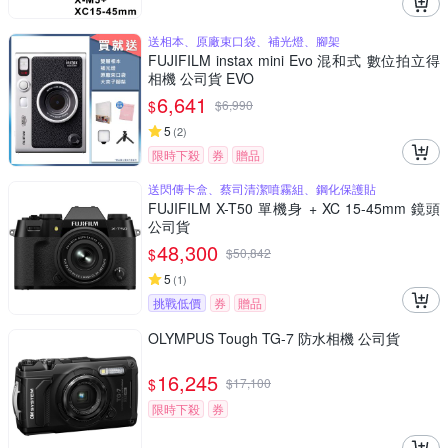
送相本、原廠束口袋、補光燈、腳架
FUJIFILM instax mini Evo 混和式 數位拍立得
相機 公司貨 EVO
6,641
$
$
6,990
5
(
2
)
限時下殺
券
贈品
送閃傳卡盒、蔡司清潔噴霧組、鋼化保護貼
FUJIFILM X-T50 單機身 + XC 15-45mm 鏡頭
公司貨
48,300
$
$
50,842
5
(
1
)
挑戰低價
券
贈品
OLYMPUS Tough TG-7 防水相機 公司貨
16,245
$
$
17,100
限時下殺
券