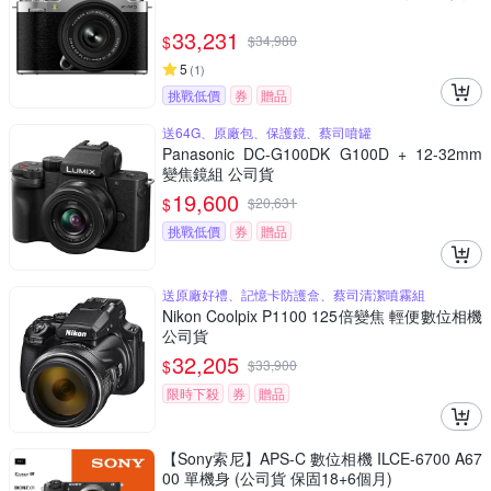
33,231
$
$
34,980
5
(
1
)
挑戰低價
券
贈品
送64G、原廠包、保護鏡、蔡司噴罐
Panasonic DC-G100DK G100D + 12-32mm
變焦鏡組 公司貨
19,600
$
$
20,631
挑戰低價
券
贈品
送原廠好禮、記憶卡防護盒、蔡司清潔噴霧組
Nikon Coolpix P1100 125倍變焦 輕便數位相機
公司貨
32,205
$
$
33,900
限時下殺
券
贈品
【Sony索尼】APS-C 數位相機 ILCE-6700 A67
00 單機身 (公司貨 保固18+6個月)