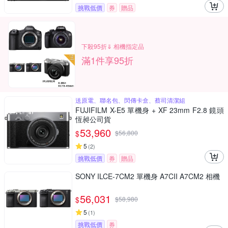
挑戰低價
券
贈品
下殺95折⇓ 相機指定品
滿1件享95折
送原電、聯名包、閃傳卡盒、蔡司清潔組
FUJIFILM X-E5 單機身 + XF 23mm F2.8 鏡頭
恆昶公司貨
53,960
$
$
56,800
5
(
2
)
挑戰低價
券
贈品
SONY ILCE-7CM2 單機身 A7CII A7CM2 相機
56,031
$
$
58,980
5
(
1
)
挑戰低價
券