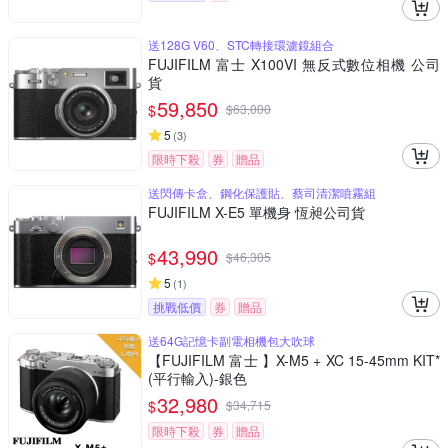
送128G V60、STC轉接環濾鏡組合
FUJIFILM 富士 X100VI 無反式數位相機 公司
貨
59,850
$
$
63,000
5
(
3
)
限時下殺
券
贈品
送閃傳卡盒、鋼化保護貼、蔡司清潔噴霧組
FUJIFILM X-E5 單機身 恆昶公司貨
43,990
$
$
46,305
5
(
1
)
挑戰低價
券
贈品
送64G記憶卡副電相機包大吹球
【FUJIFILM 富士 】X-M5 + XC 15-45mm KIT*
(平行輸入)-銀色
32,980
$
$
34,715
限時下殺
券
贈品