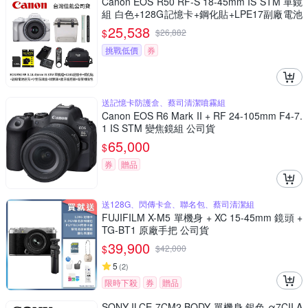
Canon EOS R50 RF-S 18-45mm IS STM 單鏡
組 白色+128G記憶卡+鋼化貼+LPE17副廠電池
座充+小型防潮盒+SL-1拭鏡筆+藍牙遙控器+專
25,538
$
$
26,882
業相機包(公司貨)
挑戰低價
券
送記憶卡防護盒、蔡司清潔噴霧組
Canon EOS R6 Mark II + RF 24-105mm F4-7.
1 IS STM 變焦鏡組 公司貨
65,000
$
券
贈品
送128G、閃傳卡盒、聯名包、蔡司清潔組
FUJIFILM X-M5 單機身 + XC 15-45mm 鏡頭 +
TG-BT1 原廠手把 公司貨
39,900
$
$
42,000
5
(
2
)
限時下殺
券
贈品
SONY ILCE-7CM2 BODY 單機身 銀色 α7CII A