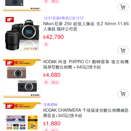
券
贈品
12/31前滿3萬登記送1212
Nikon尼康 Z50 超值人像組 含Z 50mm f/1.8S
人像鏡 國祥公司貨
42,790
$
券
KODAK 柯達 PIXPRO C1 翻轉螢幕 復古相機
隨身型數位相機 + 64G記憶卡組
4,680
$
券
贈品
交換禮物
KODAK CHARMERA 千禧版迷你數位相機鑰匙
圈盲盒+32G記憶卡組
1,880
$
券
贈品