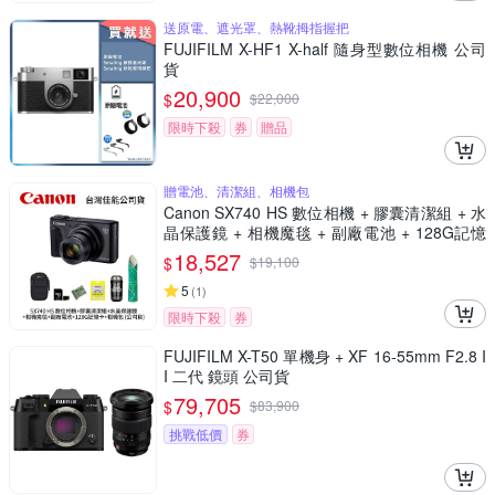
送原電、遮光罩、熱靴拇指握把
FUJIFILM X-HF1 X-half 隨身型數位相機 公司
貨
20,900
$
$
22,000
限時下殺
券
贈品
贈電池、清潔組、相機包
Canon SX740 HS 數位相機 + 膠囊清潔組 + 水
晶保護鏡 + 相機魔毯 + 副廠電池 + 128G記憶
卡 + 相機包 (公司貨)
18,527
$
$
19,100
5
(
1
)
限時下殺
券
FUJIFILM X-T50 單機身 + XF 16-55mm F2.8 I
I 二代 鏡頭 公司貨
79,705
$
$
83,900
挑戰低價
券