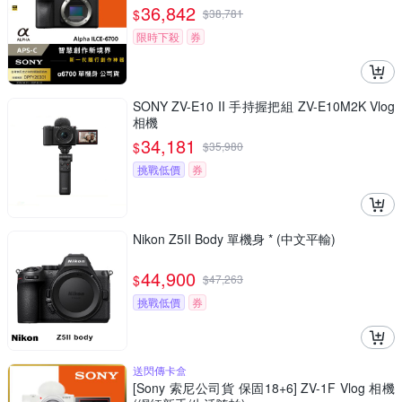
36,842
$
$
38,781
限時下殺
券
SONY ZV-E10 II 手持握把組 ZV-E10M2K Vlog
相機
34,181
$
$
35,980
挑戰低價
券
Nikon Z5II Body 單機身 * (中文平輸)
44,900
$
$
47,263
挑戰低價
券
送閃傳卡盒
[Sony 索尼公司貨 保固18+6] ZV-1F Vlog 相機