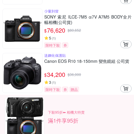
少量到貨
SONY 索尼 ILCE-7M5 α7V A7M5 BODY全片
幅相機(公司貨)
76,620
$
$
80,652
5
(
1
)
限時下殺
券
送鋼化保護貼
Canon EOS R10 18-150mm 變焦鏡組 公司貨
34,200
$
$
36,000
3
(
1
)
限時下殺
券
贈品
下殺95折⬅︎ 相機大特賣
滿1件享95折