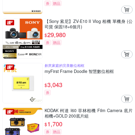
券
贈品
【Sony 索尼】ZV-E10 II Vlog 相機 單機身 (公
司貨 保固18+6個月)
29,980
$
券
贈品
創意家庭的完美數位相框
myFirst Frame Doodle 智慧數位相框
3,043
$
券
KODAK 柯達 I60 菲林相機 Film Camera 底片
相機+GOLD 200底片組
1,700
$
券
贈品