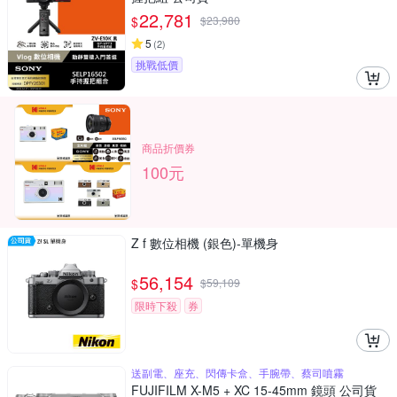
22,781
$
$
23,980
5
(
2
)
挑戰低價
商品折價券
100元
Z f 數位相機 (銀色)-單機身
56,154
$
$
59,109
限時下殺
券
送副電、座充、閃傳卡盒、手腕帶、蔡司噴霧
FUJIFILM X-M5 + XC 15-45mm 鏡頭 公司貨