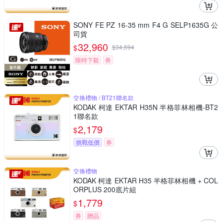
SONY FE PZ 16-35 mm F4 G SELP1635G 公
司貨
32,960
$
$
34,694
限時下殺
券
交換禮物 / BT21聯名款
KODAK 柯達 EKTAR H35N 半格菲林相機-BT2
1聯名款
2,179
$
挑戰低價
券
交換禮物
KODAK 柯達 EKTAR H35 半格菲林相機 + COL
ORPLUS 200底片組
1,779
$
券
贈品