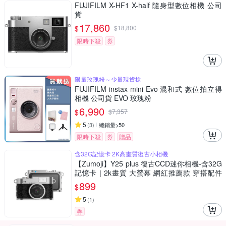
FUJIFILM X-HF1 X-half 隨身型數位相機 公司
貨
17,860
$
$
18,800
限時下殺
券
限量玫瑰粉～少量現貨搶
FUJIFILM instax mini Evo 混和式 數位拍立得
相機 公司貨 EVO 玫瑰粉
6,990
$
$
7,357
5
(
3
)
總銷量>50
限時下殺
券
贈品
含32G記憶卡 2K高畫質復古小相機
【Zumoji】Y25 plus 復古CCD迷你相機-含32G
記憶卡｜2k畫質 大螢幕 網紅推薦款 穿搭配件
聖誕禮物
899
$
5
(
1
)
券