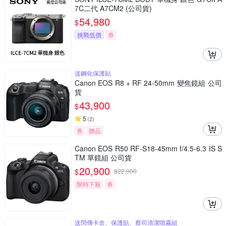
7C二代 A7CM2 (公司貨)
54,980
$
挑戰低價
券
送鋼化保護貼
Canon EOS R8 + RF 24-50mm 變焦鏡組 公司
貨
43,900
$
5
(
2
)
券
贈品
Canon EOS R50 RF-S18-45mm f/4.5-6.3 IS S
TM 單鏡組 公司貨
20,900
$
$
22,000
限時下殺
券
送閃傳卡盒、保護貼、蔡司清潔噴霧組