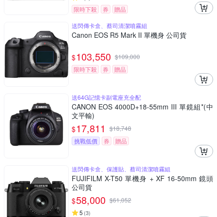
限時下殺
券
贈品
送閃傳卡盒、蔡司清潔噴霧組
Canon EOS R5 Mark II 單機身 公司貨
103,550
$
$
109,000
限時下殺
券
贈品
送64G記憶卡副電座充全配
CANON EOS 4000D+18-55mm III 單鏡組*(中
文平輸)
17,811
$
$
18,748
挑戰低價
券
贈品
送閃傳卡盒、保護貼、蔡司清潔噴霧組
FUJIFILM X-T50 單機身 + XF 16-50mm 鏡頭
公司貨
58,000
$
$
61,052
5
(
3
)