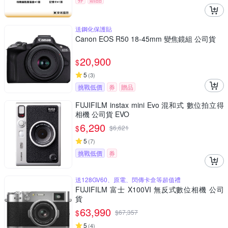
送鋼化保護貼
Canon EOS R50 18-45mm 變焦鏡組 公司貨
20,900
$
5
(
3
)
挑戰低價
券
贈品
FUJIFILM instax mini Evo 混和式 數位拍立得
相機 公司貨 EVO
6,290
$
$
6,621
5
(
7
)
挑戰低價
券
送128GV60、原電、閃傳卡盒等超值禮
FUJIFILM 富士 X100VI 無反式數位相機 公司
貨
63,990
$
$
67,357
5
(
4
)