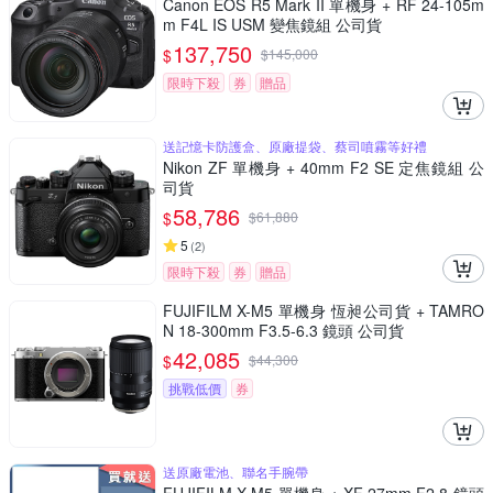
Canon EOS R5 Mark II 單機身 + RF 24-105m
m F4L IS USM 變焦鏡組 公司貨
137,750
$
$
145,000
限時下殺
券
贈品
送記憶卡防護盒、原廠提袋、蔡司噴霧等好禮
Nikon ZF 單機身 + 40mm F2 SE 定焦鏡組 公
司貨
58,786
$
$
61,880
5
(
2
)
限時下殺
券
贈品
FUJIFILM X-M5 單機身 恆昶公司貨 + TAMRO
N 18-300mm F3.5-6.3 鏡頭 公司貨
42,085
$
$
44,300
挑戰低價
券
送原廠電池、聯名手腕帶