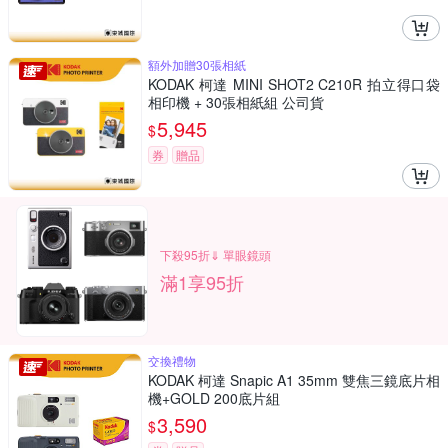
額外加贈30張相紙
KODAK 柯達 MINI SHOT2 C210R 拍立得口袋
相印機 + 30張相紙組 公司貨
5,945
$
券
贈品
下殺95折⇓ 單眼鏡頭
滿1享95折
交換禮物
KODAK 柯達 Snapic A1 35mm 雙焦三鏡底片相
機+GOLD 200底片組
3,590
$