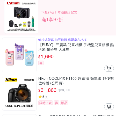
下殺97折⇓ 單眼鏡頭 (ZG)
滿1享97折
觸控式螢幕 拍照錄影 專屬桌布相框
【FUNY】三麗鷗 兒童相機 手機型兒童相機 酷
洛米 帕恰狗 大耳狗
1,690
$
券
Nikon COOLPIX P1100 超遠攝 類單眼 輕便數
位相機 (公司貨)
31,866
$
$
33,900
5
(
1
)
限時下殺
券
贈品