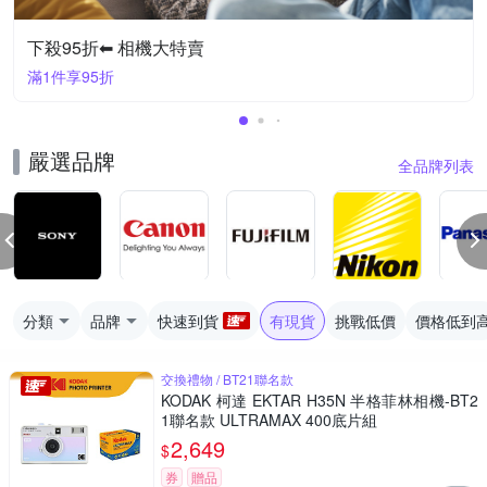
下殺95折⬅︎ 相機大特賣
滿1件享95折
嚴選品牌
全品牌列表
分類
品牌
快速到貨
有現貨
挑戰低價
價格低到
交換禮物 / BT21聯名款
KODAK 柯達 EKTAR H35N 半格菲林相機-BT2
1聯名款 ULTRAMAX 400底片組
2,649
$
券
贈品