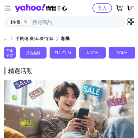
Yahoo購物中心
登入
相機
手機/相機/耳機/穿戴
相機
全部
其他品牌
FUJIFILM
NIKON
SONY
分類
精選活動