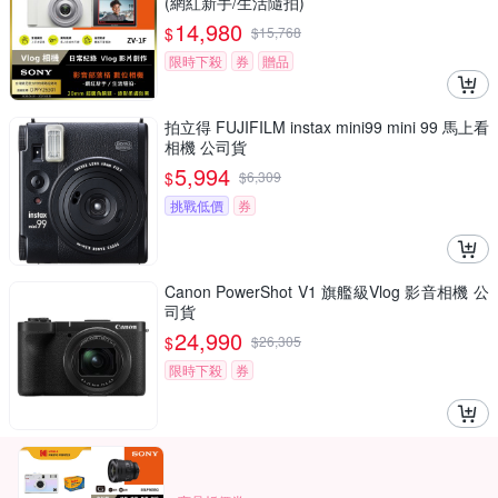
(網紅新手/生活隨拍)
14,980
$
$
15,768
限時下殺
券
贈品
拍立得 FUJIFILM instax mini99 mini 99 馬上看
相機 公司貨
5,994
$
$
6,309
挑戰低價
券
Canon PowerShot V1 旗艦級Vlog 影音相機 公
司貨
24,990
$
$
26,305
限時下殺
券