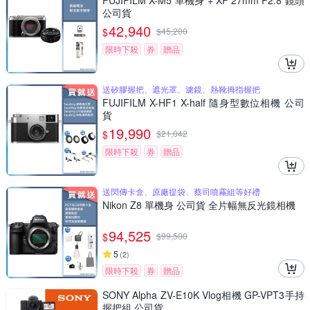
FUJIFILM X-M5 單機身 + XF 27mm F2.8 鏡頭
公司貨
42,940
$
$
45,200
限時下殺
券
贈品
送矽膠握把、遮光罩、濾鏡、熱靴拇指握把
FUJIFILM X-HF1 X-half 隨身型數位相機 公司
貨
19,990
$
$
21,042
限時下殺
券
贈品
送閃傳卡盒、原廠提袋、蔡司噴霧組等好禮
Nikon Z8 單機身 公司貨 全片幅無反光鏡相機
94,525
$
$
99,500
5
(
2
)
限時下殺
券
贈品
SONY Alpha ZV-E10K Vlog相機 GP-VPT3手持
握把組 公司貨