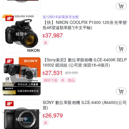
送128G卡副電座充全配
【快】NIKON COOLPIX P1000 125倍光學變
焦4K望遠類單眼*(中文平輸)
補貨中
37,987
$
券
【Sony索尼】數位單眼相機 ILCE-6400K SELP
16502 鏡頭組 (公司貨 保固18+6個月)
27,531
$
$
28,980
補貨中
限時下殺
券
贈品
SONY 數位單眼相機 ILCE-6400 (A6400)(公司
貨)
26,979
$
補貨中
券