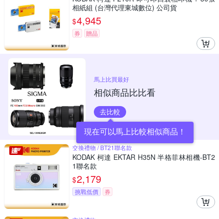
相紙組 (台灣代理東城數位) 公司貨
4,945
$
券
贈品
馬上比買最好
相似商品比比看
去比較
現在可以馬上比較相似商品！
交換禮物 / BT21聯名款
KODAK 柯達 EKTAR H35N 半格菲林相機-BT2
1聯名款
2,179
$
挑戰低價
券