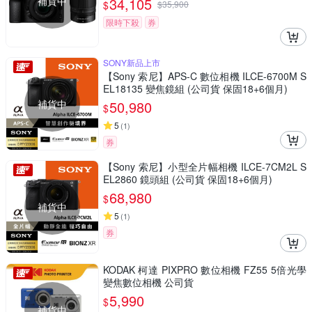
補貨中
34,105
$
$
35,900
限時下殺
券
SONY新品上市
【Sony 索尼】APS-C 數位相機 ILCE-6700M S
EL18135 變焦鏡組 (公司貨 保固18+6個月)
補貨中
50,980
$
5
(
1
)
券
【Sony 索尼】小型全片幅相機 ILCE-7CM2L S
EL2860 鏡頭組 (公司貨 保固18+6個月)
68,980
$
補貨中
5
(
1
)
券
KODAK 柯達 PIXPRO 數位相機 FZ55 5倍光學
變焦數位相機 公司貨
5,990
$
補貨中