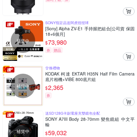
SONY指定品送阿虎捏捏球
[Sony] Alpha ZV-E1 手持握把組合[公司貨 保固
18+6個月]
補貨中
73,980
$
券
贈品
交換禮物
KODAK 柯達 EKTAR H35N Half Film Camera
底片相機+VIBE 800底片組
補貨中
2,365
$
券
送SD128G卡副電座充雙鏡包全配
SONY A7III Body 28-70mm 變焦鏡組 中文平
輸
補貨中
59,032
$