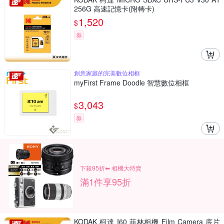
256G 高速記憶卡(附轉卡)
1,520
$
券
創意家庭的完美數位相框
myFirst Frame Doodle 智慧數位相框
3,043
$
券
下殺95折⬅︎ 相機大特賣
滿1件享95折
KODAK 柯達 I60 菲林相機 Film Camera 底片