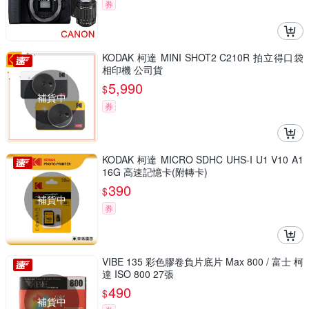
券
KODAK 柯達 MINI SHOT2 C210R 拍立得口袋
相印機 公司貨
5,990
$
補貨中
券
KODAK 柯達 MICRO SDHC UHS-I U1 V10 A1
16G 高速記憶卡(附轉卡)
390
$
補貨中
券
VIBE 135 彩色膠卷負片底片 Max 800 / 富士 柯
達 ISO 800 27張
490
$
補貨中