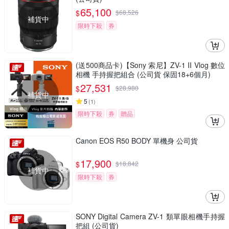
65,100
$
$
68,526
補貨中
限時下殺
券
(送500商品卡)【Sony 索尼】ZV-1 II Vlog 數位
相機 手持握把組合 (公司貨 保固18+6個月)
27,531
$
$
28,980
補貨中
5
(
1
)
限時下殺
券
贈品
Canon EOS R50 BODY 單機身 公司貨
17,900
$
$
18,842
補貨中
限時下殺
券
SONY Digital Camera ZV-1 類單眼相機手持握
把組 (公司貨)