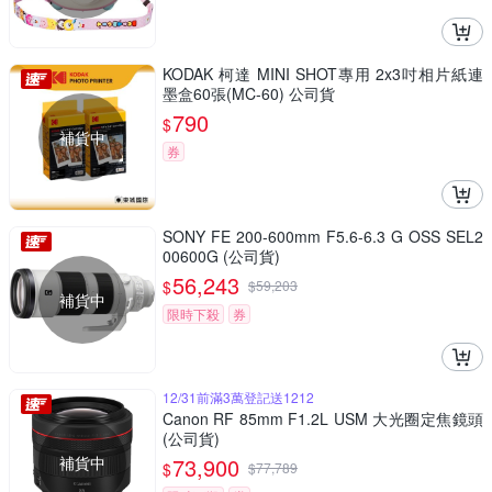
KODAK 柯達 MINI SHOT專用 2x3吋相片紙連
墨盒60張(MC-60) 公司貨
790
$
補貨中
券
SONY FE 200-600mm F5.6-6.3 G OSS SEL2
00600G (公司貨)
56,243
$
$
59,203
補貨中
限時下殺
券
12/31前滿3萬登記送1212
Canon RF 85mm F1.2L USM 大光圈定焦鏡頭
(公司貨)
補貨中
73,900
$
$
77,789