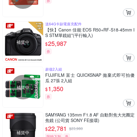
券
送64G卡副電座充配件
【快】Canon 佳能 EOS R50+RF-S18-45mm I
S STM單鏡組*(平行輸入)
補貨中
25,987
$
券
超值2入組
FUJIFILM 富士 QUICKSNAP 拋棄式即可拍傻
瓜 27張 2入組
補貨中
1,350
$
券
SAMYANG 135mm F1.8 AF 自動對焦大光圈定
焦鏡 (公司貨 SONY FE接環)
22,781
$
$
23,980
補貨中
限時下殺
券