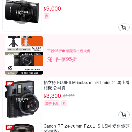
9,000
$
補貨中
券
下殺95折⬟ 相配春出遊大促
滿1件享95折
拍立得 FUJIFILM instax mini41 mini 41 馬上看
相機 公司貨
3,300
$
$
3,473
補貨中
限時下殺
券
Canon RF 24-70mm F2.8L IS USM 變焦鏡頭
(公司貨)