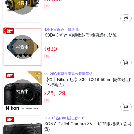
補貨中
券
4種不同顏色可供選擇
KODAK 柯達 相機收納/防撞保護包 M號
補貨中
690
$
券
送128G卡副電座充包超豪華組
【快】Nikon 尼康 Z30+DX16-50mm變焦鏡組*
(平行輸入)
補貨中
26,129
$
券
12/31前滿3萬登記送1212
SONY Digital Camera ZV-1 類單眼相機 (公司
貨)