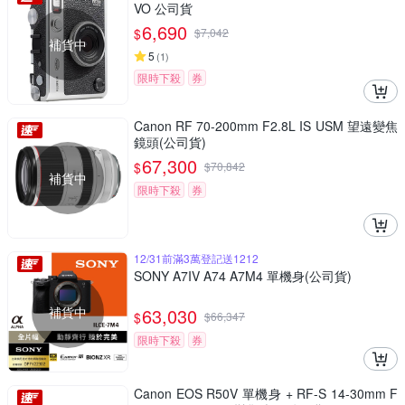
VO 公司貨
6,690
$
$
7,042
補貨中
5
(
1
)
限時下殺
券
Canon RF 70-200mm F2.8L IS USM 望遠變焦
鏡頭(公司貨)
67,300
$
$
70,842
補貨中
限時下殺
券
12/31前滿3萬登記送1212
SONY A7IV A74 A7M4 單機身(公司貨)
補貨中
63,030
$
$
66,347
限時下殺
券
Canon EOS R50V 單機身 + RF-S 14-30mm F