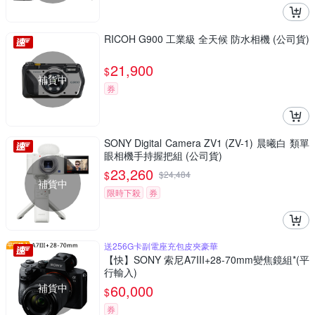
RICOH G900 工業級 全天候 防水相機 (公司貨)
21,900
$
補貨中
券
SONY Digital Camera ZV1 (ZV-1) 晨曦白 類單
眼相機手持握把組 (公司貨)
23,260
$
$
24,484
補貨中
限時下殺
券
送256G卡副電座充包皮夾豪華
【快】SONY 索尼A7III+28-70mm變焦鏡組*(平
行輸入)
補貨中
60,000
$
券