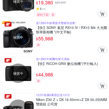
補貨中
19,380
$
$
20,400
5
(
1
)
限時下殺
券
送128G卡副電座充雙鏡包全配
【快】SONY 索尼 RX10 IV / RX10 M4 大光圈
類單眼相機 *(中文平輸)
補貨中
55,988
$
券
送128G卡相機包筆大清組
【快】RICOH GRIII 數位相機*(平行輸入)
補貨中
44,988
$
券
12/31前滿3萬登記送1212
Nikon Z30 Z + DX 16-50mm+Z DX 50-250MM
雙鏡組 公司貨