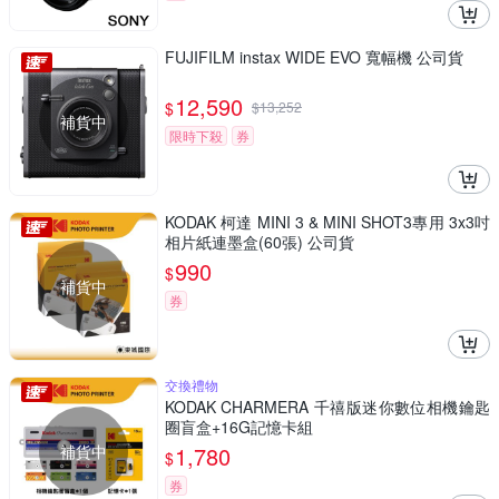
FUJIFILM instax WIDE EVO 寬幅機 公司貨
12,590
$
$
13,252
補貨中
限時下殺
券
KODAK 柯達 MINI 3 & MINI SHOT3專用 3x3吋
相片紙連墨盒(60張) 公司貨
990
$
補貨中
券
交換禮物
KODAK CHARMERA 千禧版迷你數位相機鑰匙
圈盲盒+16G記憶卡組
補貨中
1,780
$
券