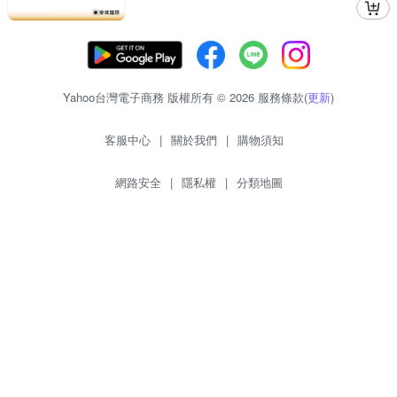
Yahoo台灣電子商務 版權所有 © 2026 服務條款(
更新
)
客服中心
|
關於我們
|
購物須知
網路安全
|
隱私權
|
分類地圖