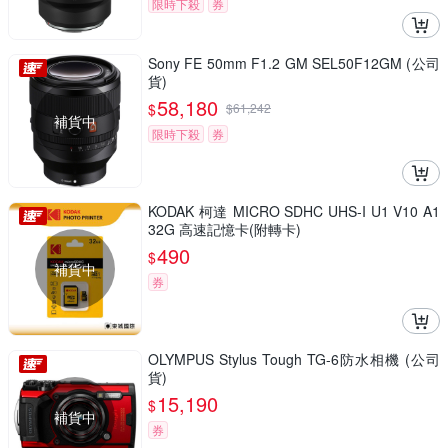
限時下殺
券
Sony FE 50mm F1.2 GM SEL50F12GM (公司
貨)
58,180
$
$
61,242
補貨中
限時下殺
券
KODAK 柯達 MICRO SDHC UHS-I U1 V10 A1
32G 高速記憶卡(附轉卡)
490
$
補貨中
券
OLYMPUS Stylus Tough TG-6防水相機 (公司
貨)
15,190
$
補貨中
券