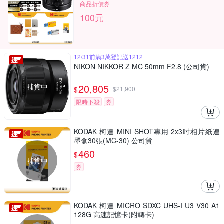
商品折價券
100元
12/31前滿3萬登記送1212
NIKON NIKKOR Z MC 50mm F2.8 (公司貨)
補貨中
20,805
$
$
21,900
限時下殺
券
KODAK 柯達 MINI SHOT專用 2x3吋相片紙連
墨盒30張(MC-30) 公司貨
460
$
補貨中
券
KODAK 柯達 MICRO SDXC UHS-I U3 V30 A1
128G 高速記憶卡(附轉卡)