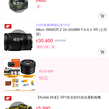
$
補貨中
券
12/31前滿3萬登記送1212
Nikon NIKKOR Z 24-200MM F/4-6.3 VR (公司
貨)
補貨中
30,400
$
$
32,000
限時下殺
券
商品折價券
50元
【Kodak 柯達】SP1防水防抖游泳運動相機
5,990
$