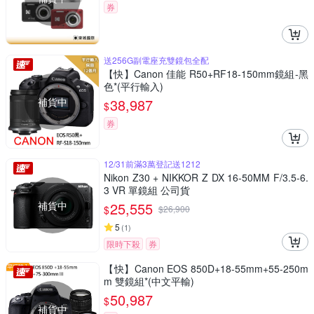
券
送256G副電座充雙鏡包全配
【快】Canon 佳能 R50+RF18-150mm鏡組-黑
色*(平行輸入)
補貨中
38,987
$
券
12/31前滿3萬登記送1212
Nikon Z30 + NIKKOR Z DX 16-50MM F/3.5-6.
3 VR 單鏡組 公司貨
補貨中
25,555
$
$
26,900
5
(
1
)
限時下殺
券
【快】Canon EOS 850D+18-55mm+55-250m
m 雙鏡組*(中文平輸)
50,987
$
補貨中