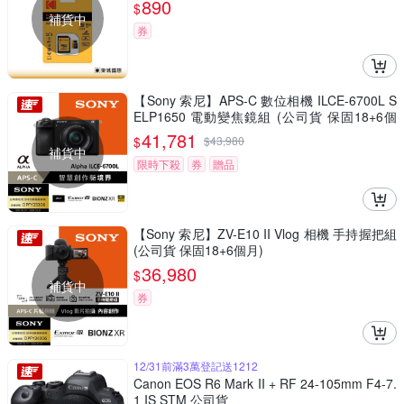
890
$
補貨中
券
【Sony 索尼】APS-C 數位相機 ILCE-6700L S
ELP1650 電動變焦鏡組 (公司貨 保固18+6個
月)
41,781
$
$
43,980
補貨中
限時下殺
券
贈品
【Sony 索尼】ZV-E10 II Vlog 相機 手持握把組
(公司貨 保固18+6個月)
36,980
$
補貨中
券
12/31前滿3萬登記送1212
Canon EOS R6 Mark II + RF 24-105mm F4-7.
1 IS STM 公司貨