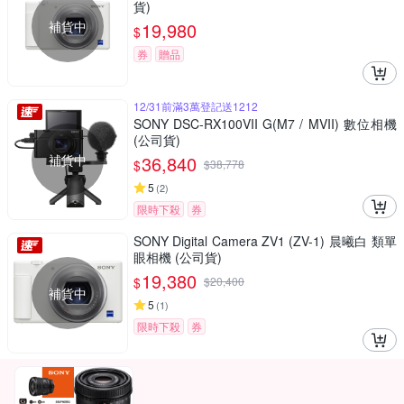
貨)
補貨中
19,980
$
券
贈品
12/31前滿3萬登記送1212
SONY DSC-RX100VII G(M7 / MVII) 數位相機
(公司貨)
補貨中
36,840
$
$
38,778
5
(
2
)
限時下殺
券
SONY Digital Camera ZV1 (ZV-1) 晨曦白 類單
眼相機 (公司貨)
19,380
$
$
20,400
補貨中
5
(
1
)
限時下殺
券