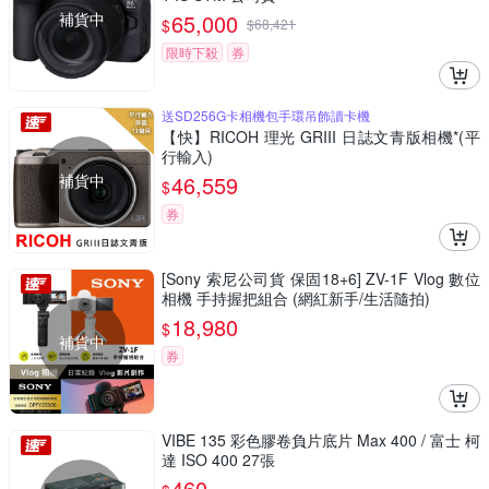
補貨中
65,000
$
$
68,421
限時下殺
券
送SD256G卡相機包手環吊飾讀卡機
【快】RICOH 理光 GRIII 日誌文青版相機*(平
行輸入)
補貨中
46,559
$
券
[Sony 索尼公司貨 保固18+6] ZV-1F Vlog 數位
相機 手持握把組合 (網紅新手/生活隨拍)
18,980
$
補貨中
券
VIBE 135 彩色膠卷負片底片 Max 400 / 富士 柯
達 ISO 400 27張
460