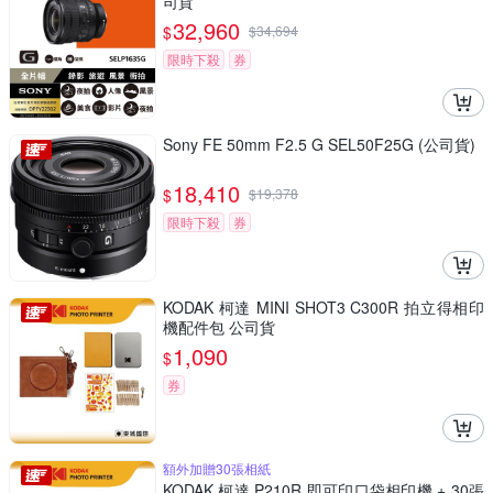
司貨
32,960
$
$
34,694
限時下殺
券
Sony FE 50mm F2.5 G SEL50F25G (公司貨)
18,410
$
$
19,378
限時下殺
券
KODAK 柯達 MINI SHOT3 C300R 拍立得相印
機配件包 公司貨
1,090
$
券
額外加贈30張相紙
KODAK 柯達 P210R 即可印口袋相印機 + 30張