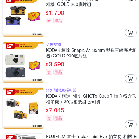
相機+GOLD 200底片組
1,700
$
券
贈品
交換禮物
KODAK 柯達 Snapic A1 35mm 雙焦三鏡底片相
機+GOLD 200底片組
3,590
$
券
贈品
額外加贈30張相紙
KODAK 柯達 MINI SHOT3 C300R 拍立得方形
相印機 + 30張相紙組 公司貨
7,045
$
券
贈品
FUJIFILM 富士 instax mini Evo 拍立得 相機 E