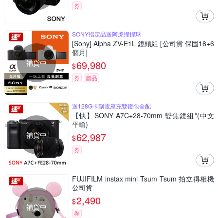
券
SONY指定品送阿虎捏捏球
[Sony] Alpha ZV-E1L 鏡頭組 [公司貨 保固18+6
個月]
補貨中
69,980
$
券
贈品
送128G卡副電座充雙鏡包全配
【快】SONY A7C+28-70mm 變焦鏡組*(中文
平輸)
補貨中
62,987
$
券
FUJIFILM instax mini Tsum Tsum 拍立得相機
公司貨
2,490
$
補貨中
券