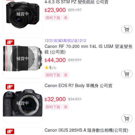
4-6.3 IS STM PZ 變焦鏡組 公司貨
23,900
$
$
25,157
補貨中
限時下殺
券
12/31前滿3萬登記送1212
Canon RF 70-200 mm f/4L IS USM 望遠變焦
鏡 (公司貨)
補貨中
44,300
$
$
46,631
5
(
1
)
限時下殺
券
Canon EOS R7 Body 單機身 公司貨
32,900
$
$
34,631
補貨中
限時下殺
券
Canon IXUS 285HS A 隨身數位相機(公司貨)