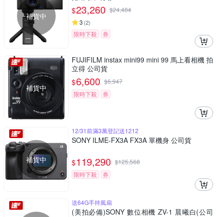
23,260
$
$
24,484
補貨中
3
(
2
)
限時下殺
券
FUJIFILM instax mini99 mini 99 馬上看相機 拍
立得 公司貨
6,600
$
$
6,947
補貨中
限時下殺
券
12/31前滿3萬登記送1212
SONY ILME-FX3A FX3A 單機身 公司貨
補貨中
119,290
$
$
125,568
限時下殺
券
送64G手持風扇
(美拍必備)SONY 數位相機 ZV-1 晨曦白(公司