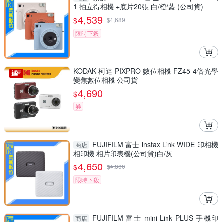
1 拍立得相機 +底片20張 白/橙/藍 (公司貨)
4,539
$
$
4,689
限時下殺
KODAK 柯達 PIXPRO 數位相機 FZ45 4倍光學
變焦數位相機 公司貨
4,690
$
券
FUJIFILM 富士 instax Link WIDE 印相機
商店
相印機 相片印表機(公司貨)白/灰
4,650
$
$
4,800
限時下殺
FUJIFILM 富士 mini Link PLUS 手機印
商店