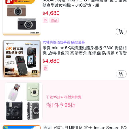
隨身型數位相機 + 64G記憶卡組
4,680
$
券
贈品
六軸防螺儀防手震 觸控螢幕
米覓 mimax 5K高清運動隨身相機 G300 拇指相
機 旋轉攝像頭 高清廣角 陀螺儀 防抖動 8倍變
焦 sport cam
4,680
$
券
下殺95折⬅︎ 相機大特賣
滿1件享95折
預訂~FUJIFILM 富士 Instax Square SQ
商店