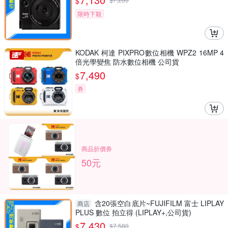
$
限時下殺
KODAK 柯達 PIXPRO數位相機 WPZ2 16MP 4
倍光學變焦 防水數位相機 公司貨
7,490
$
券
商品折價券
50元
含20張空白底片~FUJIFILM 富士 LIPLAY
商店
PLUS 數位 拍立得 (LIPLAY+,公司貨)
7,430
$
$
7,580