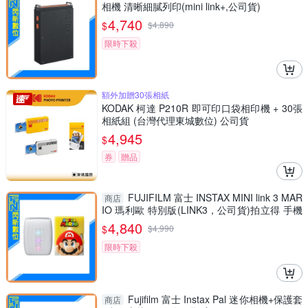
相機 清晰細膩列印(mini link+,公司貨)
4,740
$
$
4,890
限時下殺
額外加贈30張相紙
KODAK 柯達 P210R 即可印口袋相印機 + 30張
相紙組 (台灣代理東城數位) 公司貨
4,945
$
券
贈品
FUJIFILM 富士 INSTAX MINI link 3 MAR
商店
IO 瑪利歐 特別版(LINK3，公司貨)拍立得 手機
印相機
4,840
$
$
4,990
限時下殺
Fujifilm 富士 Instax Pal 迷你相機+保護套
商店