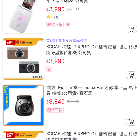
拍立得 印相機 公司貨
3,990
$
$
4,200
5
(
1
)
限時下殺
券
官網註冊延長為兩年保固
KODAK 柯達 PIXPRO C1 翻轉螢幕 復古相機
隨身型數位相機 公司貨
3,990
$
券
Fujifilm 富士 Instax Pal 迷你 掌上型 馬上
商店
看 相機 (公司貨) 寶石黑
3,840
$
$
3,990
限時下殺
KODAK 柯達 PIXPRO C1 翻轉螢幕 復古相機
隨身型數位相機