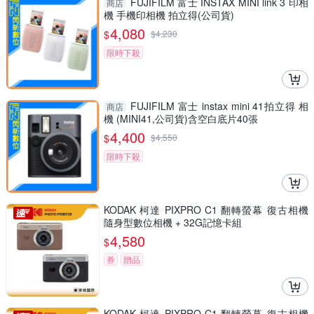
FUJIFILM 富士 INSTAX MINI link 3 印相
商店
機 手機印相機 拍立得(公司貨)
4,080
$
$
4,230
限時下殺
FUJIFILM 富士 instax mini 41拍立得 相
商店
機 (MINI41,公司貨)含空白底片40張
4,400
$
$
4,550
限時下殺
KODAK 柯達 PIXPRO C1 翻轉螢幕 復古相機
隨身型數位相機 + 32G記憶卡組
4,580
$
券
贈品
KODAK 柯達 PIXPRO C1 翻轉螢幕 復古相機