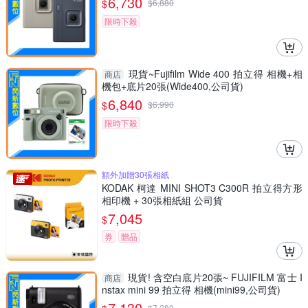
6,730
$
$
6,880
限時下殺
現貨~Fujifilm Wide 400 拍立得 相機+相
商店
機包+底片20張(Wide400,公司貨)
6,840
$
$
6,990
限時下殺
額外加贈30張相紙
KODAK 柯達 MINI SHOT3 C300R 拍立得方形
相印機 + 30張相紙組 公司貨
7,045
$
券
贈品
現貨! 含空白底片20張~ FUJIFILM 富士 I
商店
nstax mini 99 拍立得 相機(mini99,公司貨)
7,130
$
7,280