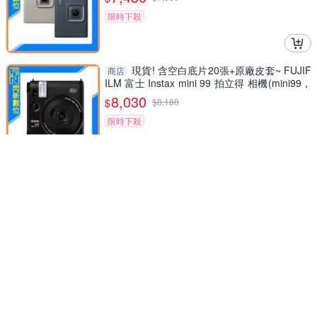
限時下殺
現貨! 含空白底片20張+原廠皮套~ FUJIF
商店
ILM 富士 Instax mini 99 拍立得 相機(mini99，
公司貨)
8,030
$
$
8,180
限時下殺
含40張空白底片~FUJIFILM 富士 LIPLAY
商店
PLUS 數位 拍立得 (LIPLAY+,公司貨)
8,130
$
$
8,280
限時下殺
Canon IXUS 285HS A 隨身數位相機(公司貨)
9,000
$