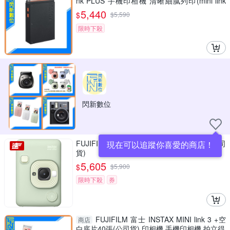
nk PLUS 手機印相機 清晰細膩列印(mini link
+，公司貨)
5,440
$
$
5,590
限時下殺
閃新數位
FUJIFILM instax mini LiPlay 馬上看相機 (公司
現在可以追蹤你喜愛的商店！
貨)
5,605
$
$
5,900
限時下殺
券
FUJIFILM 富士 INSTAX MINI link 3 +空
商店
白底片40張(公司貨) 印相機 手機印相機 拍立得