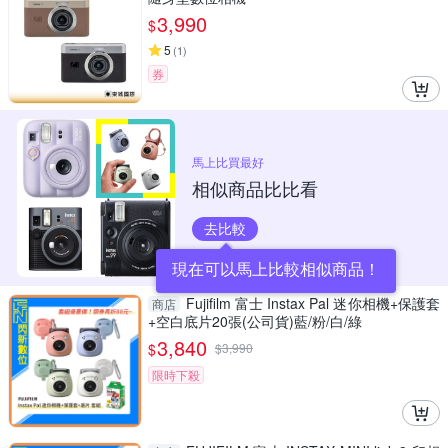
3,990
$
5
(
1
)
券
馬上比買最好
相似商品比比看
去比較
現在可以馬上比較相似商品！
Fujifilm 富士 Instax Pal 迷你相機+保護套
商店
+空白底片20張(公司貨)藍/粉/白/綠
3,840
$
$
3,990
限時下殺