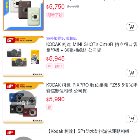
5,750
$
$
5,900
限時下殺
額外加贈30張相紙
KODAK 柯達 MINI SHOT2 C210R 拍立得口袋
相印機 + 30張相紙組 公司貨
5,945
$
券
贈品
KODAK 柯達 PIXPRO 數位相機 FZ55 5倍光學
變焦數位相機 公司貨
5,990
$
補貨中
券
【Kodak 柯達】SP1防水防抖游泳運動相機