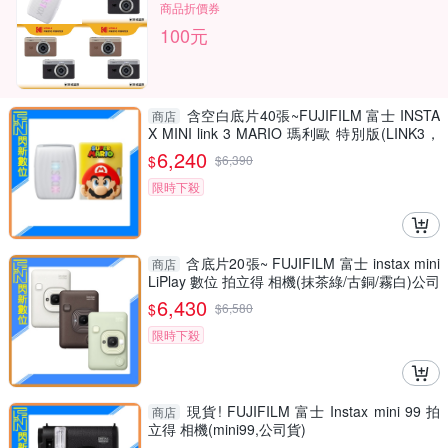
商品折價券
100元
含空白底片40張~FUJIFILM 富士 INSTA
商店
X MINI link 3 MARIO 瑪利歐 特別版(LINK3，
公司貨)拍立得 手機印相機
6,240
$
$
6,390
限時下殺
含底片20張~ FUJIFILM 富士 instax mini
商店
LiPlay 數位 拍立得 相機(抹茶綠/古銅/霧白)公司
貨
6,430
$
$
6,580
限時下殺
現貨! FUJIFILM 富士 Instax mini 99 拍
商店
立得 相機(mini99,公司貨)