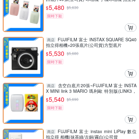
5,480
$
$
5,630
限時下殺
FUJIFILM 富士 INSTAX SQUARE SQ40
商店
拍立得相機+20張底片(公司貨)方型底片
5,530
$
$
5,680
限時下殺
含空白底片20張~FUJIFILM 富士 INSTA
商店
X MINI link 3 MARIO 瑪利歐 特別版(LINK3，
公司貨)拍立得 手機印相機
5,540
$
$
5,690
限時下殺
FUJIFILM 富士 instax mini LiPlay 數位
商店
拍立得 相機(抹茶綠/古銅/霧白)公司貨