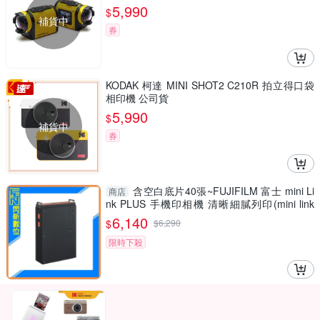
5,990
$
補貨中
券
KODAK 柯達 MINI SHOT2 C210R 拍立得口袋
相印機 公司貨
5,990
$
補貨中
券
含空白底片40張~FUJIFILM 富士 mini Li
商店
nk PLUS 手機印相機 清晰細膩列印(mini link
+，公司貨)
6,140
$
$
6,290
限時下殺