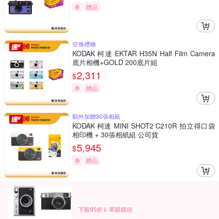
券
贈品
交換禮物
KODAK 柯達 EKTAR H35N Half Film Camera
底片相機+GOLD 200底片組
2,311
$
券
贈品
額外加贈30張相紙
KODAK 柯達 MINI SHOT2 C210R 拍立得口袋
相印機 + 30張相紙組 公司貨
5,945
$
券
贈品
下殺95折⇓ 單眼鏡頭