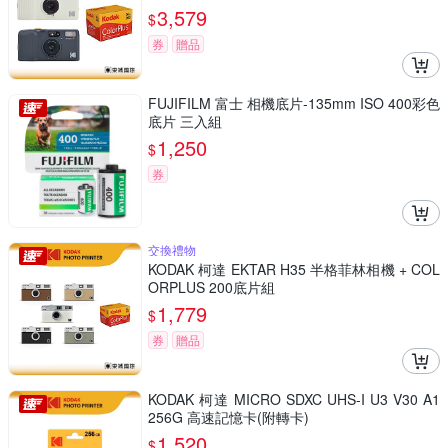
3,579
$
券
贈品
FUJIFILM 富士 相機底片-135mm ISO 400彩色
底片 三入組
1,250
$
券
交換禮物
KODAK 柯達 EKTAR H35 半格菲林相機 + COL
ORPLUS 200底片組
1,779
$
券
贈品
KODAK 柯達 MICRO SDXC UHS-I U3 V30 A1
256G 高速記憶卡(附轉卡)
1,520
$