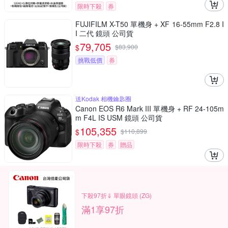
限時下殺
券
FUJIFILM X-T50 單機身 + XF 16-55mm F2.8 I
I 二代 鏡頭 公司貨
79,705
$
$
83,900
挑戰低價
券
送Kodak 相機鑰匙圈
Canon EOS R6 Mark III 單機身 + RF 24-105m
m F4L IS USM 鏡頭 公司貨
105,355
$
$
110,899
限時下殺
券
贈品
下殺97折⇓ 單眼鏡頭 (ZG)
滿1享97折