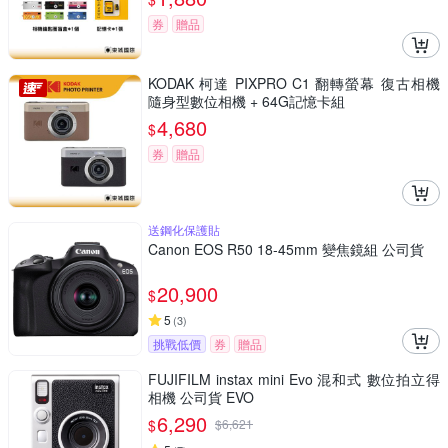
券
贈品
KODAK 柯達 PIXPRO C1 翻轉螢幕 復古相機
隨身型數位相機 + 64G記憶卡組
4,680
$
券
贈品
送鋼化保護貼
Canon EOS R50 18-45mm 變焦鏡組 公司貨
20,900
$
5
(
3
)
挑戰低價
券
贈品
FUJIFILM instax mini Evo 混和式 數位拍立得
相機 公司貨 EVO
6,290
$
$
6,621