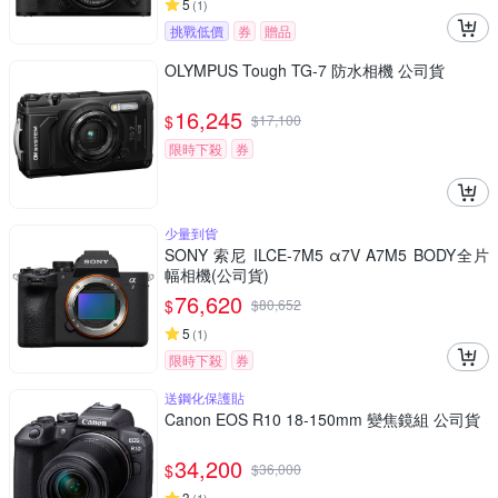
5
(
1
)
挑戰低價
券
贈品
OLYMPUS Tough TG-7 防水相機 公司貨
16,245
$
$
17,100
限時下殺
券
少量到貨
SONY 索尼 ILCE-7M5 α7V A7M5 BODY全片
幅相機(公司貨)
76,620
$
$
80,652
5
(
1
)
限時下殺
券
送鋼化保護貼
Canon EOS R10 18-150mm 變焦鏡組 公司貨
34,200
$
$
36,000
3