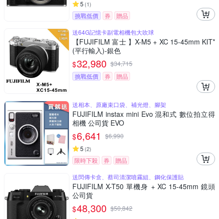
5
(
1
)
挑戰低價
券
贈品
送64G記憶卡副電相機包大吹球
【FUJIFILM 富士 】X-M5 + XC 15-45mm KIT*
(平行輸入)-銀色
32,980
$
$
34,715
挑戰低價
券
贈品
送相本、原廠束口袋、補光燈、腳架
FUJIFILM instax mini Evo 混和式 數位拍立得
相機 公司貨 EVO
6,641
$
$
6,990
5
(
2
)
限時下殺
券
贈品
送閃傳卡盒、蔡司清潔噴霧組、鋼化保護貼
FUJIFILM X-T50 單機身 + XC 15-45mm 鏡頭
公司貨
48,300
$
$
50,842