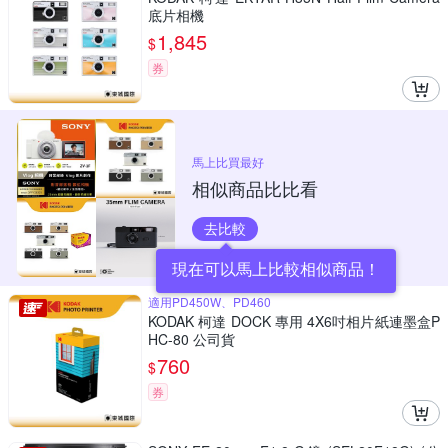
底片相機
1,845
$
券
馬上比買最好
相似商品比比看
去比較
現在可以馬上比較相似商品！
適用PD450W、PD460
KODAK 柯達 DOCK 專用 4X6吋相片紙連墨盒P
HC-80 公司貨
760
$
券