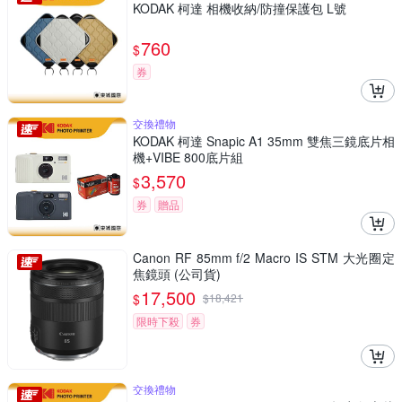
KODAK 柯達 相機收納/防撞保護包 L號
760
$
券
交換禮物
KODAK 柯達 Snapic A1 35mm 雙焦三鏡底片相
機+VIBE 800底片組
3,570
$
券
贈品
Canon RF 85mm f/2 Macro IS STM 大光圈定
焦鏡頭 (公司貨)
17,500
$
$
18,421
限時下殺
券
交換禮物