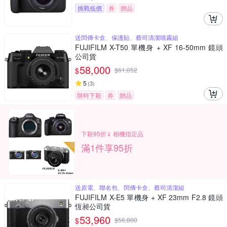
挑戰低價
券
贈品
送閃傳卡盒、保護貼、蔡司清潔噴霧組
FUJIFILM X-T50 單機身 + XF 16-50mm 鏡頭
公司貨
58,000
$
$
61,052
5
(
3
)
限時下殺
券
贈品
下殺95折⇓ 相機指定品
滿1件享95折
送原電、聯名包、閃傳卡盒、蔡司清潔組
FUJIFILM X-E5 單機身 + XF 23mm F2.8 鏡頭
恆昶公司貨
53,960
$
$
56,800