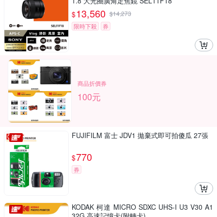
1.8 大光圈廣角定焦鏡 SEL11F18
13,560
$
$
14,273
限時下殺
券
商品折價券
100元
FUJIFILM 富士 JDV1 拋棄式即可拍傻瓜 27張
770
$
券
KODAK 柯達 MICRO SDXC UHS-I U3 V30 A1
32G 高速記憶卡(附轉卡)