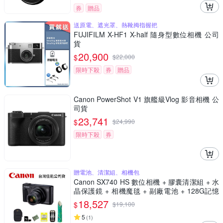
券
贈品
送原電、遮光罩、熱靴拇指握把
FUJIFILM X-HF1 X-half 隨身型數位相機 公司
貨
20,900
$
$
22,000
限時下殺
券
贈品
Canon PowerShot V1 旗艦級Vlog 影音相機 公
司貨
23,741
$
$
24,990
限時下殺
券
贈電池、清潔組、相機包
Canon SX740 HS 數位相機 + 膠囊清潔組 + 水
晶保護鏡 + 相機魔毯 + 副廠電池 + 128G記憶
卡 + 相機包 (公司貨)
18,527
$
$
19,100
5
(
1
)