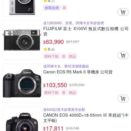
5
(
7
)
挑戰低價
券
送128GV60、原電、閃傳卡盒等超值禮
FUJIFILM 富士 X100VI 無反式數位相機 公司
貨
63,990
$
$
67,357
5
(
4
)
限時下殺
券
贈品
送閃傳卡盒、蔡司清潔噴霧組
Canon EOS R5 Mark II 單機身 公司貨
103,550
$
$
109,000
限時下殺
券
贈品
送64G記憶卡副電座充全配
CANON EOS 4000D+18-55mm III 單鏡組*(中
文平輸)
17,811
$
$
18,748