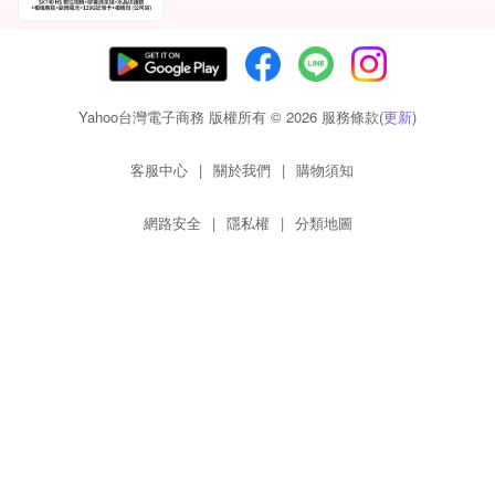
Yahoo台灣電子商務 版權所有 © 2026 服務條款(
更新
)
客服中心
|
關於我們
|
購物須知
網路安全
|
隱私權
|
分類地圖