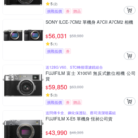
5
(
2
)
挑戰低價
券
贈品
SONY ILCE-7CM2 單機身 A7CII A7CM2 相機
56,031
$
$
58,980
5
(
1
)
挑戰低價
券
送128G V60、STC轉接環濾鏡組合
FUJIFILM 富士 X100VI 無反式數位相機 公司
貨
59,850
$
$
63,000
5
(
3
)
挑戰低價
券
贈品
送閃傳卡盒、鋼化保護貼、蔡司清潔噴霧組
FUJIFILM X-E5 單機身 恆昶公司貨
43,990
$
$
46,305