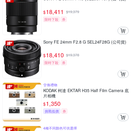
18,411
$
$
19,379
限時下殺
券
Sony FE 24mm F2.8 G SEL24F28G (公司貨)
18,410
$
$
19,378
限時下殺
券
交換禮物
KODAK 柯達 EKTAR H35 Half Film Camera 底
片相機
1,350
$
挑戰低價
券
4種不同顏色可供選擇