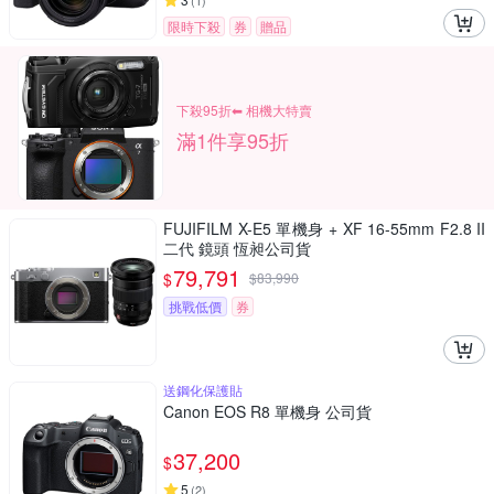
(
1
)
限時下殺
券
贈品
下殺95折⬅︎ 相機大特賣
滿1件享95折
FUJIFILM X-E5 單機身 + XF 16-55mm F2.8 II
二代 鏡頭 恆昶公司貨
79,791
$
$
83,990
挑戰低價
券
送鋼化保護貼
Canon EOS R8 單機身 公司貨
37,200
$
5
(
2
)