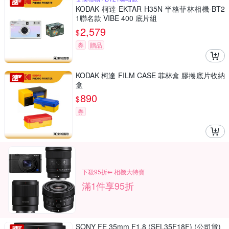
KODAK 柯達 EKTAR H35N 半格菲林相機-BT2
1聯名款 VIBE 400 底片組
2,579
$
券
贈品
KODAK 柯達 FILM CASE 菲林盒 膠捲底片收納
盒
890
$
券
下殺95折⬅︎ 相機大特賣
滿1件享95折
SONY FE 35mm F1.8 (SEL35F18F) (公司貨)