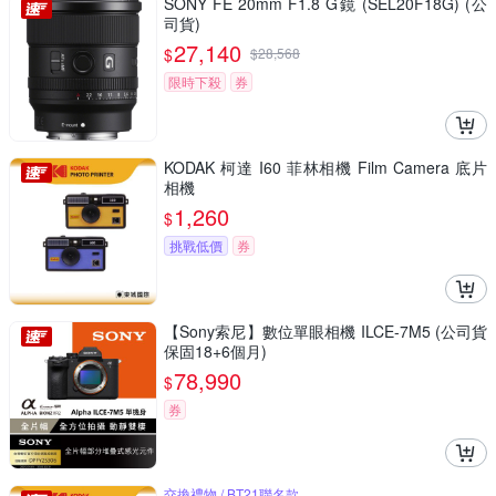
SONY FE 20mm F1.8 G鏡 (SEL20F18G) (公
司貨)
27,140
$
$
28,568
限時下殺
券
KODAK 柯達 I60 菲林相機 Film Camera 底片
相機
1,260
$
挑戰低價
券
【Sony索尼】數位單眼相機 ILCE-7M5 (公司貨
保固18+6個月)
78,990
$
券
交換禮物 / BT21聯名款