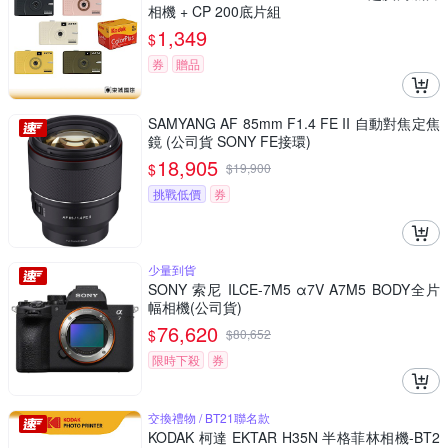
相機 + CP 200底片組
1,349
$
券
贈品
SAMYANG AF 85mm F1.4 FE II 自動對焦定焦
鏡 (公司貨 SONY FE接環)
18,905
$
$
19,900
挑戰低價
券
少量到貨
SONY 索尼 ILCE-7M5 α7V A7M5 BODY全片
幅相機(公司貨)
76,620
$
$
80,652
限時下殺
券
交換禮物 / BT21聯名款
KODAK 柯達 EKTAR H35N 半格菲林相機-BT2