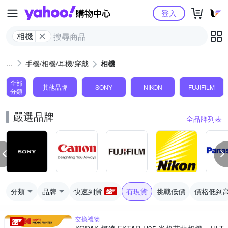
Yahoo購物中心
登入
相機
手機/相機/耳機/穿戴
相機
全部
其他品牌
SONY
NIKON
FUJIFILM
分類
嚴選品牌
全品牌列表
分類
品牌
快速到貨
有現貨
挑戰低價
價格低到
交換禮物