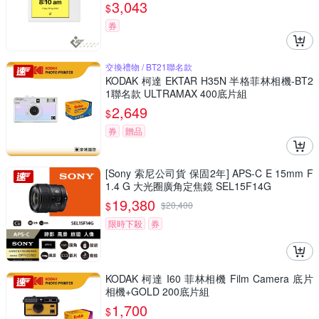
3,043
$
券
交換禮物 / BT21聯名款
KODAK 柯達 EKTAR H35N 半格菲林相機-BT2
1聯名款 ULTRAMAX 400底片組
2,649
$
券
贈品
[Sony 索尼公司貨 保固2年] APS-C E 15mm F
1.4 G 大光圈廣角定焦鏡 SEL15F14G
19,380
$
$
20,400
限時下殺
券
KODAK 柯達 I60 菲林相機 Film Camera 底片
相機+GOLD 200底片組
1,700
$