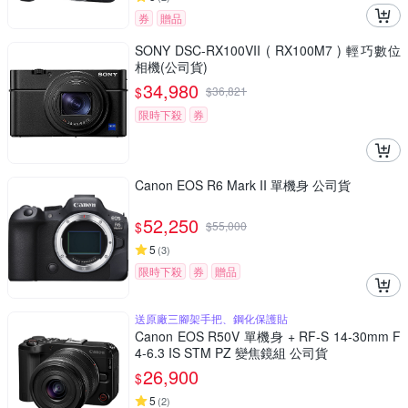
券
贈品
SONY DSC-RX100VII ( RX100M7 ) 輕巧數位
相機(公司貨)
34,980
$
$
36,821
限時下殺
券
Canon EOS R6 Mark II 單機身 公司貨
52,250
$
$
55,000
5
(
3
)
限時下殺
券
贈品
送原廠三腳架手把、鋼化保護貼
Canon EOS R50V 單機身 + RF-S 14-30mm F
4-6.3 IS STM PZ 變焦鏡組 公司貨
26,900
$
5
(
2
)