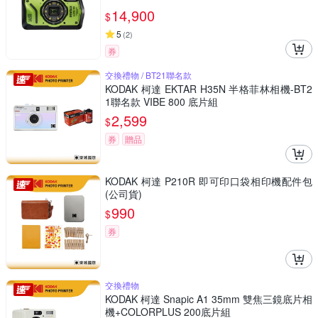
14,900
$
5
(
2
)
券
交換禮物 / BT21聯名款
KODAK 柯達 EKTAR H35N 半格菲林相機-BT2
1聯名款 VIBE 800 底片組
2,599
$
券
贈品
KODAK 柯達 P210R 即可印口袋相印機配件包
(公司貨)
990
$
券
交換禮物
KODAK 柯達 Snapic A1 35mm 雙焦三鏡底片相
機+COLORPLUS 200底片組