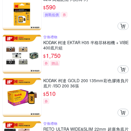
590
$
挑戰低價
券
交換禮物
KODAK 柯達 EKTAR H35 半格菲林相機 + VIBE
400底片組
1,750
$
券
贈品
KODAK 柯達 GOLD 200 135mm彩色膠捲負片
底片 /ISO 200 36張
510
$
券
交換禮物
RETO ULTRA WIDE&SLIM 22mm 超廣角底片