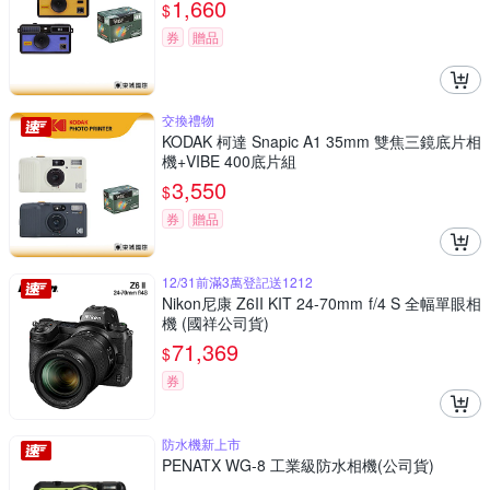
1,660
$
券
贈品
交換禮物
KODAK 柯達 Snapic A1 35mm 雙焦三鏡底片相
機+VIBE 400底片組
3,550
$
券
贈品
12/31前滿3萬登記送1212
Nikon尼康 Z6II KIT 24-70mm f/4 S 全幅單眼相
機 (國祥公司貨)
71,369
$
券
防水機新上市
PENATX WG-8 工業級防水相機(公司貨)