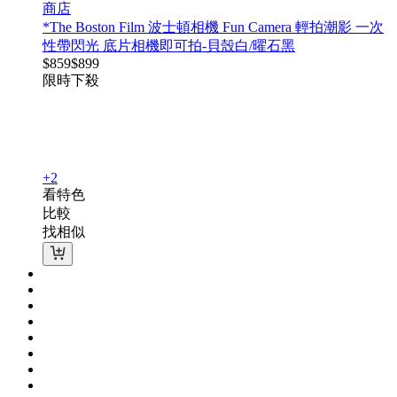
商店
*The Boston Film 波士頓相機 Fun Camera 輕拍潮影 一次
性帶閃光 底片相機即可拍-貝殼白/曜石黑
$
859
$
899
限時下殺
+2
看特色
比較
找相似