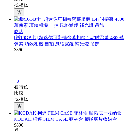
找相似
商店
[贈16GB卡] 超迷你可翻轉螢幕相機 1.47吋螢幕 4800萬
像素 項鍊相機 自拍 風格濾鏡 補光燈 吊飾
$
890
+3
看特色
比較
找相似
KODAK 柯達 FILM CASE 菲林盒 膠捲底片收納盒
$
890
券