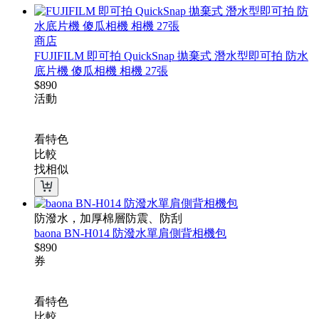
商店
FUJIFILM 即可拍 QuickSnap 拋棄式 潛水型即可拍 防水
底片機 傻瓜相機 相機 27張
$
890
活動
看特色
比較
找相似
防潑水，加厚棉層防震、防刮
baona BN-H014 防潑水單肩側背相機包
$
890
券
看特色
比較