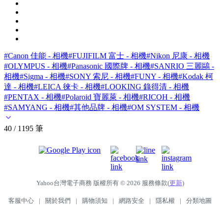
#Canon 佳能 - 相機
#FUJIFILM 富士 - 相機
#Nikon 尼康 - 相機
#OLYMPUS - 相機
#Panasonic 國際牌 - 相機
#SANRIO 三麗鷗 -
相機
#Sigma - 相機
#SONY 索尼 - 相機
#FUNY - 相機
#Kodak 柯
達 - 相機
#LEICA 徠卡 - 相機
#LOOKING 錄得清 - 相機
#PENTAX - 相機
#Polaroid 寶麗萊 - 相機
#RICOH - 相機
#SAMYANG - 相機
#其他品牌 - 相機
#OM SYSTEM - 相機
40 / 1195 筆
Yahoo台灣電子商務 版權所有 © 2026 服務條款(
更新
)
客服中心
|
關於我們
|
購物須知
|
網路安全
|
隱私權
|
分類地圖