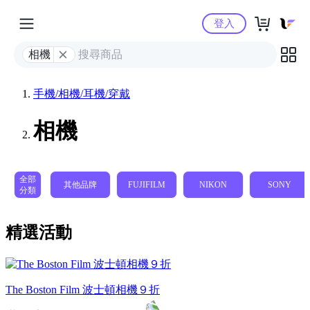
Yahoo購物中心
登入
相機
手機/相機/耳機/穿戴
相機
全部
其他品牌
FUJIFILM
NIKON
SONY
分類
精選活動
The Boston Film 波士頓相機９折