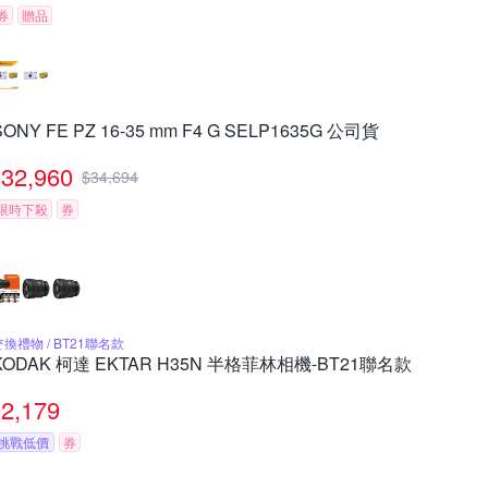
券
贈品
SONY FE PZ 16-35 mm F4 G SELP1635G 公司貨
32,960
$
34,694
限時下殺
券
交換禮物 / BT21聯名款
KODAK 柯達 EKTAR H35N 半格菲林相機-BT21聯名款
2,179
挑戰低價
券