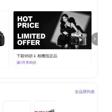
下殺94折⇓ 單眼鏡頭 (ZG)
滿1享94折
全品牌列表