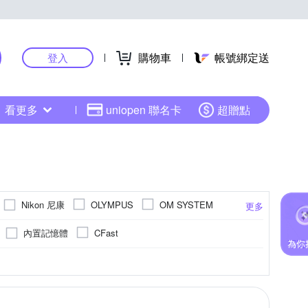
購物車
帳號綁定送
登入
看更多
uniopen 聯名卡
超贈點
Nikon 尼康
OLYMPUS
OM SYSTEM
更多
SONY 索尼
其他品牌
SAMYANG
內置記憶體
CFast
高感光背照式)
800萬像素以下
1/2.3吋 CCD
1601萬~2000萬像素
M4/3
更多
更多