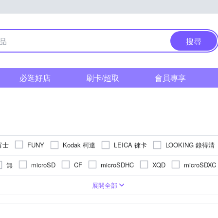
搜尋
必逛好店
刷卡/超取
會員專享
 富士
Kodak 柯達
LEICA 徠卡
LOOKING 錄得清
FUNY
Polaroid 寶麗萊
SANRIO 三麗鷗
TAX
RICOH
Sigma
無
microSD
CF
microSDHC
XQD
microSDXC
單眼
/16000秒
2.5~2.9吋
1吋 CMOS
3001萬~5000萬像素
無
拍立得
1/32000秒
3.0吋以上
1/2.3吋 CMOS
類單眼相機(PASM功能)
1200萬~1600萬像素
固定式螢幕
1/2000秒以下
無
1/3.1吋 CMOS
後掀式螢幕
1/6000秒
即可拍
4000萬像素以上
BSI CMOS(
TFT LCD
展開全部
4000萬像素
801萬~1199萬
1200萬像素以下