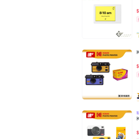
$
$
$