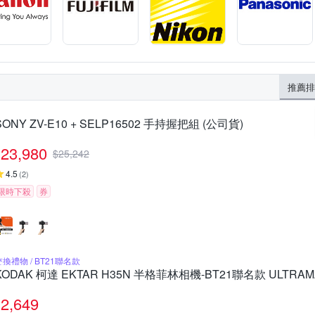
推薦排
SONY ZV-E10 + SELP16502 手持握把組 (公司貨)
23,980
$
25,242
4.5
(
2
)
限時下殺
券
交換禮物 / BT21聯名款
KODAK 柯達 EKTAR H35N 半格菲林相機-BT21聯名款 ULTRAM
2,649