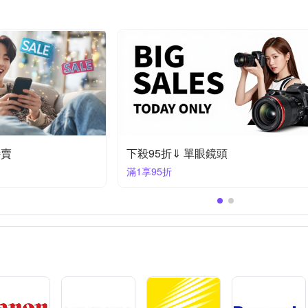
特賣
下殺97折⇓ 單眼鏡頭 (ZG)
滿1享97折