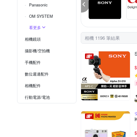
Panasonic
OM SYSTEM
看更多
相機 1196 筆結果
相機鏡頭
攝影機/空拍機
手機配件
$
數位週邊配件
相機配件
行動電源/電池
$