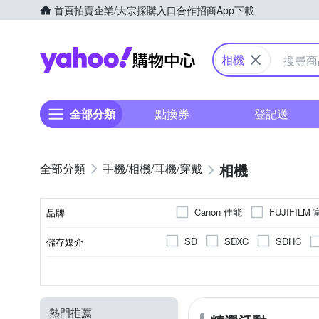
首頁
拍賣
企業/大宗採購入口
合作招商
App下載
Yahoo購物中心
相機
全部分類
點換券
登記送
相機
手機/相機/耳機/穿戴
Canon 佳能
FUJIFILM
品牌
Panasonic 國際牌
PEN
SD
SDXC
SDHC
儲存媒介
品牌名稱
翻轉式螢幕
2001萬~3000萬像素
微單眼
1.9吋以下
1/8000秒
一般型相機
無
1/4000秒
2.0~2.5吋
可觸控式螢幕
無
1
CMOS
APSC
螢幕類型
有效像素
相機類型
影像感應器
螢幕尺寸
最快快門速度
5001萬像素以上
3001萬~
Live MOS
CCD
熱門推薦