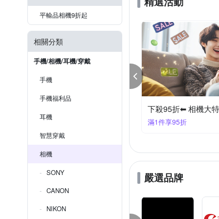
精選活動
平輸品相機9折起
相關分類
手機/相機/耳機/穿戴
手機
手機福利品
95折⇓ 相機指定品
下殺95折⬅︎ 相機大
耳機
件享95折
滿1件享95折
智慧穿戴
相機
SONY
嚴選品牌
CANON
NIKON