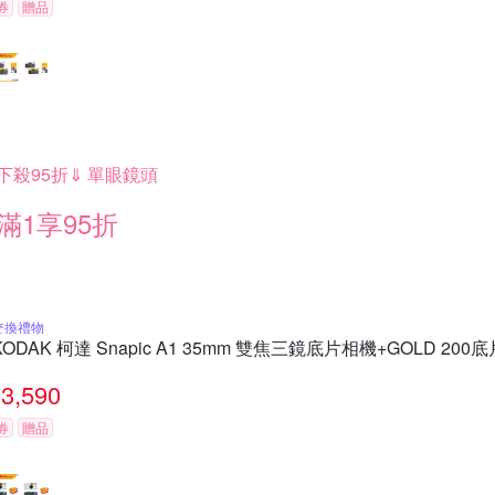
券
贈品
下殺95折⇓ 單眼鏡頭
滿1享95折
交換禮物
KODAK 柯達 Snapic A1 35mm 雙焦三鏡底片相機+GOLD 200
3,590
券
贈品