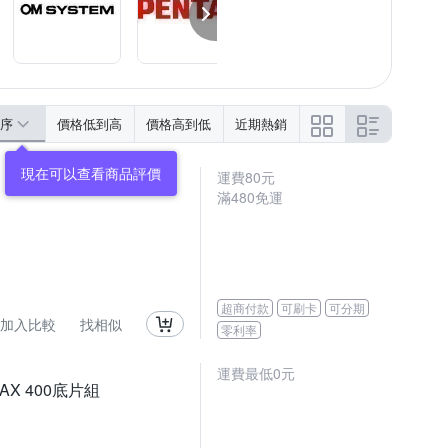
序
價格低到高
價格高到低
近期熱銷
運費80元
滿480免運
超商付款
可刷卡
可分期
加入比較
找相似
零利率
運費最低0元
AX 400底片組