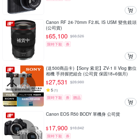
Canon RF 24-70mm F2.8L IS USM 變焦鏡頭
(公司貨)
65,100
$
$
68,526
補貨中
限時下殺
券
(送500商品卡)【Sony 索尼】ZV-1 II Vlog 數位
相機 手持握把組合 (公司貨 保固18+6個月)
27,531
$
$
28,980
補貨中
5
(
1
)
限時下殺
券
贈品
Canon EOS R50 BODY 單機身 公司貨
17,900
$
$
18,842
補貨中
限時下殺
券