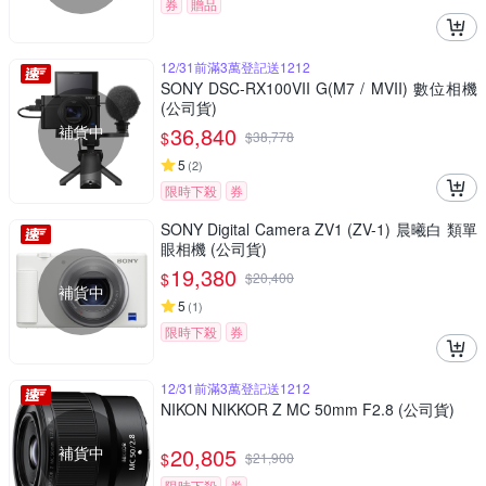
券
贈品
12/31前滿3萬登記送1212
SONY DSC-RX100VII G(M7 / MVII) 數位相機
(公司貨)
補貨中
36,840
$
$
38,778
5
(
2
)
限時下殺
券
SONY Digital Camera ZV1 (ZV-1) 晨曦白 類單
眼相機 (公司貨)
19,380
$
$
20,400
補貨中
5
(
1
)
限時下殺
券
12/31前滿3萬登記送1212
NIKON NIKKOR Z MC 50mm F2.8 (公司貨)
補貨中
20,805
$
$
21,900
限時下殺
券