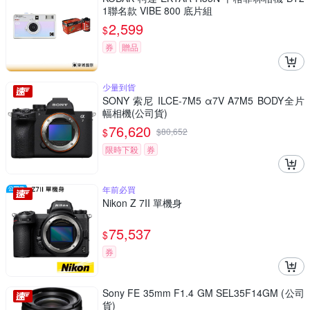
1聯名款 VIBE 800 底片組
2,599
$
券
贈品
少量到貨
SONY 索尼 ILCE-7M5 α7V A7M5 BODY全片
幅相機(公司貨)
76,620
$
$
80,652
限時下殺
券
年前必買
Nikon Z 7II 單機身
75,537
$
券
Sony FE 35mm F1.4 GM SEL35F14GM (公司
貨)