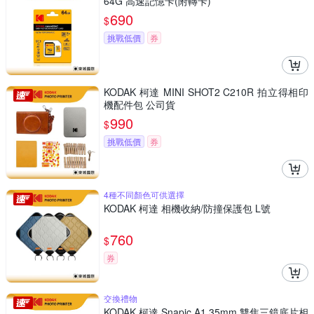
64G 高速記憶卡(附轉卡)
690
$
挑戰低價
券
KODAK 柯達 MINI SHOT2 C210R 拍立得相印
機配件包 公司貨
990
$
挑戰低價
券
4種不同顏色可供選擇
KODAK 柯達 相機收納/防撞保護包 L號
760
$
券
交換禮物
KODAK 柯達 Snapic A1 35mm 雙焦三鏡底片相