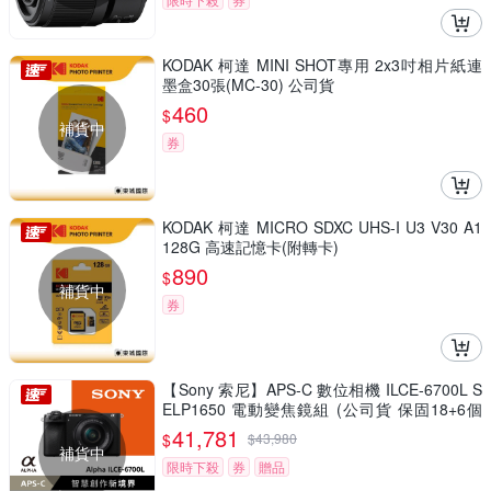
KODAK 柯達 MINI SHOT專用 2x3吋相片紙連
墨盒30張(MC-30) 公司貨
460
$
補貨中
券
KODAK 柯達 MICRO SDXC UHS-I U3 V30 A1
128G 高速記憶卡(附轉卡)
890
$
補貨中
券
【Sony 索尼】APS-C 數位相機 ILCE-6700L S
ELP1650 電動變焦鏡組 (公司貨 保固18+6個
月)
41,781
$
$
43,980
補貨中
限時下殺
券
贈品