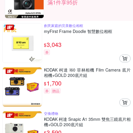
滿1件享95折
創意家庭的完美數位相框
myFirst Frame Doodle 智慧數位相框
3,043
$
券
KODAK 柯達 I60 菲林相機 Film Camera 底片
相機+GOLD 200底片組
1,700
$
券
贈品
交換禮物
KODAK 柯達 Snapic A1 35mm 雙焦三鏡底片相
機+GOLD 200底片組
3,590
$