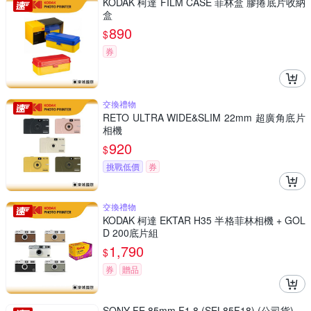
KODAK 柯達 FILM CASE 菲林盒 膠捲底片收納
盒
890
$
券
交換禮物
RETO ULTRA WIDE&SLIM 22mm 超廣角底片
相機
920
$
挑戰低價
券
交換禮物
KODAK 柯達 EKTAR H35 半格菲林相機 + GOL
D 200底片組
1,790
$
券
贈品
SONY FE 85mm F1.8 (SEL85F18) (公司貨)