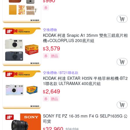
$
券
交換禮物
KODAK 柯達 Snapic A1 35mm 雙焦三鏡底片相
機+COLORPLUS 200底片組
3,579
$
券
贈品
交換禮物 / BT21聯名款
KODAK 柯達 EKTAR H35N 半格菲林相機-BT2
1聯名款 ULTRAMAX 400底片組
2,649
$
券
贈品
SONY FE PZ 16-35 mm F4 G SELP1635G 公
司貨
32,960
$
$
34,694