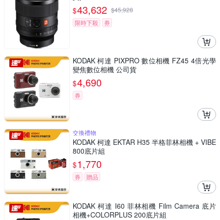
43,632
$
$
45,928
限時下殺
券
KODAK 柯達 PIXPRO 數位相機 FZ45 4倍光學
變焦數位相機 公司貨
4,690
$
券
交換禮物
KODAK 柯達 EKTAR H35 半格菲林相機 + VIBE
800底片組
1,770
$
券
贈品
KODAK 柯達 I60 菲林相機 Film Camera 底片
相機+COLORPLUS 200底片組