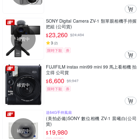
SONY Digital Camera ZV-1 類單眼相機手持握
把組 (公司貨)
23,260
$
$
24,484
補貨中
3
(
2
)
限時下殺
券
FUJIFILM instax mini99 mini 99 馬上看相機 拍
立得 公司貨
6,600
$
$
6,947
補貨中
限時下殺
券
送64G手持風扇
(美拍必備)SONY 數位相機 ZV-1 晨曦白(公司
貨)
補貨中
19,980
$