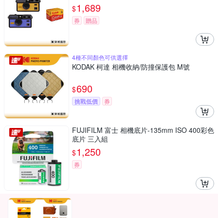
1,689
$
券
贈品
4種不同顏色可供選擇
KODAK 柯達 相機收納/防撞保護包 M號
690
$
挑戰低價
券
FUJIFILM 富士 相機底片-135mm ISO 400彩色
底片 三入組
1,250
$
券