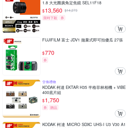
1.8 大光圈廣角定焦鏡 SEL11F18
13,560
$
$
14,273
限時下殺
券
FUJIFILM 富士 JDV1 拋棄式即可拍傻瓜 27張
770
$
券
交換禮物
KODAK 柯達 EKTAR H35 半格菲林相機 + VIBE
400底片組
1,750
$
券
贈品
KODAK 柯達 MICRO SDXC UHS-I U3 V30 A1