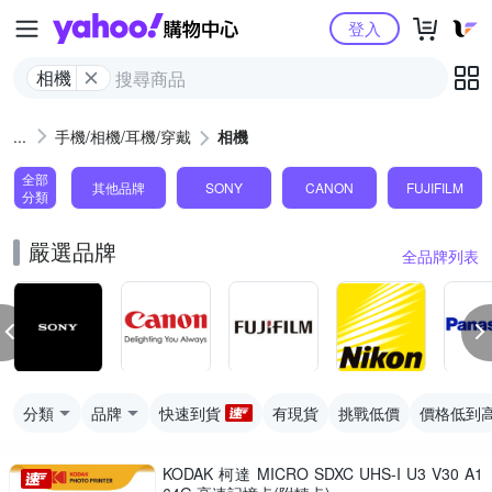
Yahoo購物中心
登入
相機
手機/相機/耳機/穿戴
相機
全部
其他品牌
SONY
CANON
FUJIFILM
分類
嚴選品牌
全品牌列表
分類
品牌
快速到貨
有現貨
挑戰低價
價格低到
KODAK 柯達 MICRO SDXC UHS-I U3 V30 A1