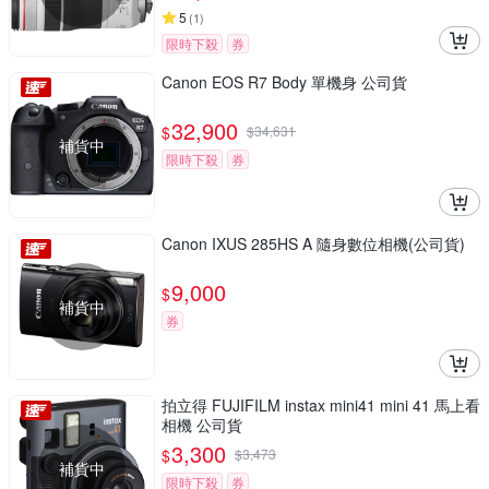
5
(
1
)
限時下殺
券
Canon EOS R7 Body 單機身 公司貨
32,900
$
$
34,631
補貨中
限時下殺
券
Canon IXUS 285HS A 隨身數位相機(公司貨)
9,000
$
補貨中
券
拍立得 FUJIFILM instax mini41 mini 41 馬上看
相機 公司貨
3,300
$
$
3,473
補貨中
限時下殺
券