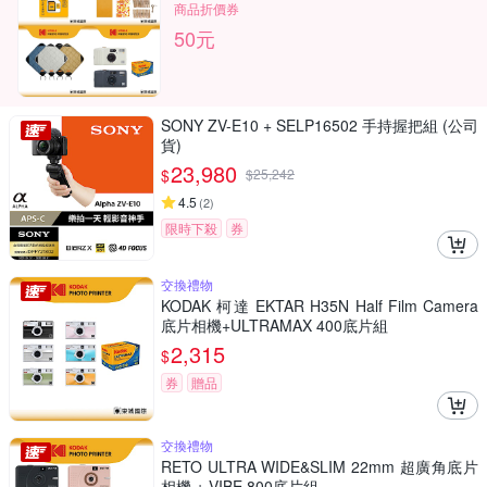
商品折價券
50元
SONY ZV-E10 + SELP16502 手持握把組 (公司
貨)
23,980
$
$
25,242
4.5
(
2
)
限時下殺
券
交換禮物
KODAK 柯達 EKTAR H35N Half Film Camera
底片相機+ULTRAMAX 400底片組
2,315
$
券
贈品
交換禮物
RETO ULTRA WIDE&SLIM 22mm 超廣角底片
相機 + VIBE 800底片組