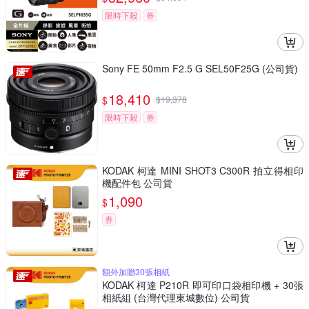
限時下殺
券
Sony FE 50mm F2.5 G SEL50F25G (公司貨)
18,410
$
$
19,378
限時下殺
券
KODAK 柯達 MINI SHOT3 C300R 拍立得相印
機配件包 公司貨
1,090
$
券
額外加贈30張相紙
KODAK 柯達 P210R 即可印口袋相印機 + 30張
相紙組 (台灣代理東城數位) 公司貨