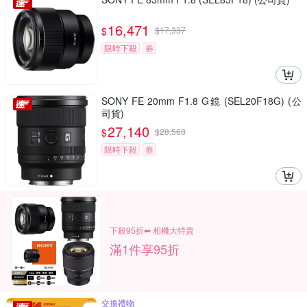
16,471
$
$
17,337
限時下殺
券
SONY FE 20mm F1.8 G鏡 (SEL20F18G) (公
司貨)
27,140
$
$
28,568
限時下殺
券
下殺95折⬅︎ 相機大特賣
滿1件享95折
交換禮物