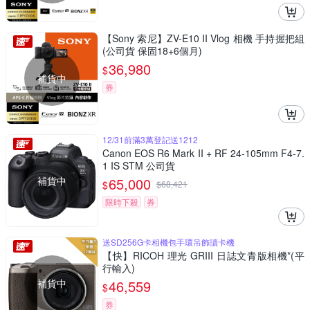
【Sony 索尼】ZV-E10 II Vlog 相機 手持握把組
(公司貨 保固18+6個月)
36,980
$
補貨中
券
12/31前滿3萬登記送1212
Canon EOS R6 Mark II + RF 24-105mm F4-7.
1 IS STM 公司貨
補貨中
65,000
$
$
68,421
限時下殺
券
送SD256G卡相機包手環吊飾讀卡機
【快】RICOH 理光 GRIII 日誌文青版相機*(平
行輸入)
補貨中
46,559
$
券