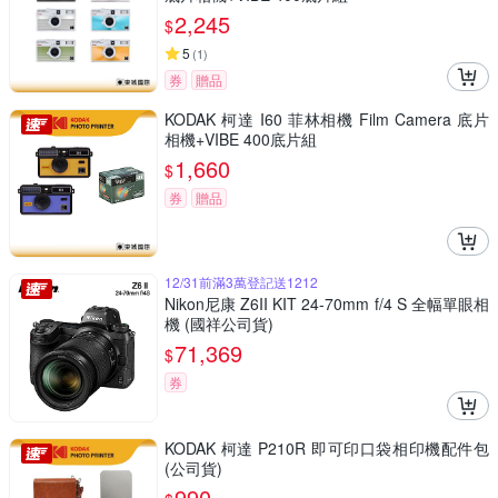
2,245
$
5
(
1
)
券
贈品
KODAK 柯達 I60 菲林相機 Film Camera 底片
相機+VIBE 400底片組
1,660
$
券
贈品
12/31前滿3萬登記送1212
Nikon尼康 Z6II KIT 24-70mm f/4 S 全幅單眼相
機 (國祥公司貨)
71,369
$
券
KODAK 柯達 P210R 即可印口袋相印機配件包
(公司貨)
990