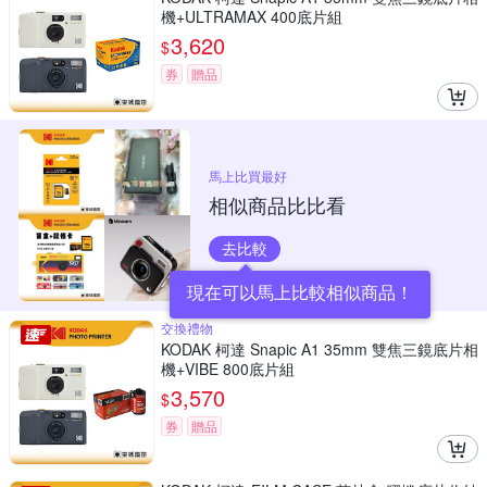
機+ULTRAMAX 400底片組
3,620
$
券
贈品
馬上比買最好
相似商品比比看
去比較
現在可以馬上比較相似商品！
交換禮物
KODAK 柯達 Snapic A1 35mm 雙焦三鏡底片相
機+VIBE 800底片組
3,570
$
券
贈品