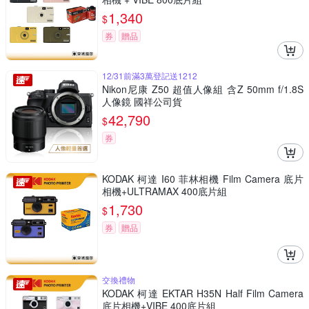
1,340
$
券
贈品
12/31前滿3萬登記送1212
Nikon尼康 Z50 超值人像組 含Z 50mm f/1.8S
人像鏡 國祥公司貨
42,790
$
券
KODAK 柯達 I60 菲林相機 Film Camera 底片
相機+ULTRAMAX 400底片組
1,730
$
券
贈品
交換禮物
KODAK 柯達 EKTAR H35N Half Film Camera
底片相機+VIBE 400底片組