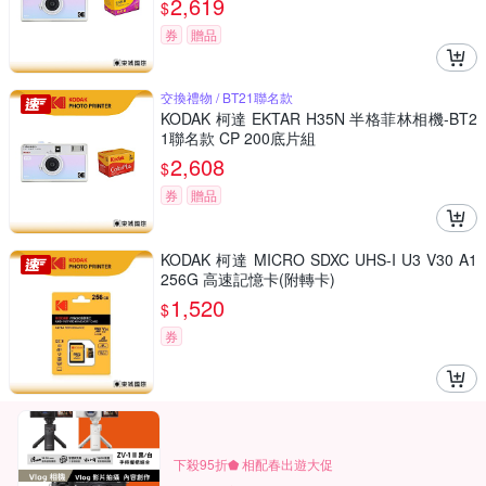
2,619
$
券
贈品
交換禮物 / BT21聯名款
KODAK 柯達 EKTAR H35N 半格菲林相機-BT2
1聯名款 CP 200底片組
2,608
$
券
贈品
KODAK 柯達 MICRO SDXC UHS-I U3 V30 A1
256G 高速記憶卡(附轉卡)
1,520
$
券
下殺95折⬟ 相配春出遊大促