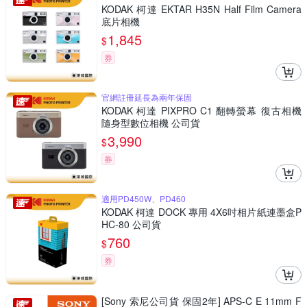
KODAK 柯達 EKTAR H35N Half Film Camera
底片相機
1,845
$
券
官網註冊延長為兩年保固
KODAK 柯達 PIXPRO C1 翻轉螢幕 復古相機
隨身型數位相機 公司貨
3,990
$
券
適用PD450W、PD460
KODAK 柯達 DOCK 專用 4X6吋相片紙連墨盒P
HC-80 公司貨
760
$
券
[Sony 索尼公司貨 保固2年] APS-C E 11mm F