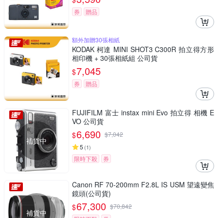
券
贈品
額外加贈30張相紙
KODAK 柯達 MINI SHOT3 C300R 拍立得方形
相印機 + 30張相紙組 公司貨
7,045
$
券
贈品
FUJIFILM 富士 instax mini Evo 拍立得 相機 E
VO 公司貨
6,690
$
$
7,042
補貨中
5
(
1
)
限時下殺
券
Canon RF 70-200mm F2.8L IS USM 望遠變焦
鏡頭(公司貨)
67,300
$
$
70,842
補貨中