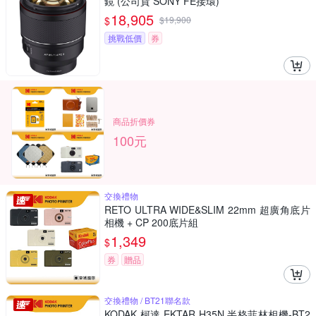
鏡 (公司貨 SONY FE接環)
18,905
$
$
19,900
挑戰低價
券
商品折價券
100元
交換禮物
RETO ULTRA WIDE&SLIM 22mm 超廣角底片
相機 + CP 200底片組
1,349
$
券
贈品
交換禮物 / BT21聯名款
KODAK 柯達 EKTAR H35N 半格菲林相機-BT2