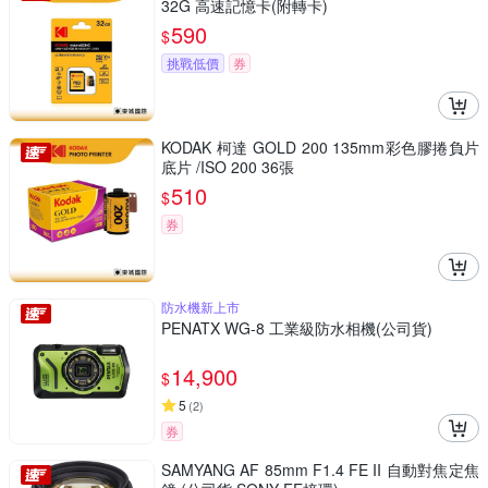
32G 高速記憶卡(附轉卡)
590
$
挑戰低價
券
KODAK 柯達 GOLD 200 135mm彩色膠捲負片
底片 /ISO 200 36張
510
$
券
防水機新上市
PENATX WG-8 工業級防水相機(公司貨)
14,900
$
5
(
2
)
券
SAMYANG AF 85mm F1.4 FE II 自動對焦定焦