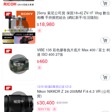
[Sony 索尼公司貨 保固18+6] ZV-1F Vlog 數位
相機 手持握把組合 (網紅新手/生活隨拍)
18,980
$
補貨中
券
VIBE 135 彩色膠卷負片底片 Max 400 / 富士 柯
達 ISO 400 27張
460
$
補貨中
券
12/31前滿3萬登記送1212
Nikon NIKKOR Z 24-200MM F/4-6.3 VR (公司
貨)
補貨中
30,400
$
$
32,000
限時下殺
券