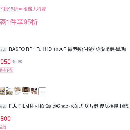
下殺95折⬅︎ 相機大特賣
滿1件享95折
RASTO RP1 Full HD 1080P 微型數位拍照錄影相機-黑/咖
商店
950
$
990
限時下殺
+3
FUJIFILM 即可拍 QuickSnap 拋棄式 底片機 傻瓜相機 相機
商店
800
活動