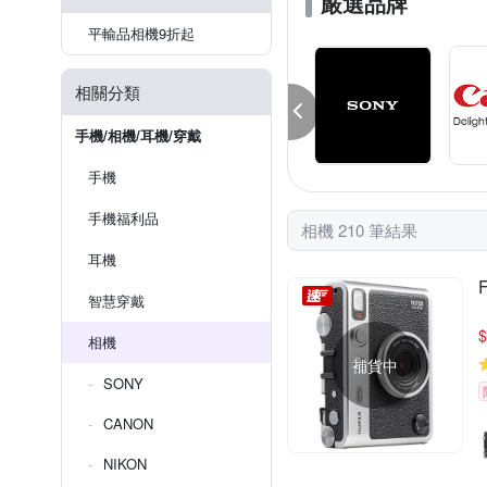
嚴選品牌
平輸品相機9折起
相關分類
手機/相機/耳機/穿戴
手機
手機福利品
相機 210 筆結果
耳機
智慧穿戴
$
相機
補貨中
SONY
CANON
NIKON