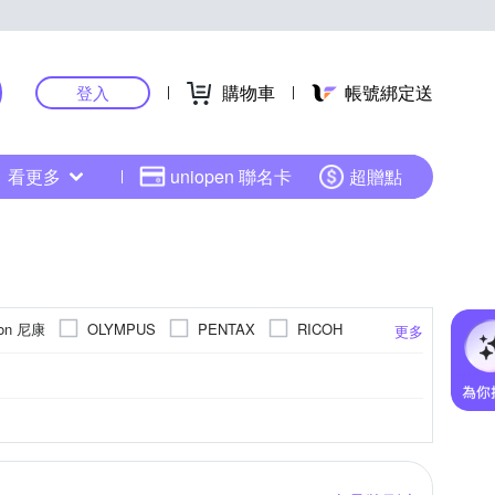
購物車
帳號綁定送
登入
看更多
uniopen 聯名卡
超贈點
kon 尼康
OLYMPUS
PENTAX
RICOH
更多
40倍變焦鏡頭
4000萬像素以上
801萬~1199萬