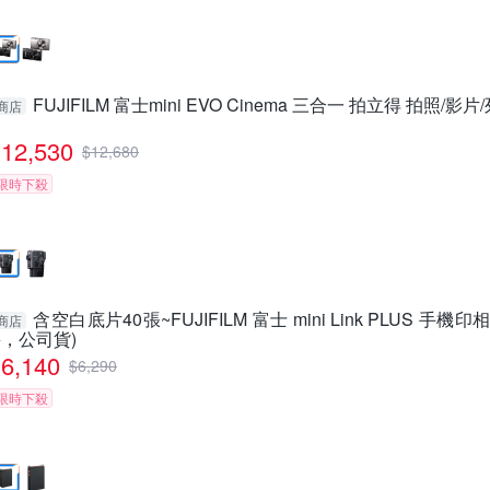
FUJIFILM 富士mini EVO Cinema 三合一 拍立得 拍照/影
商店
12,530
$
12,680
限時下殺
含空白底片40張~FUJIFILM 富士 mini Link PLUS 手機印相
商店
+，公司貨)
6,140
$
6,290
限時下殺