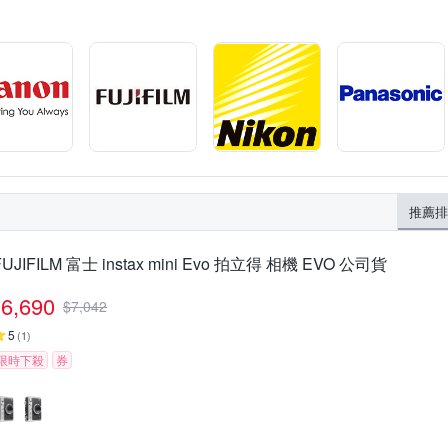
推薦排
FUJIFILM 富士 instax mini Evo 拍立得 相機 EVO 公司貨
6,690
$
7,042
5
(
1
)
限時下殺
券