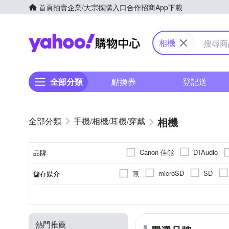
首頁
拍賣
企業/大宗採購入口
合作招商
App下載
Yahoo購物中心
相機
全部分類
點換券
登記送
相機
手機/相機/耳機/穿戴
Canon 佳能
DTAudio
品牌
SANRIO 三麗鷗
SONY
無
microSD
SD
儲存媒介
品牌名稱
1.9吋以下
無
無
一般型相機
無
定焦鏡
800萬像素以下
固定式螢幕
1/2.3吋 CMOS
3~7倍變焦鏡頭
2.0~2.5吋
拍立得
翻轉
1
1
螢幕尺寸
有效像素
螢幕類型
相機類型
影像感應器
光學變焦
熱門推薦