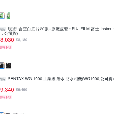
現貨! 含空白底片20張+原廠皮套~ FUJIFILM 富士 Instax mi
商店
9，公司貨)
8,030
$
8,180
限時下殺
PENTAX WG-1000 工業級 潛水 防水相機(WG1000,公
商店
9,340
$
9,490
限時下殺