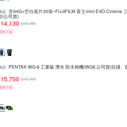
含64G+空白底片20張~FUJIFILM 富士mini EVO Cinem
商店
印(公司貨)
14,130
$
14,280
限時下殺
PENTAX WG-8 工業級 潛水 防水相機(WG8,公司貨)抗
商店
15,750
$
15,900
限時下殺