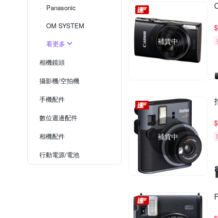
Panasonic
OM SYSTEM
$
補貨中
看更多
相機鏡頭
攝影機/空拍機
手機配件
數位週邊配件
$
相機配件
補貨中
行動電源/電池