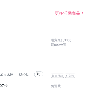
更多活動商品
運費最低
90
元
滿
999
免運
加入比較
找相似
超商付款
可刷卡
 27張
免運費