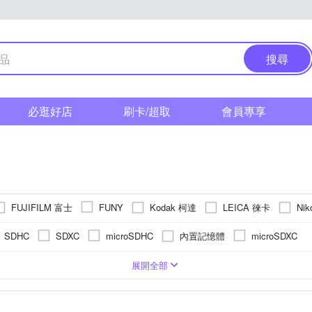
搜尋
必逛好店
刷卡/超取
會員專享
FUJIFILM 富士
Kodak 柯達
LEICA 徠卡
Ni
FUNY
 索尼
YOMIX 優迷
其他品牌
內置記憶體
SDHC
SDXC
microSDHC
microSDXC
式螢幕
吋 CMOS
601萬~2000萬像素
類單眼相機(PASM功能)
2.5~2.9吋
61倍以上變焦鏡頭
1/3.1吋 CMOS
3.0吋以上
1200萬~1600萬像素
8~20倍變焦鏡頭
可觸控式螢幕
即可拍
無
單眼
2.9倍變焦鏡頭
2001萬~3000萬像素
21~
TFT LCD
CMOS
APSC
展開全部