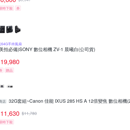
限時下殺
券
送64G手持風扇
(美拍必備)SONY 數位相機 ZV-1 晨曦白(公司貨)
19,980
券
贈品
32G套組~Canon 佳能 IXUS 285 HS A 12倍變焦 數位相機(
商店
11,630
$
11,780
限時下殺