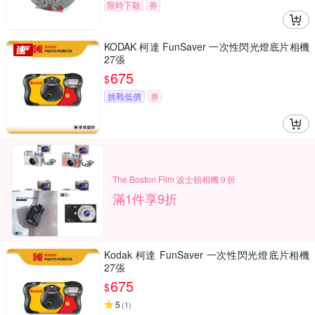
限時下殺
券
KODAK 柯達 FunSaver 一次性閃光燈底片相機
27張
675
$
挑戰低價
券
The Boston Film 波士頓相機９折
滿1件享9折
Kodak 柯達 FunSaver 一次性閃光燈底片相機
27張
675
$
5
(
1
)