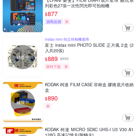
【LFANI 樂斐】FILM DIARY底片星球 翻玩系
列彩色27張一次性閃光即可拍相機
877
$
挑戰低價
券
instax mini 拍立得相機適用
富士 instax mini PHOTO SLIDE 正片風 2盒 (2
入共20張)
補貨中
889
$
$
935
限時下殺
券
KODAK 柯達 FILM CASE 菲林盒 膠捲底片收納
盒
890
$
補貨中
券
KODAK 柯達 MICRO SDXC UHS-I U3 V30 A1
128G 高速記憶卡(附轉卡)