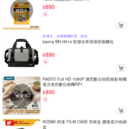
890
$
補貨中
券
防潑水，加厚棉層防震、防刮
baona BN-H014 防潑水單肩側背相機包
890
$
券
RASTO Full HD 1080P 微型數位拍照錄影相機
復古迷你數位相機RP1
890
$
補貨中
券
KODAK 柯達 FILM CASE 菲林盒 膠捲底片收納
盒