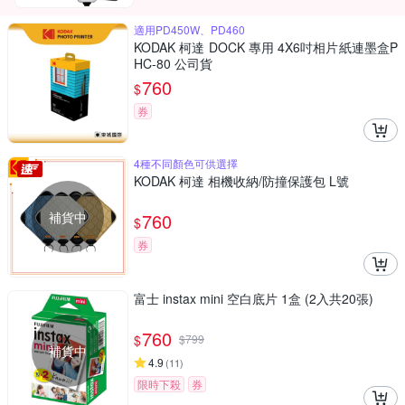
適用PD450W、PD460
KODAK 柯達 DOCK 專用 4X6吋相片紙連墨盒P
HC-80 公司貨
760
$
券
4種不同顏色可供選擇
KODAK 柯達 相機收納/防撞保護包 L號
補貨中
760
$
券
富士 instax mini 空白底片 1盒 (2入共20張)
760
$
$
799
補貨中
4.9
(
11
)
限時下殺
券