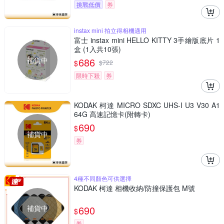
挑戰低價
券
instax mini 拍立得相機適用
富士 instax mini HELLO KITTY 3手繪版底片 1
盒 (1入共10張)
補貨中
686
$
$
722
限時下殺
券
KODAK 柯達 MICRO SDXC UHS-I U3 V30 A1
64G 高速記憶卡(附轉卡)
690
$
補貨中
券
4種不同顏色可供選擇
KODAK 柯達 相機收納/防撞保護包 M號
補貨中
690
$
券