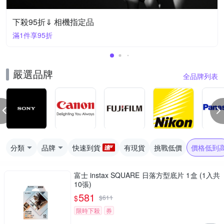
下殺95折⇓ 相機指定品
滿1件享95折
嚴選品牌
全品牌列表
分類
品牌
快速到貨
有現貨
挑戰低價
價格低到
富士 instax SQUARE 日落方型底片 1盒 (1入共
10張)
581
$
$
611
限時下殺
券