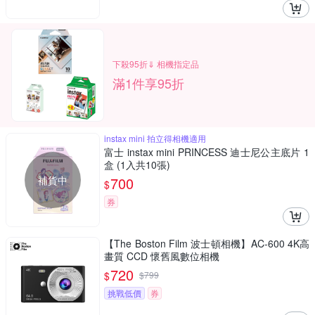
下殺95折⇓ 相機指定品
滿1件享95折
instax mini 拍立得相機適用
富士 instax mini PRINCESS 迪士尼公主底片 1
盒 (1入共10張)
補貨中
700
$
券
【The Boston Film 波士頓相機】AC-600 4K高
畫質 CCD 懷舊風數位相機
720
$
$
799
挑戰低價
券