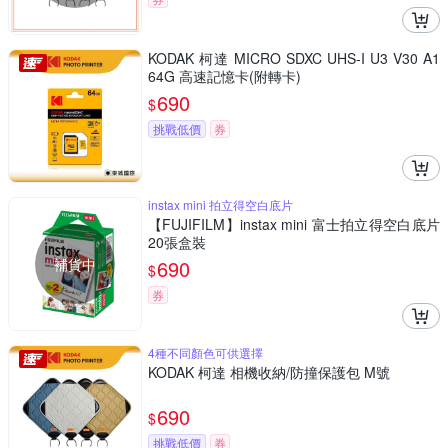
KODAK 柯達 MICRO SDXC UHS-I U3 V30 A1
64G 高速記憶卡(附轉卡)
690
$
挑戰低價
券
instax mini 拍立得空白底片
【FUJIFILM】instax mini 富士拍立得空白底片
20張盒裝
補貨中
690
$
券
4種不同顏色可供選擇
KODAK 柯達 相機收納/防撞保護包 M號
690
$
挑戰低價
券