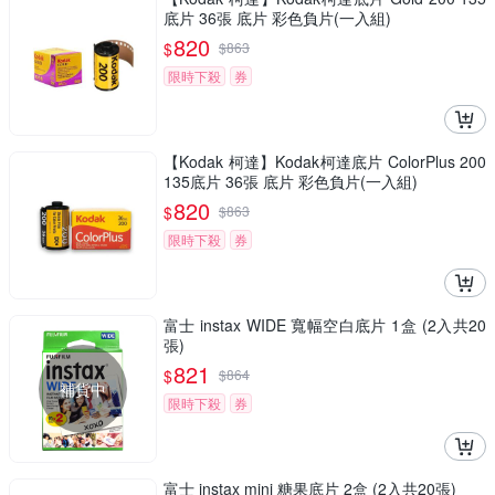
底片 36張 底片 彩色負片(一入組)
820
$
$
863
限時下殺
券
【Kodak 柯達】Kodak柯達底片 ColorPlus 200
135底片 36張 底片 彩色負片(一入組)
820
$
$
863
限時下殺
券
富士 instax WIDE 寬幅空白底片 1盒 (2入共20
張)
821
$
$
864
補貨中
限時下殺
券
富士 instax mini 糖果底片 2盒 (2入共20張)