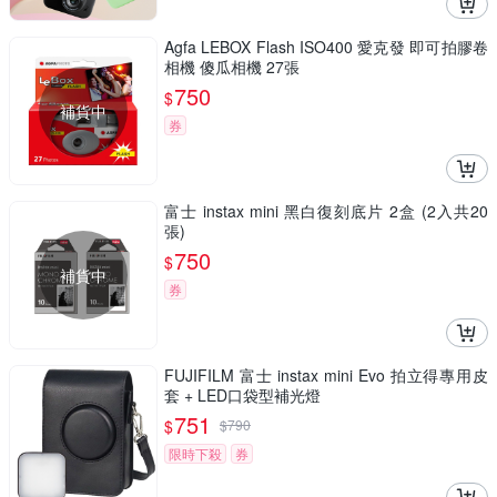
Agfa LEBOX Flash ISO400 愛克發 即可拍膠卷
相機 傻瓜相機 27張
750
$
補貨中
券
富士 instax mini 黑白復刻底片 2盒 (2入共20
張)
750
$
補貨中
券
FUJIFILM 富士 instax mini Evo 拍立得專用皮
套 + LED口袋型補光燈
751
$
$
790
限時下殺
券