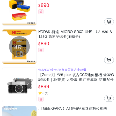
890
$
券
KODAK 柯達 MICRO SDXC UHS-I U3 V30 A1
128G 高速記憶卡(附轉卡)
890
$
補貨中
券
含32G記憶卡 2K高畫質復古小相機
【Zumoji】Y25 plus 復古CCD迷你相機-含32G
記憶卡｜2k畫質 大螢幕 網紅推薦款 穿搭配件
聖誕禮物
899
$
5
(
1
)
券
.【GEEKPAPA 】A1動物兒童迷你數位相機