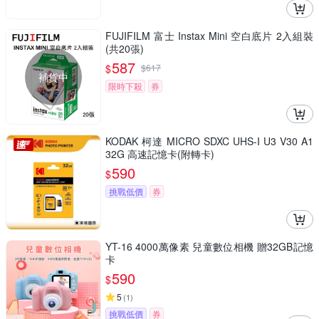
FUJIFILM 富士 Instax Mini 空白底片 2入組裝
(共20張)
587
$
$
617
補貨中
限時下殺
券
KODAK 柯達 MICRO SDXC UHS-I U3 V30 A1
32G 高速記憶卡(附轉卡)
590
$
挑戰低價
券
YT-16 4000萬像素 兒童數位相機 贈32GB記憶
卡
590
$
5
(
1
)
挑戰低價
券