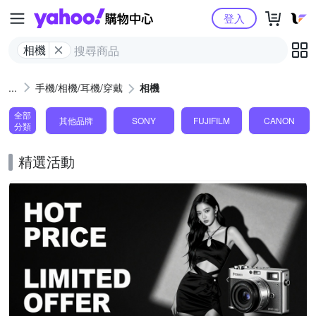
Yahoo購物中心
登入
相機
手機/相機/耳機/穿戴
相機
全部
其他品牌
SONY
FUJIFILM
CANON
分類
精選活動