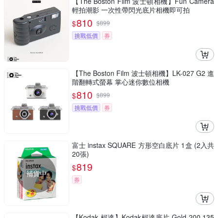
【The Boston Film 波士頓相機】Fun Camera
輕拍潮影 一次性帶閃光底片相機即可拍
810
$
$
899
挑戰低價
券
【The Boston Film 波士頓相機】LK-027 G2 進
階翻轉式螢幕 掌心迷你數位相機
810
$
$
899
挑戰低價
券
富士 instax SQUARE 方形空白底片 1盒 (2入共
20張)
819
$
補貨中
券
【Kodak 柯達】Kodak柯達底片 Gold 200 135