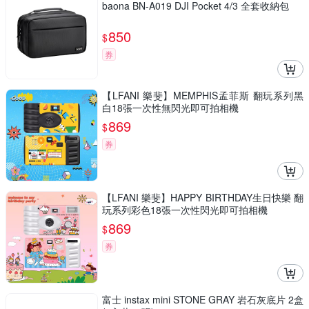
baona BN-A019 DJI Pocket 4/3 全套收納包
850
$
券
【LFANI 樂斐】MEMPHIS孟菲斯 翻玩系列黑
白18張一次性無閃光即可拍相機
869
$
券
【LFANI 樂斐】HAPPY BIRTHDAY生日快樂 翻
玩系列彩色18張一次性閃光即可拍相機
869
$
券
富士 instax mini STONE GRAY 岩石灰底片 2盒