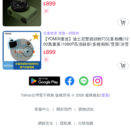
899
$
券
兒童世界 雪寶一同陪伴
【YOMIX優迷】迪士尼雙鏡頭輕巧兒童相機(12
00萬畫素/1080P高清錄影/多種相框/雪寶/冰雪
奇緣)
補貨中
899
$
券
Yahoo台灣電子商務 版權所有 © 2026 服務條款(
更新
)
客服中心
|
關於我們
|
購物須知
網路安全
|
隱私權
|
分類地圖