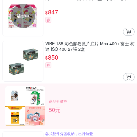
847
$
補貨中
券
VIBE 135 彩色膠卷負片底片 Max 400 / 富士 柯
達 ISO 400 27張 2盒
850
$
券
商品折價券
50元
各式配件分區收納，出行無憂