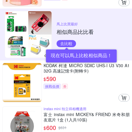
馬上比買最好
相似商品比比看
去比較
現在可以馬上比較相似商品！
KODAK 柯達 MICRO SDXC UHS-I U3 V30 A1
32G 高速記憶卡(附轉卡)
590
$
挑戰低價
券
instax mini 拍立得相機適用
富士 instax mini MICKEY& FRIEND 米奇和朋
友底片 1盒 (1入共10張)
補貨中
600
$
$
631