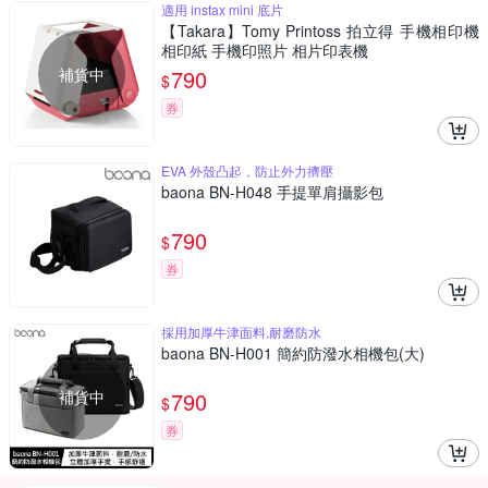
適用 instax mini 底片
【Takara】Tomy Printoss 拍立得 手機相印機
相印紙 手機印照片 相片印表機
補貨中
790
$
券
EVA 外殼凸起，防止外力擠壓
baona BN-H048 手提單肩攝影包
790
$
券
採用加厚牛津面料,耐磨防水
baona BN-H001 簡約防潑水相機包(大)
補貨中
790
$
券