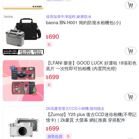
採用加厚牛津面料,耐磨防水
baona BN-H001 簡約防潑水相機包(小)
690
$
券
【LFANI 樂斐】GOOD LUCK 好運啦 18張彩色
底片 一次性即可拍相機 (內置閃光燈)
699
$
券
2K高畫質復古CCD小相機 隨拍隨走
【Zumoji】Y25 plus 復古CCD迷你相機(不帶記
憶卡)｜2k畫質 大螢幕 網紅推薦 穿搭配件
699
$
挑戰低價
券