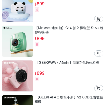
899
$
券
【Minicam 迷你拍】G14 拍立得造型 S153 迷
你相機-綠
899
$
券
.【GEEKPAPA x A5mini】兒童迷你數位相機
899
$
券
.【GEEKPAPA x 蠟筆小新】V2 CCD復古數位
相機