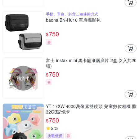
手提、單肩、斜背三種使用方式
baona BN-H016 單肩攝影包
750
$
券
富士 instax mini 馬卡龍漸層底片 2盒 (2入共20
張)
750
$
補貨中
券
YT-17XW 4000萬像素雙鏡頭 兒童數位相機 贈
32GB記憶卡
750
$
5
(
2
)
挑戰低價
券