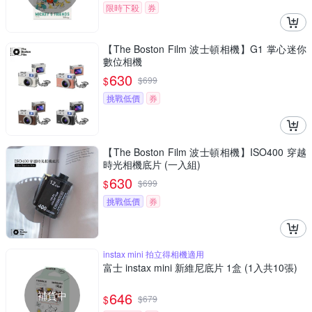
限時下殺
券
【The Boston Film 波士頓相機】G1 掌心迷你
數位相機
630
$
$
699
挑戰低價
券
【The Boston Film 波士頓相機】ISO400 穿越
時光相機底片 (一入組)
630
$
$
699
挑戰低價
券
instax mini 拍立得相機適用
富士 instax mini 新維尼底片 1盒 (1入共10張)
補貨中
646
$
$
679