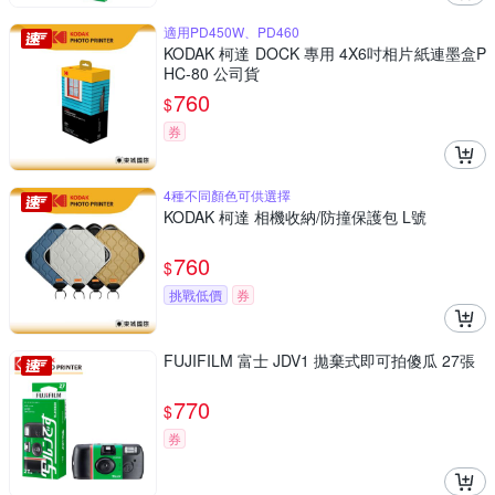
適用PD450W、PD460
KODAK 柯達 DOCK 專用 4X6吋相片紙連墨盒P
HC-80 公司貨
760
$
券
4種不同顏色可供選擇
KODAK 柯達 相機收納/防撞保護包 L號
760
$
挑戰低價
券
FUJIFILM 富士 JDV1 拋棄式即可拍傻瓜 27張
770
$
券