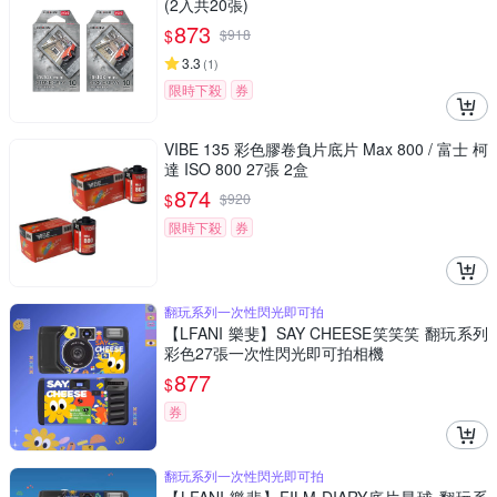
(2入共20張)
873
$
$
918
3.3
(
1
)
限時下殺
券
VIBE 135 彩色膠卷負片底片 Max 800 / 富士 柯
達 ISO 800 27張 2盒
874
$
$
920
限時下殺
券
翻玩系列一次性閃光即可拍
【LFANI 樂斐】SAY CHEESE笑笑笑 翻玩系列
彩色27張一次性閃光即可拍相機
877
$
券
翻玩系列一次性閃光即可拍