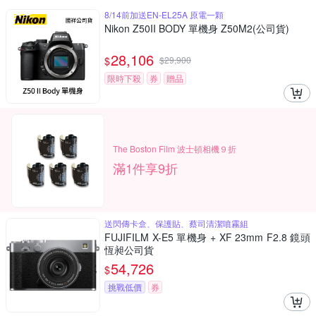
8/14前加送EN-EL25A 原電一顆
Nikon Z50II BODY 單機身 Z50M2(公司貨)
28,106
$
$
29,900
限時下殺
券
贈品
The Boston Film 波士頓相機９折
滿1件享9折
送閃傳卡盒、保護貼、蔡司清潔噴霧組
FUJIFILM X-E5 單機身 + XF 23mm F2.8 鏡頭
恆昶公司貨
54,726
$
挑戰低價
券