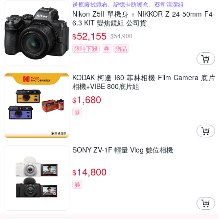
送原廠拭鏡布、記憶卡防護盒、蔡司清潔組
Nikon Z5II 單機身 + NIKKOR Z 24-50mm F4-
6.3 KIT 變焦鏡組 公司貨
52,155
$
$
54,900
限時下殺
券
贈品
KODAK 柯達 I60 菲林相機 Film Camera 底片
相機+VIBE 800底片組
1,680
$
券
SONY ZV-1F 輕量 Vlog 數位相機
14,800
$
券