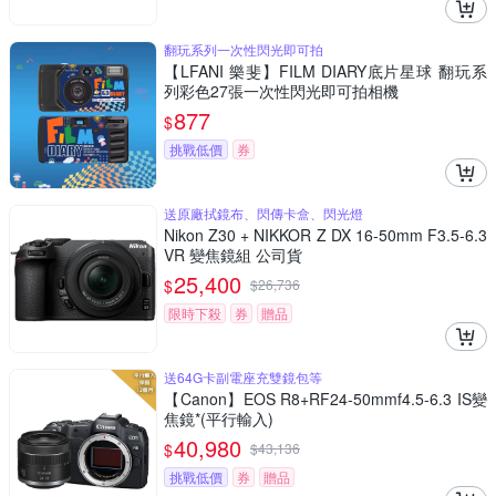
翻玩系列一次性閃光即可拍
【LFANI 樂斐】FILM DIARY底片星球 翻玩系
列彩色27張一次性閃光即可拍相機
877
$
挑戰低價
券
送原廠拭鏡布、閃傳卡盒、閃光燈
Nikon Z30 + NIKKOR Z DX 16-50mm F3.5-6.3
VR 變焦鏡組 公司貨
25,400
$
$
26,736
限時下殺
券
贈品
送64G卡副電座充雙鏡包等
【Canon】EOS R8+RF24-50mmf4.5-6.3 IS變
焦鏡*(平行輸入)
40,980
$
$
43,136
挑戰低價
券
贈品