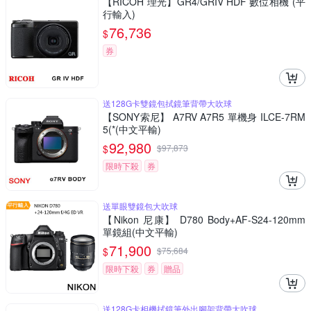
【RICOH 理光】GR4/GRIV HDF 數位相機 (平
行輸入)
76,736
$
券
送128G卡雙鏡包拭鏡筆背帶大吹球
【SONY索尼】 A7RV A7R5 單機身 ILCE-7RM
5(*(中文平輸)
92,980
$
$
97,873
限時下殺
券
送單眼雙鏡包大吹球
【Nikon 尼康】 D780 Body+AF-S24-120mm
單鏡組(中文平輸)
71,900
$
$
75,684
限時下殺
券
贈品
送128G卡相機拭鏡筆外出腳架背帶大吹球