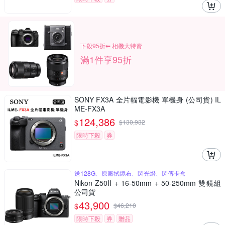
下殺95折⬅︎ 相機大特賣
滿1件享95折
SONY FX3A 全片幅電影機 單機身 (公司貨) IL
ME-FX3A
124,386
$
$
130,932
限時下殺
券
送128G、原廠拭鏡布、閃光燈、閃傳卡盒
Nikon Z50II + 16-50mm + 50-250mm 雙鏡組
公司貨
43,900
$
$
46,210
限時下殺
券
贈品