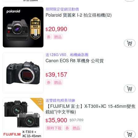
期間限定促銷活動價
Polaroid 寶麗來 I-2 拍立得相機(I2)
20,990
$
券
贈品
送128G V60、相機鑰匙圈
Canon EOS R8 單機身 公司貨
39,157
$
券
贈品
送雙鏡包精美項鍊
【FUJIFILM 富士】X-T30II+XC 15-45mm變焦
鏡組*(中文平輸)
35,900
$
$
37,789
限時下殺
券
贈品