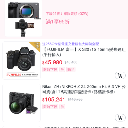
下殺95折⇓ 單眼鏡頭 (GZW)
滿1享95折
送256G卡副電座充雙鏡包大腳架全配
【FUJIFILM 富士】X-S20+15-45mm變焦鏡組
(平行輸入)
45,980
$
$
48,400
限時下殺
券
贈品
Nikon ZR+NIKKOR Z 24-200mm F4-6.3 VR 公
司貨(含1TB高速讀寫記憶卡+雙槽讀卡機)
105,241
$
$
110,780
限時下殺
券