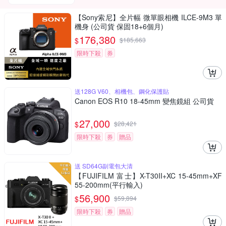
【Sony索尼】全片幅 微單眼相機 ILCE-9M3 單
機身 (公司貨 保固18+6個月)
176,380
$
$
185,663
限時下殺
券
送128G V60、相機包、鋼化保護貼
Canon EOS R10 18-45mm 變焦鏡組 公司貨
27,000
$
$
28,421
限時下殺
券
贈品
送 SD64G副電包大清
【FUJIFILM 富士】X-T30II+XC 15-45mm+XF
55-200mm(平行輸入)
56,900
$
$
59,894
限時下殺
券
贈品