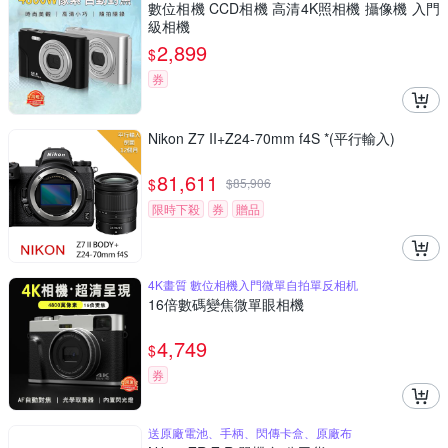
數位相機 CCD相機 高清4K照相機 攝像機 入門
級相機
2,899
$
券
Nikon Z7 II+Z24-70mm f4S *(平行輸入)
81,611
$
$
85,906
限時下殺
券
贈品
4K畫質 數位相機入門微單自拍單反相机
16倍數碼變焦微單眼相機
4,749
$
券
送原廠電池、手柄、閃傳卡盒、原廠布