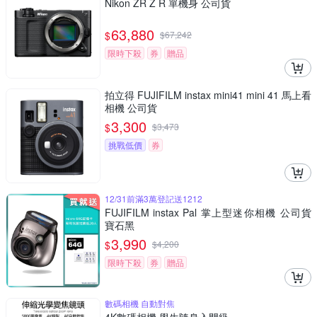
Nikon ZR Z R 單機身 公司貨
63,880
$
$
67,242
限時下殺
券
贈品
拍立得 FUJIFILM instax mini41 mini 41 馬上看
相機 公司貨
3,300
$
$
3,473
挑戰低價
券
12/31前滿3萬登記送1212
FUJIFILM instax Pal 掌上型迷你相機 公司貨
寶石黑
3,990
$
$
4,200
限時下殺
券
贈品
數碼相機 自動對焦