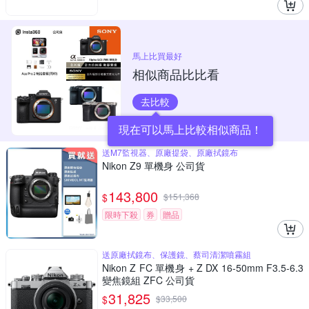
馬上比買最好
相似商品比比看
去比較
現在可以馬上比較相似商品！
送M7監視器、原廠提袋、原廠拭鏡布
Nikon Z9 單機身 公司貨
143,800
$
$
151,368
限時下殺
券
贈品
送原廠拭鏡布、保護鏡、蔡司清潔噴霧組
Nikon Z FC 單機身 + Z DX 16-50mm F3.5-6.3
變焦鏡組 ZFC 公司貨
31,825
$
$
33,500