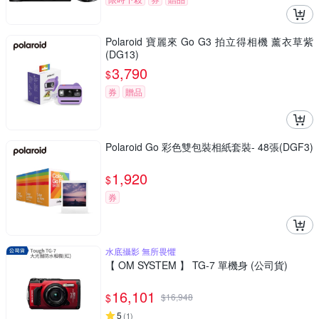
Polaroid 寶麗來 Go G3 拍立得相機 薰衣草紫
(DG13)
3,790
$
券
贈品
Polaroid Go 彩色雙包裝相紙套裝- 48張(DGF3)
1,920
$
券
水底攝影 無所畏懼
【 OM SYSTEM 】 TG-7 單機身 (公司貨)
16,101
$
$
16,948
5
(
1
)