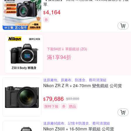
單
4,164
$
券
下殺94折⇓ 單眼鏡頭 (ZG)
滿1享94折
送原廠包、原廠布、防護盒、蔡司清潔組
Nikon ZR Z R + 24-70mm 變焦鏡組 公司貨
79,686
$
$
83,880
限時下殺
券
贈品
送原廠拭鏡布、記憶卡防護盒、蔡司清潔組
Nikon Z50II + 16-50mm 單鏡組 公司貨