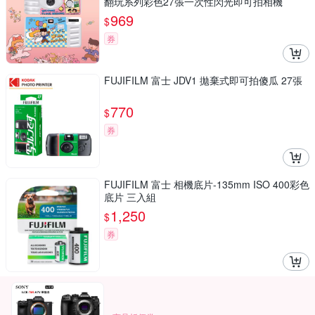
翻玩系列彩色27張一次性閃光即可拍相機
969
$
券
FUJIFILM 富士 JDV1 拋棄式即可拍傻瓜 27張
770
$
券
FUJIFILM 富士 相機底片-135mm ISO 400彩色
底片 三入組
1,250
$
券