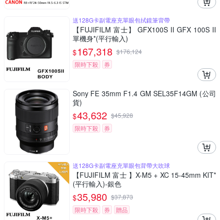
送128G卡副電座充單眼包拭鏡筆背帶
【FUJIFILM 富士】 GFX100S II GFX 100S II
單機身*(平行輸入)
167,318
$
$
176,124
限時下殺
券
Sony FE 35mm F1.4 GM SEL35F14GM (公司
貨)
43,632
$
$
45,928
限時下殺
券
送128G卡副電座充單眼包背帶大吹球
【FUJIFILM 富士 】X-M5 + XC 15-45mm KIT*
(平行輸入)-銀色
35,980
$
$
37,873
限時下殺
券
贈品