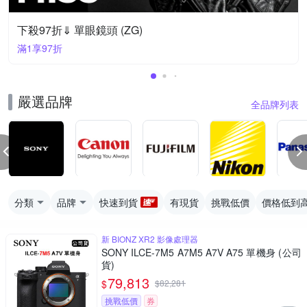
下殺97折⇓ 單眼鏡頭 (ZG)
滿1享97折
嚴選品牌
全品牌列表
分類
品牌
快速到貨
有現貨
挑戰低價
價格低到
新 BIONZ XR2 影像處理器
SONY ILCE-7M5 A7M5 A7V A75 單機身 (公司
貨)
79,813
$
$
82,281
挑戰低價
券