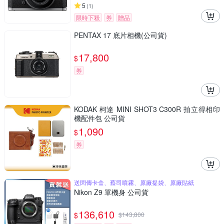
5
(
1
)
限時下殺
券
贈品
PENTAX 17 底片相機(公司貨)
17,800
$
券
KODAK 柯達 MINI SHOT3 C300R 拍立得相印
機配件包 公司貨
1,090
$
券
送閃傳卡盒、蔡司噴霧、原廠提袋、原廠貼紙
Nikon Z9 單機身 公司貨
136,610
$
$
143,800