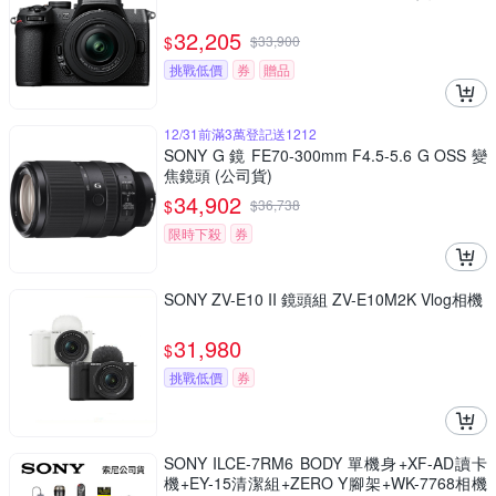
32,205
$
$
33,900
挑戰低價
券
贈品
12/31前滿3萬登記送1212
SONY G 鏡 FE70-300mm F4.5-5.6 G OSS 變
焦鏡頭 (公司貨)
34,902
$
$
36,738
限時下殺
券
SONY ZV-E10 II 鏡頭組 ZV-E10M2K Vlog相機
31,980
$
挑戰低價
券
SONY ILCE-7RM6 BODY 單機身+XF-AD讀卡
機+EY-15清潔組+ZERO Y腳架+WK-7768相機