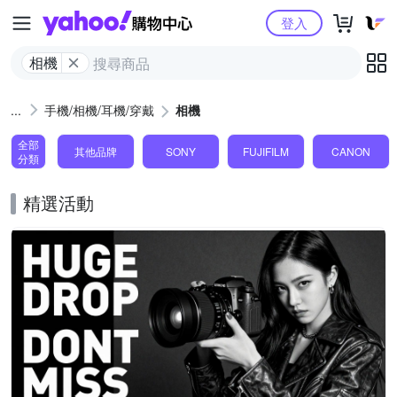
Yahoo購物中心
登入
相機
手機/相機/耳機/穿戴
相機
全部
其他品牌
SONY
FUJIFILM
CANON
分類
精選活動