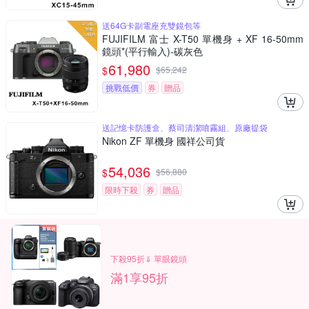
送64G卡副電座充雙鏡包等
FUJIFILM 富士 X-T50 單機身 + XF 16-50mm
鏡頭*(平行輸入)-碳灰色
61,980
$
$
65,242
挑戰低價
券
贈品
送記憶卡防護盒、蔡司清潔噴霧組、原廠提袋
Nikon ZF 單機身 國祥公司貨
54,036
$
$
56,880
限時下殺
券
贈品
下殺95折⇓ 單眼鏡頭
滿1享95折