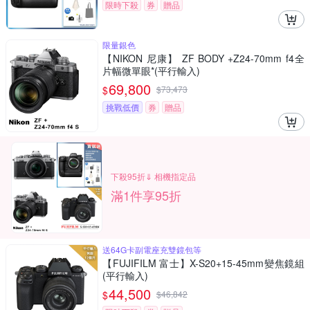
限時下殺
券
贈品
限量銀色
【NIKON 尼康】 ZF BODY +Z24-70mm f4全
片幅微單眼*(平行輸入)
69,800
$
$
73,473
挑戰低價
券
贈品
下殺95折⇓ 相機指定品
滿1件享95折
送64G卡副電座充雙鏡包等
【FUJIFILM 富士】X-S20+15-45mm變焦鏡組
(平行輸入)
44,500
$
$
46,842