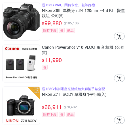
送128G V60、閃傳卡盒、包等好禮
Nikon Z6III 單機身+ 24-120mm F4 S KIT 變焦
鏡組 公司貨
99,880
$
$
105,136
限時下殺
券
贈品
Canon PowerShot V10 VLOG 影音相機 (公司
貨)
11,990
$
券
送128G卡副電座充雙鏡包大腳架手錶全配
Nikon Z7 II BODY 單機身*(平行輸入)
66,911
$
$
70,432
限時下殺
券
贈品