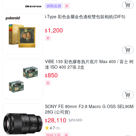
挑戰低價
券
i-Type 彩色金屬金色邊框雙包裝相紙(DIF5)
1,200
$
券
VIBE 135 彩色膠卷負片底片 Max 400 / 富士 柯
達 ISO 400 27張 2盒
850
$
券
SONY FE 90mm F2.8 Macro G OSS SEL90M
28G (公司貨)
28,110
$
$
29,589
4.7
(
1
)
限時下殺
券