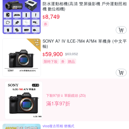
防水運動相機(高清 雙屏攝影機 戶外運動照相
機 數位相機)
8,749
$
券
SONY A7 IV ILCE-7M4 A7M4 單機身 (中文平
輸)
59,900
$
$
63,052
限時下殺
券
贈品
下殺97折⇓ 單眼鏡頭 (ZG)
滿1享97折
vlog復古照相 便攜式