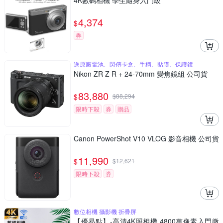
4K數碼相機 學生隨身入門級
4,374
$
券
送原廠電池、閃傳卡盒、手柄、貼膜、保護鏡
Nikon ZR Z R + 24-70mm 變焦鏡組 公司貨
83,880
$
$
88,294
限時下殺
券
贈品
Canon PowerShot V10 VLOG 影音相機 公司貨
11,990
$
$
12,621
限時下殺
券
數位相機 攝影機 折疊屏
【優易點】-高清4K照相機 4800萬像素入門微