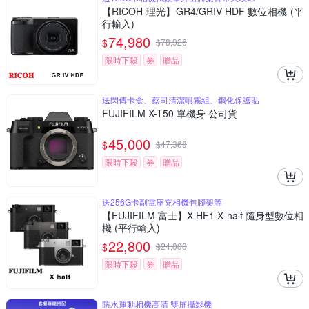
【RICOH 理光】GR4/GRIV HDF 數位相機 (平
行輸入)
74,980
$
$
78,926
限時下殺
券
贈品
送閃傳卡盒、蔡司清潔噴霧組、鋼化保護貼
FUJIFILM X-T50 單機身 公司貨
45,000
$
$
47,368
限時下殺
券
贈品
送256G卡副電座充相機包腳架等
【FUJIFILM 富士】X-HF1 X half 隨身型數位相
機 (平行輸入)
22,800
$
$
24,000
限時下殺
券
贈品
防水運動相機高清 雙屏攝影機