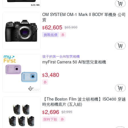
OM SYSTEM OM-1 Mark II BODY 單機身 公司
貨
62,605
$
$
65,900
挑戰低價
券
孩子的第一台AI智慧相機
myFirst Camera 50 AI智慧兒童相機
3,480
$
券
【The Boston Film 波士頓相機】ISO400 穿越
時光相機底片 (五入組)
2,696
$
$
2,995
限時下殺
券