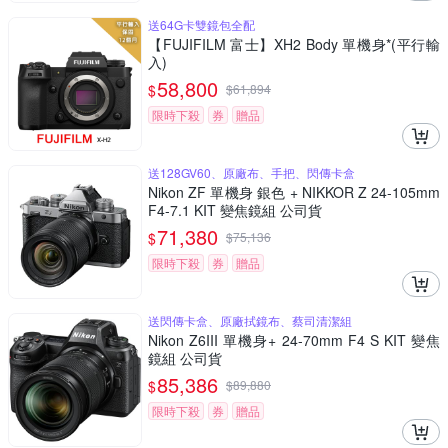
送64G卡雙鏡包全配
【FUJIFILM 富士】XH2 Body 單機身*(平行輸
入)
58,800
$
$
61,894
限時下殺
券
贈品
送128GV60、原廠布、手把、閃傳卡盒
Nikon ZF 單機身 銀色 + NIKKOR Z 24-105mm
F4-7.1 KIT 變焦鏡組 公司貨
71,380
$
$
75,136
限時下殺
券
贈品
送閃傳卡盒、原廠拭鏡布、蔡司清潔組
Nikon Z6III 單機身+ 24-70mm F4 S KIT 變焦
鏡組 公司貨
85,386
$
$
89,880
限時下殺
券
贈品