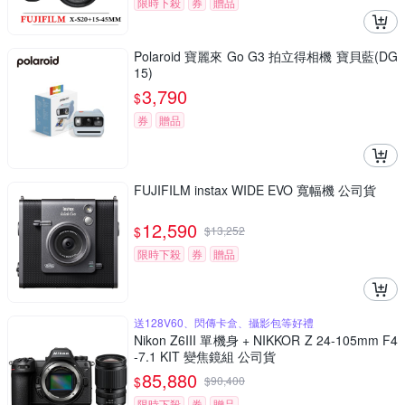
限時下殺
券
贈品
Polaroid 寶麗來 Go G3 拍立得相機 寶貝藍(DG
15)
3,790
$
券
贈品
FUJIFILM instax WIDE EVO 寬幅機 公司貨
12,590
$
$
13,252
限時下殺
券
贈品
送128V60、閃傳卡盒、攝影包等好禮
Nikon Z6III 單機身 + NIKKOR Z 24-105mm F4
-7.1 KIT 變焦鏡組 公司貨
85,880
$
$
90,400
限時下殺
券
贈品