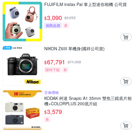
FUJIFILM instax Pal 掌上型迷你相機 公司貨
3,090
$
$
3,252
挑戰低價
券
NIKON Z6III 單機身(國祥公司貨)
67,791
$
$
71,358
限時下殺
券
交換禮物
KODAK 柯達 Snapic A1 35mm 雙焦三鏡底片相
機+COLORPLUS 200底片組
3,579
$
券