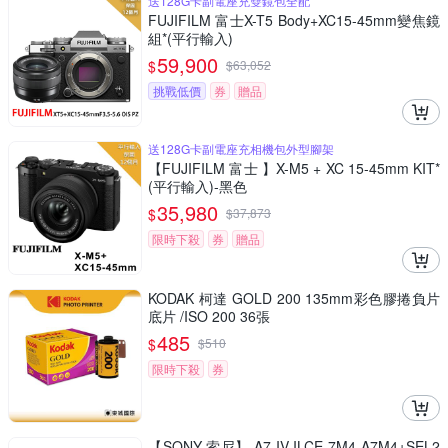
送128G卡副電座充雙鏡包全配
FUJIFILM 富士X-T5 Body+XC15-45mm變焦鏡
組*(平行輸入)
59,900
$
$
63,052
挑戰低價
券
贈品
送128G卡副電座充相機包外型腳架
【FUJIFILM 富士 】X-M5 + XC 15-45mm KIT*
(平行輸入)-黑色
35,980
$
$
37,873
限時下殺
券
贈品
KODAK 柯達 GOLD 200 135mm彩色膠捲負片
底片 /ISO 200 36張
485
$
$
510
限時下殺
券
【SONY 索尼】 A7 IV ILCE-7M4 A7M4+SEL2