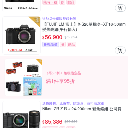
限時下殺
券
贈品
送64G卡單眼雙鏡包等
【FUJIFILM 富士】X-S20單機身+XF16-50mm
變焦鏡組(平行輸入)
56,900
$
$
59,894
挑戰低價
券
贈品
下殺95折⇓ 相機指定品
滿1件享95折
送原廠包、原廠布、防護盒、蔡司清潔組
Nikon ZR Z R + 24-200mm 變焦鏡組 公司貨
85,386
$
$
89,880