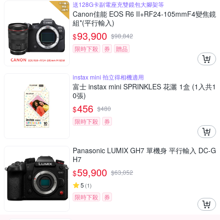
送128G卡副電座充雙鏡包大腳架等
Canon佳能 EOS R6 II+RF24-105mmF4變焦鏡
組*(平行輸入)
93,900
$
$
98,842
限時下殺
券
贈品
instax mini 拍立得相機適用
富士 instax mini SPRINKLES 花灑 1盒 (1入共1
0張)
456
$
$
480
限時下殺
券
Panasonic LUMIX GH7 單機身 平行輸入 DC-G
H7
59,900
$
$
63,052
5
(
1
)
限時下殺
券