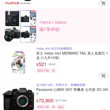
下殺95折⇓ 單眼鏡頭
滿1享95折
instax mini 拍立得相機適用
富士 instax mini MERMAID TAIL 美人魚尾巴 1
盒 (1入共10張)
521
$
$
548
限時下殺
券
送128G V60、閃傳卡盒、相機鑰匙圈
Panasonic LUMIX GH7 單機身 公司貨 DC-GH
7
73,900
$
$
77,789
限時下殺
券
贈品