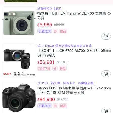
送寬幅拍立得底片
拍立得 FUJIFILM instax WIDE 400 寬幅機 公
司貨
5,985
$
$
6,300
挑戰低價
券
贈品
送SD128G副電座充雙鏡包大腳架大吹球
【SONY 】ILCE-6700 A6700+SEL18-105mm
G(平行輸入)
56,901
$
$
59,895
限時下殺
券
贈品
送128G、補光燈、閃傳卡盒、相機鑰匙圈
Canon EOS R6 Mark III 單機身 + RF 24-105m
m F4-7.1 IS STM 鏡頭 公司貨
84,900
$
$
89,368
挑戰低價
券
贈品