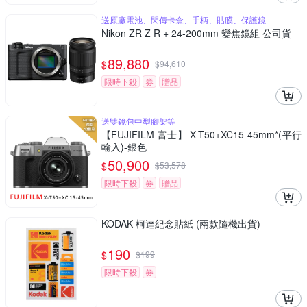
送原廠電池、閃傳卡盒、手柄、貼膜、保護鏡
Nikon ZR Z R + 24-200mm 變焦鏡組 公司貨
89,880
$
$
94,610
限時下殺
券
贈品
送雙鏡包中型腳架等
【FUJIFILM 富士】 X-T50+XC15-45mm*(平行
輸入)-銀色
50,900
$
$
53,578
限時下殺
券
贈品
KODAK 柯達紀念貼紙 (兩款隨機出貨)
190
$
$
199
限時下殺
券