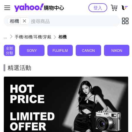
Yahoo購物中心
登入
相機
手機/相機/耳機/穿戴
相機
全部
SONY
FUJIFILM
CANON
NIKON
分類
精選活動