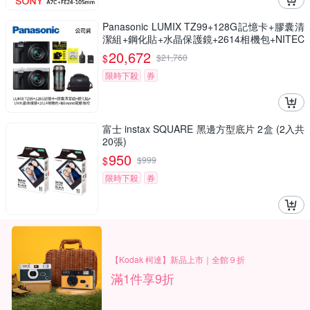
Panasonic LUMIX TZ99+128G記憶卡+膠囊清
潔組+鋼化貼+水晶保護鏡+2614相機包+NITEC
ORE BB nano 迷你電動氣吹(公司貨)
20,672
$
$
21,760
限時下殺
券
富士 instax SQUARE 黑邊方型底片 2盒 (2入共
20張)
950
$
$
999
限時下殺
券
【Kodak 柯達】新品上市｜全館９折
滿1件享9折