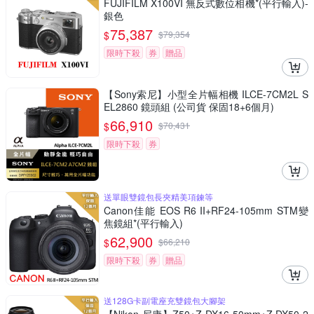
FUJIFILM X100VI 無反式數位相機*(平行輸入)-
銀色
75,387
$
$
79,354
限時下殺
券
贈品
【Sony索尼】小型全片幅相機 ILCE-7CM2L S
EL2860 鏡頭組 (公司貨 保固18+6個月)
66,910
$
$
70,431
限時下殺
券
送單眼雙鏡包長夾精美項鍊等
Canon佳能 EOS R6 II+RF24-105mm STM變
焦鏡組*(平行輸入)
62,900
$
$
66,210
限時下殺
券
贈品
送128G卡副電座充雙鏡包大腳架