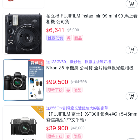
拍立得 FUJIFILM instax mini99 mini 99 馬上看
相機 公司貨
6,641
$
$
6,990
挑戰低價
券
贈品
送128GV60、攝影包、原廠提袋等好禮
Nikon Z8 單機身 公司貨 全片幅無反光鏡相機
99,500
$
$
104,736
限時下殺
券
贈品
送256G卡副電座充雙鏡包大腳架豪華
【FUJIFILM 富士】X-T30II 銀色+XC 15-45mm
變焦鏡組*(中文平輸)
39,900
$
$
42,000
限時下殺
券
贈品