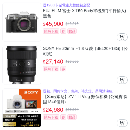
送128G卡副電座充雙鏡包全配
FUJIFILM 富士 X-T50 Body單機身*(平行輸入)-
黑色
45,900
$
$
48,315
限時下殺
券
贈品
SONY FE 20mm F1.8 G鏡 (SEL20F18G) (公
司貨)
27,140
$
$
28,568
限時下殺
券
送包、閃傳卡盒、腳架、補光燈、蔡司清潔組
【Sony索尼】ZV-1 II Vlog 數位相機 (公司貨 保
固18+6個月)
24,980
$
$
26,294
限時下殺
券
贈品