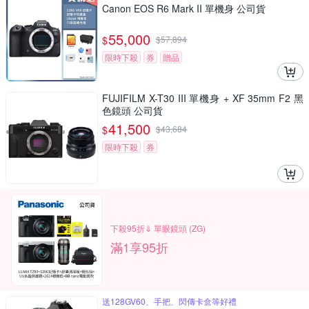
Canon EOS R6 Mark II 單機身 公司貨
55,000
$
$
57,894
限時下殺
券
贈品
FUJIFILM X-T30 III 單機身 + XF 35mm F2 黑
色鏡頭 公司貨
41,500
$
$
43,684
限時下殺
券
下殺95折⇓ 單眼鏡頭 (ZG)
滿1享95折
送128GV60、手把、閃傳卡盒等好禮