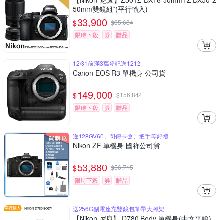
【Nikon 尼康】Z50+Z DX16-50mm+Z DX50-2
50mm雙鏡組*(平行輸入)
33,900
$
$
35,684
限時下殺
券
贈品
12/31前滿3萬登記送1212
Canon EOS R3 單機身 公司貨
149,000
$
$
156,842
限時下殺
券
贈品
送128GV60、閃傳卡盒、把手等好禮
Nikon ZF 單機身 國祥公司貨
53,880
$
$
56,715
限時下殺
券
贈品
送256G副電座充雙鏡包筆帶大腳架
【Nikon 尼康】 D780 Body 單機身(中文平輸)