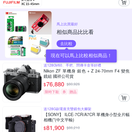
馬上比買最好
相似商品比比看
去比較
現在可以馬上比較相似商品！
送128GV60、手把、閃傳卡盒等好禮
Nikon ZF 單機身 銀色 + Z 24-70mm F4 變焦
鏡組 國祥公司貨
76,880
$
$
80,926
限時下殺
券
贈品
送128G副電座充雙鏡包大腳架
【SONY】 ILCE-7CR/A7CR 單機身小型全片幅
相機(*(中文平輸)
81,900
$
$
86,210