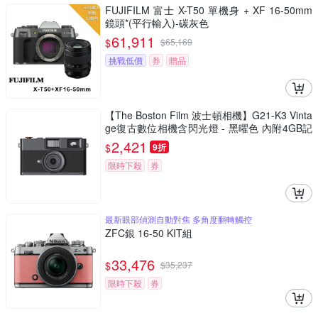
FUJIFILM 富士 X-T50 單機身 + XF 16-50mm
鏡頭*(平行輸入)-碳灰色
61,911
$
$
65,169
挑戰低價
券
贈品
【The Boston Film 波士頓相機】G21-K3 Vinta
ge復古數位相機含閃光燈 - 黑曜色 內附4GB記
憶卡
2,421
$
9折
限時下殺
券
最新眼部偵測自動對焦 多角度翻轉觸控
ZFC銀 16-50 KIT組
33,476
$
$
35,237
限時下殺
券