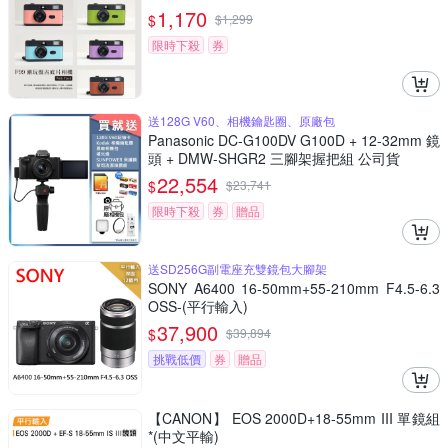
1,170
$
$
1,299
限時下殺
券
送128G V60、相機鑰匙圈、原廠包
Panasonic DC-G100DV G100D + 12-32mm 鏡
頭 + DMW-SHGR2 三腳架握把組 公司貨
22,554
$
$
23,741
限時下殺
券
贈品
送SD256G副電座充雙鏡包大腳架
SONY A6400 16-50mm+55-210mm F4.5-6.3
OSS-(平行輸入)
37,900
$
$
39,894
挑戰低價
券
贈品
【CANON】 EOS 2000D+18-55mm III 單鏡組
*(中文平輸)