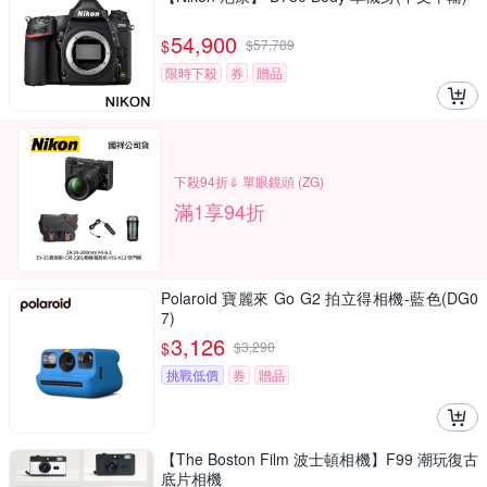
54,900
$
$
57,789
限時下殺
券
贈品
下殺94折⇓ 單眼鏡頭 (ZG)
滿1享94折
Polaroid 寶麗來 Go G2 拍立得相機-藍色(DG0
7)
3,126
$
$
3,290
挑戰低價
券
贈品
【The Boston Film 波士頓相機】F99 潮玩復古
底片相機