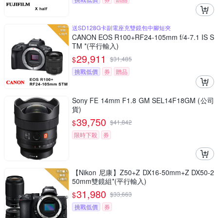
送SD128G卡副電座充雙鏡包中腳短夾
CANON EOS R100+RF24-105mm f/4-7.1 IS S
TM *(平行輸入)
29,911
$
$
31,485
挑戰低價
券
贈品
Sony FE 14mm F1.8 GM SEL14F18GM (公司
貨)
39,750
$
$
41,842
限時下殺
券
【Nikon 尼康】Z50+Z DX16-50mm+Z DX50-2
50mm雙鏡組*(平行輸入)
31,980
$
$
33,663
挑戰低價
券