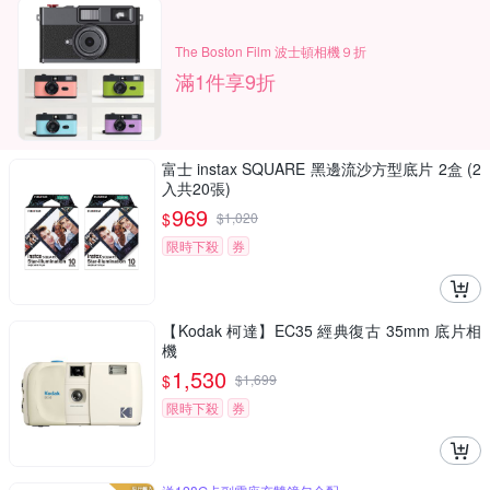
The Boston Film 波士頓相機９折
滿1件享9折
富士 instax SQUARE 黑邊流沙方型底片 2盒 (2
入共20張)
969
$
$
1,020
限時下殺
券
【Kodak 柯達】EC35 經典復古 35mm 底片相
機
1,530
$
$
1,699
限時下殺
券