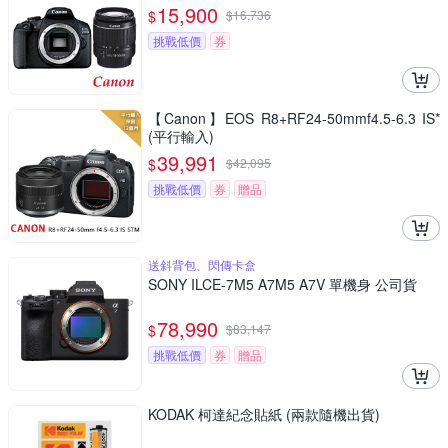
15,900
$
$
16,736
挑戰低價
券
【Canon】EOS R8+RF24-50mmf4.5-6.3 IS*
(平行輸入)
39,991
$
$
42,095
挑戰低價
券
贈品
送斜背包、閃傳卡盒
SONY ILCE-7M5 A7M5 A7V 單機身 公司貨
78,990
$
$
83,147
挑戰低價
券
贈品
KODAK 柯達紀念貼紙 (兩款隨機出貨)