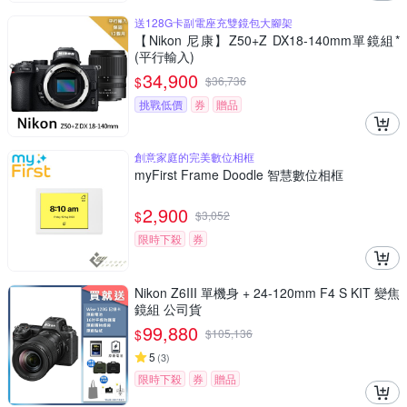
送128G卡副電座充雙鏡包大腳架
【Nikon 尼康】Z50+Z DX18-140mm單鏡組*
(平行輸入)
34,900
$
$
36,736
挑戰低價
券
贈品
創意家庭的完美數位相框
myFirst Frame Doodle 智慧數位相框
2,900
$
$
3,052
限時下殺
券
Nikon Z6III 單機身 + 24-120mm F4 S KIT 變焦
鏡組 公司貨
99,880
$
$
105,136
5
(
3
)
限時下殺
券
贈品