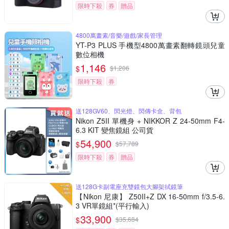
限時下殺
券
贈品
4800萬畫素/音樂/遊戲/家長管理
YT-P3 PLUS 手機型4800萬畫素翻轉鏡頭兒童
數位相機
1,146
$
$
1,206
限時下殺
券
送128GV60、閃光燈、閃傳卡盒、背包
Nikon Z5II 單機身 + NIKKOR Z 24-50mm F4-
6.3 KIT 變焦鏡組 公司貨
54,900
$
$
57,789
限時下殺
券
贈品
送128G卡副電座充雙鏡包大腳架拭鏡筆
【Nikon 尼康】 Z50II+Z DX 16-50mm f/3.5-6.
3 VR單鏡組*(平行輸入)
33,900
$
$
35,684