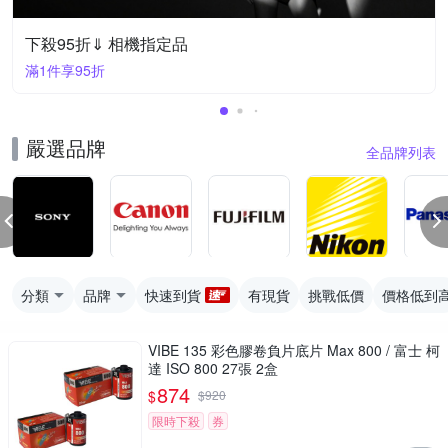
下殺95折⇓ 相機指定品
滿1件享95折
嚴選品牌
全品牌列表
分類
品牌
快速到貨
有現貨
挑戰低價
價格低到
VIBE 135 彩色膠卷負片底片 Max 800 / 富士 柯
達 ISO 800 27張 2盒
874
$
$
920
限時下殺
券