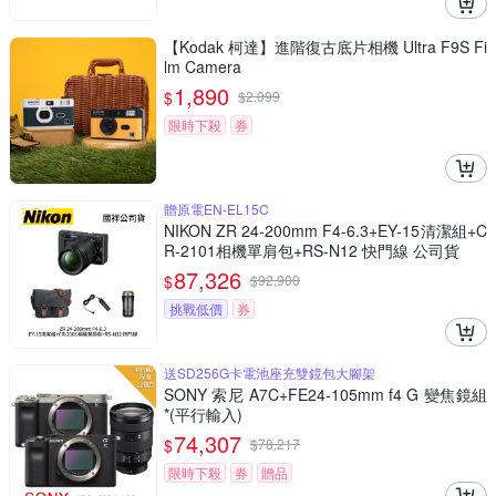
【Kodak 柯達】進階復古底片相機 Ultra F9S Fi
lm Camera
1,890
$
$
2,099
限時下殺
券
贈原電EN-EL15C
NIKON ZR 24-200mm F4-6.3+EY-15清潔組+C
R-2101相機單肩包+RS-N12 快門線 公司貨
87,326
$
$
92,900
挑戰低價
券
送SD256G卡電池座充雙鏡包大腳架
SONY 索尼 A7C+FE24-105mm f4 G 變焦鏡組
*(平行輸入)
74,307
$
$
78,217
限時下殺
券
贈品