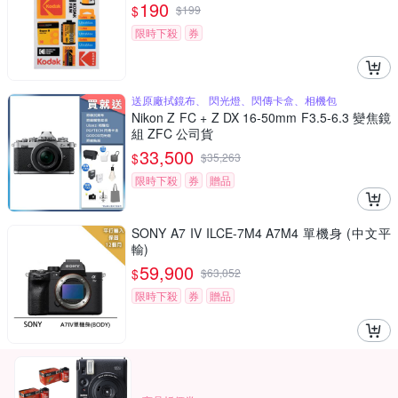
190
$
$
199
限時下殺
券
送原廠拭鏡布、 閃光燈、閃傳卡盒、相機包
Nikon Z FC + Z DX 16-50mm F3.5-6.3 變焦鏡
組 ZFC 公司貨
33,500
$
$
35,263
限時下殺
券
贈品
SONY A7 IV ILCE-7M4 A7M4 單機身 (中文平
輸)
59,900
$
$
63,052
限時下殺
券
贈品