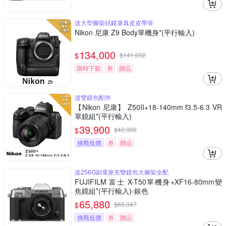
送大型腳架拭鏡筆真皮皮帶等
Nikon 尼康 Z9 Body單機身*(平行輸入)
134,000
$
$
141,052
限時下殺
券
贈品
送雙鏡包配件
【Nikon 尼康】 Z50II+18-140mm f3.5-6.3 VR
單鏡組*(平行輸入)
39,900
$
$
42,000
挑戰低價
券
贈品
送256G副電座充雙鏡包大腳架全配
FUJIFILM 富士 X-T50單機身+XF16-80mm變
焦鏡組*(平行輸入)-銀色
65,880
$
$
69,347
挑戰低價
券
贈品