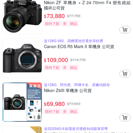
Nikon ZF 單機身 + Z 24-70mm F4 變焦鏡組
國祥公司貨
73,880
$
$
77,768
限時下殺
券
贈品
送128G V60、四槽電池充電盒等好禮
Canon EOS R5 Mark II 單機身 公司貨
109,000
$
$
114,736
限時下殺
券
贈品
送128G、閃光燈、閃傳卡盒、原廠拭鏡布
Nikon Z6III 單機身 公司貨
69,980
$
$
73,663
限時下殺
券
贈品
送SD256G卡副電座充雙鏡包拭鏡筆背帶