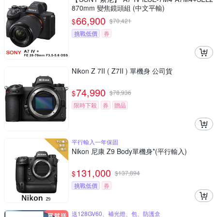
870mm 變焦鏡頭組 (中文平輸)
66,900
$
$
70,421
挑戰低價
券
Nikon Z 7II ( Z7II ) 單機身 公司貨
74,990
$
$
78,936
限時下殺
券
贈品
平行輸入一年保固
Nikon 尼康 Z9 Body單機身*(平行輸入)
131,000
$
$
137,894
挑戰低價
券
送128GV60、補光燈、包、防護盒