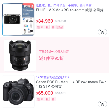
送原電、包、閃傳卡盒、手腕帶、蔡司噴霧
FUJIFILM X-M5 + XC 15-45mm 鏡頭 公司貨
34,960
$
$
36,800
限時下殺
券
贈品
下殺95折⬅︎ 相機大特賣
滿1件享95折
12/31前滿3萬登記送1212
Canon EOS R6 Mark II + RF 24-105mm F4-7.
1 IS STM 公司貨
65,000
$
$
68,421
限時下殺
券