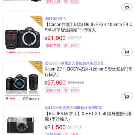
限時下殺
券
贈品
送64G記憶卡
【Canon佳能】EOS R6 II+RF24-105mm F4 U
SM 標準變焦鏡頭*平行輸入
91,900
$
$
96,736
限時下殺
券
贈品
送128G卡副電座充雙鏡包大腳架全配
Nikon Z7 II BODY+Z24-120mmS變焦鏡組*(平
行輸入)
97,900
$
$
103,052
限時下殺
券
贈品
送64G卡副電座充相機包外出型腳架
【FUJIFILM 富士】X-HF1 X half 隨身型數位相
機 (平行輸入)
21,500
$
$
22,631
挑戰低價
券
贈品