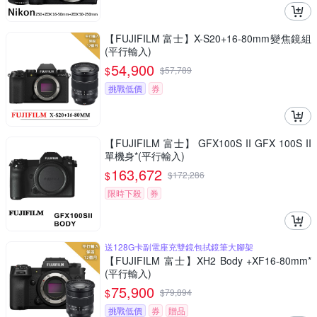
【FUJIFILM 富士】X-S20+16-80mm變焦鏡組
(平行輸入)
54,900
$
$
57,789
挑戰低價
券
【FUJIFILM 富士】 GFX100S II GFX 100S II
單機身*(平行輸入)
163,672
$
$
172,286
限時下殺
券
送128G卡副電座充雙鏡包拭鏡筆大腳架
【FUJIFILM 富士】XH2 Body +XF16-80mm*
(平行輸入)
75,900
$
$
79,894
挑戰低價
券
贈品