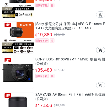
限時下殺
券
[Sony 索尼公司貨 保固2年] APS-C E 15mm F
1.4 G 大光圈廣角定焦鏡 SEL15F14G
19,380
$
$
20,400
限時下殺
券
SONY DSC-RX100VII (M7 / MVII) 數位相機
(公司貨)
35,480
$
$
37,347
限時下殺
券
SAMYANG AF 50mm F1.4 FE II 自動對焦鏡頭
(公司貨)
17,556
$
$
18,480