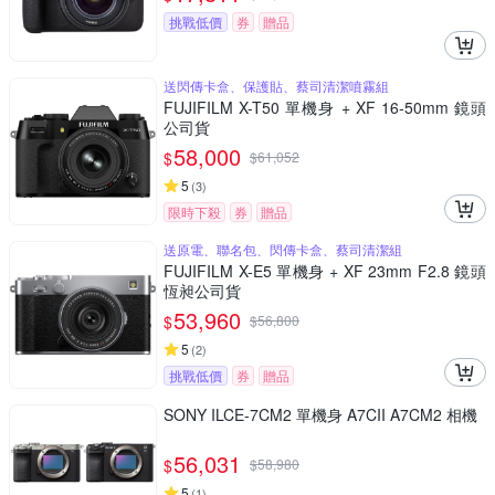
挑戰低價
券
贈品
送閃傳卡盒、保護貼、蔡司清潔噴霧組
FUJIFILM X-T50 單機身 + XF 16-50mm 鏡頭
公司貨
58,000
$
$
61,052
5
(
3
)
限時下殺
券
贈品
送原電、聯名包、閃傳卡盒、蔡司清潔組
FUJIFILM X-E5 單機身 + XF 23mm F2.8 鏡頭
恆昶公司貨
53,960
$
$
56,800
5
(
2
)
挑戰低價
券
贈品
SONY ILCE-7CM2 單機身 A7CII A7CM2 相機
56,031
$
$
58,980
5
(
1
)