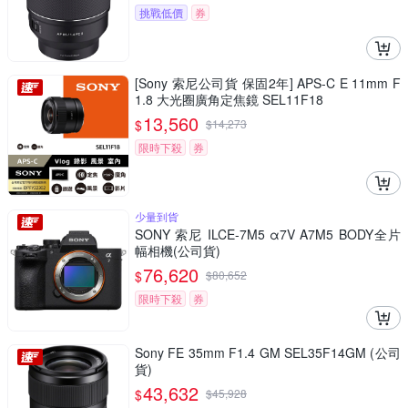
挑戰低價
券
[Sony 索尼公司貨 保固2年] APS-C E 11mm F
1.8 大光圈廣角定焦鏡 SEL11F18
13,560
$
$
14,273
限時下殺
券
少量到貨
SONY 索尼 ILCE-7M5 α7V A7M5 BODY全片
幅相機(公司貨)
76,620
$
$
80,652
限時下殺
券
Sony FE 35mm F1.4 GM SEL35F14GM (公司
貨)
43,632
$
$
45,928