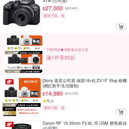
STM (公司貨)
27,000
$
$
28,421
限時下殺
券
下殺95折⬟ 相配春出遊大促
滿1件享95折
[Sony 索尼公司貨 保固18+6] ZV-1F Vlog 相機
(網紅新手/生活隨拍)
14,980
$
$
15,768
5
(
3
)
限時下殺
券
Canon RF 15-35mm F2.8L IS USM 變焦鏡頭
(公司貨)