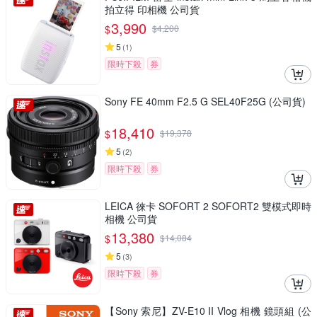
拍立得 印相機 公司貨
3,990
$
$
4,200
5
(
1
)
限時下殺
券
Sony FE 40mm F2.5 G SEL40F25G (公司貨)
18,410
$
$
19,378
5
(
2
)
限時下殺
券
LEICA 徠卡 SOFORT 2 SOFORT2 雙模式即時
相機 公司貨
13,380
$
$
14,084
5
(
3
)
限時下殺
券
【Sony 索尼】ZV-E10 II Vlog 相機 鏡頭組 (公