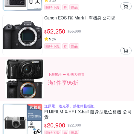
(
2
)
限時下殺
券
贈品
Canon EOS R6 Mark II 單機身 公司貨
52,250
$
$
55,000
5
(
3
)
限時下殺
券
贈品
下殺95折⬅︎ 相機大特賣
滿1件享95折
送原電、遮光罩、熱靴拇指握把
FUJIFILM X-HF1 X-half 隨身型數位相機 公司
貨
20,900
$
$
22,000
限時下殺
券
贈品