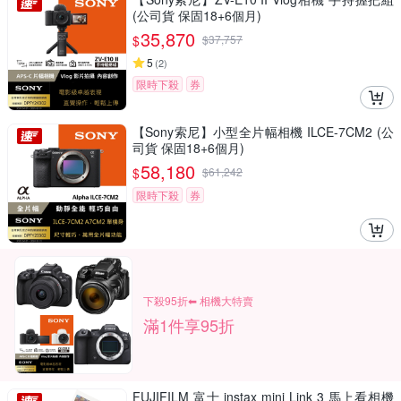
(公司貨 保固18+6個月)
35,870
$
$
37,757
5
(
2
)
限時下殺
券
【Sony索尼】小型全片幅相機 ILCE-7CM2 (公
司貨 保固18+6個月)
58,180
$
$
61,242
限時下殺
券
下殺95折⬅︎ 相機大特賣
滿1件享95折
FUJIFILM 富士 instax mini Link 3 馬上看相機