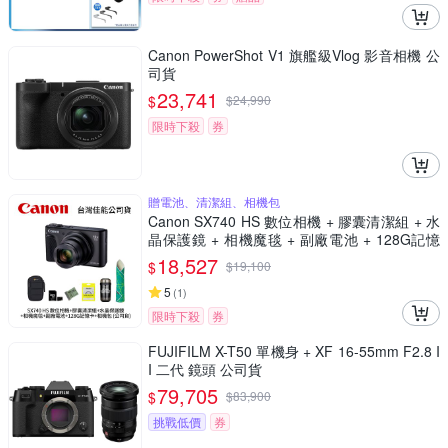
Canon PowerShot V1 旗艦級Vlog 影音相機 公
司貨
23,741
$
$
24,990
限時下殺
券
贈電池、清潔組、相機包
Canon SX740 HS 數位相機 + 膠囊清潔組 + 水
晶保護鏡 + 相機魔毯 + 副廠電池 + 128G記憶
卡 + 相機包 (公司貨)
18,527
$
$
19,100
5
(
1
)
限時下殺
券
FUJIFILM X-T50 單機身 + XF 16-55mm F2.8 I
I 二代 鏡頭 公司貨
79,705
$
$
83,900
挑戰低價
券