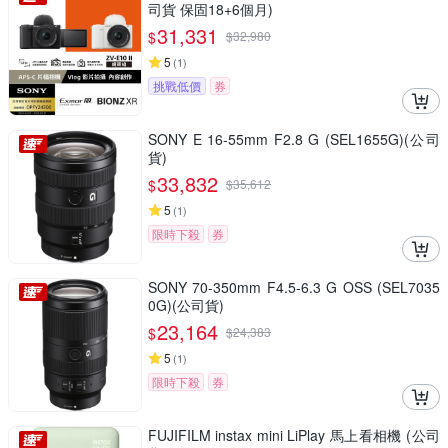
司貨 保固18+6個月)
31,331
$
$
32,980
5
(
1
)
挑戰低價
券
SONY E 16-55mm F2.8 G (SEL1655G)(公司
貨)
33,832
$
$
35,612
5
(
1
)
限時下殺
券
SONY 70-350mm F4.5-6.3 G OSS (SEL7035
0G)(公司貨)
23,164
$
$
24,383
5
(
1
)
限時下殺
券
FUJIFILM instax mini LiPlay 馬上看相機 (公司