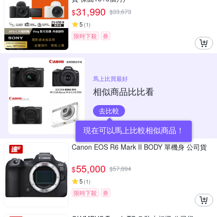
31,990
$
$
33,673
5
(
1
)
限時下殺
券
馬上比買最好
相似商品比比看
去比較
現在可以馬上比較相似商品！
Canon EOS R6 Mark II BODY 單機身 公司貨
55,000
$
$
57,894
5
(
1
)
限時下殺
券