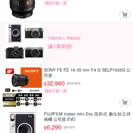
限時下殺
券
下殺95折⇓ 單眼鏡頭
滿1享95折
SONY FE PZ 16-35 mm F4 G SELP1635G 公
司貨
32,960
$
$
34,694
限時下殺
券
FUJIFILM instax mini Evo 混和式 數位拍立得
相機 公司貨 EVO
6,290
$
$
6,621