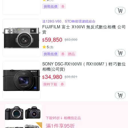
挑戰低價
券
送128G V60、STC轉接環濾鏡組合
FUJIFILM 富士 X100VI 無反式數位相機 公司
貨
59,850
$
$
63,000
5
(
3
)
挑戰低價
券
贈品
SONY DSC-RX100VII ( RX100M7 ) 輕巧數位
相機(公司貨)
34,980
$
$
36,821
限時下殺
券
下殺95折⇓ 相機指定品
滿1件享95折