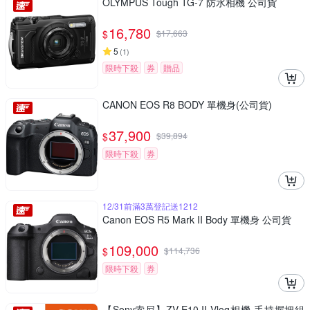
OLYMPUS Tough TG-7 防水相機 公司貨
16,780
$
$
17,663
5
(
1
)
限時下殺
券
贈品
CANON EOS R8 BODY 單機身(公司貨)
37,900
$
$
39,894
限時下殺
券
12/31前滿3萬登記送1212
Canon EOS R5 Mark II Body 單機身 公司貨
109,000
$
$
114,736
限時下殺
券
【Sony索尼】ZV-E10 II Vlog相機 手持握把組