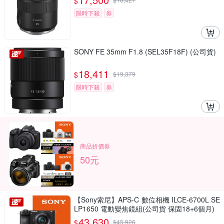
$
限時下殺
券
SONY FE 35mm F1.8 (SEL35F18F) (公司貨)
18,411
$
$
19,379
限時下殺
券
商品折價券
50元
【Sony索尼】APS-C 數位相機 ILCE-6700L SE
LP1650 電動變焦鏡組(公司貨 保固18+6個月)
43,630
$
$
45,926