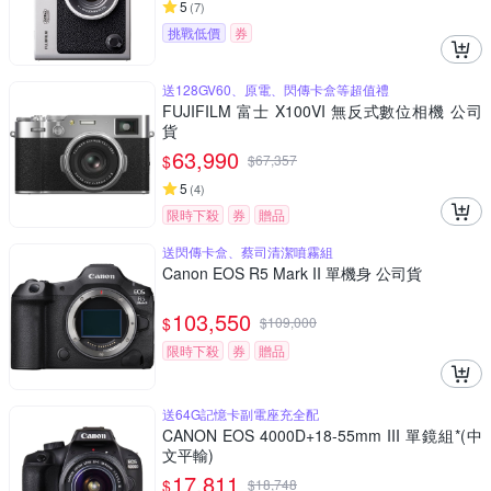
5
(
7
)
挑戰低價
券
送128GV60、原電、閃傳卡盒等超值禮
FUJIFILM 富士 X100VI 無反式數位相機 公司
貨
63,990
$
$
67,357
5
(
4
)
限時下殺
券
贈品
送閃傳卡盒、蔡司清潔噴霧組
Canon EOS R5 Mark II 單機身 公司貨
103,550
$
$
109,000
限時下殺
券
贈品
送64G記憶卡副電座充全配
CANON EOS 4000D+18-55mm III 單鏡組*(中
文平輸)
17,811
$
$
18,748