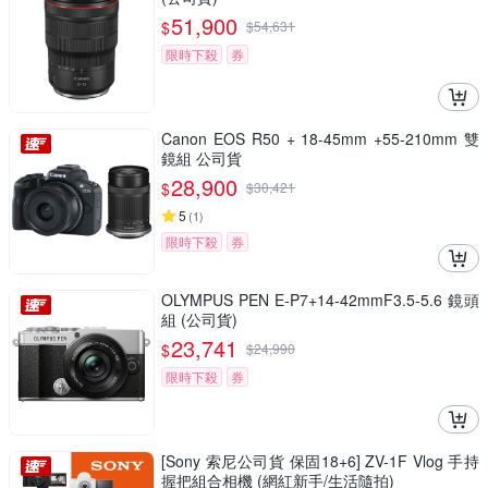
51,900
$
$
54,631
限時下殺
券
Canon EOS R50 + 18-45mm +55-210mm 雙
鏡組 公司貨
28,900
$
$
30,421
5
(
1
)
限時下殺
券
OLYMPUS PEN E-P7+14-42mmF3.5-5.6 鏡頭
組 (公司貨)
23,741
$
$
24,990
限時下殺
券
[Sony 索尼公司貨 保固18+6] ZV-1F Vlog 手持
握把組合相機 (網紅新手/生活隨拍)