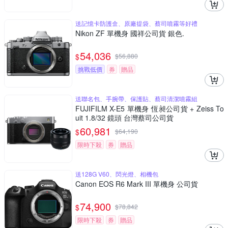
送記憶卡防護盒、原廠提袋、蔡司噴霧等好禮
Nikon ZF 單機身 國祥公司貨 銀色.
54,036
$
$
56,880
挑戰低價
券
贈品
送聯名包、手腕帶、保護貼、蔡司清潔噴霧組
FUJIFILM X-E5 單機身 恆昶公司貨 + Zeiss To
uit 1.8/32 鏡頭 台灣蔡司公司貨
60,981
$
$
64,190
限時下殺
券
贈品
送128G V60、閃光燈、相機包
Canon EOS R6 Mark III 單機身 公司貨
74,900
$
$
78,842
限時下殺
券
贈品