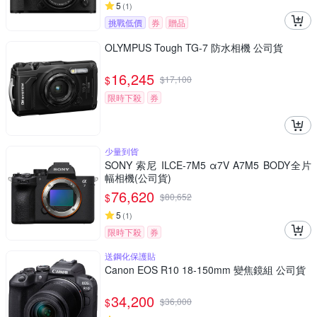
5
(
1
)
挑戰低價
券
贈品
OLYMPUS Tough TG-7 防水相機 公司貨
16,245
$
$
17,100
限時下殺
券
少量到貨
SONY 索尼 ILCE-7M5 α7V A7M5 BODY全片
幅相機(公司貨)
76,620
$
$
80,652
5
(
1
)
限時下殺
券
送鋼化保護貼
Canon EOS R10 18-150mm 變焦鏡組 公司貨
34,200
$
$
36,000