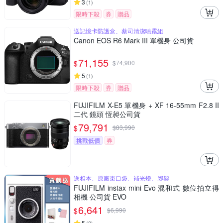
3
(
1
)
限時下殺
券
贈品
送記憶卡防護盒、蔡司清潔噴霧組
Canon EOS R6 Mark III 單機身 公司貨
71,155
$
$
74,900
5
(
1
)
限時下殺
券
贈品
FUJIFILM X-E5 單機身 + XF 16-55mm F2.8 II
二代 鏡頭 恆昶公司貨
79,791
$
$
83,990
挑戰低價
券
送相本、原廠束口袋、補光燈、腳架
FUJIFILM instax mini Evo 混和式 數位拍立得
相機 公司貨 EVO
6,641
$
$
6,990
5