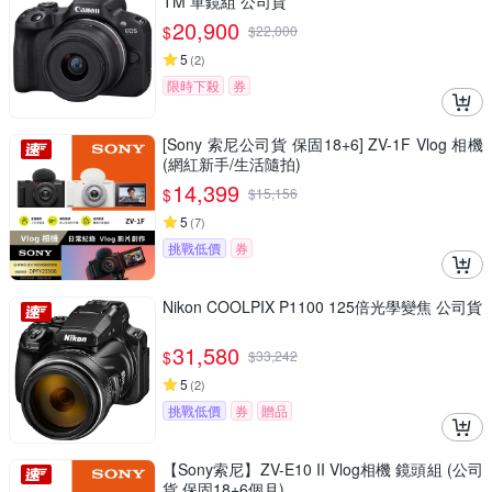
TM 單鏡組 公司貨
20,900
$
$
22,000
5
(
2
)
限時下殺
券
[Sony 索尼公司貨 保固18+6] ZV-1F Vlog 相機
(網紅新手/生活隨拍)
14,399
$
$
15,156
5
(
7
)
挑戰低價
券
Nikon COOLPIX P1100 125倍光學變焦 公司貨
31,580
$
$
33,242
5
(
2
)
挑戰低價
券
贈品
【Sony索尼】ZV-E10 II Vlog相機 鏡頭組 (公司
貨 保固18+6個月)