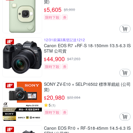
貨)
5,605
$
$
5,900
限時下殺
券
12/31前滿3萬登記送1212
Canon EOS R7 +RF-S 18-150mm f/3.5-6.3 IS
STM 公司貨
44,900
$
$
47,263
限時下殺
券
SONY ZV-E10 + SELP16502 標準單鏡組 (公司
貨)
20,980
$
$
22,084
5
(
1
)
限時下殺
券
Canon EOS R10 + RF-S18-45mm f/4.5-6.3 IS