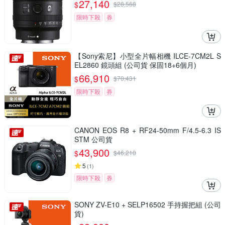
27,140
$
$
28,568
限時下殺
券
【Sony索尼】小型全片幅相機 ILCE-7CM2L S
EL2860 鏡頭組 (公司貨 保固18+6個月)
66,910
$
$
70,431
限時下殺
券
CANON EOS R8 + RF24-50mm F/4.5-6.3 IS
STM 公司貨
43,900
$
$
46,210
5
(
1
)
限時下殺
券
SONY ZV-E10 + SELP16502 手持握把組 (公司
貨)