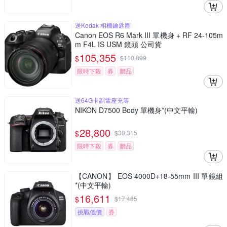
送Kodak 相機鑰匙圈
Canon EOS R6 Mark III 單機身 + RF 24-105m
m F4L IS USM 鏡頭 公司貨
105,355
$
$
110,899
限時下殺
券
贈品
送64G卡副電座充等
NIKON D7500 Body 單機身*(中文平輸)
28,800
$
$
30,315
限時下殺
券
贈品
【CANON】 EOS 4000D+18-55mm III 單鏡組
*(中文平輸)
16,611
$
$
17,485
挑戰低價
券