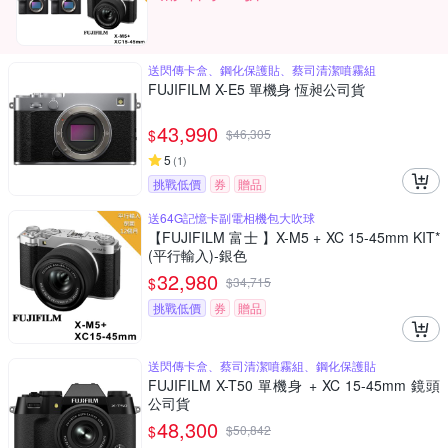
送閃傳卡盒、鋼化保護貼、蔡司清潔噴霧組
FUJIFILM X-E5 單機身 恆昶公司貨
43,990
$
$
46,305
5
(
1
)
挑戰低價
券
贈品
送64G記憶卡副電相機包大吹球
【FUJIFILM 富士 】X-M5 + XC 15-45mm KIT*
(平行輸入)-銀色
32,980
$
$
34,715
挑戰低價
券
贈品
送閃傳卡盒、蔡司清潔噴霧組、鋼化保護貼
FUJIFILM X-T50 單機身 + XC 15-45mm 鏡頭
公司貨
48,300
$
$
50,842