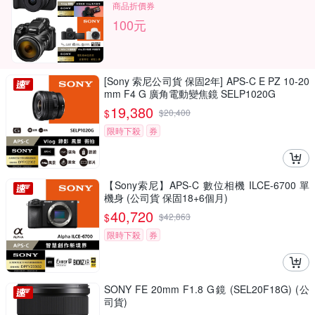
商品折價券
100元
[Sony 索尼公司貨 保固2年] APS-C E PZ 10-20
mm F4 G 廣角電動變焦鏡 SELP1020G
19,380
$
$
20,400
限時下殺
券
【Sony索尼】APS-C 數位相機 ILCE-6700 單
機身 (公司貨 保固18+6個月)
40,720
$
$
42,863
限時下殺
券
SONY FE 20mm F1.8 G鏡 (SEL20F18G) (公
司貨)