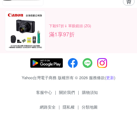
下殺97折⇓ 單眼鏡頭 (ZG)
滿1享97折
Yahoo台灣電子商務 版權所有 © 2026 服務條款(
更新
)
客服中心
|
關於我們
|
購物須知
網路安全
|
隱私權
|
分類地圖