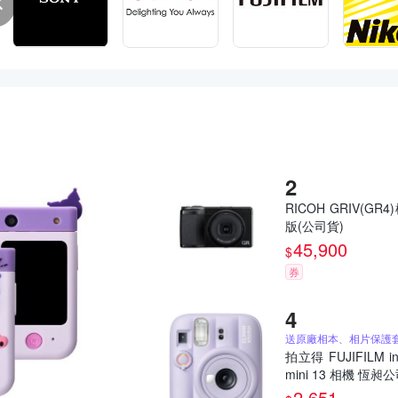
RICOH GRIV(GR4
版(公司貨)
45,900
$
券
拍立得 FUJIFILM in
mini 13 相機 恆昶
2,651