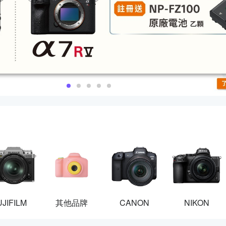
UJIFILM
其他品牌
CANON
NIKON