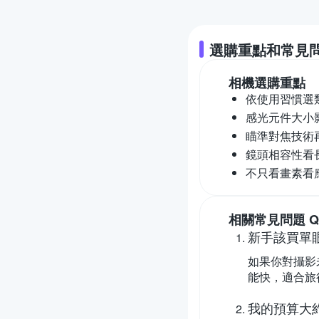
選購重點和常見
相機
選購重點
依使用習慣選
感光元件大小
瞄準對焦技術
鏡頭相容性看
不只看畫素看
相關常見問題 Q
新手該買單
如果你對攝影
能快，適合旅
我的預算大