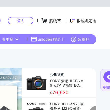
購物車
帳號綁定送
登入
看更多
uniopen 聯名卡
超贈點
少量到貨
SONY 索尼 ILCE-7M
5 α7V A7M5 BODY
全片幅相機(公司貨)
76,620
$
SONY ILCE-1M2 單
機身 A1M2 (公司貨)