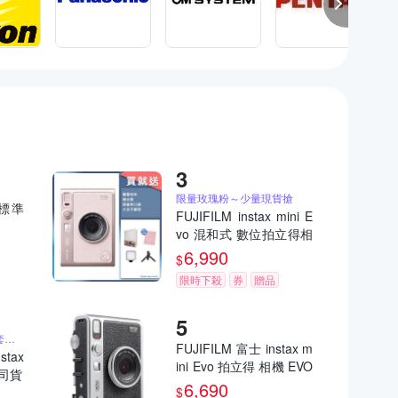
限量玫瑰粉～少量現貨搶
)標準
FUJIFILM instax mini E
vo 混和式 數位拍立得相
機 公司貨 EVO 玫瑰粉
6,990
$
限時下殺
券
贈品
送原廠相本、相片保護套、原廠束口袋
FUJIFILM 富士 instax m
stax
ini Evo 拍立得 相機 EVO
公司貨
公司貨
6,690
$