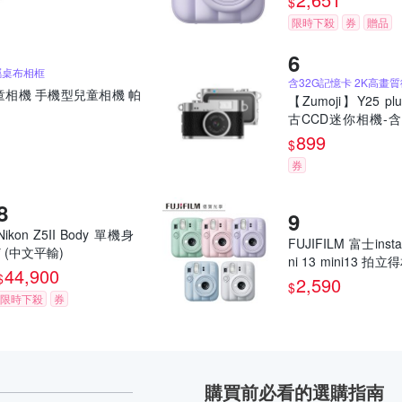
$
限時下殺
券
贈品
屬桌布相框
童相機 手機型兒童相機 帕
【Zumoji】Y25 pl
古CCD迷你相機-含
記憶卡｜2k畫質 
899
$
網紅推薦款 穿搭配
券
誕禮物
Nikon Z5II Body 單機身
FUJIFILM 富士insta
* (中文平輸)
ni 13 mini13 拍
44,900
$
馬上看相機 恆昶公
2,590
$
限時下殺
券
購買前必看的選購指南