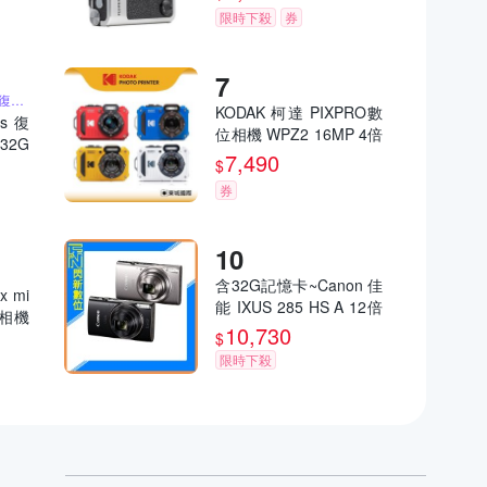
限時下殺
券
含32G記憶卡 2K高畫質復古小相機
KODAK 柯達 PIXPRO數
us 復
位相機 WPZ2 16MP 4倍
32G
光學變焦 防水數位相機
7,490
大螢幕
$
公司貨
件 聖
券
含32G記憶卡~Canon 佳
x mi
能 IXUS 285 HS A 12倍
立得相機
變焦 數位相機(285HS,
10,730
司貨
$
公司貨)
限時下殺