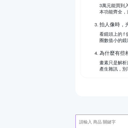
3萬元能買到入
本功能齊全，
拍人像時，
看鏡頭上的 f
圈數值小的鏡頭，
為什麼有些
畫素只是解析
產生雜訊，別