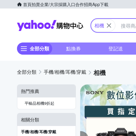
首頁
拍賣
企業/大宗採購入口
合作招商
App下載
Yahoo購物中心
相機
全部分類
點換券
登記送
相機
手機/相機/耳機/穿戴
熱門推薦
平輸品相機9折起
相關分類
手機/相機/耳機/穿戴