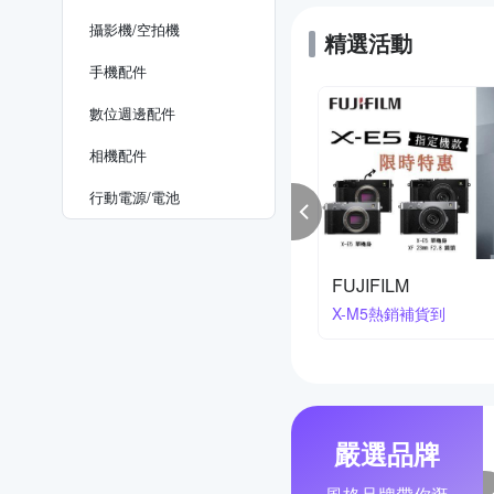
攝影機/空拍機
精選活動
手機配件
數位週邊配件
相機配件
行動電源/電池
kon 櫻花季
寶麗來印相機系列
降2萬3
買就送相紙
嚴選品牌