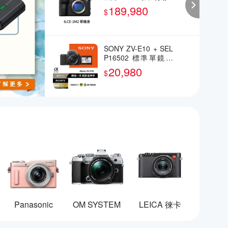
189,980
$
SONY ZV-E10 + SEL
P16502 標準單鏡組
(公司貨)
20,980
$
Panasonic
OM SYSTEM
LEICA 徠卡