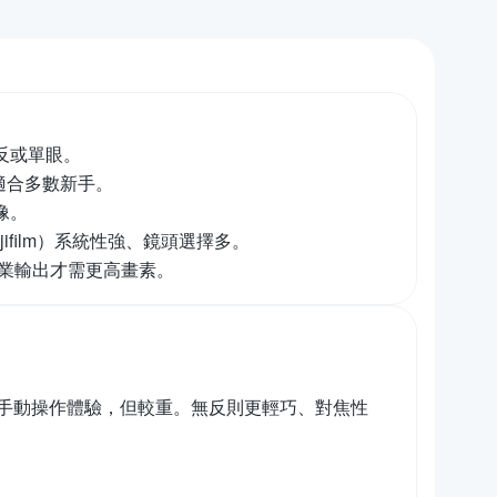
反或單眼。
，適合多數新手。
像。
jifilm）系統性強、鏡頭選擇多。
專業輸出才需更高畫素。
手動操作體驗，但較重。無反則更輕巧、對焦性