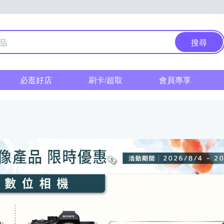
搜尋
必逛好店
刷卡/超取
會員專享