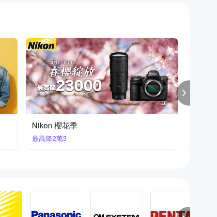
富士熱銷新款
FUJIF
新品重
下殺93折起再獨家贈