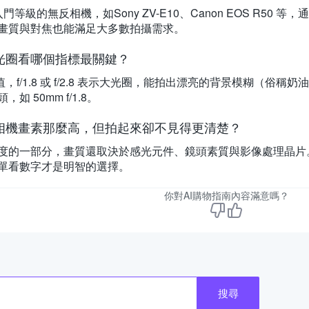
門等級的無反相機，如Sony ZV-E10、Canon EOS R5
畫質與對焦也能滿足大多數拍攝需求。
光圈看哪個指標最關鍵？
 值，f/1.8 或 f/2.8 表示大光圈，能拍出漂亮的背景模糊（
如 50mm f/1.8。
相機畫素那麼高，但拍起來卻不見得更清楚？
度的一部分，畫質還取決於感光元件、鏡頭素質與影像處理晶片
單看數字才是明智的選擇。
你對AI購物指南內容滿意嗎？
搜尋