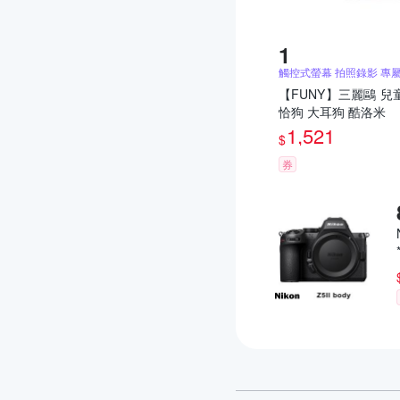
觸控式螢幕 拍照錄影 專
【FUNY】三麗鷗 兒
恰狗 大耳狗 酷洛米
1,521
$
券