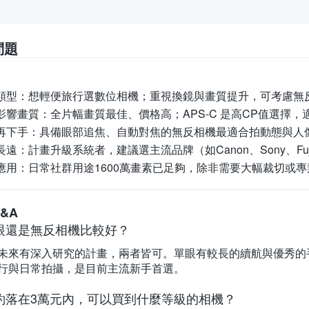
問題
類型：
想輕便旅行選數位相機；重視換鏡與畫質提升，可考慮無
影響畫質：
全片幅畫質最佳、價格高；APS-C 是高CP值選擇
再下手：
具備眼部追焦、自動對焦的無反相機最適合拍動態與人
長遠：
計畫升級系統者，建議選主流品牌（如Canon、Sony、Fu
應用：
日常社群用途1600萬畫素已足夠，除非需要大幅裁切或
&A
眼還是無反相機比較好？
未來有深入研究的計畫，兩者皆可。單眼有較長的續航與優秀的
行與日常拍攝，是目前主流新手首選。
約落在3萬元內，可以買到什麼等級的相機？