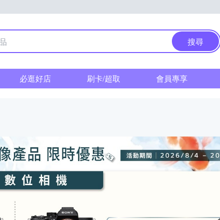
搜尋
必逛好店
刷卡/超取
會員專享