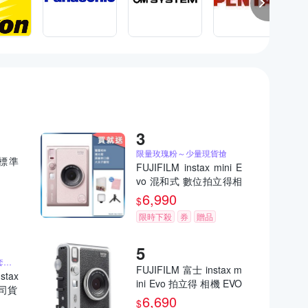
限量玫瑰粉～少量現貨搶
)標準
FUJIFILM instax mini E
vo 混和式 數位拍立得相
機 公司貨 EVO 玫瑰粉
6,990
$
限時下殺
券
贈品
送原廠相本、相片保護套、原廠束口袋
FUJIFILM 富士 instax m
stax
ini Evo 拍立得 相機 EVO
公司貨
公司貨
6,690
$