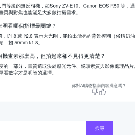
門等級的無反相機，如Sony ZV-E10、Canon EOS R5
畫質與對焦也能滿足大多數拍攝需求。
光圈看哪個指標最關鍵？
 值，f/1.8 或 f/2.8 表示大光圈，能拍出漂亮的背景模糊（
如 50mm f/1.8。
相機畫素那麼高，但拍起來卻不見得更清楚？
度的一部分，畫質還取決於感光元件、鏡頭素質與影像處理晶片
單看數字才是明智的選擇。
你對AI購物指南內容滿意嗎？
搜尋