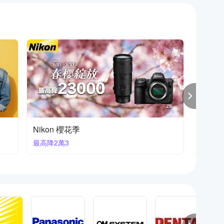
富士熱銷新款
FUJIF
新品重
下殺93折起再獨家贈