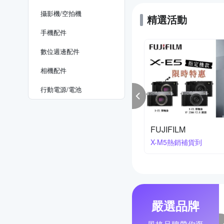
攝影機/空拍機
精選活動
手機配件
數位週邊配件
相機配件
行動電源/電池
kon 櫻花季
寶麗來印相機系列
降2萬3
買就送相紙
嚴選品牌