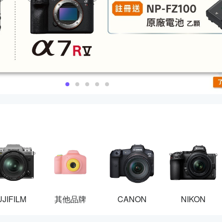
UJIFILM
其他品牌
CANON
NIKON