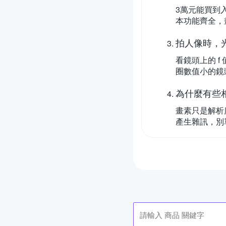
3萬元能買到入
本功能齊全，
拍人像時，
看鏡頭上的 f
圈數值小的鏡頭，
為什麼有些
畫素只是解析
產生雜訊，別