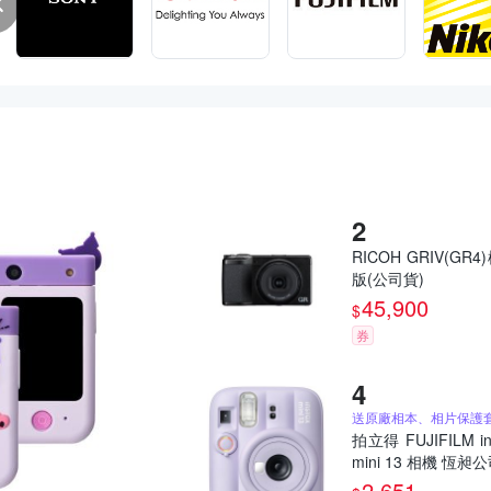
RICOH GRIV(GR4
版(公司貨)
45,900
$
券
拍立得 FUJIFILM in
mini 13 相機 恆昶
2,651