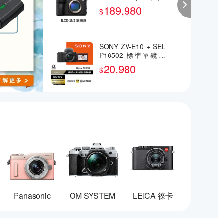
189,980
$
SONY ZV-E10 + SEL
P16502 標準單鏡組
(公司貨)
20,980
$
Panasonic
OM SYSTEM
LEICA 徠卡