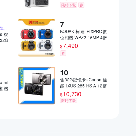
限時下殺
券
含32G記憶卡 2K高畫質復古小相機
KODAK 柯達 PIXPRO數
us 復
位相機 WPZ2 16MP 4倍
32G
光學變焦 防水數位相機
7,490
大螢幕
$
公司貨
件 聖
券
含32G記憶卡~Canon 佳
x mi
能 IXUS 285 HS A 12倍
立得相機
變焦 數位相機(285HS,
10,730
司貨
$
公司貨)
限時下殺