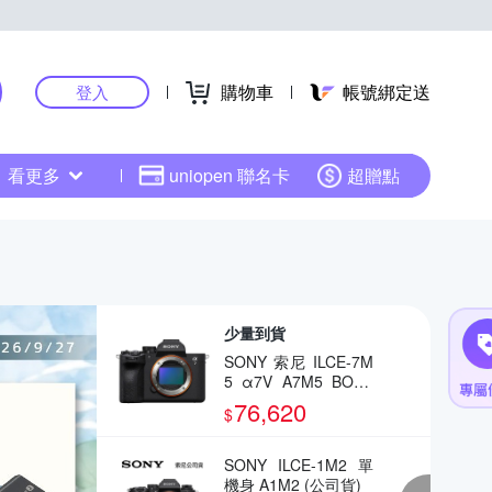
購物車
帳號綁定送
登入
看更多
uniopen 聯名卡
超贈點
少量到貨
SONY 索尼 ILCE-7M
5 α7V A7M5 BODY
全片幅相機(公司貨)
76,620
$
SONY ILCE-1M2 單
機身 A1M2 (公司貨)