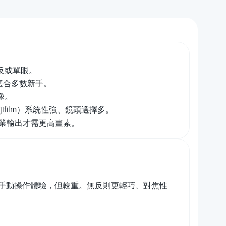
反或單眼。
，適合多數新手。
像。
jifilm）系統性強、鏡頭選擇多。
專業輸出才需更高畫素。
手動操作體驗，但較重。無反則更輕巧、對焦性