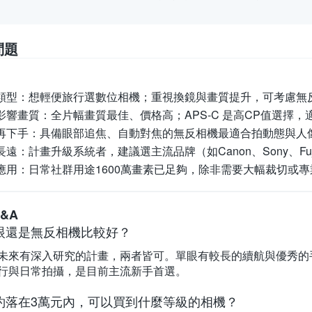
問題
類型：
想輕便旅行選數位相機；重視換鏡與畫質提升，可考慮無
影響畫質：
全片幅畫質最佳、價格高；APS-C 是高CP值選擇
再下手：
具備眼部追焦、自動對焦的無反相機最適合拍動態與人
長遠：
計畫升級系統者，建議選主流品牌（如Canon、Sony、Fu
應用：
日常社群用途1600萬畫素已足夠，除非需要大幅裁切或
&A
眼還是無反相機比較好？
未來有深入研究的計畫，兩者皆可。單眼有較長的續航與優秀的
行與日常拍攝，是目前主流新手首選。
約落在3萬元內，可以買到什麼等級的相機？