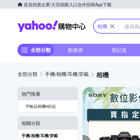
首頁
拍賣
企業/大宗採購入口
合作招商
App下載
Yahoo購物中心
相機
全部分類
點換券
登記送
相機
手機/相機/耳機/穿戴
熱門推薦
平輸品相機9折起
相關分類
手機/相機/耳機/穿戴