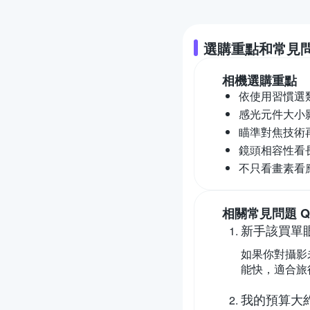
選購重點和常見
相機
選購重點
依使用習慣選
感光元件大小
瞄準對焦技術
鏡頭相容性看
不只看畫素看
相關常見問題 Q
新手該買單
如果你對攝影
能快，適合旅
我的預算大