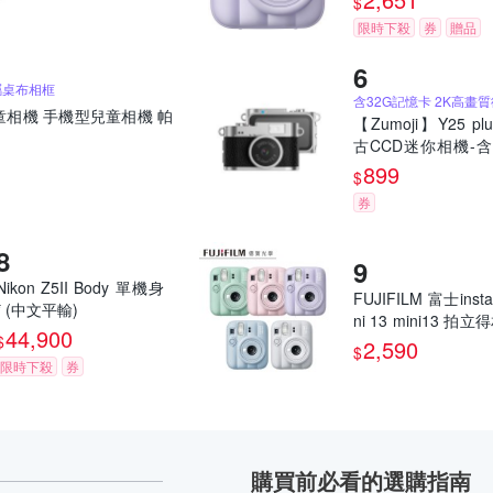
$
限時下殺
券
贈品
屬桌布相框
童相機 手機型兒童相機 帕
【Zumoji】Y25 pl
古CCD迷你相機-含
記憶卡｜2k畫質 
899
$
網紅推薦款 穿搭配
券
誕禮物
Nikon Z5II Body 單機身
FUJIFILM 富士insta
* (中文平輸)
ni 13 mini13 拍
44,900
$
馬上看相機 恆昶公
2,590
$
限時下殺
券
購買前必看的選購指南