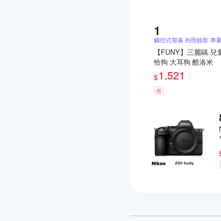
觸控式螢幕 拍照錄影 專
【FUNY】三麗鷗 兒
恰狗 大耳狗 酷洛米
1,521
$
券