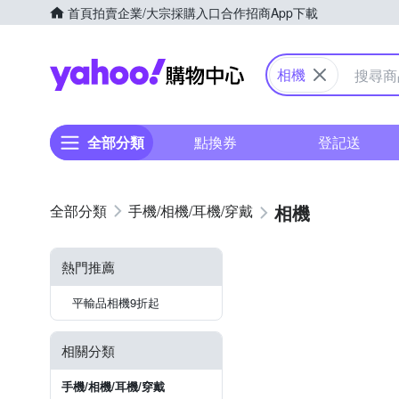
首頁
拍賣
企業/大宗採購入口
合作招商
App下載
Yahoo購物中心
相機
全部分類
點換券
登記送
相機
手機/相機/耳機/穿戴
熱門推薦
平輸品相機9折起
相關分類
手機/相機/耳機/穿戴