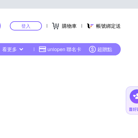
購物車
帳號綁定送
登入
看更多
uniopen 聯名卡
超贈點