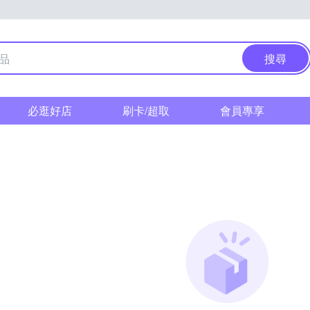
搜尋
必逛好店
刷卡/超取
會員專享