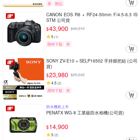
券
贈品
CANON EOS R8 + RF24-50mm F/4.5-6.3 IS
STM 公司貨
43,900
$
$
46,210
5
(
1
)
限時下殺
券
SONY ZV-E10 + SELP16502 手持握把組 (公司
貨)
23,980
$
$
25,242
4.5
(
2
)
限時下殺
券
防水機新上市
PENATX WG-8 工業級防水相機(公司貨)
14,900
$
5
(
2
)