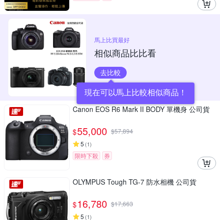
馬上比買最好
相似商品比比看
去比較
現在可以馬上比較相似商品！
Canon EOS R6 Mark II BODY 單機身 公司貨
55,000
$
$
57,894
5
(
1
)
限時下殺
券
OLYMPUS Tough TG-7 防水相機 公司貨
16,780
$
$
17,663
5
(
1
)