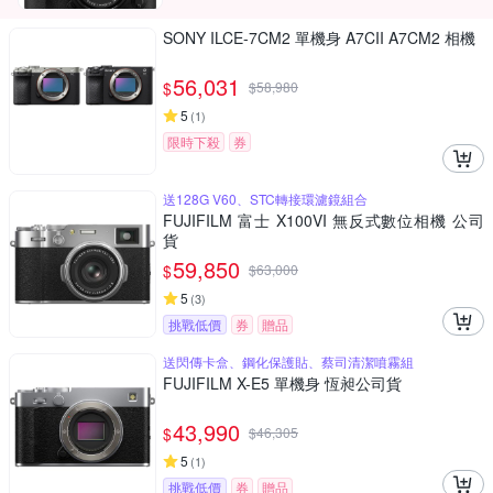
SONY ILCE-7CM2 單機身 A7CII A7CM2 相機
56,031
$
$
58,980
5
(
1
)
限時下殺
券
送128G V60、STC轉接環濾鏡組合
FUJIFILM 富士 X100VI 無反式數位相機 公司
貨
59,850
$
$
63,000
5
(
3
)
挑戰低價
券
贈品
送閃傳卡盒、鋼化保護貼、蔡司清潔噴霧組
FUJIFILM X-E5 單機身 恆昶公司貨
43,990
$
$
46,305
5
(
1
)
挑戰低價
券
贈品