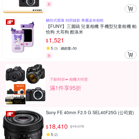
券
觸控式螢幕 拍照錄影 專屬桌布相框
【FUNY】三麗鷗 兒童相機 手機型兒童相機 帕
恰狗 大耳狗 酷洛米
1,521
$
5
(
3
)
總銷量>50
券
下殺95折⬅︎ 相機大特賣
滿1件享95折
Sony FE 40mm F2.5 G SEL40F25G (公司貨)
18,410
$
$
19,378
5
(
2
)