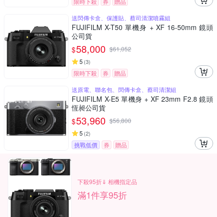
限時下殺
券
贈品
送閃傳卡盒、保護貼、蔡司清潔噴霧組
FUJIFILM X-T50 單機身 + XF 16-50mm 鏡頭
公司貨
58,000
$
$
61,052
5
(
3
)
限時下殺
券
贈品
送原電、聯名包、閃傳卡盒、蔡司清潔組
FUJIFILM X-E5 單機身 + XF 23mm F2.8 鏡頭
恆昶公司貨
53,960
$
$
56,800
5
(
2
)
挑戰低價
券
贈品
下殺95折⇓ 相機指定品
滿1件享95折