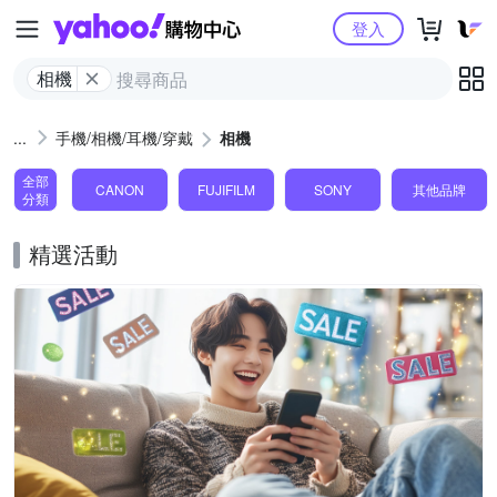
Yahoo購物中心
登入
相機
手機/相機/耳機/穿戴
相機
全部
CANON
FUJIFILM
SONY
其他品牌
分類
精選活動