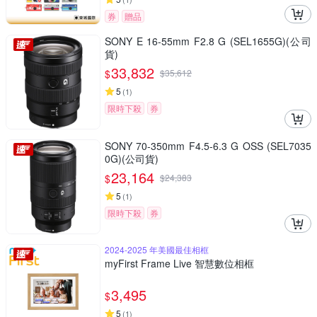
券
贈品
SONY E 16-55mm F2.8 G (SEL1655G)(公司
貨)
33,832
$
$
35,612
5
(
1
)
限時下殺
券
SONY 70-350mm F4.5-6.3 G OSS (SEL7035
0G)(公司貨)
23,164
$
$
24,383
5
(
1
)
限時下殺
券
2024-2025 年美國最佳相框
myFirst Frame Live 智慧數位相框
3,495
$
5
(
1
)