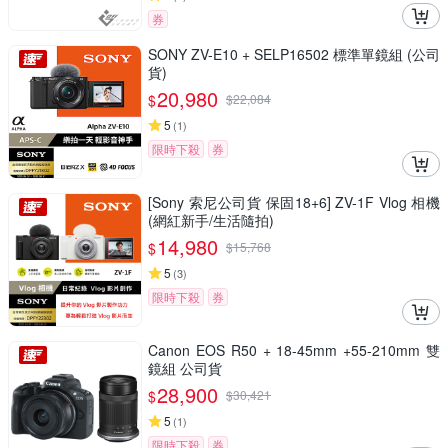
券
SONY ZV-E10 + SELP16502 標準單鏡組 (公司
貨)
20,980
$
$
22,084
5
(
1
)
限時下殺
券
[Sony 索尼公司貨 保固18+6] ZV-1F Vlog 相機
(網紅新手/生活隨拍)
14,980
$
$
15,768
5
(
3
)
限時下殺
券
Canon EOS R50 + 18-45mm +55-210mm 雙
鏡組 公司貨
28,900
$
$
30,421
5
(
1
)
限時下殺
券