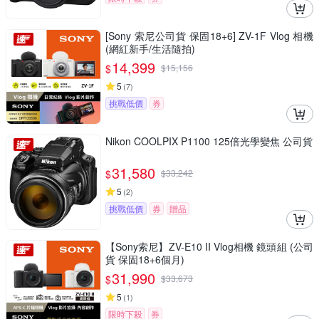
[Sony 索尼公司貨 保固18+6] ZV-1F Vlog 相機
(網紅新手/生活隨拍)
14,399
$
$
15,156
5
(
7
)
挑戰低價
券
Nikon COOLPIX P1100 125倍光學變焦 公司貨
31,580
$
$
33,242
5
(
2
)
挑戰低價
券
贈品
【Sony索尼】ZV-E10 II Vlog相機 鏡頭組 (公司
貨 保固18+6個月)
31,990
$
$
33,673
5
(
1
)
限時下殺
券