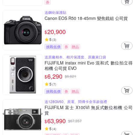
券
送鋼化保護貼
Canon EOS R50 18-45mm 變焦鏡組 公司貨
20,900
$
5
(
3
)
挑戰低價
券
贈品
送原廠相本、相片保護套、原廠束口袋
FUJIFILM instax mini Evo 混和式 數位拍立得
相機 公司貨 EVO
6,290
$
$
6,621
5
(
7
)
挑戰低價
券
贈品
送128GV60、原電、閃傳卡盒等超值禮
FUJIFILM 富士 X100VI 無反式數位相機 公司
貨
63,990
$
$
67,357
5
(
4
)