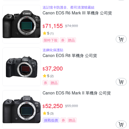
送記憶卡防護盒、蔡司清潔噴霧組
Canon EOS R6 Mark III 單機身 公司貨
71,155
$
$
74,900
5
(
1
)
限時下殺
券
贈品
送鋼化保護貼
Canon EOS R8 單機身 公司貨
37,200
$
5
(
2
)
券
贈品
Canon EOS R6 Mark II 單機身 公司貨
52,250
$
$
55,000
5
(
3
)
挑戰低價
券
贈品