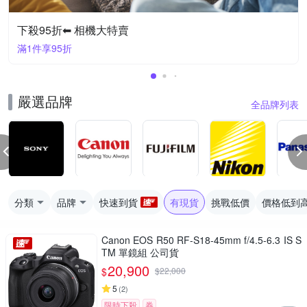
下殺95折⬅︎ 相機大特賣
滿1件享95折
嚴選品牌
全品牌列表
分類
品牌
快速到貨
有現貨
挑戰低價
價格低到
Canon EOS R50 RF-S18-45mm f/4.5-6.3 IS S
TM 單鏡組 公司貨
20,900
$
$
22,000
5
(
2
)
限時下殺
券