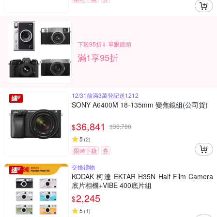
下殺95折⇓ 單眼鏡頭
滿1享95折
12/31前滿3萬登記送1212
SONY A6400M 18-135mm 變焦鏡組(公司貨)
36,841
$
$
38,780
5
(
2
)
限時下殺
券
交換禮物
KODAK 柯達 EKTAR H35N Half Film Camera
底片相機+VIBE 400底片組
2,245
$
5
(
1
)