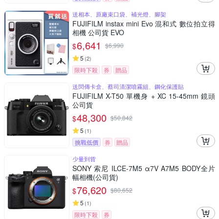
送相本、原廠束口袋、補光燈、腳架
FUJIFILM instax mini Evo 混和式 數位拍立得
相機 公司貨 EVO
6,641
$
$
6,990
5
(
2
)
限時下殺
券
贈品
送閃傳卡盒、蔡司清潔噴霧組、鋼化保護貼
FUJIFILM X-T50 單機身 + XC 15-45mm 鏡頭
公司貨
48,300
$
$
50,842
5
(
1
)
挑戰低價
券
贈品
少量到貨
SONY 索尼 ILCE-7M5 α7V A7M5 BODY全片
幅相機(公司貨)
76,620
$
$
80,652
5
(
1
)
限時下殺
券