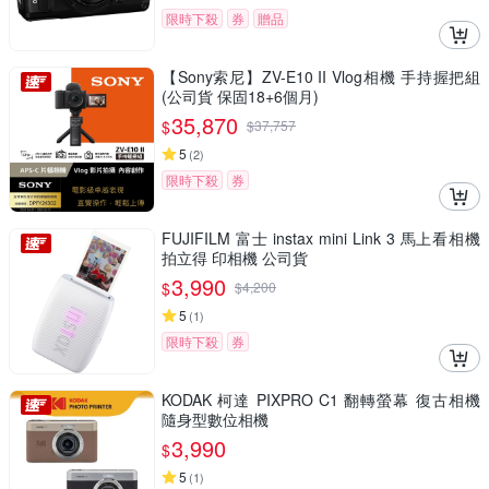
限時下殺
券
贈品
【Sony索尼】ZV-E10 II Vlog相機 手持握把組
(公司貨 保固18+6個月)
35,870
$
$
37,757
5
(
2
)
限時下殺
券
FUJIFILM 富士 instax mini Link 3 馬上看相機
拍立得 印相機 公司貨
3,990
$
$
4,200
5
(
1
)
限時下殺
券
KODAK 柯達 PIXPRO C1 翻轉螢幕 復古相機
隨身型數位相機
3,990
$
5
(
1
)