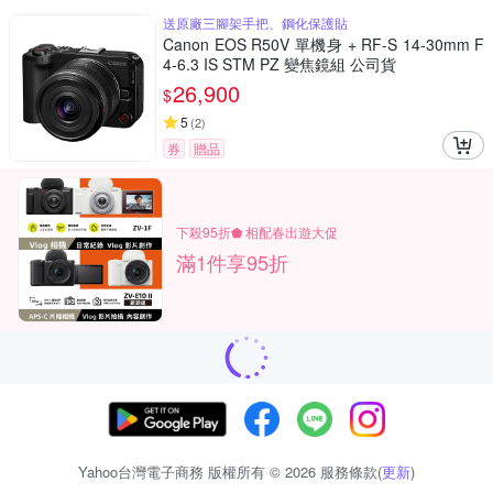
送原廠三腳架手把、鋼化保護貼
Canon EOS R50V 單機身 + RF-S 14-30mm F
4-6.3 IS STM PZ 變焦鏡組 公司貨
26,900
$
5
(
2
)
券
贈品
下殺95折⬟ 相配春出遊大促
滿1件享95折
Yahoo台灣電子商務 版權所有 © 2026 服務條款(
更新
)