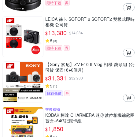
限時下殺
券
LEICA 徠卡 SOFORT 2 SOFORT2 雙模式即時
相機 公司貨
13,380
$
$
14,084
5
(
3
)
限時下殺
券
【Sony 索尼】ZV-E10 II Vlog 相機 鏡頭組 (公
司貨 保固18+6個月)
31,331
$
$
32,980
5
(
1
)
挑戰低價
券
交換禮物
KODAK 柯達 CHARMERA 迷你數位相機鑰匙圈
盲盒+64G記憶卡組
1,850
$
5
(
1
)