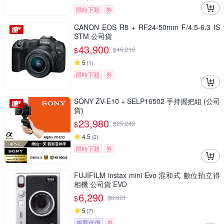
限時下殺
券
CANON EOS R8 + RF24-50mm F/4.5-6.3 IS
STM 公司貨
43,900
$
$
46,210
5
(
1
)
限時下殺
券
SONY ZV-E10 + SELP16502 手持握把組 (公司
貨)
23,980
$
$
25,242
4.5
(
2
)
限時下殺
券
FUJIFILM instax mini Evo 混和式 數位拍立得
相機 公司貨 EVO
6,290
$
$
6,621
5
(
7
)
挑戰低價
券