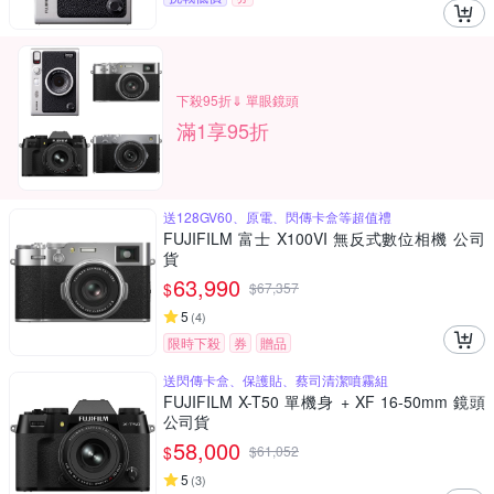
下殺95折⇓ 單眼鏡頭
滿1享95折
送128GV60、原電、閃傳卡盒等超值禮
FUJIFILM 富士 X100VI 無反式數位相機 公司
貨
63,990
$
$
67,357
5
(
4
)
限時下殺
券
贈品
送閃傳卡盒、保護貼、蔡司清潔噴霧組
FUJIFILM X-T50 單機身 + XF 16-50mm 鏡頭
公司貨
58,000
$
$
61,052
5
(
3
)