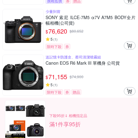
挑戰低價
券
贈品
少量到貨
SONY 索尼 ILCE-7M5 α7V A7M5 BODY全片
幅相機(公司貨)
76,620
$
$
80,652
5
(
1
)
限時下殺
券
送記憶卡防護盒、蔡司清潔噴霧組
Canon EOS R6 Mark III 單機身 公司貨
71,155
$
$
74,900
5
(
1
)
限時下殺
券
贈品
下殺95折⇓ 相機指定品
滿1件享95折