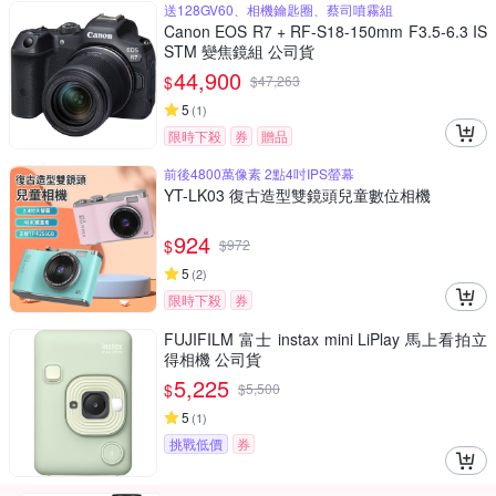
送128GV60、相機鑰匙圈、蔡司噴霧組
Canon EOS R7 + RF-S18-150mm F3.5-6.3 IS
STM 變焦鏡組 公司貨
44,900
$
$
47,263
5
(
1
)
限時下殺
券
贈品
前後4800萬像素 2點4吋IPS螢幕
YT-LK03 復古造型雙鏡頭兒童數位相機
924
$
$
972
5
(
2
)
限時下殺
券
FUJIFILM 富士 instax mini LiPlay 馬上看拍立
得相機 公司貨
5,225
$
$
5,500
5
(
1
)
挑戰低價
券