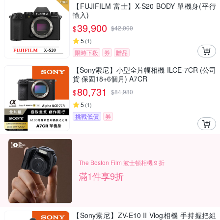
【FUJIFILM 富士】X-S20 BODY 單機身(平行
輸入)
39,900
$
$
42,000
5
(
1
)
限時下殺
券
贈品
【Sony索尼】小型全片幅相機 ILCE-7CR (公司
貨 保固18+6個月) A7CR
80,731
$
$
84,980
5
(
1
)
挑戰低價
券
The Boston Film 波士頓相機９折
滿1件享9折
【Sony索尼】ZV-E10 II Vlog相機 手持握把組