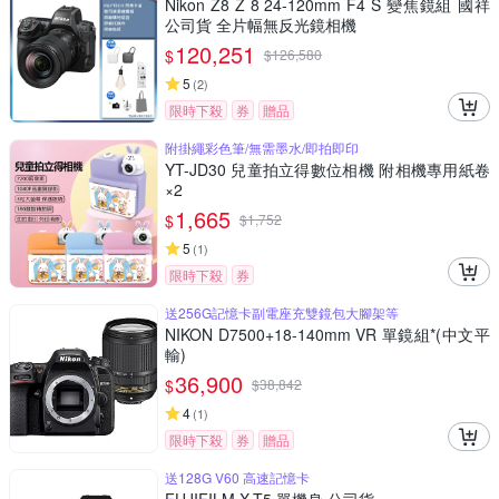
Nikon Z8 Z 8 24-120mm F4 S 變焦鏡組 國祥
公司貨 全片幅無反光鏡相機
120,251
$
$
126,580
5
(
2
)
限時下殺
券
贈品
附掛繩彩色筆/無需墨水/即拍即印
YT-JD30 兒童拍立得數位相機 附相機專用紙卷
×2
1,665
$
$
1,752
5
(
1
)
限時下殺
券
送256G記憶卡副電座充雙鏡包大腳架等
NIKON D7500+18-140mm VR 單鏡組*(中文平
輸)
36,900
$
$
38,842
4
(
1
)
限時下殺
券
贈品
送128G V60 高速記憶卡