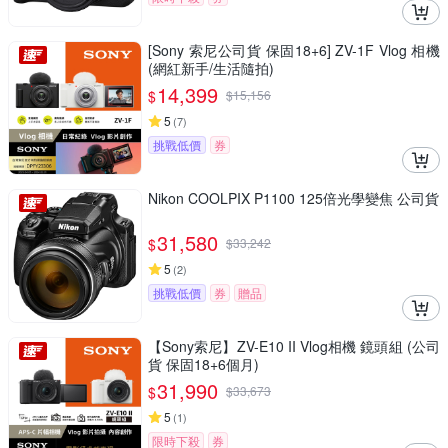
[Sony 索尼公司貨 保固18+6] ZV-1F Vlog 相機
(網紅新手/生活隨拍)
14,399
$
$
15,156
5
(
7
)
挑戰低價
券
Nikon COOLPIX P1100 125倍光學變焦 公司貨
31,580
$
$
33,242
5
(
2
)
挑戰低價
券
贈品
【Sony索尼】ZV-E10 II Vlog相機 鏡頭組 (公司
貨 保固18+6個月)
31,990
$
$
33,673
5
(
1
)
限時下殺
券