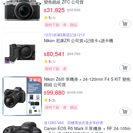
變焦鏡組 ZFC 公司貨
31,825
$
$
33,500
5
(
1
)
限時下殺
券
贈品
12/31前滿3萬登記送1212
Nikon 尼康ZR 公司貨+記憶卡+讀卡機
80,541
$
$
84,780
5
(
1
)
限時下殺
券
Nikon Z6III 單機身 + 24-120mm F4 S KIT 變焦
鏡組 公司貨
99,880
$
$
105,136
5
(
3
)
限時下殺
券
贈品
送128G V60、四槽電池充電盒等好禮
Canon EOS R5 Mark II 單機身 + RF 24-105m