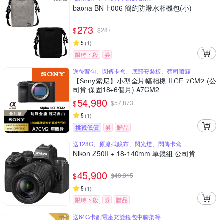
baona BN-H006 簡約防潑水相機包(小)
273
$
$
287
5
(
1
)
限時下殺
券
送後背包、閃傳卡盒、底部安裝板、蔡司噴霧
【Sony索尼】小型全片幅相機 ILCE-7CM2 (公
司貨 保固18+6個月) A7CM2
54,980
$
$
57,873
5
(
1
)
挑戰低價
券
贈品
送128G、原廠拭鏡布、閃光燈、閃傳卡盒
Nikon Z50II + 18-140mm 單鏡組 公司貨
45,900
$
$
48,315
5
(
1
)
限時下殺
券
贈品
送64G卡副電座充雙鏡包中腳架等