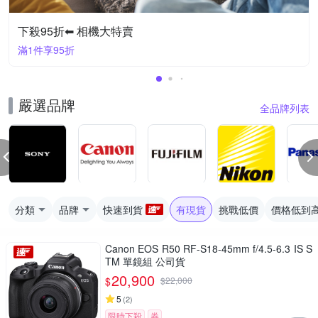
下殺95折⬅︎ 相機大特賣
滿1件享95折
嚴選品牌
全品牌列表
分類
品牌
快速到貨
有現貨
挑戰低價
價格低到
Canon EOS R50 RF-S18-45mm f/4.5-6.3 IS S
TM 單鏡組 公司貨
20,900
$
$
22,000
5
(
2
)
限時下殺
券