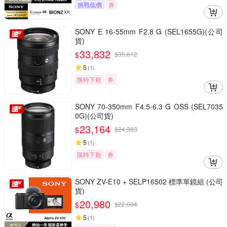
挑戰低價
券
SONY E 16-55mm F2.8 G (SEL1655G)(公司
貨)
33,832
$
$
35,612
5
(
1
)
限時下殺
券
SONY 70-350mm F4.5-6.3 G OSS (SEL7035
0G)(公司貨)
23,164
$
$
24,383
5
(
1
)
限時下殺
券
SONY ZV-E10 + SELP16502 標準單鏡組 (公司
貨)
20,980
$
$
22,084
5
(
1
)