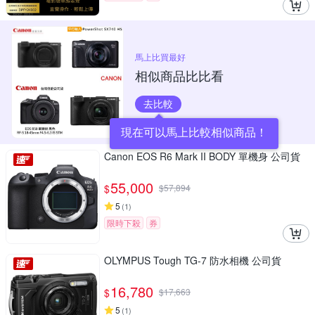
馬上比買最好
相似商品比比看
去比較
現在可以馬上比較相似商品！
Canon EOS R6 Mark II BODY 單機身 公司貨
55,000
$
$
57,894
5
(
1
)
限時下殺
券
OLYMPUS Tough TG-7 防水相機 公司貨
16,780
$
$
17,663
5
(
1
)