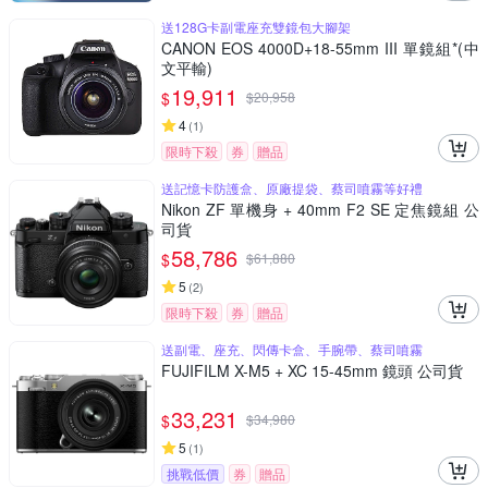
送128G卡副電座充雙鏡包大腳架
CANON EOS 4000D+18-55mm III 單鏡組*(中
文平輸)
19,911
$
$
20,958
4
(
1
)
限時下殺
券
贈品
送記憶卡防護盒、原廠提袋、蔡司噴霧等好禮
Nikon ZF 單機身 + 40mm F2 SE 定焦鏡組 公
司貨
58,786
$
$
61,880
5
(
2
)
限時下殺
券
贈品
送副電、座充、閃傳卡盒、手腕帶、蔡司噴霧
FUJIFILM X-M5 + XC 15-45mm 鏡頭 公司貨
33,231
$
$
34,980
5
(
1
)
挑戰低價
券
贈品