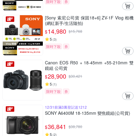
限時下殺
券
[Sony 索尼公司貨 保固18+6] ZV-1F Vlog 相機
(網紅新手/生活隨拍)
14,980
$
$
15,768
5
(
3
)
限時下殺
券
Canon EOS R50 + 18-45mm +55-210mm 雙
鏡組 公司貨
28,900
$
$
30,421
5
(
1
)
限時下殺
券
12/31前滿3萬登記送1212
SONY A6400M 18-135mm 變焦鏡組(公司貨)
36,841
$
$
38,780
5
(
2
)