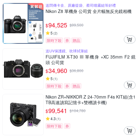
送閃傳卡盒、原廠提袋、蔡司噴霧組等好禮
Nikon Z8 單機身 公司貨 全片幅無反光鏡相機
94,525
$
$
99,500
5
(
2
)
限時下殺
券
贈品
送UV保護鏡、吹球拭筆組
FUJIFILM X-T30 III 單機身 +XC 35mm F2 鏡
頭 公司貨
34,960
$
$
36,800
5
(
1
)
限時下殺
券
贈品
Nikon ZR+NIKKOR Z 24-70mm F4s KIT組(含1
TB高速讀寫記憶卡+雙槽讀卡機)
99,541
$
$
104,780
4.3
(
1
)
限時下殺
券