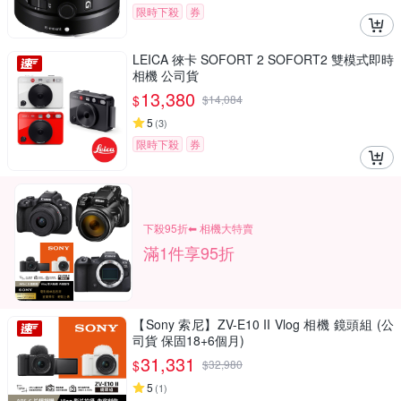
限時下殺
券
LEICA 徠卡 SOFORT 2 SOFORT2 雙模式即時
相機 公司貨
13,380
$
$
14,084
5
(
3
)
限時下殺
券
下殺95折⬅︎ 相機大特賣
滿1件享95折
【Sony 索尼】ZV-E10 II Vlog 相機 鏡頭組 (公
司貨 保固18+6個月)
31,331
$
$
32,980
5
(
1
)