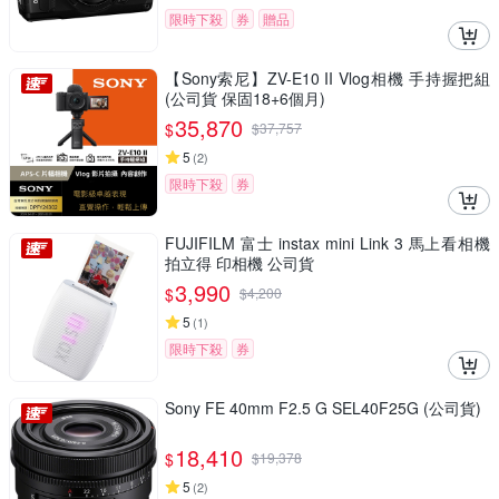
限時下殺
券
贈品
【Sony索尼】ZV-E10 II Vlog相機 手持握把組
(公司貨 保固18+6個月)
35,870
$
$
37,757
5
(
2
)
限時下殺
券
FUJIFILM 富士 instax mini Link 3 馬上看相機
拍立得 印相機 公司貨
3,990
$
$
4,200
5
(
1
)
限時下殺
券
Sony FE 40mm F2.5 G SEL40F25G (公司貨)
18,410
$
$
19,378
5
(
2
)