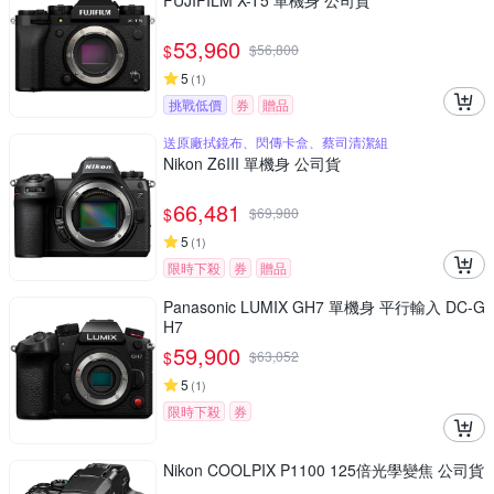
FUJIFILM X-T5 單機身 公司貨
53,960
$
$
56,800
5
(
1
)
挑戰低價
券
贈品
送原廠拭鏡布、閃傳卡盒、蔡司清潔組
Nikon Z6III 單機身 公司貨
66,481
$
$
69,980
5
(
1
)
限時下殺
券
贈品
Panasonic LUMIX GH7 單機身 平行輸入 DC-G
H7
59,900
$
$
63,052
5
(
1
)
限時下殺
券
Nikon COOLPIX P1100 125倍光學變焦 公司貨