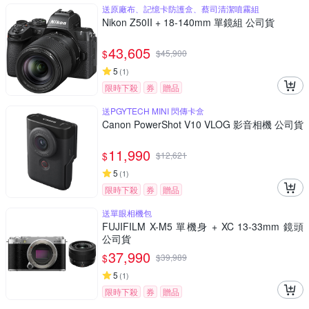
送原廠布、記憶卡防護盒、蔡司清潔噴霧組
Nikon Z50II + 18-140mm 單鏡組 公司貨
43,605
$
$
45,900
5
(
1
)
限時下殺
券
贈品
送PGYTECH MINI 閃傳卡盒
Canon PowerShot V10 VLOG 影音相機 公司貨
11,990
$
$
12,621
5
(
1
)
限時下殺
券
贈品
送單眼相機包
FUJIFILM X-M5 單機身 + XC 13-33mm 鏡頭
公司貨
37,990
$
$
39,989
5
(
1
)
限時下殺
券
贈品