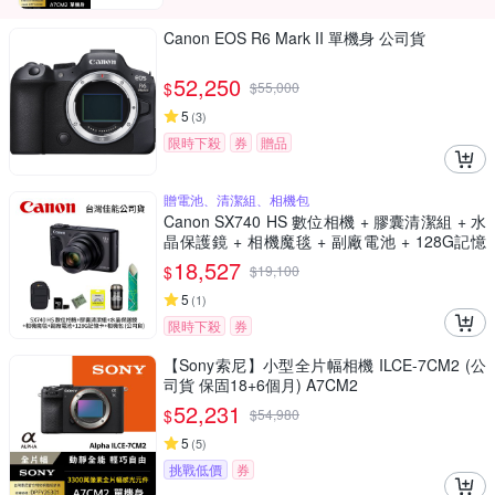
Canon EOS R6 Mark II 單機身 公司貨
52,250
$
$
55,000
5
(
3
)
限時下殺
券
贈品
贈電池、清潔組、相機包
Canon SX740 HS 數位相機 + 膠囊清潔組 + 水
晶保護鏡 + 相機魔毯 + 副廠電池 + 128G記憶
卡 + 相機包 (公司貨)
18,527
$
$
19,100
5
(
1
)
限時下殺
券
【Sony索尼】小型全片幅相機 ILCE-7CM2 (公
司貨 保固18+6個月) A7CM2
52,231
$
$
54,980
5
(
5
)
挑戰低價
券