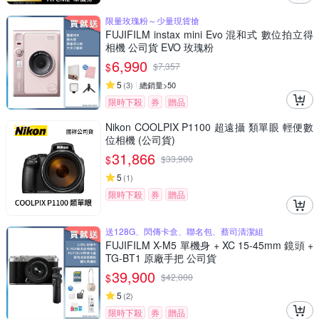
限量玫瑰粉～少量現貨搶
FUJIFILM instax mini Evo 混和式 數位拍立得
相機 公司貨 EVO 玫瑰粉
6,990
$
$
7,357
5
(
3
)
總銷量>50
限時下殺
券
贈品
Nikon COOLPIX P1100 超遠攝 類單眼 輕便數
位相機 (公司貨)
31,866
$
$
33,900
5
(
1
)
限時下殺
券
贈品
送128G、閃傳卡盒、聯名包、蔡司清潔組
FUJIFILM X-M5 單機身 + XC 15-45mm 鏡頭 +
TG-BT1 原廠手把 公司貨
39,900
$
$
42,000
5
(
2
)
限時下殺
券
贈品