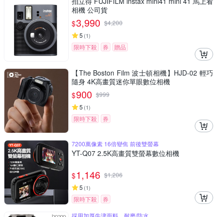
拍立得 FUJIFILM instax mini41 mini 41 馬上看
相機 公司貨
3,990
$
$
4,200
5
(
1
)
限時下殺
券
贈品
【The Boston Film 波士頓相機】HJD-02 輕巧
隨身 4K高畫質迷你單眼數位相機
900
$
$
999
5
(
1
)
限時下殺
券
7200萬像素 16倍變焦 前後雙螢幕
YT-Q07 2.5K高畫質雙螢幕數位相機
1,146
$
$
1,206
5
(
1
)
限時下殺
券
採用加厚牛津面料，耐磨/防水