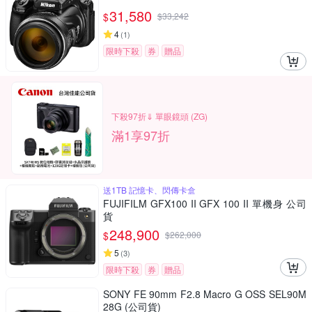
31,580
$
$
33,242
4
(
1
)
限時下殺
券
贈品
下殺97折⇓ 單眼鏡頭 (ZG)
滿1享97折
送1TB 記憶卡、閃傳卡盒
FUJIFILM GFX100 II GFX 100 II 單機身 公司
貨
248,900
$
$
262,000
5
(
3
)
限時下殺
券
贈品
SONY FE 90mm F2.8 Macro G OSS SEL90M
28G (公司貨)