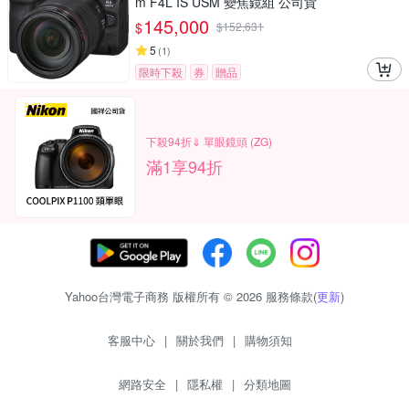
m F4L IS USM 變焦鏡組 公司貨
145,000
$
$
152,631
5
(
1
)
限時下殺
券
贈品
下殺94折⇓ 單眼鏡頭 (ZG)
滿1享94折
Yahoo台灣電子商務 版權所有 © 2026 服務條款(
更新
)
客服中心
|
關於我們
|
購物須知
網路安全
|
隱私權
|
分類地圖