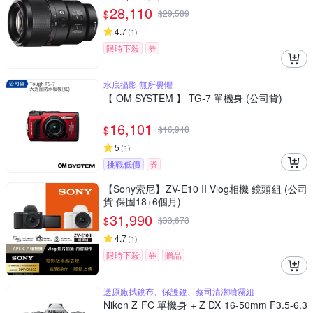
28,110
$
$
29,589
4.7
(
1
)
限時下殺
券
水底攝影 無所畏懼
【 OM SYSTEM 】 TG-7 單機身 (公司貨)
16,101
$
$
16,948
5
(
1
)
挑戰低價
券
【Sony索尼】ZV-E10 II Vlog相機 鏡頭組 (公司
貨 保固18+6個月)
31,990
$
$
33,673
4.7
(
1
)
限時下殺
券
贈品
送原廠拭鏡布、保護鏡、蔡司清潔噴霧組
Nikon Z FC 單機身 + Z DX 16-50mm F3.5-6.3