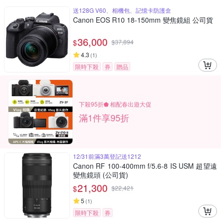
送128G V60、相機包、記憶卡防護盒
Canon EOS R10 18-150mm 變焦鏡組 公司貨
36,000
$
$
37,894
4.3
(
1
)
限時下殺
券
贈品
下殺95折⬟ 相配春出遊大促
滿1件享95折
12/31前滿3萬登記送1212
Canon RF 100-400mm f/5.6-8 IS USM 超望遠
變焦鏡頭 (公司貨)
21,300
$
$
22,421
5
(
1
)
限時下殺
券