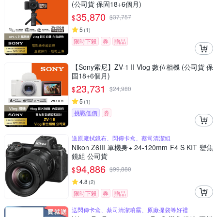
(公司貨 保固18+6個月)
35,870
$
$
37,757
5
(
1
)
限時下殺
券
贈品
【Sony索尼】ZV-1 II Vlog 數位相機 (公司貨 保
固18+6個月)
23,731
$
$
24,980
5
(
1
)
挑戰低價
券
送原廠拭鏡布、閃傳卡盒、蔡司清潔組
Nikon Z6III 單機身+ 24-120mm F4 S KIT 變焦
鏡組 公司貨
94,886
$
$
99,880
4.8
(
2
)
限時下殺
券
贈品
送閃傳卡盒、蔡司清潔噴霧、原廠提袋等好禮