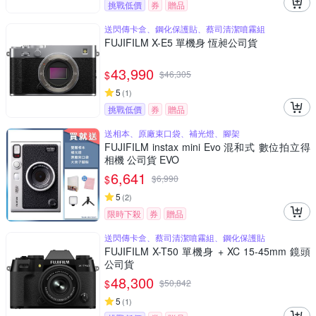
挑戰低價
券
贈品
送閃傳卡盒、鋼化保護貼、蔡司清潔噴霧組
FUJIFILM X-E5 單機身 恆昶公司貨
43,990
$
$
46,305
5
(
1
)
挑戰低價
券
贈品
送相本、原廠束口袋、補光燈、腳架
FUJIFILM instax mini Evo 混和式 數位拍立得
相機 公司貨 EVO
6,641
$
$
6,990
5
(
2
)
限時下殺
券
贈品
送閃傳卡盒、蔡司清潔噴霧組、鋼化保護貼
FUJIFILM X-T50 單機身 + XC 15-45mm 鏡頭
公司貨
48,300
$
$
50,842
5
(
1
)