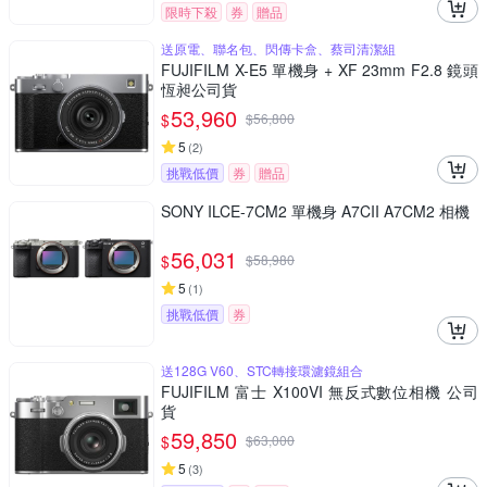
限時下殺
券
贈品
送原電、聯名包、閃傳卡盒、蔡司清潔組
FUJIFILM X-E5 單機身 + XF 23mm F2.8 鏡頭
恆昶公司貨
53,960
$
$
56,800
5
(
2
)
挑戰低價
券
贈品
SONY ILCE-7CM2 單機身 A7CII A7CM2 相機
56,031
$
$
58,980
5
(
1
)
挑戰低價
券
送128G V60、STC轉接環濾鏡組合
FUJIFILM 富士 X100VI 無反式數位相機 公司
貨
59,850
$
$
63,000
5
(
3
)