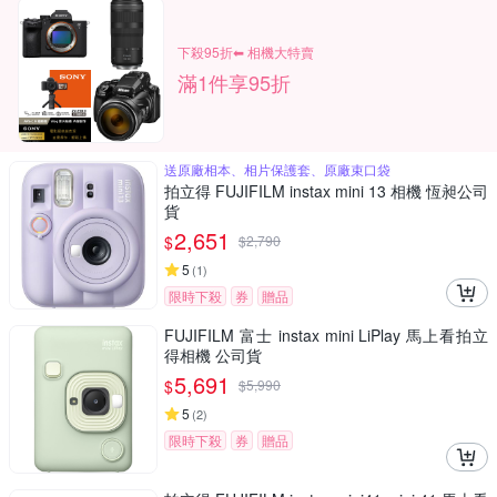
下殺95折⬅︎ 相機大特賣
滿1件享95折
送原廠相本、相片保護套、原廠束口袋
拍立得 FUJIFILM instax mini 13 相機 恆昶公司
貨
2,651
$
$
2,790
5
(
1
)
限時下殺
券
贈品
FUJIFILM 富士 instax mini LiPlay 馬上看拍立
得相機 公司貨
5,691
$
$
5,990
5
(
2
)
限時下殺
券
贈品