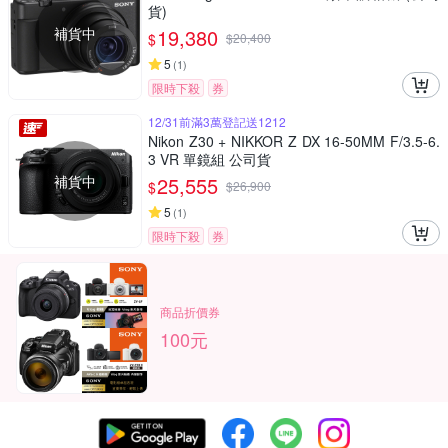
貨)
補貨中
19,380
$
$
20,400
5
(
1
)
限時下殺
券
12/31前滿3萬登記送1212
Nikon Z30 + NIKKOR Z DX 16-50MM F/3.5-6.
3 VR 單鏡組 公司貨
補貨中
25,555
$
$
26,900
5
(
1
)
限時下殺
券
商品折價券
100元