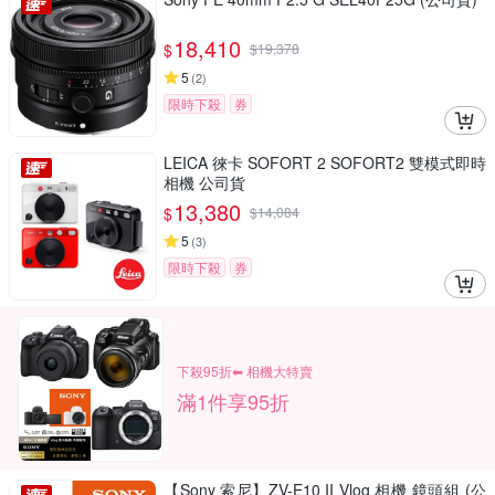
18,410
$
$
19,378
5
(
2
)
限時下殺
券
LEICA 徠卡 SOFORT 2 SOFORT2 雙模式即時
相機 公司貨
13,380
$
$
14,084
5
(
3
)
限時下殺
券
下殺95折⬅︎ 相機大特賣
滿1件享95折
【Sony 索尼】ZV-E10 II Vlog 相機 鏡頭組 (公