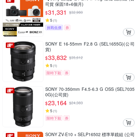
司貨 保固18+6個月)
31,331
$
$
32,980
5
(
1
)
挑戰低價
券
SONY E 16-55mm F2.8 G (SEL1655G)(公司
貨)
33,832
$
$
35,612
5
(
1
)
限時下殺
券
SONY 70-350mm F4.5-6.3 G OSS (SEL7035
0G)(公司貨)
23,164
$
$
24,383
5
(
1
)
限時下殺
券
SONY ZV-E10 + SELP16502 標準單鏡組 (公司