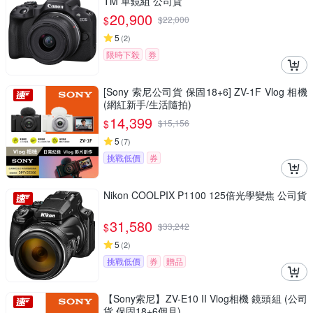
TM 單鏡組 公司貨
20,900
$
$
22,000
5
(
2
)
限時下殺
券
[Sony 索尼公司貨 保固18+6] ZV-1F Vlog 相機
(網紅新手/生活隨拍)
14,399
$
$
15,156
5
(
7
)
挑戰低價
券
Nikon COOLPIX P1100 125倍光學變焦 公司貨
31,580
$
$
33,242
5
(
2
)
挑戰低價
券
贈品
【Sony索尼】ZV-E10 II Vlog相機 鏡頭組 (公司
貨 保固18+6個月)