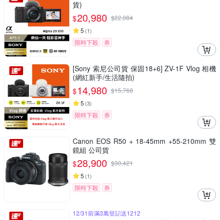
貨)
20,980
$
$
22,084
5
(
1
)
限時下殺
券
[Sony 索尼公司貨 保固18+6] ZV-1F Vlog 相機
(網紅新手/生活隨拍)
14,980
$
$
15,768
5
(
3
)
限時下殺
券
Canon EOS R50 + 18-45mm +55-210mm 雙
鏡組 公司貨
28,900
$
$
30,421
5
(
1
)
限時下殺
券
12/31前滿3萬登記送1212