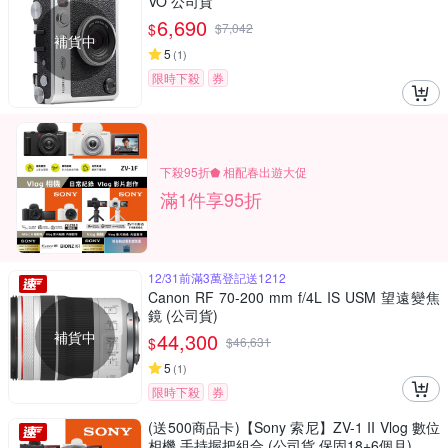
VO 公司貨
6,690
$
$
7,042
補貨中
5
(
1
)
限時下殺
券
下殺95折⬟ 相配春出遊大促
滿1件享95折
12/31前滿3萬登記送1212
Canon RF 70-200 mm f/4L IS USM 望遠變焦
鏡 (公司貨)
補貨中
44,300
$
$
46,631
5
(
1
)
限時下殺
券
(送500商品卡)【Sony 索尼】ZV-1 II Vlog 數位
相機 手持握把組合 (公司貨 保固18+6個月)