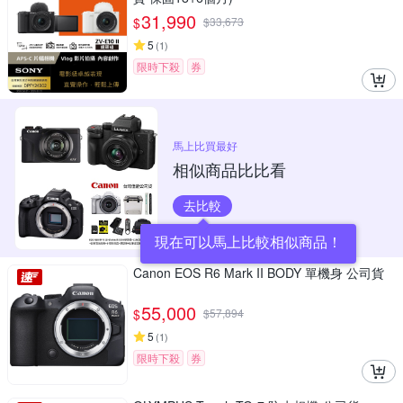
31,990
$
$
33,673
5
(
1
)
限時下殺
券
馬上比買最好
相似商品比比看
去比較
現在可以馬上比較相似商品！
Canon EOS R6 Mark II BODY 單機身 公司貨
55,000
$
$
57,894
5
(
1
)
限時下殺
券