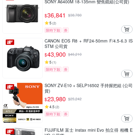
SONY A6400M 18-135mm 變焦鏡組(公司貨)
36,841
$
$
38,780
5
(
2
)
限時下殺
券
CANON EOS R8 + RF24-50mm F/4.5-6.3 IS
STM 公司貨
43,900
$
$
46,210
5
(
1
)
限時下殺
券
SONY ZV-E10 + SELP16502 手持握把組 (公司
貨)
23,980
$
$
25,242
4.5
(
2
)
限時下殺
券
FUJIFILM 富士 instax mini Evo 拍立得 相機 E