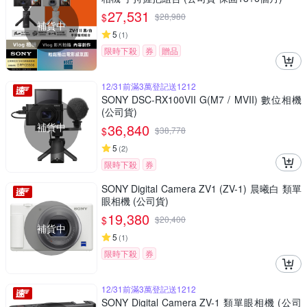
27,531
$
$
28,980
補貨中
5
(
1
)
限時下殺
券
贈品
12/31前滿3萬登記送1212
SONY DSC-RX100VII G(M7 / MVII) 數位相機
(公司貨)
補貨中
36,840
$
$
38,778
5
(
2
)
限時下殺
券
SONY Digital Camera ZV1 (ZV-1) 晨曦白 類單
眼相機 (公司貨)
19,380
$
$
20,400
補貨中
5
(
1
)
限時下殺
券
12/31前滿3萬登記送1212
SONY Digital Camera ZV-1 類單眼相機 (公司