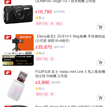
OLYMPUS Tough TG-7 防水相機 公司貨
16,780
$
$
17,663
5
(
1
)
限時下殺
券
贈品
【Sony索尼】ZV-E10 II Vlog相機 手持握把組
(公司貨 保固18+6個月)
35,870
$
$
37,757
5
(
2
)
限時下殺
券
FUJIFILM 富士 instax mini Link 3 馬上看相機
拍立得 印相機 公司貨
3,990
$
$
4,200
5
(
1
)
限時下殺
券
Sony FE 40mm F2.5 G SEL40F25G (公司貨)