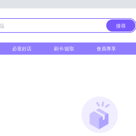
搜尋
必逛好店
刷卡/超取
會員專享