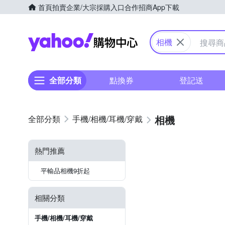
首頁
拍賣
企業/大宗採購入口
合作招商
App下載
Yahoo購物中心
相機
全部分類
點換券
登記送
相機
手機/相機/耳機/穿戴
熱門推薦
平輸品相機9折起
相關分類
手機/相機/耳機/穿戴