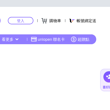
購物車
帳號綁定送
登入
看更多
uniopen 聯名卡
超贈點