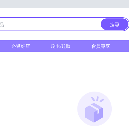
搜尋
必逛好店
刷卡/超取
會員專享