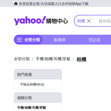
首頁
拍賣
企業/大宗採購入口
合作招商
App下載
Yahoo購物中心
相機
全部分類
點換券
登記送
相機
手機/相機/耳機/穿戴
熱門推薦
平輸品相機9折起
相關分類
手機/相機/耳機/穿戴