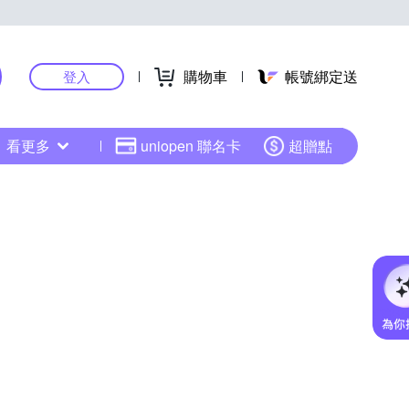
購物車
帳號綁定送
登入
看更多
uniopen 聯名卡
超贈點