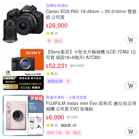
送鋼化保護貼
Canon EOS R50 18-45mm + 55-210mm 雙鏡
組 公司貨
28,900
$
5
(
7
)
券
贈品
【Sony索尼】小型全片幅相機 ILCE-7CM2 (公
司貨 保固18+6個月) A7CM2
52,231
$
$
54,980
5
(
5
)
挑戰低價
券
限量玫瑰粉～少量現貨搶
FUJIFILM instax mini Evo 混和式 數位拍立得
相機 公司貨 EVO 玫瑰粉
6,990
$
$
7,357
5
(
3
)
總銷量>50
限時下殺
券
贈品