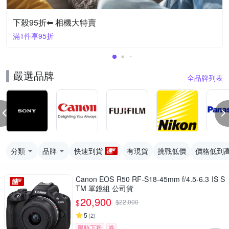
下殺95折⬅︎ 相機大特賣
滿1件享95折
嚴選品牌
全品牌列表
分類
品牌
快速到貨
有現貨
挑戰低價
價格低到
Canon EOS R50 RF-S18-45mm f/4.5-6.3 IS S
TM 單鏡組 公司貨
20,900
$
$
22,000
5
(
2
)
限時下殺
券