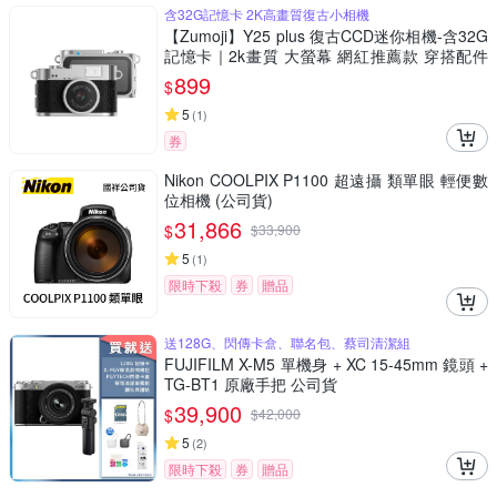
含32G記憶卡 2K高畫質復古小相機
【Zumoji】Y25 plus 復古CCD迷你相機-含32G
記憶卡｜2k畫質 大螢幕 網紅推薦款 穿搭配件
聖誕禮物
899
$
5
(
1
)
券
Nikon COOLPIX P1100 超遠攝 類單眼 輕便數
位相機 (公司貨)
31,866
$
$
33,900
5
(
1
)
限時下殺
券
贈品
送128G、閃傳卡盒、聯名包、蔡司清潔組
FUJIFILM X-M5 單機身 + XC 15-45mm 鏡頭 +
TG-BT1 原廠手把 公司貨
39,900
$
$
42,000
5
(
2
)
限時下殺
券
贈品