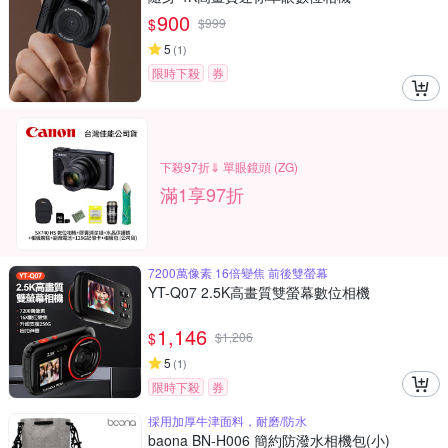
900
$
$
999
5
(
1
)
限時下殺
券
下殺97折⇓ 單眼鏡頭 (ZG)
滿1享97折
7200萬像素 16倍變焦 前後雙螢幕
YT-Q07 2.5K高畫質雙螢幕數位相機
1,146
$
$
1,206
5
(
1
)
限時下殺
券
採用加厚牛津面料，耐磨/防水
baona BN-H006 簡約防潑水相機包(小)