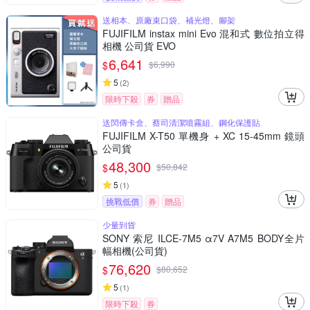
送相本、原廠束口袋、補光燈、腳架
FUJIFILM instax mini Evo 混和式 數位拍立得
相機 公司貨 EVO
6,641
$
$
6,990
5
(
2
)
限時下殺
券
贈品
送閃傳卡盒、蔡司清潔噴霧組、鋼化保護貼
FUJIFILM X-T50 單機身 + XC 15-45mm 鏡頭
公司貨
48,300
$
$
50,842
5
(
1
)
挑戰低價
券
贈品
少量到貨
SONY 索尼 ILCE-7M5 α7V A7M5 BODY全片
幅相機(公司貨)
76,620
$
$
80,652
5
(
1
)
限時下殺
券