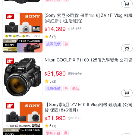
[Sony 索尼公司貨 保固18+6] ZV-1F Vlog 相機
(網紅新手/生活隨拍)
14,399
$
$
15,156
5
(
7
)
挑戰低價
券
Nikon COOLPIX P1100 125倍光學變焦 公司貨
31,580
$
$
33,242
5
(
2
)
挑戰低價
券
贈品
【Sony索尼】ZV-E10 II Vlog相機 鏡頭組 (公司
貨 保固18+6個月)
31,990
$
$
33,673
5
(
1
)
限時下殺
券