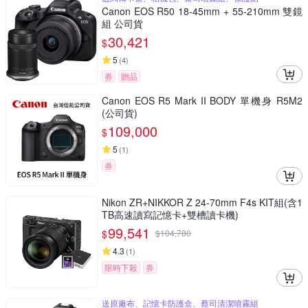
Canon EOS R50 18-45mm + 55-210mm 雙鏡
組 公司貨
30,421
$
5
(
4
)
券
贈品
Canon EOS R5 Mark II BODY 單機身 R5M2
(公司貨)
109,000
$
5
(
1
)
券
Nikon ZR+NIKKOR Z 24-70mm F4s KIT組(含1
TB高速讀寫記憶卡+雙槽讀卡機)
99,541
$
$
104,780
4.3
(
1
)
限時下殺
券
送原廠布、記憶卡防護盒、蔡司清潔噴霧組