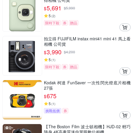
得相機 公司貨
5,691
$
$
5,990
5
(
2
)
限時下殺
券
贈品
拍立得 FUJIFILM instax mini41 mini 41 馬上看
相機 公司貨
3,990
$
$
4,200
5
(
1
)
限時下殺
券
贈品
Kodak 柯達 FunSaver 一次性閃光燈底片相機
27張
675
$
5
(
1
)
挑戰低價
券
【The Boston Film 波士頓相機】HJD-02 輕巧
隨身 4K高畫質迷你單眼數位相機