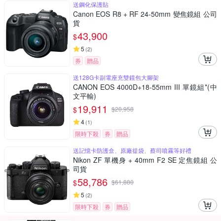
送鋼化保護貼
Canon EOS R8 + RF 24-50mm 變焦鏡組 公司
貨
43,900
$
5
(
2
)
券
贈品
送128G卡副電座充雙鏡包大腳架
CANON EOS 4000D+18-55mm III 單鏡組*(中
文平輸)
19,911
$
$
20,958
4
(
1
)
限時下殺
券
贈品
送記憶卡防護盒、原廠提袋、蔡司噴霧等好禮
Nikon ZF 單機身 + 40mm F2 SE 定焦鏡組 公
司貨
58,786
$
$
61,880
5
(
2
)
限時下殺
券
贈品