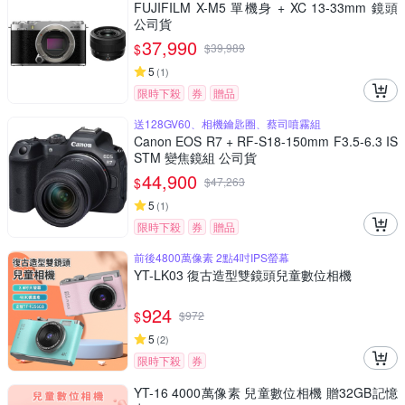
FUJIFILM X-M5 單機身 + XC 13-33mm 鏡頭
公司貨
37,990
$
$
39,989
5
(
1
)
限時下殺
券
贈品
送128GV60、相機鑰匙圈、蔡司噴霧組
Canon EOS R7 + RF-S18-150mm F3.5-6.3 IS
STM 變焦鏡組 公司貨
44,900
$
$
47,263
5
(
1
)
限時下殺
券
贈品
前後4800萬像素 2點4吋IPS螢幕
YT-LK03 復古造型雙鏡頭兒童數位相機
924
$
$
972
5
(
2
)
限時下殺
券
YT-16 4000萬像素 兒童數位相機 贈32GB記憶