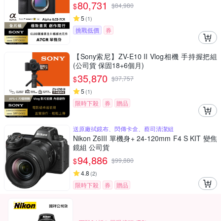
80,731
$
$
84,980
5
(
1
)
挑戰低價
券
【Sony索尼】ZV-E10 II Vlog相機 手持握把組
(公司貨 保固18+6個月)
35,870
$
$
37,757
5
(
1
)
限時下殺
券
贈品
送原廠拭鏡布、閃傳卡盒、蔡司清潔組
Nikon Z6III 單機身+ 24-120mm F4 S KIT 變焦
鏡組 公司貨
94,886
$
$
99,880
4.8
(
2
)
限時下殺
券
贈品