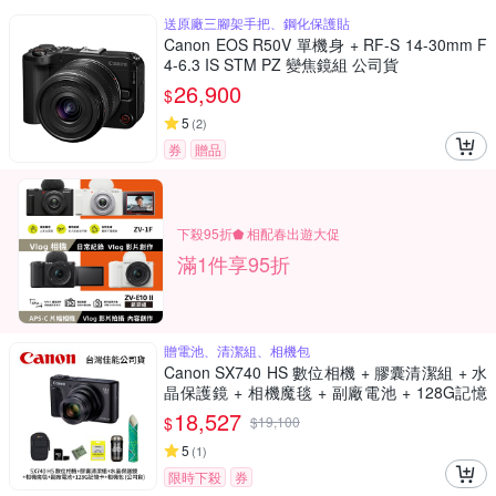
送原廠三腳架手把、鋼化保護貼
Canon EOS R50V 單機身 + RF-S 14-30mm F
4-6.3 IS STM PZ 變焦鏡組 公司貨
26,900
$
5
(
2
)
券
贈品
下殺95折⬟ 相配春出遊大促
滿1件享95折
贈電池、清潔組、相機包
Canon SX740 HS 數位相機 + 膠囊清潔組 + 水
晶保護鏡 + 相機魔毯 + 副廠電池 + 128G記憶
卡 + 相機包 (公司貨)
18,527
$
$
19,100
5
(
1
)
限時下殺
券