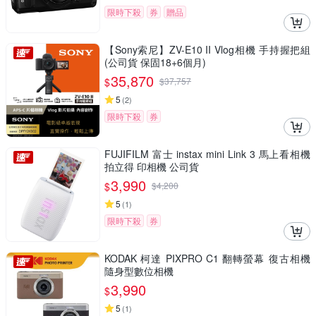
限時下殺
券
贈品
【Sony索尼】ZV-E10 II Vlog相機 手持握把組
(公司貨 保固18+6個月)
35,870
$
$
37,757
5
(
2
)
限時下殺
券
FUJIFILM 富士 instax mini Link 3 馬上看相機
拍立得 印相機 公司貨
3,990
$
$
4,200
5
(
1
)
限時下殺
券
KODAK 柯達 PIXPRO C1 翻轉螢幕 復古相機
隨身型數位相機
3,990
$
5
(
1
)