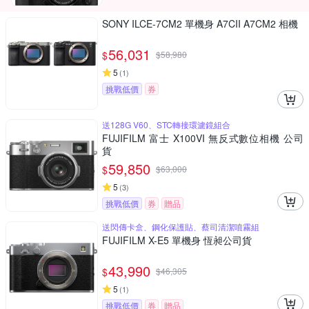
SONY ILCE-7CM2 單機身 A7CII A7CM2 相機
56,031
$
$
58,980
5
(
1
)
挑戰低價
券
送128G V60、STC轉接環濾鏡組合
FUJIFILM 富士 X100VI 無反式數位相機 公司
貨
59,850
$
$
63,000
5
(
3
)
挑戰低價
券
贈品
送閃傳卡盒、鋼化保護貼、蔡司清潔噴霧組
FUJIFILM X-E5 單機身 恆昶公司貨
43,990
$
$
46,305
5
(
1
)
挑戰低價
券
贈品