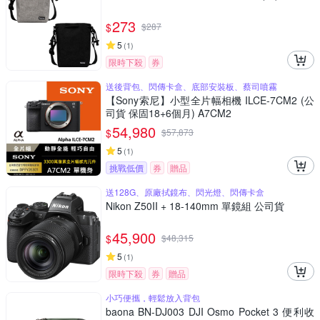
273
$
$
287
5
(
1
)
限時下殺
券
送後背包、閃傳卡盒、底部安裝板、蔡司噴霧
【Sony索尼】小型全片幅相機 ILCE-7CM2 (公
司貨 保固18+6個月) A7CM2
54,980
$
$
57,873
5
(
1
)
挑戰低價
券
贈品
送128G、原廠拭鏡布、閃光燈、閃傳卡盒
Nikon Z50II + 18-140mm 單鏡組 公司貨
45,900
$
$
48,315
5
(
1
)
限時下殺
券
贈品
小巧便攜，輕鬆放入背包
baona BN-DJ003 DJI Osmo Pocket 3 便利收