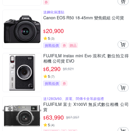
券
送鋼化保護貼
Canon EOS R50 18-45mm 變焦鏡組 公司貨
20,900
$
5
(
3
)
挑戰低價
券
贈品
FUJIFILM instax mini Evo 混和式 數位拍立得
相機 公司貨 EVO
6,290
$
$
6,621
5
(
7
)
挑戰低價
券
送128GV60、原電、閃傳卡盒等超值禮
FUJIFILM 富士 X100VI 無反式數位相機 公司
貨
63,990
$
$
67,357
5
(
4
)