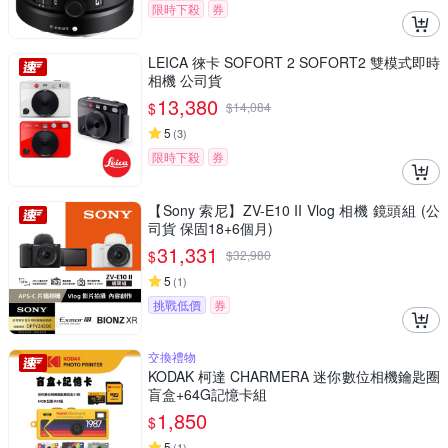
限時下殺
券
LEICA 徠卡 SOFORT 2 SOFORT2 雙模式即時
相機 公司貨
13,380
$
$
14,084
5
(
3
)
限時下殺
券
【Sony 索尼】ZV-E10 II Vlog 相機 鏡頭組 (公
司貨 保固18+6個月)
31,331
$
$
32,980
5
(
1
)
挑戰低價
券
交換禮物
KODAK 柯達 CHARMERA 迷你數位相機鑰匙圈
盲盒+64G記憶卡組
1,850
$
5
(
1
)