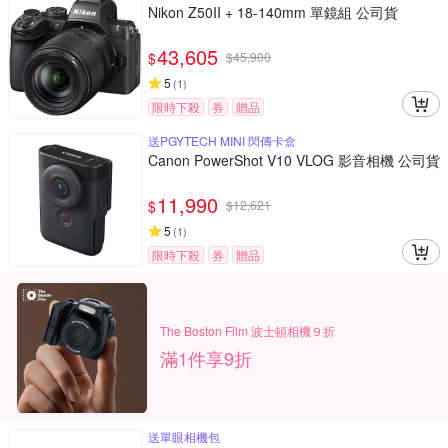
Nikon Z50II + 18-140mm 單鏡組 公司貨
43,605
$
$
45,900
5
(
1
)
限時下殺
券
贈品
送PGYTECH MINI 閃傳卡盒
Canon PowerShot V10 VLOG 影音相機 公司貨
11,990
$
$
12,621
5
(
1
)
限時下殺
券
贈品
The Boston Film 波士頓相機９折
滿1件享9折
送單眼相機包