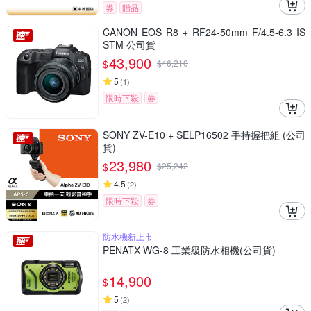
券
贈品
CANON EOS R8 + RF24-50mm F/4.5-6.3 IS
STM 公司貨
43,900
$
$
46,210
5
(
1
)
限時下殺
券
SONY ZV-E10 + SELP16502 手持握把組 (公司
貨)
23,980
$
$
25,242
4.5
(
2
)
限時下殺
券
防水機新上市
PENATX WG-8 工業級防水相機(公司貨)
14,900
$
5
(
2
)