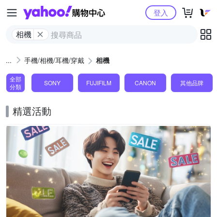
Yahoo購物中心
登入
相機
手機/相機/耳機/穿戴
相機
全部
SONY
FUJIFILM
CANON
其他品牌
分類
精選活動