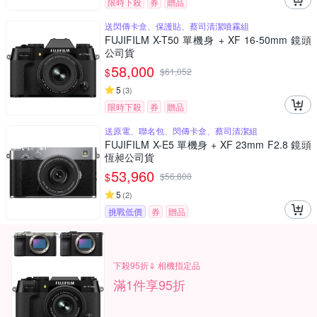
限時下殺
券
贈品
送閃傳卡盒、保護貼、蔡司清潔噴霧組
FUJIFILM X-T50 單機身 + XF 16-50mm 鏡頭
公司貨
58,000
$
$
61,052
5
(
3
)
限時下殺
券
贈品
送原電、聯名包、閃傳卡盒、蔡司清潔組
FUJIFILM X-E5 單機身 + XF 23mm F2.8 鏡頭
恆昶公司貨
53,960
$
$
56,800
5
(
2
)
挑戰低價
券
贈品
下殺95折⇓ 相機指定品
滿1件享95折