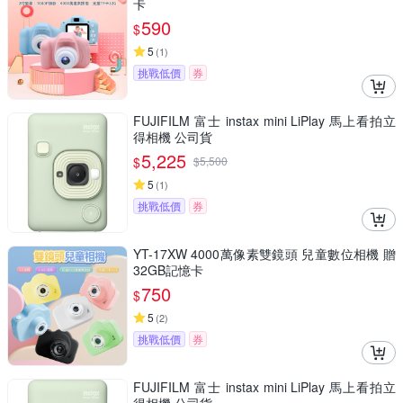
卡
590
$
5
(
1
)
挑戰低價
券
FUJIFILM 富士 instax mini LiPlay 馬上看拍立
得相機 公司貨
5,225
$
$
5,500
5
(
1
)
挑戰低價
券
YT-17XW 4000萬像素雙鏡頭 兒童數位相機 贈
32GB記憶卡
750
$
5
(
2
)
挑戰低價
券
FUJIFILM 富士 instax mini LiPlay 馬上看拍立