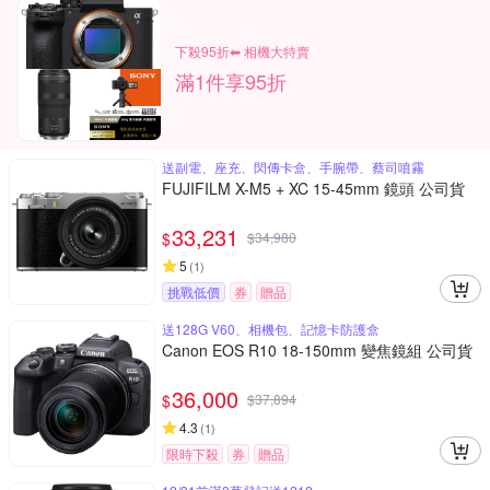
下殺95折⬅︎ 相機大特賣
滿1件享95折
送副電、座充、閃傳卡盒、手腕帶、蔡司噴霧
FUJIFILM X-M5 + XC 15-45mm 鏡頭 公司貨
33,231
$
$
34,980
5
(
1
)
挑戰低價
券
贈品
送128G V60、相機包、記憶卡防護盒
Canon EOS R10 18-150mm 變焦鏡組 公司貨
36,000
$
$
37,894
4.3
(
1
)
限時下殺
券
贈品