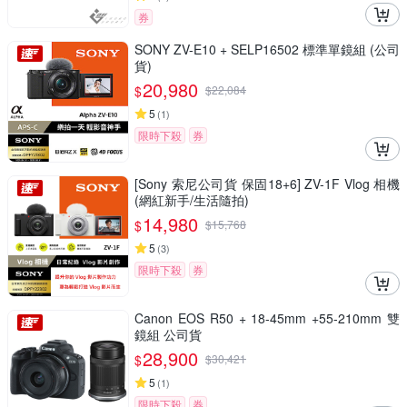
券
SONY ZV-E10 + SELP16502 標準單鏡組 (公司
貨)
20,980
$
$
22,084
5
(
1
)
限時下殺
券
[Sony 索尼公司貨 保固18+6] ZV-1F Vlog 相機
(網紅新手/生活隨拍)
14,980
$
$
15,768
5
(
3
)
限時下殺
券
Canon EOS R50 + 18-45mm +55-210mm 雙
鏡組 公司貨
28,900
$
$
30,421
5
(
1
)
限時下殺
券