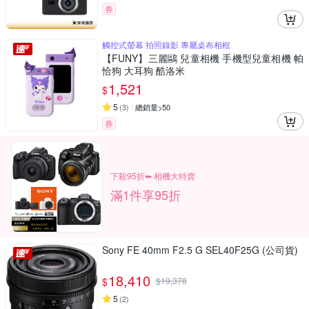
券
觸控式螢幕 拍照錄影 專屬桌布相框
【FUNY】三麗鷗 兒童相機 手機型兒童相機 帕
恰狗 大耳狗 酷洛米
1,521
$
5
(
3
)
總銷量>50
券
下殺95折⬅︎ 相機大特賣
滿1件享95折
Sony FE 40mm F2.5 G SEL40F25G (公司貨)
18,410
$
$
19,378
5
(
2
)