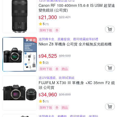
12/31前滿3萬登記送1212
Canon RF 100-400mm f/5.6-8 IS USM 超望遠
變焦鏡頭 (公司貨)
21,300
$
$
22,421
5
(
1
)
限時下殺
券
送閃傳卡盒、原廠提袋、蔡司噴霧組等好禮
Nikon Z8 單機身 公司貨 全片幅無反光鏡相機
94,525
$
$
99,500
5
(
2
)
限時下殺
券
贈品
送UV保護鏡、吹球拭筆組
FUJIFILM X-T30 III 單機身 +XC 35mm F2 鏡
頭 公司貨
34,960
$
$
36,800
5
(
1
)
限時下殺
券
贈品
送閃傳卡盒、相機包、蔡司噴霧組、保護貼