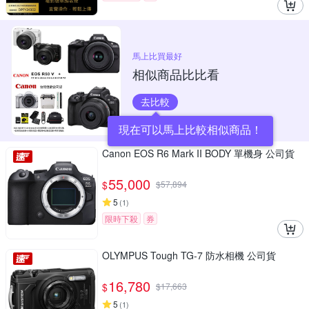
馬上比買最好
相似商品比比看
去比較
現在可以馬上比較相似商品！
Canon EOS R6 Mark II BODY 單機身 公司貨
55,000
$
$
57,894
5
(
1
)
限時下殺
券
OLYMPUS Tough TG-7 防水相機 公司貨
16,780
$
$
17,663
5
(
1
)