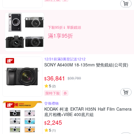
下殺95折⇓ 單眼鏡頭
滿1享95折
12/31前滿3萬登記送1212
SONY A6400M 18-135mm 變焦鏡組(公司貨)
36,841
$
$
38,780
5
(
2
)
限時下殺
券
交換禮物
KODAK 柯達 EKTAR H35N Half Film Camera
底片相機+VIBE 400底片組
2,245
$
5
(
1
)