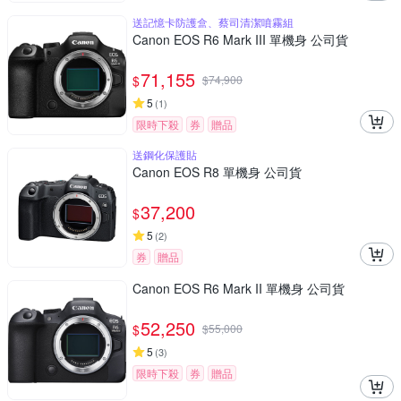
送記憶卡防護盒、蔡司清潔噴霧組
Canon EOS R6 Mark III 單機身 公司貨
71,155
$
$
74,900
5
(
1
)
限時下殺
券
贈品
送鋼化保護貼
Canon EOS R8 單機身 公司貨
37,200
$
5
(
2
)
券
贈品
Canon EOS R6 Mark II 單機身 公司貨
52,250
$
$
55,000
5
(
3
)
限時下殺
券
贈品