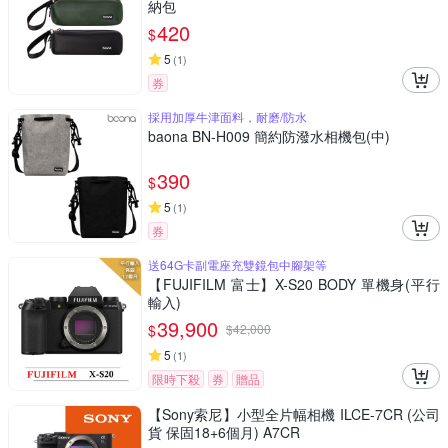
納包
420
$
5
(
1
)
券
採用加厚牛津面料，耐磨/防水
baona BN-H009 簡約防潑水相機包(中)
390
$
5
(
1
)
券
送64G卡副電座充雙鏡包中腳架等
【FUJIFILM 富士】X-S20 BODY 單機身(平行
輸入)
39,900
$
$
42,000
5
(
1
)
限時下殺
券
贈品
【Sony索尼】小型全片幅相機 ILCE-7CR (公司
貨 保固18+6個月) A7CR