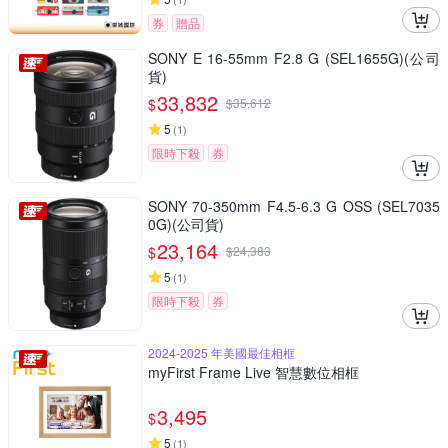
券
贈品
SONY E 16-55mm F2.8 G (SEL1655G)(公司
貨)
33,832
$
$
35,612
5
(
1
)
限時下殺
券
SONY 70-350mm F4.5-6.3 G OSS (SEL7035
0G)(公司貨)
23,164
$
$
24,383
5
(
1
)
限時下殺
券
2024-2025 年美國最佳相框
myFirst Frame Live 智慧數位相框
3,495
$
5
(
1
)