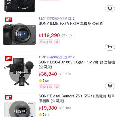
12/31前滿3萬登記送1212
SONY ILME-FX3A FX3A 單機身 公司貨
補貨中
119,290
$
$
125,568
限時下殺
券
12/31前滿3萬登記送1212
SONY DSC-RX100VII G(M7 / MVII) 數位相機
(公司貨)
補貨中
36,840
$
$
38,778
5
(
2
)
限時下殺
券
SONY Digital Camera ZV1 (ZV-1) 晨曦白 類單
眼相機 (公司貨)
19,380
$
$
20,400
補貨中
5
(
1
)