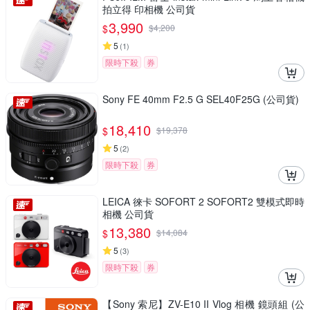
拍立得 印相機 公司貨
3,990
$
$
4,200
5
(
1
)
限時下殺
券
Sony FE 40mm F2.5 G SEL40F25G (公司貨)
18,410
$
$
19,378
5
(
2
)
限時下殺
券
LEICA 徠卡 SOFORT 2 SOFORT2 雙模式即時
相機 公司貨
13,380
$
$
14,084
5
(
3
)
限時下殺
券
【Sony 索尼】ZV-E10 II Vlog 相機 鏡頭組 (公