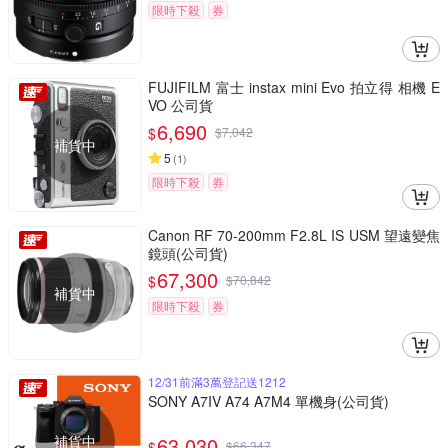
限時下殺
券
FUJIFILM 富士 instax mini Evo 拍立得 相機 E
VO 公司貨
6,690
$
$
7,042
補貨中
5
(
1
)
限時下殺
券
Canon RF 70-200mm F2.8L IS USM 望遠變焦
鏡頭(公司貨)
67,300
$
$
70,842
補貨中
限時下殺
券
12/31前滿3萬登記送1212
SONY A7IV A74 A7M4 單機身(公司貨)
補貨中
63,030
$
$
66,347