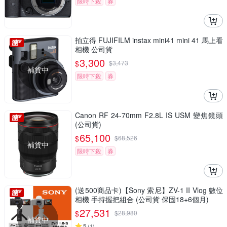
限時下殺
券
拍立得 FUJIFILM instax mini41 mini 41 馬上看
相機 公司貨
3,300
$
$
3,473
補貨中
限時下殺
券
Canon RF 24-70mm F2.8L IS USM 變焦鏡頭
(公司貨)
65,100
$
$
68,526
補貨中
限時下殺
券
(送500商品卡)【Sony 索尼】ZV-1 II Vlog 數位
相機 手持握把組合 (公司貨 保固18+6個月)
27,531
$
$
28,980
補貨中
5
(
1
)