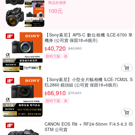
商品折價券
100元
【Sony索尼】APS-C 數位相機 ILCE-6700 單
機身 (公司貨 保固18+6個月)
40,720
$
$
42,863
限時下殺
券
【Sony索尼】小型全片幅相機 ILCE-7CM2L S
EL2860 鏡頭組 (公司貨 保固18+6個月)
66,910
$
$
70,431
限時下殺
券
CANON EOS R8 + RF24-50mm F/4.5-6.3 IS
STM 公司貨