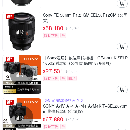
Sony FE 50mm F1.2 GM SEL50F12GM (公司
貨)
58,180
$
$
61,242
補貨中
限時下殺
券
【Sony索尼】數位單眼相機 ILCE-6400K SELP
16502 鏡頭組 (公司貨 保固18+6個月)
27,531
$
$
28,980
補貨中
限時下殺
券
贈品
12/31前滿3萬登記送1212
SONY A7IV A74 A7M4 A7M4KIT+SEL2870m
m 變焦鏡頭組(公司貨)
補貨中
67,880
$
$
71,452
限時下殺
券