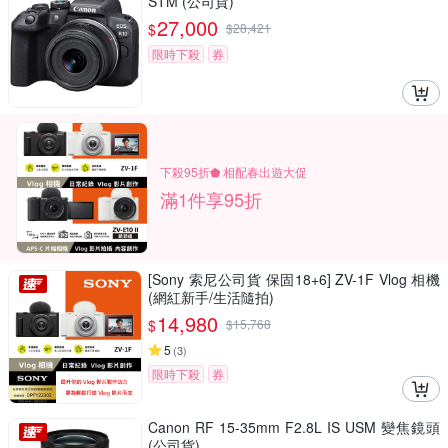
STM (公司貨)
27,000
$
$
28,421
限時下殺
券
下殺95折⬟ 相配春出遊大促
滿1件享95折
[Sony 索尼公司貨 保固18+6] ZV-1F Vlog 相機
(網紅新手/生活隨拍)
14,980
$
$
15,768
5
(
3
)
限時下殺
券
Canon RF 15-35mm F2.8L IS USM 變焦鏡頭
(公司貨)