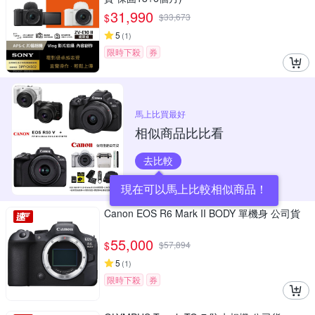
31,990
$
$
33,673
5
(
1
)
限時下殺
券
馬上比買最好
相似商品比比看
去比較
現在可以馬上比較相似商品！
Canon EOS R6 Mark II BODY 單機身 公司貨
55,000
$
$
57,894
5
(
1
)
限時下殺
券