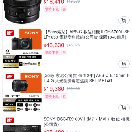
18,410
$
$
19,378
限時下殺
券
【Sony索尼】APS-C 數位相機 ILCE-6700L SE
LP1650 電動變焦鏡組(公司貨 保固18+6個月)
43,630
$
$
45,926
限時下殺
券
[Sony 索尼公司貨 保固2年] APS-C E 15mm F
1.4 G 大光圈廣角定焦鏡 SEL15F14G
19,380
$
$
20,400
限時下殺
券
SONY DSC-RX100VII (M7 / MVII) 數位相機
(公司貨)
35,480
$
37,347