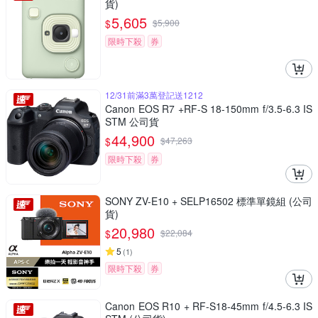
貨)
5,605
$
$
5,900
限時下殺
券
12/31前滿3萬登記送1212
Canon EOS R7 +RF-S 18-150mm f/3.5-6.3 IS
STM 公司貨
44,900
$
$
47,263
限時下殺
券
SONY ZV-E10 + SELP16502 標準單鏡組 (公司
貨)
20,980
$
$
22,084
5
(
1
)
限時下殺
券
Canon EOS R10 + RF-S18-45mm f/4.5-6.3 IS