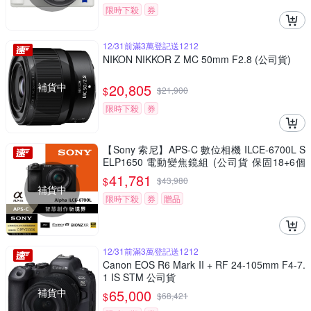
限時下殺
券
12/31前滿3萬登記送1212
NIKON NIKKOR Z MC 50mm F2.8 (公司貨)
補貨中
20,805
$
$
21,900
限時下殺
券
【Sony 索尼】APS-C 數位相機 ILCE-6700L S
ELP1650 電動變焦鏡組 (公司貨 保固18+6個
月)
41,781
$
$
43,980
補貨中
限時下殺
券
贈品
12/31前滿3萬登記送1212
Canon EOS R6 Mark II + RF 24-105mm F4-7.
1 IS STM 公司貨
補貨中
65,000
$
$
68,421