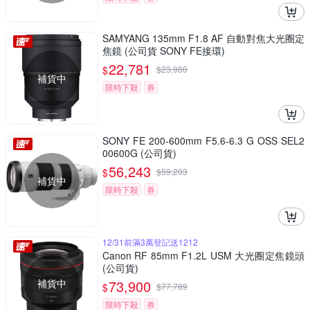
SAMYANG 135mm F1.8 AF 自動對焦大光圈定
焦鏡 (公司貨 SONY FE接環)
22,781
$
$
23,980
補貨中
限時下殺
券
SONY FE 200-600mm F5.6-6.3 G OSS SEL2
00600G (公司貨)
56,243
$
$
59,203
補貨中
限時下殺
券
12/31前滿3萬登記送1212
Canon RF 85mm F1.2L USM 大光圈定焦鏡頭
(公司貨)
補貨中
73,900
$
$
77,789
限時下殺
券