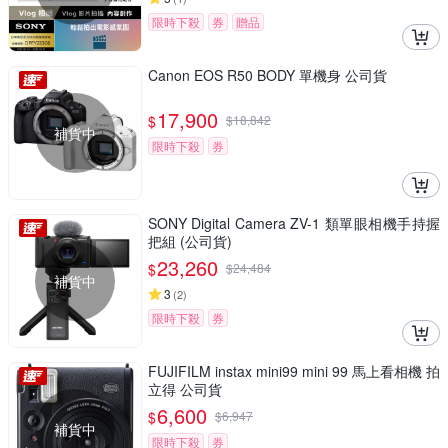
限時下殺
券
贈品
Canon EOS R50 BODY 單機身 公司貨
17,900
$
$
18,842
補貨中
限時下殺
券
SONY Digital Camera ZV-1 類單眼相機手持握
把組 (公司貨)
23,260
$
$
24,484
補貨中
3
(
2
)
限時下殺
券
FUJIFILM instax mini99 mini 99 馬上看相機 拍
立得 公司貨
6,600
$
$
6,947
補貨中
限時下殺
券