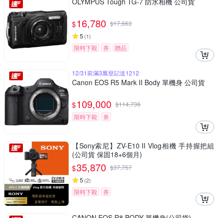
OLYMPUS Tough TG-7 防水相機 公司貨
16,780
$
$
17,663
5
(
1
)
限時下殺
券
贈品
12/31前滿3萬登記送1212
Canon EOS R5 Mark II Body 單機身 公司貨
109,000
$
$
114,736
限時下殺
券
【Sony索尼】ZV-E10 II Vlog相機 手持握把組
(公司貨 保固18+6個月)
35,870
$
$
37,757
5
(
2
)
限時下殺
券
CANON EOS R8 BODY 單機身(公司貨)