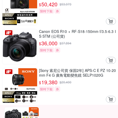
50,420
$
$
53,073
限時下殺
券
Canon EOS R10 + RF-S18-150mm f/3.5-6.3 I
S STM (公司貨)
36,000
$
$
37,894
限時下殺
券
[Sony 索尼公司貨 保固2年] APS-C E PZ 10-20
mm F4 G 廣角電動變焦鏡 SELP1020G
19,380
$
$
20,400
限時下殺
券