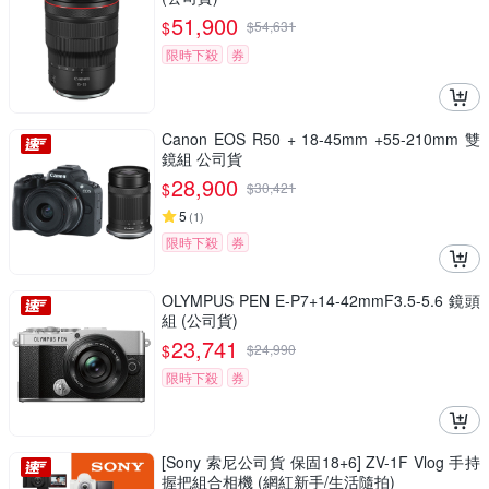
51,900
$
$
54,631
限時下殺
券
Canon EOS R50 + 18-45mm +55-210mm 雙
鏡組 公司貨
28,900
$
$
30,421
5
(
1
)
限時下殺
券
OLYMPUS PEN E-P7+14-42mmF3.5-5.6 鏡頭
組 (公司貨)
23,741
$
$
24,990
限時下殺
券
[Sony 索尼公司貨 保固18+6] ZV-1F Vlog 手持
握把組合相機 (網紅新手/生活隨拍)