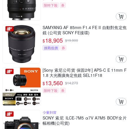
限時下殺
券
SAMYANG AF 85mm F1.4 FE II 自動對焦定焦
鏡 (公司貨 SONY FE接環)
18,905
$
$
19,900
挑戰低價
券
[Sony 索尼公司貨 保固2年] APS-C E 11mm F
1.8 大光圈廣角定焦鏡 SEL11F18
13,560
$
$
14,273
限時下殺
券
少量到貨
SONY 索尼 ILCE-7M5 α7V A7M5 BODY全片
幅相機(公司貨)