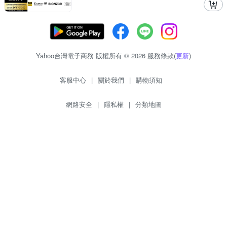
Yahoo台灣電子商務 版權所有 © 2026 服務條款(
更新
)
客服中心
|
關於我們
|
購物須知
網路安全
|
隱私權
|
分類地圖