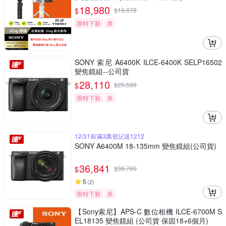
18,980
$
$
19,978
限時下殺
券
SONY 索尼 A6400K ILCE-6400K SELP16502
變焦鏡組--公司貨
28,110
$
$
29,589
限時下殺
券
12/31前滿3萬登記送1212
SONY A6400M 18-135mm 變焦鏡組(公司貨)
36,841
$
$
38,780
5
(
2
)
限時下殺
券
【Sony索尼】APS-C 數位相機 ILCE-6700M S
EL18135 變焦鏡組 (公司貨 保固18+6個月)