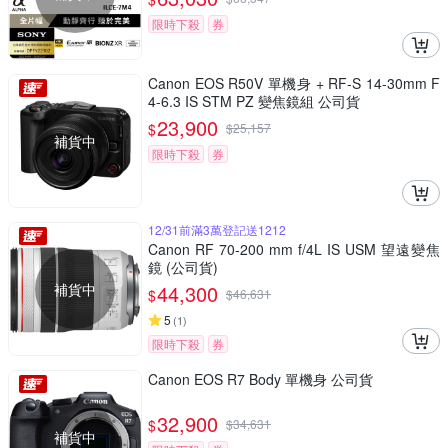
限時下殺
券
Canon EOS R50V 單機身 + RF-S 14-30mm F
4-6.3 IS STM PZ 變焦鏡組 公司貨
23,900
$
$
25,157
補貨中
限時下殺
券
12/31前滿3萬登記送1212
Canon RF 70-200 mm f/4L IS USM 望遠變焦
鏡 (公司貨)
補貨中
44,300
$
$
46,631
5
(
1
)
限時下殺
券
Canon EOS R7 Body 單機身 公司貨
32,900
$
$
34,631
補貨中