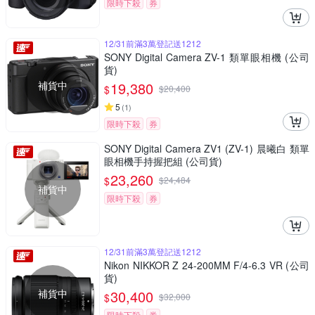
限時下殺
券
12/31前滿3萬登記送1212
SONY Digital Camera ZV-1 類單眼相機 (公司
貨)
補貨中
19,380
$
$
20,400
5
(
1
)
限時下殺
券
SONY Digital Camera ZV1 (ZV-1) 晨曦白 類單
眼相機手持握把組 (公司貨)
23,260
$
$
24,484
補貨中
限時下殺
券
12/31前滿3萬登記送1212
Nikon NIKKOR Z 24-200MM F/4-6.3 VR (公司
貨)
補貨中
30,400
$
$
32,000
限時下殺
券