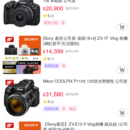
TM 單鏡組 公司貨
20,900
$
$
22,000
5
(
2
)
限時下殺
券
[Sony 索尼公司貨 保固18+6] ZV-1F Vlog 相機
(網紅新手/生活隨拍)
14,399
$
$
15,156
5
(
7
)
挑戰低價
券
Nikon COOLPIX P1100 125倍光學變焦 公司貨
31,580
$
$
33,242
5
(
2
)
挑戰低價
券
贈品
【Sony索尼】ZV-E10 II Vlog相機 鏡頭組 (公司
貨 保固18+6個月)