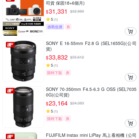
司貨 保固18+6個月)
31,331
$
$
32,980
5
(
1
)
挑戰低價
券
SONY E 16-55mm F2.8 G (SEL1655G)(公司
貨)
33,832
$
$
35,612
5
(
1
)
限時下殺
券
SONY 70-350mm F4.5-6.3 G OSS (SEL7035
0G)(公司貨)
23,164
$
$
24,383
5
(
1
)
限時下殺
券
FUJIFILM instax mini LiPlay 馬上看相機 (公司