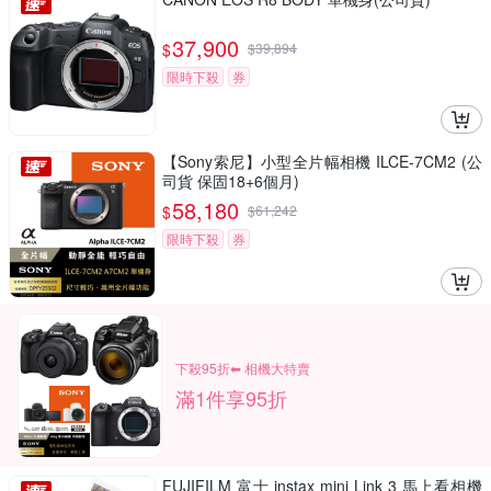
37,900
$
$
39,894
限時下殺
券
【Sony索尼】小型全片幅相機 ILCE-7CM2 (公
司貨 保固18+6個月)
58,180
$
$
61,242
限時下殺
券
下殺95折⬅︎ 相機大特賣
滿1件享95折
FUJIFILM 富士 instax mini Link 3 馬上看相機