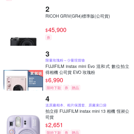
RICOH GRIV(GR4)標準版(公司貨)
45,900
$
券
限量玫瑰粉～少量現貨搶
FUJIFILM instax mini Evo 混和式 數位拍立
得相機 公司貨 EVO 玫瑰粉
6,990
$
限時下殺
券
贈品
送原廠相本、相片保護套、原廠束口袋
拍立得 FUJIFILM instax mini 13 相機 恆昶公
司貨
2,651
$
限時下殺
券
贈品