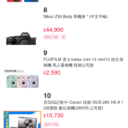
Nikon Z5II Body 單機身 * (中文平輸)
44,900
$
限時下殺
券
FUJIFILM 富士instax mini 13 mini13 拍立得
相機 馬上看相機 恆昶公司貨
2,590
$
含32G記憶卡~Canon 佳能 IXUS 285 HS A 1
2倍變焦 數位相機(285HS,公司貨)
10,730
$
限時下殺