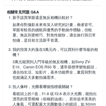
相關常見問題 Q&A
新手該買單眼還是無反相機比較好？
如果你對攝影未來有深入研究的計畫，兩者皆可。
單眼有較長的續航與優秀的手動操作體驗，但較
重。無反則更輕巧、對焦性能快，適合旅行與日常
拍攝，是目前主流新手首選。
我的預算大約落在3萬元內，可以買到什麼等級的相
機？
3萬元能買到入門等級的無反相機，如Sony ZV-
E10、Canon EOS R50 等，通常搭標準變焦鏡頭，
適合拍生活、短影片，基本功能齊全，畫質與對焦
也能滿足大多數拍攝需求。
拍人像時，光圈看哪個指標最關鍵？
看鏡頭上的 f 值，f/1.8 或 f/2.8 表示大光圈，能拍出
漂亮的背景模糊（俗稱奶油感）。若你追求美美的
人像風，可選配最大光圈數值小的鏡頭，如 50mm