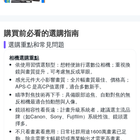
購買前必看的選購指南
選購重點和常見問題
相機
選購重點
依使用習慣選類型：
想輕便旅行選數位相機；重視換
鏡與畫質提升，可考慮無反或單眼。
感光元件大小影響畫質：
全片幅畫質最佳、價格高；
APS-C 是高CP值選擇，適合多數新手。
瞄準對焦技術再下手：
具備眼部追焦、自動對焦的無
反相機最適合拍動態與人像。
鏡頭相容性看長遠：
計畫升級系統者，建議選主流品
牌（如Canon、Sony、Fujifilm）系統性強、鏡頭選
擇多。
不只看畫素看應用：
日常社群用途1600萬畫素已足
夠，除非需要大幅裁切或專業輸出才需更高畫素。