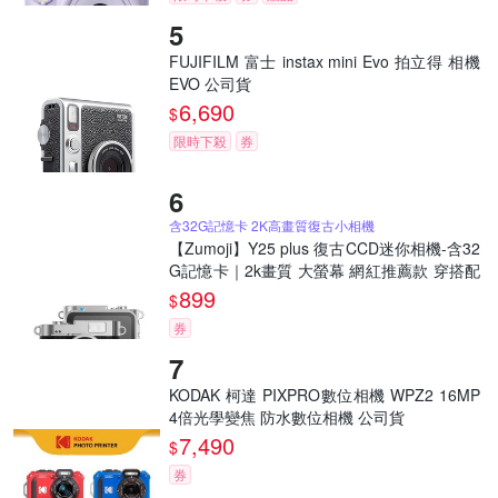
FUJIFILM 富士 instax mini Evo 拍立得 相機
EVO 公司貨
6,690
$
限時下殺
券
含32G記憶卡 2K高畫質復古小相機
【Zumoji】Y25 plus 復古CCD迷你相機-含32
G記憶卡｜2k畫質 大螢幕 網紅推薦款 穿搭配
件 聖誕禮物
899
$
券
KODAK 柯達 PIXPRO數位相機 WPZ2 16MP
4倍光學變焦 防水數位相機 公司貨
7,490
$
券