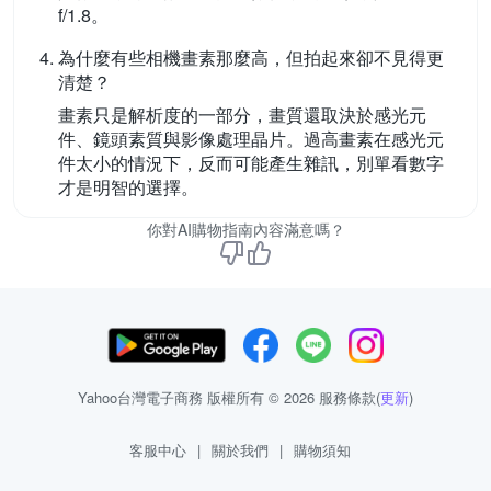
f/1.8。
為什麼有些相機畫素那麼高，但拍起來卻不見得更
清楚？
畫素只是解析度的一部分，畫質還取決於感光元
件、鏡頭素質與影像處理晶片。過高畫素在感光元
件太小的情況下，反而可能產生雜訊，別單看數字
才是明智的選擇。
你對AI購物指南內容滿意嗎？
Yahoo台灣電子商務 版權所有 © 2026 服務條款(
更新
)
客服中心
|
關於我們
|
購物須知