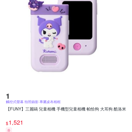
觸控式螢幕 拍照錄影 專屬桌布相框
【FUNY】三麗鷗 兒童相機 手機型兒童相機 帕恰狗 大耳狗 酷洛米
1,521
$
券