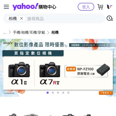
Yahoo購物中心
登入
相機
手機/相機/耳機/穿戴
相機